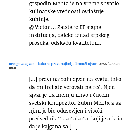
gospodin Mehta je na vreme shvatio
kulinarske vrednosti ovdašnje
kuhinje.
@ Victor … Zaista je BF sjajna
institucija, daleko iznad srpskog
proseka, odskaču kvalitetom.
Recept za ajvar – kako se pravi najbolji domaći ajvar
09/27/2014 at
10:31
[…] pravi najbolji ajvar na svetu, tako
da mi trebate verovati na reč. Njen
ajvar je na meniju imao i čuveni
svetski kompozitor Zubin Mehta a sa
njim je bio oduševljen i visoki
predsednik Coca Cola Co. koji je otkrio
da je kajgana sa […]