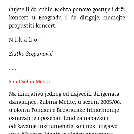
Čujete li da Zubin Mehta ponovo gostuje i drži
koncert u Beogradu i da diriguje, nemojte
propustiti koncert.
N-i-k-a-k-o-!
Zlatko Šćepanović
. . .
Fond Zubin Mehta
Na inicijativu jednog od najvećih dirigenata
današnjice, Zubina Mehte, u sezoni 2005/06.
u okviru Fondacije Beogradske filharmonije
osnovan je i poseban fond za nabavku i
održavanje instrumenata koji nosi njegovo
ime. Maestro Mehta je okviru abonmana