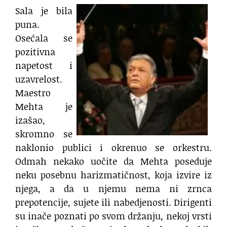
Sala je bila
puna.
Osećala se
pozitivna
napetost i
uzavrelost.
Maestro
Mehta je
izašao,
skromno se
naklonio publici i okrenuo se orkestru.
Odmah nekako uočite da Mehta poseduje
neku posebnu harizmatičnost, koja izvire iz
njega, a da u njemu nema ni zrnca
prepotencije, sujete ili nabedjenosti. Dirigenti
su inače poznati po svom držanju, nekoj vrsti