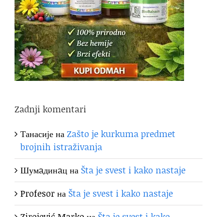
Zadnji komentari
Танасије
на
Zašto je kurkuma predmet
brojnih istraživanja
Шумaдинaц
на
Šta je svest i kako nastaje
Profesor
на
Šta je svest i kako nastaje
Zirojević Marko
на
Šta je svest i kako