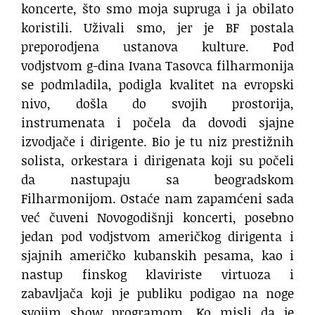
koncerte, što smo moja supruga i ja obilato
koristili. Uživali smo, jer je BF postala
preporodjena ustanova kulture. Pod
vodjstvom g-dina Ivana Tasovca filharmonija
se podmladila, podigla kvalitet na evropski
nivo, došla do svojih prostorija,
instrumenata i počela da dovodi sjajne
izvodjače i dirigente. Bio je tu niz prestižnih
solista, orkestara i dirigenata koji su počeli
da nastupaju sa beogradskom
Filharmonijom. Ostaće nam zapamćeni sada
već čuveni Novogodišnji koncerti, posebno
jedan pod vodjstvom američkog dirigenta i
sjajnih američko kubanskih pesama, kao i
nastup finskog klaviriste virtuoza i
zabavljača koji je publiku podigao na noge
svojim show programom. Ko misli da je