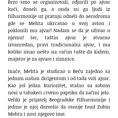
Brzo smo se organizovali, odjurili po ajvar
kući, doneli ga, a onda su ga ljudi iz
filharmonije uz pratnju odneli do aerodroma
gde se Mehta ukrcavao u svoj avion i
poklonili mu ajvar! Nadam se da je uživao u
njemu! Jer, taštin ajvar je stvarno
izvanredan, pravi tradicionalni ajvar, i ma
koliko imao nešto na račun tašte da kažem,
majstor je za ajvare i zimnice.
Inače, Mehta je studirao u Beču zajedno sa
jednim našim dirigentom i od tada voli ajvar.
Kao još jedan kuriozitet, stalno sa sobom
nosi u tabakeri crvenu papriku da začini jelo.
Veliki je prijatelj Beogradske Filharmonije i
jedino je njoj dozvolio da osnuje fond Zubin
Mehta i nosi njegovo ime.