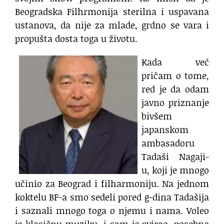
Beogradska Filhrmonija sterilna i uspavana
ustanova, da nije za mlade, grdno se vara i
propušta dosta toga u životu.
Kada već
pričam o tome,
red je da odam
javno priznanje
bivšem
japanskom
ambasadoru
Tadaši Nagaji-
u, koji je mnogo
učinio za Beograd i filharmoniju. Na jednom
koktelu BF-a smo sedeli pored g-dina Tadašija
i saznali mnogo toga o njemu i nama. Voleo
je klasičnu muziku, i sam je svirao, posebno