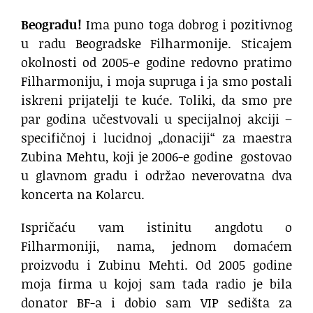
Beogradu!
Ima puno toga dobrog i pozitivnog
u radu Beogradske Filharmonije. Sticajem
okolnosti od 2005-e godine redovno pratimo
Filharmoniju, i moja supruga i ja smo postali
iskreni prijatelji te kuće. Toliki, da smo pre
par godina učestvovali u specijalnoj akciji –
specifičnoj i lucidnoj „donaciji“ za maestra
Zubina Mehtu, koji je 2006-e godine gostovao
u glavnom gradu i održao neverovatna dva
koncerta na Kolarcu.
Ispričaću vam istinitu angdotu o
Filharmoniji, nama, jednom domaćem
proizvodu i Zubinu Mehti. Od 2005 godine
moja firma u kojoj sam tada radio je bila
donator BF-a i dobio sam VIP sedišta za