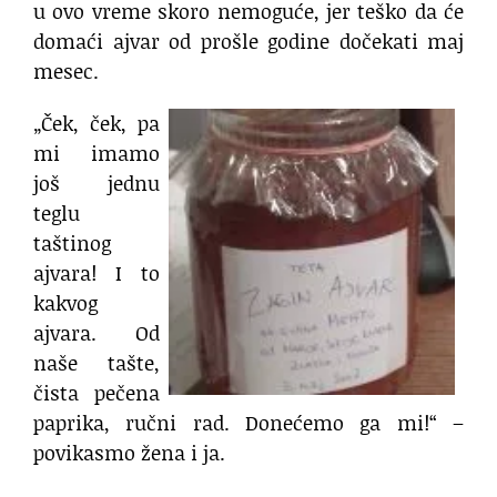
u ovo vreme skoro nemoguće, jer teško da će
domaći ajvar od prošle godine dočekati maj
mesec.
„Ček, ček, pa
mi imamo
još jednu
teglu
taštinog
ajvara! I to
kakvog
ajvara. Od
naše tašte,
čista pečena
paprika, ručni rad. Donećemo ga mi!“ –
povikasmo žena i ja.