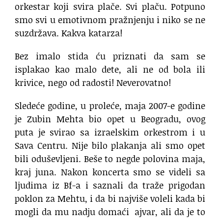
orkestar koji svira plače. Svi plaču. Potpuno
smo svi u emotivnom pražnjenju i niko se ne
suzdržava. Kakva katarza!
Bez imalo stida ću priznati da sam se
isplakao kao malo dete, ali ne od bola ili
krivice, nego od radosti! Neverovatno!
Sledeće godine, u proleće, maja 2007-e godine
je Zubin Mehta bio opet u Beogradu, ovog
puta je svirao sa izraelskim orkestrom i u
Sava Centru. Nije bilo plakanja ali smo opet
bili oduševljeni. Beše to negde polovina maja,
kraj juna. Nakon koncerta smo se videli sa
ljudima iz Bf-a i saznali da traže prigodan
poklon za Mehtu, i da bi najviše voleli kada bi
mogli da mu nadju domaći ajvar, ali da je to