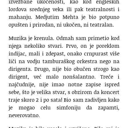
izvežbane ukočenosti, kao kod engleskih
lordova srednjeg veka ili pak teatralnosti i
mahanju. Medjutim Mehta je bio potpuno
opušten i prirodan, ni ukočen, ni teatralan.
Muzika je krenula. Odmah sam primetio kod
njega nekoliko stvari. Prvo, on je poreklom
indijac, mali i zdepast, onako crnpurast više
liči na vodju tamburaškog orkestra nego na
dirigenta. Drugo, nije bio obučen strogo kao
dirigent, već malo nonšalantno. Treće i
najčudnije, nije imao notne zapise ispred
sebe, što je velika stvar, s obzirom da koncert
traje skoro 2 i po sata! Bio sam zadivljen kako
je mogao celu simfoniju da zapamti,
neverovatno.