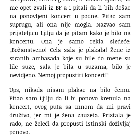
me opet zvali iz BF-a i pitali da li bih došao
na ponovljeni koncert u podne. Pitao sam
suprugu, ali ona nije mogla. Nazvao sam
prijateljicu Ljilju da je pitam kako je bilo na
koncertu. Ona je samo rekla sledeće:
„Božanstveno! Cela sala je plakala! Žene iz
stranih ambasada koje su bile do mene su
lile suze, sala je bila u suzama, bilo je
nevidjeno. Nemoj propustiti koncert!“
Ups, nikada nisam plakao na bilo čemu.
Pitao sam Ljilju da li bi ponovo krenula na
koncert, ovog puta sa mnom da mi pravi
družtvo, jer mi je žena zauzeta. Pristala je
rado, ne želeći da propusti istinski doživljaj
ponovo.