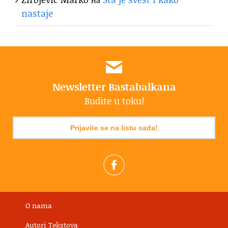
nastaje
Newsletter Bastabalkana
Budite u toku!
Prijavite se na listu sada!
O nama
Autori Tekstova