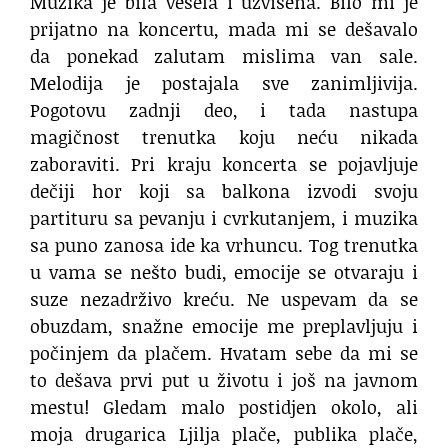
Muzika je bila vesela i uzvišena. Bilo mi je
prijatno na koncertu, mada mi se dešavalo
da ponekad zalutam mislima van sale.
Melodija je postajala sve zanimljivija.
Pogotovu zadnji deo, i tada nastupa
magičnost trenutka koju neću nikada
zaboraviti. Pri kraju koncerta se pojavljuje
dečiji hor koji sa balkona izvodi svoju
partituru sa pevanju i cvrkutanjem, i muzika
sa puno zanosa ide ka vrhuncu. Tog trenutka
u vama se nešto budi, emocije se otvaraju i
suze nezadrživo kreću. Ne uspevam da se
obuzdam, snažne emocije me preplavljuju i
počinjem da plačem. Hvatam sebe da mi se
to dešava prvi put u životu i još na javnom
mestu! Gledam malo postidjen okolo, ali
moja drugarica Ljilja plače, publika plače,