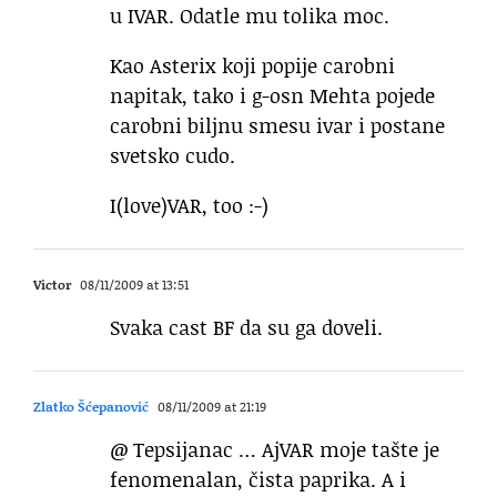
u IVAR. Odatle mu tolika moc.
Kao Asterix koji popije carobni
napitak, tako i g-osn Mehta pojede
carobni biljnu smesu ivar i postane
svetsko cudo.
I(love)VAR, too :-)
Victor
08/11/2009 at 13:51
Svaka cast BF da su ga doveli.
Zlatko Šćepanović
08/11/2009 at 21:19
@ Tepsijanac … AjVAR moje tašte je
fenomenalan, čista paprika. A i