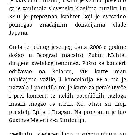
ga je zanimala slovenska klasična muzika i u
BF-u je prepoznao kvalitet koji je svesrdno
pomogao značajnim donacijama vlade
Japana.
Onda je jednog jesenjeg dana 2006-e godine
došao u Beograd maestro Zubin Mehta,
dirigent svetskog renomea. Pošto se koncert
održavao na Kolarcu, VIP karte nisu
uobičajeno važile, i kancelarija BF-a me je
nazvala i ponudila mi je karte za petak uveče
i prvi koncert. Iz nekih porodičnih razloga
nisam mogao da idem. No, otišli su moji
prijatelji Ljilja i Dragan. Na programu je bio
Gustave Meler i 4-a Simfonija.
Medjutim, sledećeg dana, u subotu ujutru, su