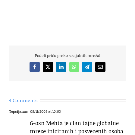
Podeli priču preko socijalnih mreža!
Facebook
X
LinkedIn
WhatsApp
Telegram
Email
4 Comments
Tepsijanac
08/11/2009 at 10:03
G-osn Mehta je clan tajne globalne
mreze iniciranih i posvecenih osoba