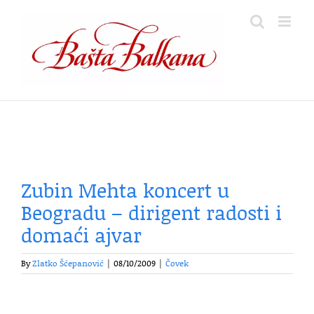
Skip
to
content
Zubin Mehta koncert u
Beogradu – dirigent radosti i
domaći ajvar
By
Zlatko Šćepanović
|
08/10/2009
|
Čovek