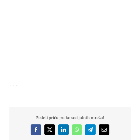
. . .
Podeli priču preko socijalnih mreža!
Facebook
X
LinkedIn
WhatsApp
Telegram
Email