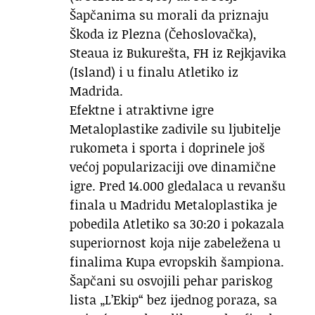
Šapčanima su morali da priznaju
Škoda iz Plezna (Čehoslovačka),
Steaua iz Bukurešta, FH iz Rejkjavika
(Island) i u finalu Atletiko iz
Madrida.
Efektne i atraktivne igre
Metaloplastike zadivile su ljubitelje
rukometa i sporta i doprinele još
većoj popularizaciji ove dinamične
igre. Pred 14.000 gledalaca u revanšu
finala u Madridu Metaloplastika je
pobedila Atletiko sa 30:20 i pokazala
superiornost koja nije zabeležena u
finalima Kupa evropskih šampiona.
Šapčani su osvojili pehar pariskog
lista „L’Ekip“ bez ijednog poraza, sa