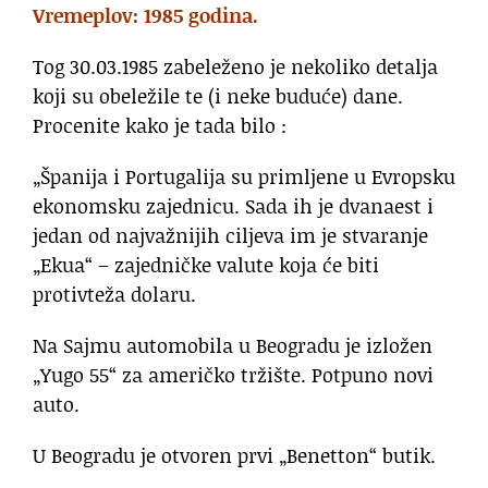
Vremeplov: 1985 godina.
Tog 30.03.1985 zabeleženo je nekoliko detalja
koji su obeležile te (i neke buduće) dane.
Procenite kako je tada bilo :
„Španija i Portugalija su primljene u Evropsku
ekonomsku zajednicu. Sada ih je dvanaest i
jedan od najvažnijih ciljeva im je stvaranje
„Ekua“ – zajedničke valute koja će biti
protivteža dolaru.
Na Sajmu automobila u Beogradu je izložen
„Yugo 55“ za američko tržište. Potpuno novi
auto.
U Beogradu je otvoren prvi „Benetton“ butik.