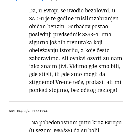
Da, u Evropi se uvodio bezolovni, u
SAD-u je te godine mislimzabranjen
običan benzin. Gorbačov postao
poslednji predsednik SSSR-a. Ima
sigurno još tih trenutaka koji
obeležavaju istoriju, a koje često
zaboravimo. Ali ovakvi osvrti su nam
jako znaimljivi. VIdimo gde smo bili,
gde stigli, ili gde smo mogli da
stignemo! Vreme teče, prolazi, ali mi
ponkad stojimo, bez očitog razloga!
GM
06/08/2010 at 13:44
„Na pobedonosnom putu kroz Evropu
(u sezoni 1984/85) da su bolji