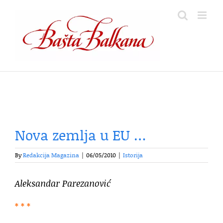
Skip
to
content
Nova zemlja u EU …
By
Redakcija Magazina
|
06/05/2010
|
Istorija
Aleksandar Parezanović
* * *