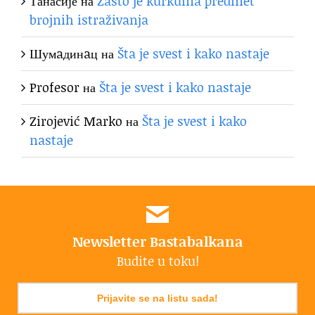
Танасије
на
Zašto je kurkuma predmet
brojnih istraživanja
Шумaдинaц
на
Šta je svest i kako nastaje
Profesor
на
Šta je svest i kako nastaje
Zirojević Marko
на
Šta je svest i kako
nastaje
Newsletter Bastabalkana
Budite u toku!
Prijavite se na listu sada!