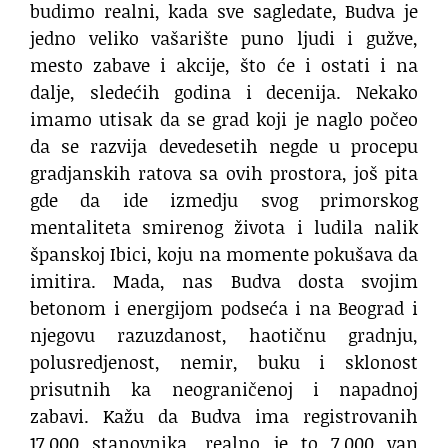
budimo realni, kada sve sagledate, Budva je
jedno veliko vašarište puno ljudi i gužve,
mesto zabave i akcije, što će i ostati i na
dalje, sledećih godina i decenija. Nekako
imamo utisak da se grad koji je naglo počeo
da se razvija devedesetih negde u procepu
gradjanskih ratova sa ovih prostora, još pita
gde da ide izmedju svog primorskog
mentaliteta smirenog života i ludila nalik
španskoj Ibici, koju na momente pokušava da
imitira. Mada, nas Budva dosta svojim
betonom i energijom podseća i na Beograd i
njegovu razuzdanost, haotičnu gradnju,
polusredjenost, nemir, buku i sklonost
prisutnih ka neograničenoj i napadnoj
zabavi. Kažu da Budva ima registrovanih
17.000 stanovnika, realno je to 7.000 van