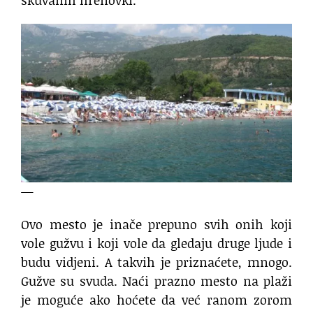
skuvanih hrenovki.
—
Ovo mesto je inače prepuno svih onih koji
vole gužvu i koji vole da gledaju druge ljude i
budu vidjeni. A takvih je priznaćete, mnogo.
Gužve su svuda. Naći prazno mesto na plaži
je moguće ako hoćete da već ranom zorom