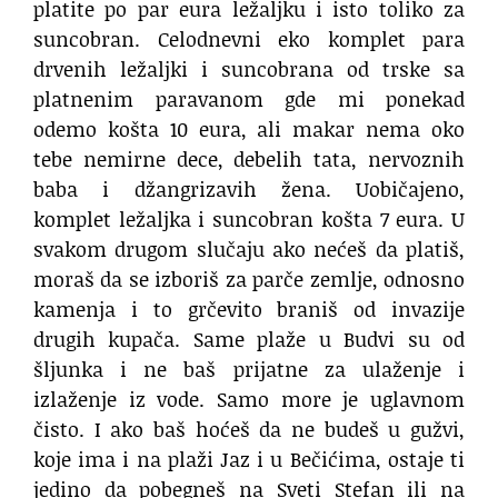
platite po par eura ležaljku i isto toliko za
suncobran. Celodnevni eko komplet para
drvenih ležaljki i suncobrana od trske sa
platnenim paravanom gde mi ponekad
odemo košta 10 eura, ali makar nema oko
tebe nemirne dece, debelih tata, nervoznih
baba i džangrizavih žena. Uobičajeno,
komplet ležaljka i suncobran košta 7 eura. U
svakom drugom slučaju ako nećeš da platiš,
moraš da se izboriš za parče zemlje, odnosno
kamenja i to grčevito braniš od invazije
drugih kupača. Same plaže u Budvi su od
šljunka i ne baš prijatne za ulaženje i
izlaženje iz vode. Samo more je uglavnom
čisto. I ako baš hoćeš da ne budeš u gužvi,
koje ima i na plaži Jaz i u Bečićima, ostaje ti
jedino da pobegneš na Sveti Stefan ili na