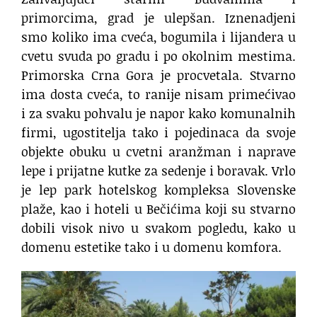
primorcima, grad je ulepšan. Iznenadjeni
smo koliko ima cveća, bogumila i lijandera u
cvetu svuda po gradu i po okolnim mestima.
Primorska Crna Gora je procvetala. Stvarno
ima dosta cveća, to ranije nisam primećivao
i za svaku pohvalu je napor kako komunalnih
firmi, ugostitelja tako i pojedinaca da svoje
objekte obuku u cvetni aranžman i naprave
lepe i prijatne kutke za sedenje i boravak. Vrlo
je lep park hotelskog kompleksa Slovenske
plaže, kao i hoteli u Bečićima koji su stvarno
dobili visok nivo u svakom pogledu, kako u
domenu estetike tako i u domenu komfora.