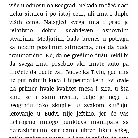
više u odnosu na Beograd. Nekada možeš naći
neku sitnicu i po istoj ceni, ali ima i duplo
viših cena. Naizgled svega ima i grad je
relativno dobro snabdeven osnovnim
stvarima. Medjutim, kada kreneš u potragu
za nekim posebnim sitnicama, zna da bude
traumatično. No, da ne grešimo dušu, rekli bi
da svega ima, posebno ako imate auto pa
možete da odete van Budve ka Tivtu, gde ima
uz put robnih kuća i hipermarketa. Svi ovde
na primer hvale kvalitet mesa i sira, u šta
smo se i sami uverili, bolje je nego u
Beogradu iako skuplje. U svakom slučaju,
letovanje u Budvi nije jeftino, jer će vas
nebrojeno mnogo punktova mamipara sa
najrazličitijim sitnicama ubrzo lišiti vašeg