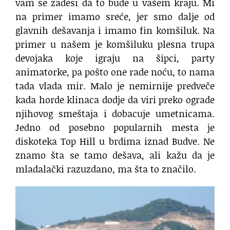
vam se zadesi da to bude u vašem kraju. Mi
na primer imamo sreće, jer smo dalje od
glavnih dešavanja i imamo fin komšiluk. Na
primer u našem je komšiluku plesna trupa
devojaka koje igraju na šipci, party
animatorke, pa pošto one rade noću, to nama
tada vlada mir. Malo je nemirnije predveče
kada horde klinaca dodje da viri preko ograde
njihovog smeštaja i dobacuje umetnicama.
Jedno od posebno popularnih mesta je
diskoteka Top Hill u brdima iznad Budve. Ne
znamo šta se tamo dešava, ali kažu da je
mladalački razuzdano, ma šta to značilo.