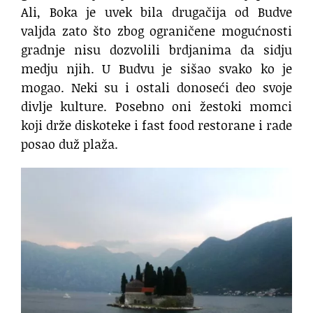
Ali, Boka je uvek bila drugačija od Budve
valjda zato što zbog ograničene mogućnosti
gradnje nisu dozvolili brdjanima da sidju
medju njih. U Budvu je sišao svako ko je
mogao. Neki su i ostali donoseći deo svoje
divlje kulture. Posebno oni žestoki momci
koji drže diskoteke i fast food restorane i rade
posao duž plaža.