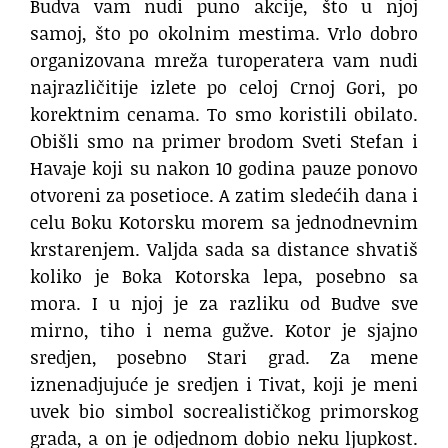
Budva vam nudi puno akcije, što u njoj
samoj, što po okolnim mestima. Vrlo dobro
organizovana mreža turoperatera vam nudi
najrazličitije izlete po celoj Crnoj Gori, po
korektnim cenama. To smo koristili obilato.
Obišli smo na primer brodom Sveti Stefan i
Havaje koji su nakon 10 godina pauze ponovo
otvoreni za posetioce. A zatim sledećih dana i
celu Boku Kotorsku morem sa jednodnevnim
krstarenjem. Valjda sada sa distance shvatiš
koliko je Boka Kotorska lepa, posebno sa
mora. I u njoj je za razliku od Budve sve
mirno, tiho i nema gužve. Kotor je sjajno
sredjen, posebno Stari grad. Za mene
iznenadjujuće je sredjen i Tivat, koji je meni
uvek bio simbol socrealističkog primorskog
grada, a on je odjednom dobio neku ljupkost.