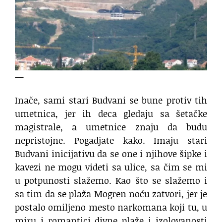
—
Inače, sami stari Budvani se bune protiv tih
umetnica, jer ih deca gledaju sa šetačke
magistrale, a umetnice znaju da budu
nepristojne. Pogadjate kako. Imaju stari
Budvani inicijativu da se one i njihove šipke i
kavezi ne mogu videti sa ulice, sa čim se mi
u potpunosti slažemo. Kao što se slažemo i
sa tim da se plaža Mogren noću zatvori, jer je
postalo omiljeno mesto narkomana koji tu, u
miru i romantici divne plaže i izolovanosti