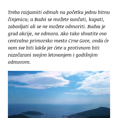
Treba razjasniti odmah na početku jednu bitnu
činjenicu; u Budvi se možete sunčati, kupati,
zabavljati ali se ne možete odmoriti. Budva je
grad akcije, ne odmora. Ako tako shvatite ovo
centralno primorsko mesto Crne Gore, onda će
vam sve biti lakše jer ćete u protivnom biti
razočarani svojim letovanjem i godišnjim
odmorom.