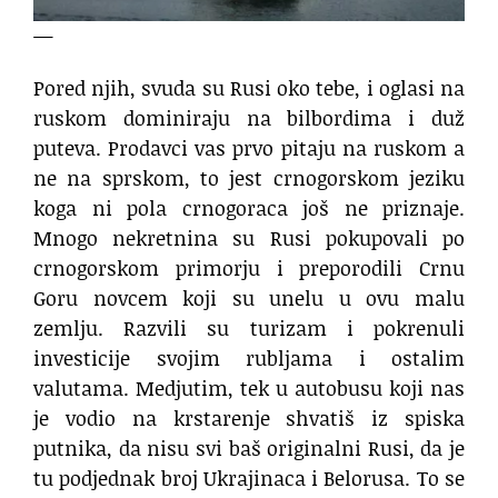
—
Pored njih, svuda su Rusi oko tebe, i oglasi na
ruskom dominiraju na bilbordima i duž
puteva. Prodavci vas prvo pitaju na ruskom a
ne na sprskom, to jest crnogorskom jeziku
koga ni pola crnogoraca još ne priznaje.
Mnogo nekretnina su Rusi pokupovali po
crnogorskom primorju i preporodili Crnu
Goru novcem koji su unelu u ovu malu
zemlju. Razvili su turizam i pokrenuli
investicije svojim rubljama i ostalim
valutama. Medjutim, tek u autobusu koji nas
je vodio na krstarenje shvatiš iz spiska
putnika, da nisu svi baš originalni Rusi, da je
tu podjednak broj Ukrajinaca i Belorusa. To se