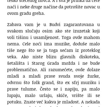
teško stečenog novca. A i sva je prilika da ćete
naći i neke druge načine da potrošite novac u
ovom gradu greha.
Zabava vam je u Budvi zagarantovana u
svakom slučaju osim ako ste izuzetak koji
voli tišinu i usamljenost. Toga ovde mahom
nema. Cele noći ima muzike, doduše malo
tiše nego što se ja toga sećam iz proteklog
veka. Ako niste blizu glavnih diskoteka,
šetališta i Starog Grada možda i ne bude
problematično. Ali razumećete, ovde dolaze
mladi a mladi prave svuda svoje žurke,
odvrnu što folk grand, što ex sfrj muziku i
prave tulume. Često se i napiju, pa malo
lupaju, malo urlaju, skiče, vrište ili se
potuku. Znate već kakva je mladost. A nekada