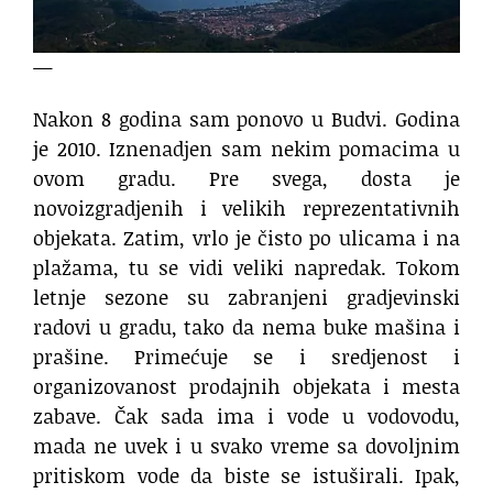
—
Nakon 8 godina sam ponovo u Budvi. Godina
je 2010. Iznenadjen sam nekim pomacima u
ovom gradu. Pre svega, dosta je
novoizgradjenih i velikih reprezentativnih
objekata. Zatim, vrlo je čisto po ulicama i na
plažama, tu se vidi veliki napredak. Tokom
letnje sezone su zabranjeni gradjevinski
radovi u gradu, tako da nema buke mašina i
prašine. Primećuje se i sredjenost i
organizovanost prodajnih objekata i mesta
zabave. Čak sada ima i vode u vodovodu,
mada ne uvek i u svako vreme sa dovoljnim
pritiskom vode da biste se istuširali. Ipak,