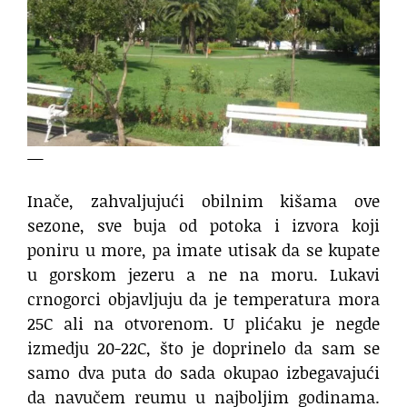
—
Inače, zahvaljujući obilnim kišama ove
sezone, sve buja od potoka i izvora koji
poniru u more, pa imate utisak da se kupate
u gorskom jezeru a ne na moru. Lukavi
crnogorci objavljuju da je temperatura mora
25C ali na otvorenom. U plićaku je negde
izmedju 20-22C, što je doprinelo da sam se
samo dva puta do sada okupao izbegavajući
da navučem reumu u najboljim godinama.