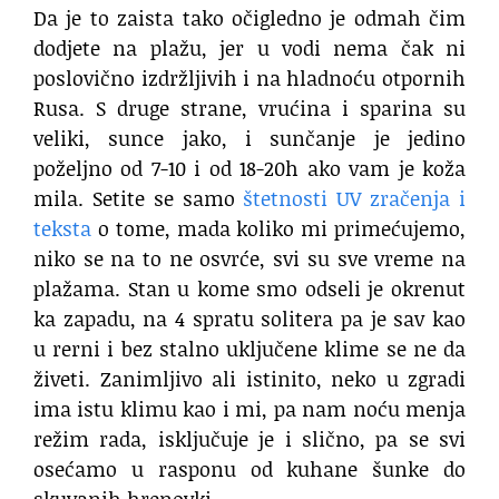
Da je to zaista tako očigledno je odmah čim
dodjete na plažu, jer u vodi nema čak ni
poslovično izdržljivih i na hladnoću otpornih
Rusa. S druge strane, vrućina i sparina su
veliki, sunce jako, i sunčanje je jedino
poželjno od 7-10 i od 18-20h ako vam je koža
mila. Setite se samo
štetnosti UV zračenja i
teksta
o tome, mada koliko mi primećujemo,
niko se na to ne osvrće, svi su sve vreme na
plažama. Stan u kome smo odseli je okrenut
ka zapadu, na 4 spratu solitera pa je sav kao
u rerni i bez stalno uključene klime se ne da
živeti. Zanimljivo ali istinito, neko u zgradi
ima istu klimu kao i mi, pa nam noću menja
režim rada, isključuje je i slično, pa se svi
osećamo u rasponu od kuhane šunke do