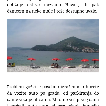
obližnje ostrvo nazvano Havaji, ili pak
čamcem na neke male i teže dostupne uvale.
—
Problem gužvi je posebno izražen ako hoćete
da vozite auto po gradu, od parkiranja do
same vožnje ulicama. Mi smo već prvog dana
izgrebali vrata auta od provlačenja izmedju