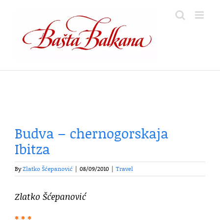
Skip
to
content
Budva – chernogorskaja
Ibitza
By
Zlatko Šćepanović
|
08/09/2010
|
Travel
Zlatko Šćepanović
* * *