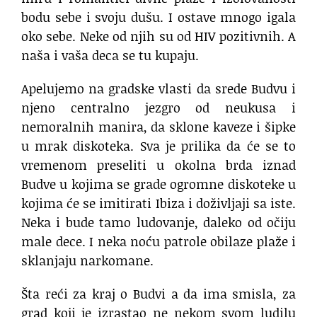
bodu sebe i svoju dušu. I ostave mnogo igala
oko sebe. Neke od njih su od HIV pozitivnih. A
naša i vaša deca se tu kupaju.
Apelujemo na gradske vlasti da srede Budvu i
njeno centralno jezgro od neukusa i
nemoralnih manira, da sklone kaveze i šipke
u mrak diskoteka. Sva je prilika da će se to
vremenom preseliti u okolna brda iznad
Budve u kojima se grade ogromne diskoteke u
kojima će se imitirati Ibiza i doživljaji sa iste.
Neka i bude tamo ludovanje, daleko od očiju
male dece. I neka noću patrole obilaze plaže i
sklanjaju narkomane.
Šta reći za kraj o Budvi a da ima smisla, za
grad koji je izrastao ne nekom svom ludilu