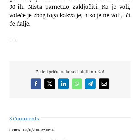
90-ih. Ništa pametno zaključiti. Ko je voli,
voleće je zbog toga kakva je, a ko je ne voli, ići
će dalje.
. . .
Podeli priču preko socijalnih mreža!
Facebook
X
LinkedIn
WhatsApp
Telegram
Email
3 Comments
CYBER
08/11/2010 at 10:56