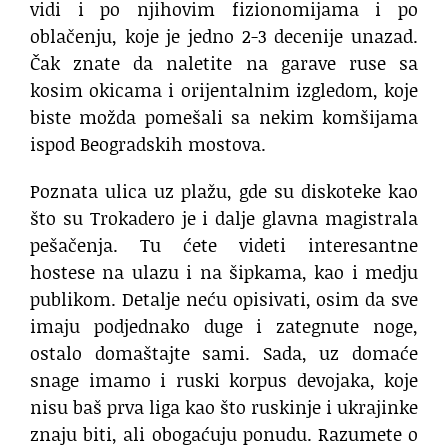
vidi i po njihovim fizionomijama i po
oblačenju, koje je jedno 2-3 decenije unazad.
Čak znate da naletite na garave ruse sa
kosim okicama i orijentalnim izgledom, koje
biste možda pomešali sa nekim komšijama
ispod Beogradskih mostova.
Poznata ulica uz plažu, gde su diskoteke kao
što su Trokadero je i dalje glavna magistrala
pešačenja. Tu ćete videti interesantne
hostese na ulazu i na šipkama, kao i medju
publikom. Detalje neću opisivati, osim da sve
imaju podjednako duge i zategnute noge,
ostalo domaštajte sami. Sada, uz domaće
snage imamo i ruski korpus devojaka, koje
nisu baš prva liga kao što ruskinje i ukrajinke
znaju biti, ali obogaćuju ponudu. Razumete o