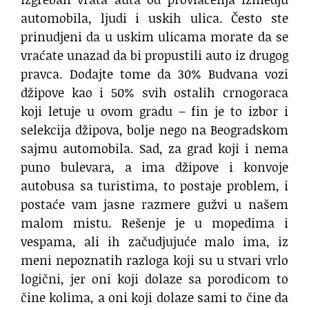
automobila, ljudi i uskih ulica. Često ste
prinudjeni da u uskim ulicama morate da se
vraćate unazad da bi propustili auto iz drugog
pravca. Dodajte tome da 30% Budvana vozi
džipove kao i 50% svih ostalih crnogoraca
koji letuje u ovom gradu – fin je to izbor i
selekcija džipova, bolje nego na Beogradskom
sajmu automobila. Sad, za grad koji i nema
puno bulevara, a ima džipove i konvoje
autobusa sa turistima, to postaje problem, i
postaće vam jasne razmere gužvi u našem
malom mistu. Rešenje je u mopedima i
vespama, ali ih začudjujuće malo ima, iz
meni nepoznatih razloga koji su u stvari vrlo
logični, jer oni koji dolaze sa porodicom to
čine kolima, a oni koji dolaze sami to čine da