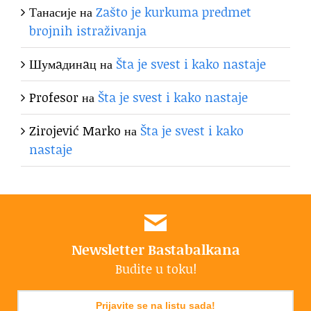
Танасије
на
Zašto je kurkuma predmet
brojnih istraživanja
Шумaдинaц
на
Šta je svest i kako nastaje
Profesor
на
Šta je svest i kako nastaje
Zirojević Marko
на
Šta je svest i kako
nastaje
Newsletter Bastabalkana
Budite u toku!
Prijavite se na listu sada!