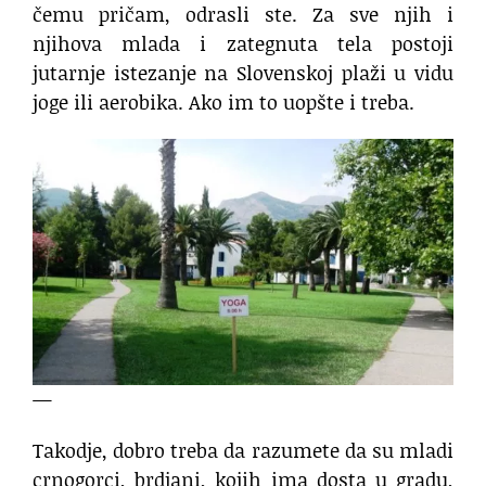
čemu pričam, odrasli ste. Za sve njih i
njihova mlada i zategnuta tela postoji
jutarnje istezanje na Slovenskoj plaži u vidu
joge ili aerobika. Ako im to uopšte i treba.
—
Takodje, dobro treba da razumete da su mladi
crnogorci, brdjani, kojih ima dosta u gradu,