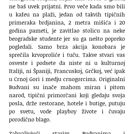
ne baš uvek prijatni. Prvo veče kada smo bili
u kafeu na plaži, jedan od takvih tipičnih
primeraka brdjanina, 2 metra mišića i 20
godina pameti, je zavitlao stolicu na neke
beogradske studente jer su ga nešto popreko
pogledali. Samo brza akcija konobara je
sprečila krvoproliće i tuču. Takve stvari vas
osveste i podsete da niste ni u kulturnoj
Italiji, ni Španiji, Francuskoj, Grčkoj, već ipak
u Crnoj Gori i medju crnogorcima. Originalni
Budvani su inače mahom miran i pitom
narod, tipični primorčani koji gledaju svoja
posla, drže restorane, hotele i butige, putuju
po svetu, vode playboy živote i čuvaju
porodično blago.
Zahvaljujući starim Budvanima i