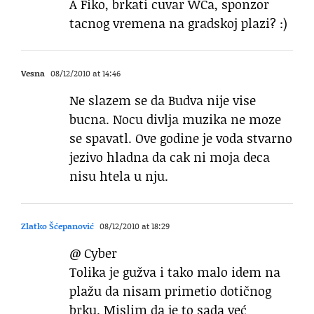
A Fiko, brkati cuvar WCa, sponzor
tacnog vremena na gradskoj plazi? :)
Vesna
08/12/2010 at 14:46
Ne slazem se da Budva nije vise
bucna. Nocu divlja muzika ne moze
se spavatl. Ove godine je voda stvarno
jezivo hladna da cak ni moja deca
nisu htela u nju.
Zlatko Šćepanović
08/12/2010 at 18:29
@ Cyber
Tolika je gužva i tako malo idem na
plažu da nisam primetio dotičnog
brku. Mislim da je to sada već