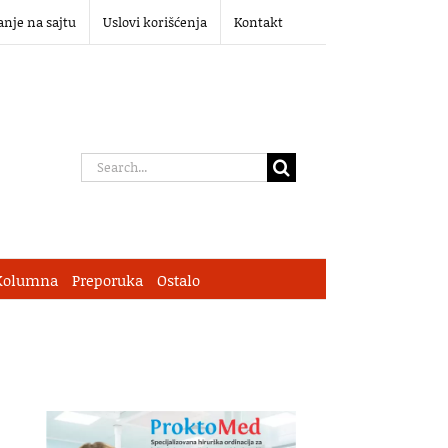
anje na sajtu
Uslovi korišćenja
Kontakt
Search
for:
Kolumna
Preporuka
Ostalo