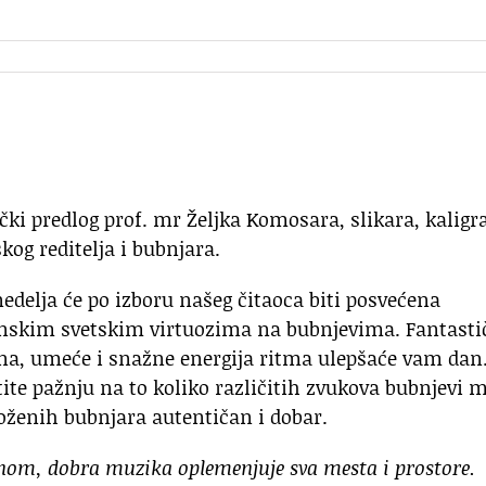
ki predlog prof. mr Željka Komosara, slikara, kaligra
kog reditelja i bubnjara.
edelja će po izboru našeg čitaoca biti posvećena
nskim svetskim virtuozima na bubnjevima. Fantasti
ina, umeće i snažne energija ritma ulepšaće vam dan
ite pažnju na to koliko različitih zvukova bubnjevi 
dloženih bubnjara autentičan i dobar.
nom, dobra muzika oplemenjuje sva mesta i prostore.