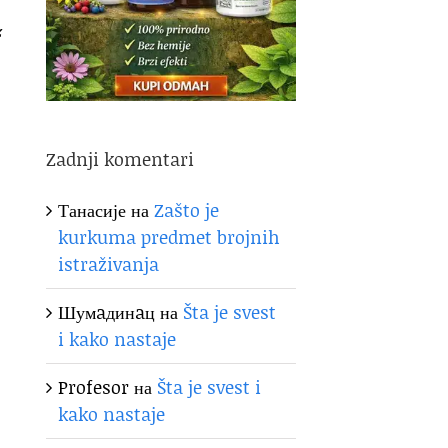
ć
Zadnji komentari
Танасије
на
Zašto je
kurkuma predmet brojnih
istraživanja
Шумaдинaц
на
Šta je svest
i kako nastaje
Profesor
на
Šta je svest i
kako nastaje