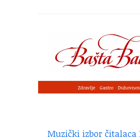
Skip
to
content
Zdravlje
Gastro
Duhovnos
Muzički izbor čitalaca