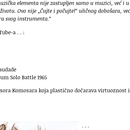
uzička elementa nije zastupljen samo u muzici, već i u
votu. Ovo nije „Čujte i počujte!“ uličnog dobošara, ve
ra svog instrumenta.
“
be-a . . :
Saudade
um Solo Battle 1965
ofesora Komosara koja plastično dočarava virtuoznost i
. . .