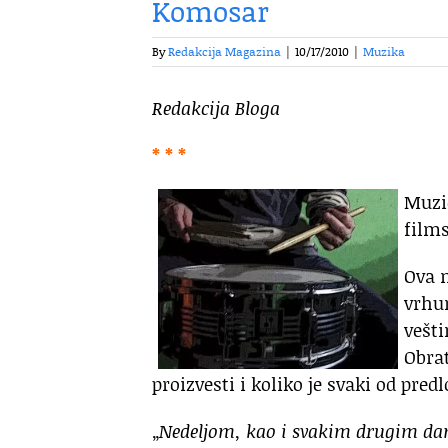
Komosar
By
Redakcija Magazina
|
10/17/2010
|
Muzika
Redakcija Bloga
* * *
Muzič
films
Ova n
vrhu
vešt
Obrat
proizvesti i koliko je svaki od pre
„
Nedeljom, kao i svakim drugim da