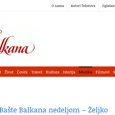
O nama
Autori Tekstova
Oglašav
t
Život
Čovek
Travel
Kultura
Istorija
Muzika
Filmovi
 Bašte Balkana nedeljom – Željko