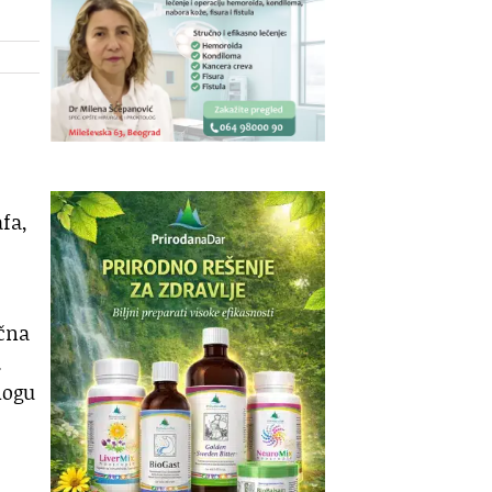
fa,
čna
.
mogu