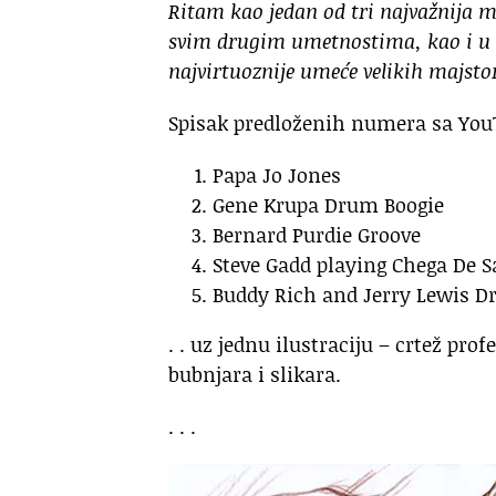
Ritam kao jedan od tri najvažnija m
svim drugim umetnostima, kao i u ži
najvirtuoznije umeće velikih majsto
Spisak predloženih numera sa YouTu
Papa Jo Jones
Gene Krupa Drum Boogie
Bernard Purdie Groove
Steve Gadd playing Chega De 
Buddy Rich and Jerry Lewis Dr
. . uz jednu ilustraciju – crtež pr
bubnjara i slikara.
. . .