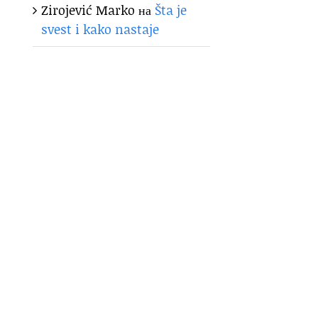
Zirojević Marko
на
Šta je
svest i kako nastaje