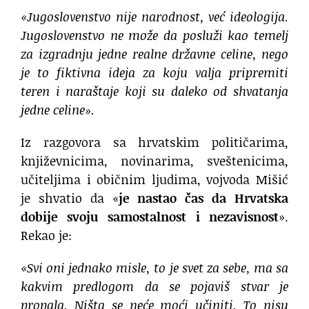
«Jugoslovenstvo nije narodnost, već ideologija.
Jugoslovenstvo ne može da posluži kao temelj
za izgradnju jedne realne državne celine, nego
je to fiktivna ideja za koju valja pripremiti
teren i naraštaje koji su daleko od shvatanja
jedne celine».
Iz razgovora sa hrvatskim političarima,
književnicima, novinarima, sveštenicima,
učiteljima i običnim ljudima, vojvoda Mišić
je shvatio da «
je nastao čas da Hrvatska
dobije svoju samostalnost i nezavisnost
».
Rekao je:
«Svi oni jednako misle, to je svet za sebe, ma sa
kakvim predlogom da se pojaviš stvar je
propala. Ništa se neće moći učiniti. To nisu