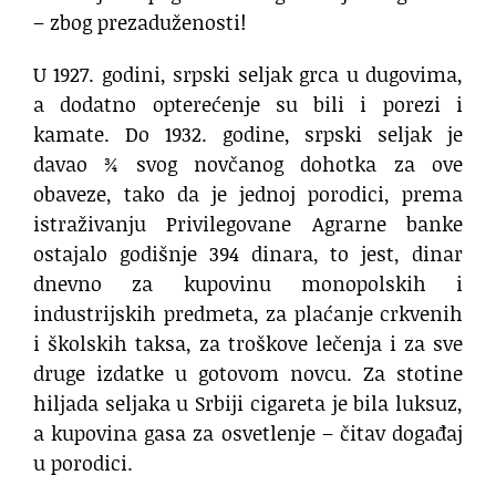
– zbog prezaduženosti!
U 1927. godini, srpski seljak grca u dugovima,
a dodatno opterećenje su bili i porezi i
kamate. Do 1932. godine, srpski seljak je
davao ¾ svog novčanog dohotka za ove
obaveze, tako da je jednoj porodici, prema
istraživanju Privilegovane Agrarne banke
ostajalo godišnje 394 dinara, to jest, dinar
dnevno za kupovinu monopolskih i
industrijskih predmeta, za plaćanje crkvenih
i školskih taksa, za troškove lečenja i za sve
druge izdatke u gotovom novcu. Za stotine
hiljada seljaka u Srbiji cigareta je bila luksuz,
a kupovina gasa za osvetlenje – čitav događaj
u porodici.