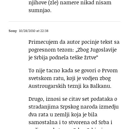
njihove (zle) namere nikad nisam
sumnjao.
Sony
10/28/2010 at 22:38
Primecujem da autor pocinje tekst sa
pogresnom tezom: „Zbog Jugoslavije
je Srbija podnela teške žrtve“
To nije tacno kada se govori o Prvom
svetskom ratu, koji je vodjen zbog
Austrougarskih teznji ka Balkanu.
Drugo, iznosi se citav set podataka o
stradanjima Srpskog naroda izmedju
dva rata u zemlji koja je bila
samostalna i to stvorena od Srba i