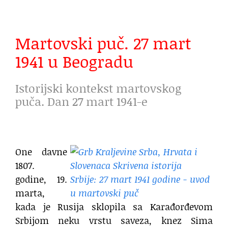
Martovski puč. 27 mart
1941 u Beogradu
Istorijski kontekst martovskog
puča. Dan 27 mart 1941-e
One davne
1807.
godine, 19.
marta,
kada je Rusija sklopila sa Karađorđevom
Srbijom neku vrstu saveza, knez Sima