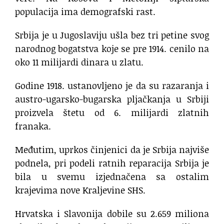
populacija ima demografski rast.
Srbija je u Jugoslaviju ušla bez tri petine svog
narodnog bogatstva koje se pre 1914. cenilo na
oko 11 milijardi dinara u zlatu.
Godine 1918. ustanovljeno je da su razaranja i
austro-ugarsko-bugarska pljačkanja u Srbiji
proizvela štetu od 6. milijardi zlatnih
franaka.
Međutim, uprkos činjenici da je Srbija najviše
podnela, pri podeli ratnih reparacija Srbija je
bila u svemu izjednačena sa ostalim
krajevima nove Kraljevine SHS.
Hrvatska i Slavonija dobile su 2.659 miliona