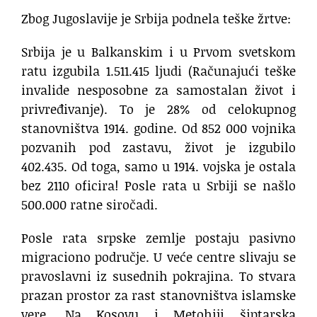
Zbog Jugoslavije je Srbija podnela teške žrtve:
Srbija je u Balkanskim i u Prvom svetskom
ratu izgubila 1.511.415 ljudi (Računajući teške
invalide nesposobne za samostalan život i
privređivanje). To je 28% od celokupnog
stanovništva 1914. godine. Od 852 000 vojnika
pozvanih pod zastavu, život je izgubilo
402.435. Od toga, samo u 1914. vojska je ostala
bez 2110 oficira! Posle rata u Srbiji se našlo
500.000 ratne siročadi.
Posle rata srpske zemlje postaju pasivno
migraciono područje. U veće centre slivaju se
pravoslavni iz susednih pokrajina. To stvara
prazan prostor za rast stanovništva islamske
vere. Na Kosovu i Metohiji šiptarska