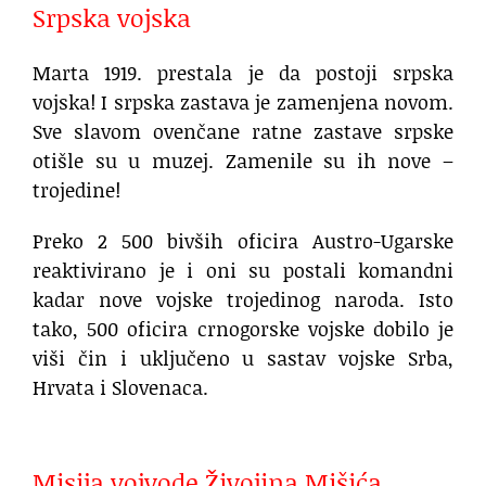
Srpska vojska
Marta 1919. prestala je da postoji srpska
vojska! I srpska zastava je zamenjena novom.
Sve slavom ovenčane ratne zastave srpske
otišle su u muzej. Zamenile su ih nove –
trojedine!
Preko 2 500 bivših oficira Austro-Ugarske
reaktivirano je i oni su postali komandni
kadar nove vojske trojedinog naroda. Isto
tako, 500 oficira crnogorske vojske dobilo je
viši čin i uključeno u sastav vojske Srba,
Hrvata i Slovenaca.
.
Misija vojvode Živojina Mišića