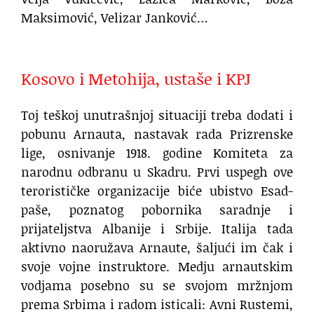
Maksimović, Velizar Janković…
.
Kosovo i Metohija, ustaše i KPJ
Toj teškoj unutrašnjoj situaciji treba dodati i
pobunu Arnauta, nastavak rada Prizrenske
lige, osnivanje 1918. godine Komiteta za
narodnu odbranu u Skadru. Prvi uspegh ove
terorističke organizacije biće ubistvo Esad-
paše, poznatog pobornika saradnje i
prijateljstva Albanije i Srbije. Italija tada
aktivno naoružava Arnaute, šaljući im čak i
svoje vojne instruktore. Medju arnautskim
vodjama posebno su se svojom mržnjom
prema Srbima i radom isticali: Avni Rustemi,