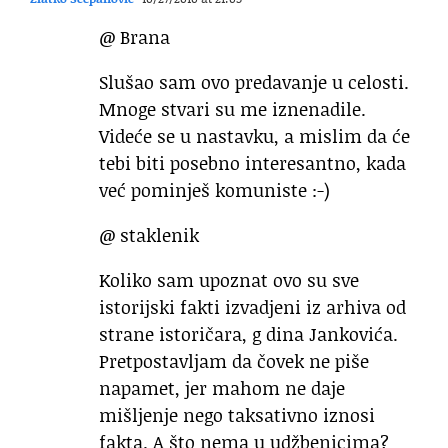
@ Brana
Slušao sam ovo predavanje u celosti.
Mnoge stvari su me iznenadile.
Videće se u nastavku, a mislim da će
tebi biti posebno interesantno, kada
već pominješ komuniste :-)
@ staklenik
Koliko sam upoznat ovo su sve
istorijski fakti izvadjeni iz arhiva od
strane istoričara, g dina Jankovića.
Pretpostavljam da čovek ne piše
napamet, jer mahom ne daje
mišljenje nego taksativno iznosi
fakta. A što nema u udžbenicima?