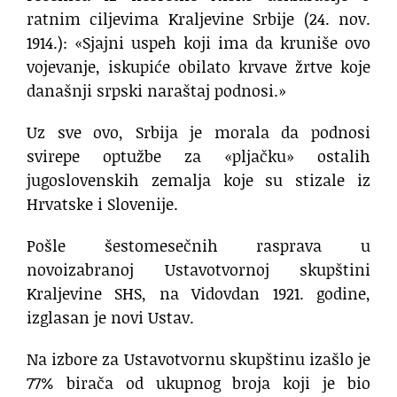
ratnim ciljevima Kraljevine Srbije (24. nov.
1914.): «Sjajni uspeh koji ima da kruniše ovo
vojevanje, iskupiće obilato krvave žrtve koje
današnji srpski naraštaj podnosi.»
Uz sve ovo, Srbija je morala da podnosi
svirepe optužbe za «pljačku» ostalih
jugoslovenskih zemalja koje su stizale iz
Hrvatske i Slovenije.
Pošle šestomesečnih rasprava u
novoizabranoj Ustavotvornoj skupštini
Kraljevine SHS, na Vidovdan 1921. godine,
izglasan je novi Ustav.
Na izbore za Ustavotvornu skupštinu izašlo je
77% birača od ukupnog broja koji je bio