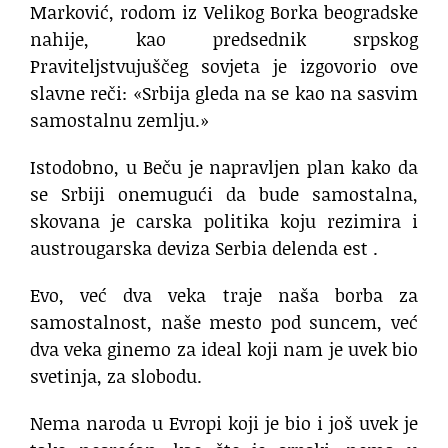
Marković, rodom iz Velikog Borka beogradske
nahije, kao predsednik srpskog
Praviteljstvujuščeg sovjeta je izgovorio ove
slavne reči: «Srbija gleda na se kao na sasvim
samostalnu zemlju.»
Istodobno, u Beču je napravljen plan kako da
se Srbiji onemugući da bude samostalna,
skovana je carska politika koju rezimira i
austrougarska deviza Serbia delenda est .
Evo, već dva veka traje naša borba za
samostalnost, naše mesto pod suncem, već
dva veka ginemo za ideal koji nam je uvek bio
svetinja, za slobodu.
Nema naroda u Evropi koji je bio i još uvek je