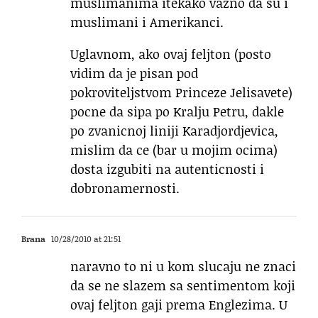
muslimanima itekako vazno da su i
muslimani i Amerikanci.
Uglavnom, ako ovaj feljton (posto
vidim da je pisan pod
pokroviteljstvom Princeze Jelisavete)
pocne da sipa po Kralju Petru, dakle
po zvanicnoj liniji Karadjordjevica,
mislim da ce (bar u mojim ocima)
dosta izgubiti na autenticnosti i
dobronamernosti.
Brana
10/28/2010 at 21:51
naravno to ni u kom slucaju ne znaci
da se ne slazem sa sentimentom koji
ovaj feljton gaji prema Englezima. U