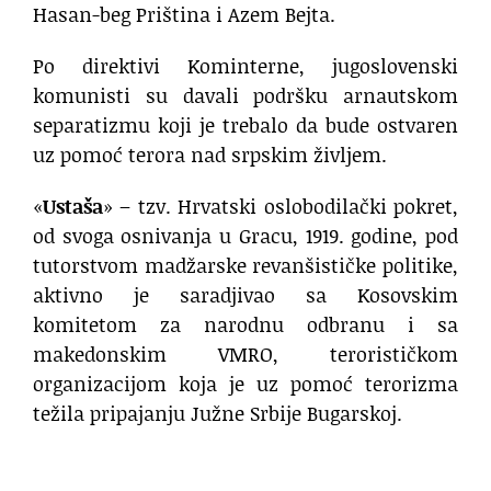
Hasan-beg Priština i Azem Bejta.
Po direktivi Kominterne, jugoslovenski
komunisti su davali podršku arnautskom
separatizmu koji je trebalo da bude ostvaren
uz pomoć terora nad srpskim življem.
«
Ustaša
» – tzv. Hrvatski oslobodilački pokret,
od svoga osnivanja u Gracu, 1919. godine, pod
tutorstvom madžarske revanšističke politike,
aktivno je saradjivao sa Kosovskim
komitetom za narodnu odbranu i sa
makedonskim VMRO, terorističkom
organizacijom koja je uz pomoć terorizma
težila pripajanju Južne Srbije Bugarskoj.
.