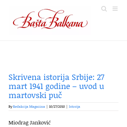
Skip
to
content
Skrivena istorija Srbije: 27
mart 1941 godine – uvod u
martovski puč
By
Redakcija Magazina
|
10/27/2010
|
Istorija
Miodrag Janković