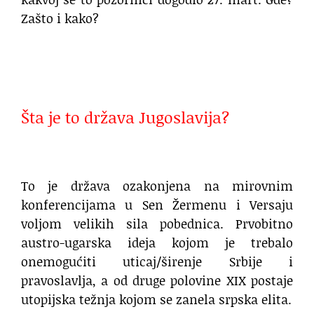
Zašto i kako?
.
Šta je to država Jugoslavija?
.
To je država ozakonjena na mirovnim
konferencijama u Sen Žermenu i Versaju
voljom velikih sila pobednica. Prvobitno
austro-ugarska ideja kojom je trebalo
onemogućiti uticaj/širenje Srbije i
pravoslavlja, a od druge polovine XIX postaje
utopijska težnja kojom se zanela srpska elita.