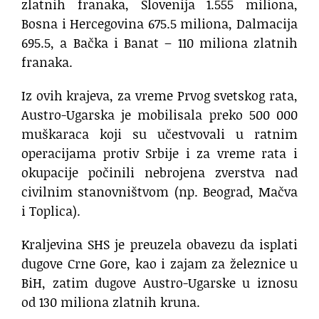
zlatnih franaka, Slovenija 1.555 miliona,
Bosna i Hercegovina 675.5 miliona, Dalmacija
695.5, a Bačka i Banat – 110 miliona zlatnih
franaka.
Iz ovih krajeva, za vreme Prvog svetskog rata,
Austro-Ugarska je mobilisala preko 500 000
muškaraca koji su učestvovali u ratnim
operacijama protiv Srbije i za vreme rata i
okupacije počinili nebrojena zverstva nad
civilnim stanovništvom (np. Beograd, Mačva
i Toplica).
Kraljevina SHS je preuzela obavezu da isplati
dugove Crne Gore, kao i zajam za železnice u
BiH, zatim dugove Austro-Ugarske u iznosu
od 130 miliona zlatnih kruna.