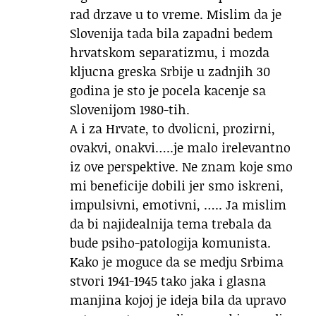
rad drzave u to vreme. Mislim da je
Slovenija tada bila zapadni bedem
hrvatskom separatizmu, i mozda
kljucna greska Srbije u zadnjih 30
godina je sto je pocela kacenje sa
Slovenijom 1980-tih.
A i za Hrvate, to dvolicni, prozirni,
ovakvi, onakvi…..je malo irelevantno
iz ove perspektive. Ne znam koje smo
mi beneficije dobili jer smo iskreni,
impulsivni, emotivni, ….. Ja mislim
da bi najidealnija tema trebala da
bude psiho-patologija komunista.
Kako je moguce da se medju Srbima
stvori 1941-1945 tako jaka i glasna
manjina kojoj je ideja bila da upravo