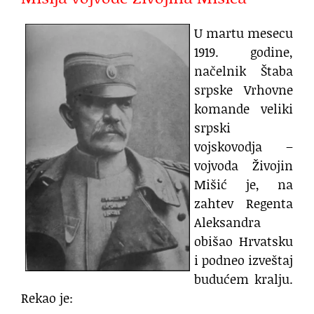
U martu mesecu
1919. godine,
načelnik Štaba
srpske Vrhovne
komande veliki
srpski
vojskovodja –
vojvoda Živojin
Mišić je, na
zahtev Regenta
Aleksandra
obišao Hrvatsku
i podneo izveštaj
budućem kralju.
Rekao je: