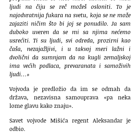
ljudi na čiju se reč možeš osloniti. To je
najodvratnija fukara na svetu, koja se ne može
zajaziti ničim što bi joj se ponudilo. Ja sam
duboko uveren da se mi sa njima nećemo
usrećiti. Ti su ljudi, svi odreda, prozirni kao
čaša, nezajažljivi, i u takvoj meri lažni i
dvolični da sumnjam da na kugli zemaljskoj
ima većih podlaca, prevaranata i samoživih
ljudi…»
Vojvoda je predložio da im se odmah da
država, nezavisna samouprava «pa neka
lome glavu kako znaju».
Savet vojvode Mišića regent Aleksandar je
odbio.