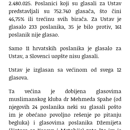
2.480.025. Poslanici koji su glasali za Ustav
predstavljali su 752.740 glasača, što čini
46,75% ili trećinu svih birača. Za Ustav je
glasalo 233 poslanika, 35 je bilo protiv, 161
poslanik nije glasao.
Samo 11 hrvatskih poslanika je glasalo za
Ustav, a Slovenci uopšte nisu glasali.
Ustav je izglasan sa većinom od svega 12
glasova.
Ta većina je dobijena glasovima
muslimanskog kluba dr Mehmeda Spahe (od
njegovih 24 poslanika neki su glasali pošto
im je obećano povoljno rešenje po pitanju
begluka) i glasovima poslanika Džemijeta