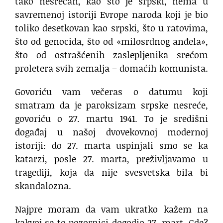
tako nesrećan, kao što je srpski, nema u
savremenoj istoriji Evrope naroda koji je bio
toliko desetkovan kao srpski, što u ratovima,
što od genocida, što od «milosrdnog anđela»,
što od ostrašćenih zaslepljenika srećom
proletera svih zemalja – domaćih komunista.
Govoriću vam večeras o datumu koji
smatram da je paroksizam srpske nesreće,
govoriću o 27. martu 1941. To je središni
događaj u našoj dvovekovnoj modernoj
istoriji: do 27. marta uspinjali smo se ka
katarzi, posle 27. marta, preživljavamo u
tragediji, koja da nije svesvetska bila bi
skandalozna.
Najpre moram da vam ukratko kažem na
kakvoj se to pozornici dogodio 27. mart. Gde?