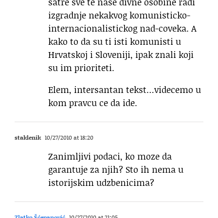
satre sve te nase divne osobine radi
izgradnje nekakvog komunisticko-
internacionalistickog nad-coveka. A
kako to da su ti isti komunisti u
Hrvatskoj i Sloveniji, ipak znali koji
su im prioriteti.
Elem, intersantan tekst…videcemo u
kom pravcu ce da ide.
staklenik
10/27/2010 at 18:20
Zanimljivi podaci, ko moze da
garantuje za njih? Sto ih nema u
istorijskim udzbenicima?
Zlatko Šćepanović
10/27/2010 at 21:05