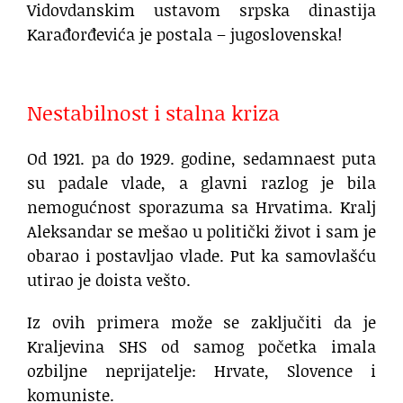
Vidovdanskim ustavom srpska dinastija
Karađorđevića je postala – jugoslovenska!
.
Nestabilnost i stalna kriza
Od 1921. pa do 1929. godine, sedamnaest puta
su padale vlade, a glavni razlog je bila
nemogućnost sporazuma sa Hrvatima. Kralj
Aleksandar se mešao u politički život i sam je
obarao i postavljao vlade. Put ka samovlašću
utirao je doista vešto.
Iz ovih primera može se zaključiti da je
Kraljevina SHS od samog početka imala
ozbiljne neprijatelje: Hrvate, Slovence i
komuniste.