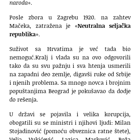
naroda
».
Posle zbora u Zagrebu 1920. na zahtev
Mačeka, zatražena je «
Neutralna seljačka
republika
».
Suživot sa Hrvatima je već tada bio
nemoguć.Kralj i vlada su na ovo odgovorili
tako da su svu pažnju i sva htenja usmerili
na zapadni deo zemlje, digavši ruke od Srbije
i njenih problema. Sa mnogo novca i brojnim
popuštanjima Beograd je pokušavao da dodje
do rešenja.
U državi se pojavila i velika korupcija,
obogatili su se ministri i njihovi ljudi: Milan
Stojadinović (pomoću obveznica ratne štete),
Velja Vukićević, Lazica Marković, Boža