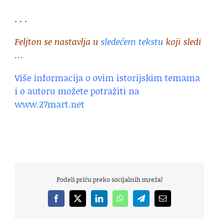
. . .
Feljton se nastavlja u
sledećem tekstu
koji sledi
…
Više informacija o ovim istorijskim temama
i o autoru možete potražiti na
www.27mart.net
Podeli priču preko socijalnih mreža!
Facebook
X
LinkedIn
WhatsApp
Telegram
Email