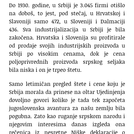
Do 1930. godine, u Srbiji je 3.045 firmi otišlo
na doboš, to jest, pod stečaj, u Hrvatskoj i
Slavoniji samo 472, u Sloveniji i Dalmaciji
436. Sva industrijalizacija u Srbiji je bila
zakočena. Hrvatska i Slovenija su profitirale
od prodaje svojih industrijskih proizvoda u
Srbiji po visokim cenama, dok je cena
poljoprivrednih proizvoda srpskog seljaka
bila niska i on je trpeo štetu.
Samo letimičan pregled štete i cene koju je
Srbija morala da prinese na oltar Ujedinjenja
dovoljno govori koliko je tada tek započeta
jugoslovenska avantura za našu zemlju bila
pogubna. Zato kao ruganje srpskom narodu i
njegovim interesima danas izgleda ona
rečenica iz nesretne Niške deklaracije o