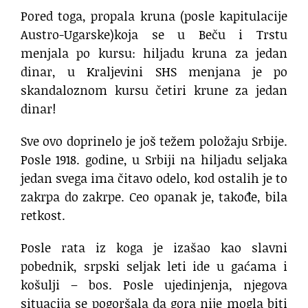
Pored toga, propala kruna (posle kapitulacije
Austro-Ugarske)koja se u Beču i Trstu
menjala po kursu: hiljadu kruna za jedan
dinar, u Kraljevini SHS menjana je po
skandaloznom kursu četiri krune za jedan
dinar!
Sve ovo doprinelo je još težem položaju Srbije.
Posle 1918. godine, u Srbiji na hiljadu seljaka
jedan svega ima čitavo odelo, kod ostalih je to
zakrpa do zakrpe. Ceo opanak je, takođe, bila
retkost.
Posle rata iz koga je izašao kao slavni
pobednik, srpski seljak leti ide u gaćama i
košulji – bos. Posle ujedinjenja, njegova
situacija se pogoršala da gora nije mogla biti