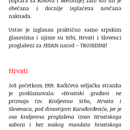
(šiptara sa Kosova i Metohije) zato što im je
obećana i docnije isplaćena novčana
naknada.
Ustav je izglasan praktično samo srpskim
glasovima i njime su Srbi, Hrvati i Slovenci
proglašeni za JEDAN narod – TROJEDINI!
.
Hrvati
Još početkom 1919. Radićeva seljačka stranka
je proklamovala: «
Hrvatski građani ne
priznaju tzv. Kraljevinu Srba, Hrvata i
Slovenaca, pod dinastijom Karađorđevića, jer je
ova kraljevina proglašena izvan Hrvatskoga
sabora i bez svakog mandata hrvatskoga