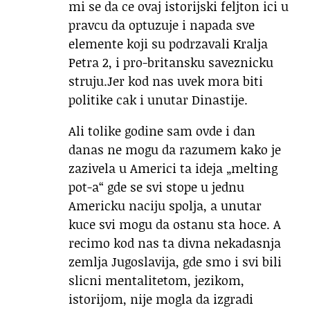
mi se da ce ovaj istorijski feljton ici u
pravcu da optuzuje i napada sve
elemente koji su podrzavali Kralja
Petra 2, i pro-britansku saveznicku
struju.Jer kod nas uvek mora biti
politike cak i unutar Dinastije.
Ali tolike godine sam ovde i dan
danas ne mogu da razumem kako je
zazivela u Americi ta ideja „melting
pot-a“ gde se svi stope u jednu
Americku naciju spolja, a unutar
kuce svi mogu da ostanu sta hoce. A
recimo kod nas ta divna nekadasnja
zemlja Jugoslavija, gde smo i svi bili
slicni mentalitetom, jezikom,
istorijom, nije mogla da izgradi