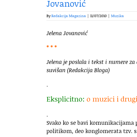
Jovanović
By
Redakcija Magazina
|
11/07/2010
|
Muzika
Jelena Jovanović
* * *
Jelena je poslala i tekst i numere z
suvišan (Redakcija Bloga)
.
Eksplicitno:
o muzici i dru
.
Svako ko se bavi komunikacijama po
politikom, deo konglomerata tzv. s