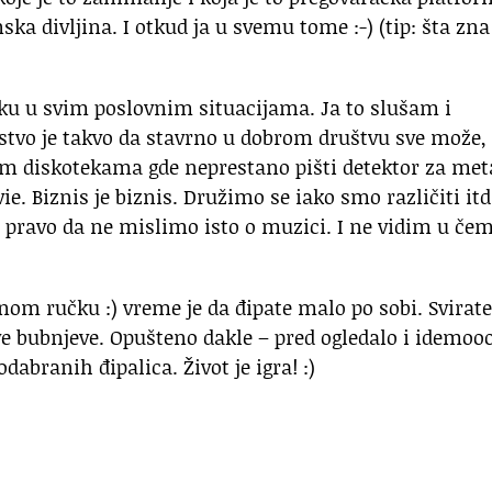
nska divljina. I otkud ja u svemu tome :-) (tip: šta zna
iku u svim poslovnim situacijama. Ja to slušam i
stvo je takvo da stavrno u dobrom društvu sve može, 
im diskotekama gde neprestano pišti detektor za met
e. Biznis je biznis. Družimo se iako smo različiti itd
 pravo da ne mislimo isto o muzici. I ne vidim u čem
jnom ručku :) vreme je da đipate malo po sobi. Svirate
jive bubnjeve. Opušteno dakle – pred ogledalo i idemoo
branih đipalica. Život je igra! :)