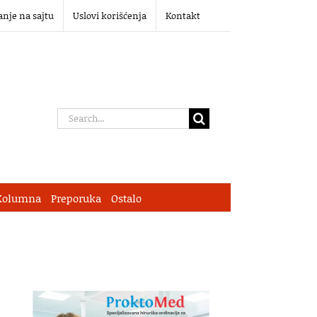
anje na sajtu
Uslovi korišćenja
Kontakt
Search
for:
Kolumna
Preporuka
Ostalo