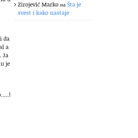
Zirojević Marko
на
Šta je
svest i kako nastaje
i da
al a
. Ja
u je
o…..!