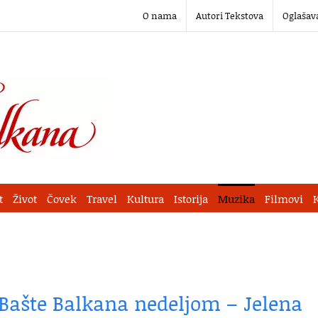
O nama
Autori Tekstova
Oglašav
t
Život
Čovek
Travel
Kultura
Istorija
Muzika
Filmovi
 Bašte Balkana nedeljom – Jelena