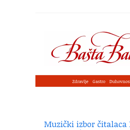
Skip
to
content
Zdravlje
Gastro
Duhovnos
Muzički izbor čitalaca