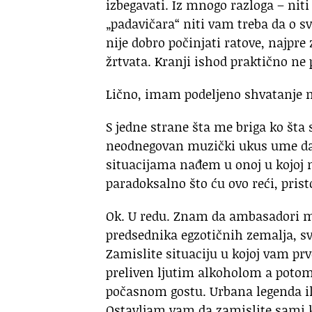
izbegavati. Iz mnogo razloga – niti
„padavičara“ niti vam treba da o 
nije dobro počinjati ratove, najpr
žrtvata. Kranji ishod praktično n
Lično, imam podeljeno shvatanje m
S jedne strane šta me briga ko šta s
neodnegovan muzički ukus ume da 
situacijama nađem u onoj u kojoj 
paradoksalno što ću ovo reći, pris
Ok. U redu. Znam da ambasadori m
predsednika egzotičnih zemalja, sve
Zamislite situaciju u kojoj vam pr
preliven ljutim alkoholom a potom
počasnom gostu. Urbana legenda ili
Ostavljam vam da zamislite sami ko