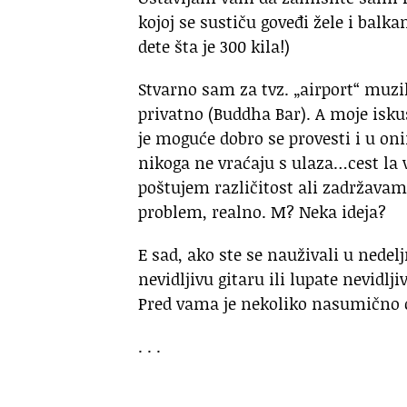
kojoj se sustiču goveđi žele i balka
dete šta je 300 kila!)
Stvarno sam za tvz. „airport“ muz
privatno (Buddha Bar). A moje isku
je moguće dobro se provesti i u on
nikoga ne vraćaju s ulaza…cest la vi
poštujem različitost ali zadržavam
problem, realno. M? Neka ideja?
E sad, ako ste se nauživali u nedel
nevidljivu gitaru ili lupate nevidl
Pred vama je nekoliko nasumično oda
. . .