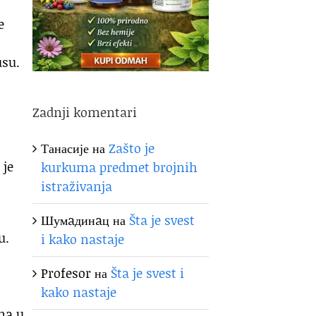
e
usu.
Zadnji komentari
Танасије
на
Zašto je
 je
kurkuma predmet brojnih
istraživanja
Шумaдинaц
на
Šta je svest
u.
i kako nastaje
Profesor
на
Šta je svest i
kako nastaje
ma u