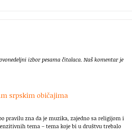
a ovonedeljni izbor pesama čitalaca. Naš komentar je
gim srpskim običajima
 pravilu zna da je muzika, zajedno sa religijom i
enzitivnih tema – tema koje bi u društvu trebalo