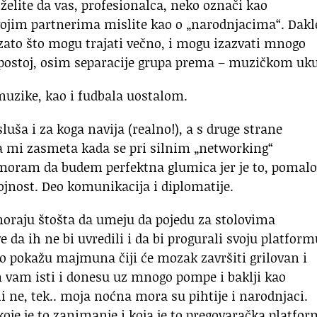
 želite da vas, profesionalca, neko označi kao
svojim partnerima mislite kao o „narodnjacima“. Dakl
e zato što mogu trajati večno, i mogu izazvati mnogo
e postoj, osim separacije grupa prema – muzičkom uk
uzike, kao i fudbala uostalom.
luša i za koga navija (realno!), a s druge strane
mi zasmeta kada se pri silnim „networking“
moram da budem perfektna glumica jer je to, pomalo
tojnost. Deo komunikacija i diplomatije.
oraju štošta da umeju da pojedu za stolovima
 da ih ne bi uvredili i da bi progurali svoju platform
vo pokažu majmuna čiji će mozak završiti grilovan i
 vam isti i donesu uz mnogo pompe i baklji kao
 ne, tek.. moja noćna mora su pihtije i narodnjaci.
je je to zanimanje i koja je to pregovaračka platfor