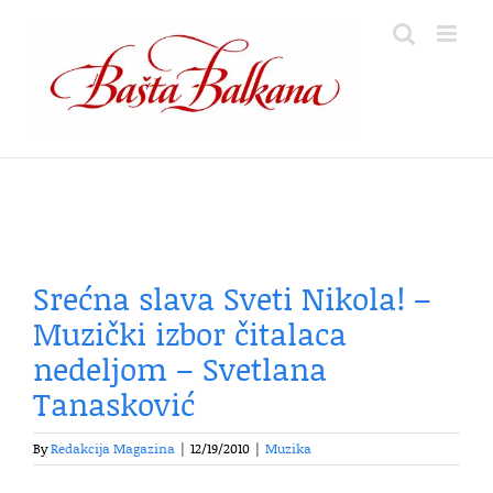
Skip
to
content
Srećna slava Sveti Nikola! –
Muzički izbor čitalaca
nedeljom – Svetlana
Tanasković
By
Redakcija Magazina
|
12/19/2010
|
Muzika