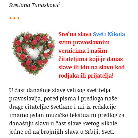
Svetlana Tanasković
* * *
Srećna slava
Sveti Nikola
svim pravoslavnim
vernicima i našim
čitateljima koji je danas
slave ili idu na slavu kod
rodjaka ili prijatelja!
U čast današnje slave velikog svetitelja
pravoslavlja, pored pisma i predloga naše
drage čitateljke Svetlane i mi iz redakcije
imamo jedan muzičko tekstualni predlog za
današnju slavu u čast slave Svetog Nikole,
jedne od najbrojnijih slava u Srbiji. Sveti