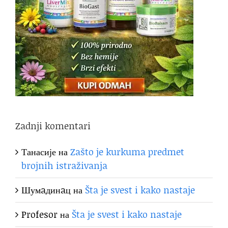
Zadnji komentari
Танасије
на
Zašto je kurkuma predmet
brojnih istraživanja
Шумaдинaц
на
Šta je svest i kako nastaje
Profesor
на
Šta je svest i kako nastaje