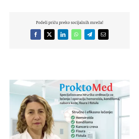
Podeli priču preko socijalnih mreža!
Facebook
X
LinkedIn
WhatsApp
Telegram
Email