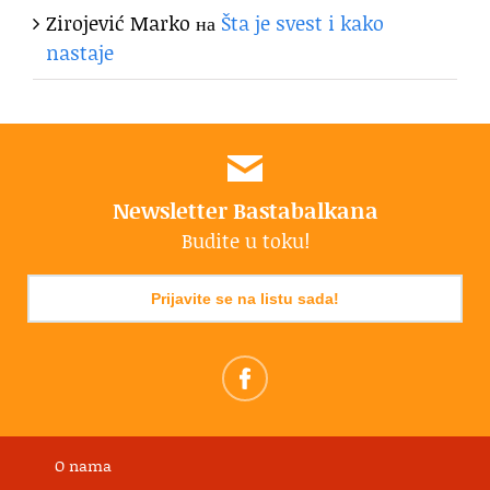
Zirojević Marko
на
Šta je svest i kako
nastaje
Newsletter Bastabalkana
Budite u toku!
Prijavite se na listu sada!
O nama