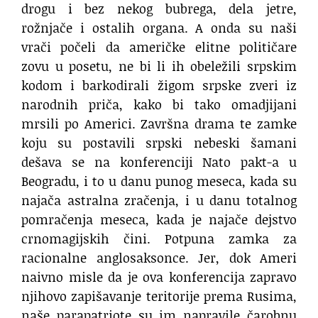
drogu i bez nekog bubrega, dela jetre,
rožnjače i ostalih organa. A onda su naši
vrači počeli da američke elitne političare
zovu u posetu, ne bi li ih obeležili srpskim
kodom i barkodirali žigom srpske zveri iz
narodnih priča, kako bi tako omadjijani
mrsili po Americi. Završna drama te zamke
koju su postavili srpski nebeski šamani
dešava se na konferenciji Nato pakt-a u
Beogradu, i to u danu punog meseca, kada su
najača astralna zračenja, i u danu totalnog
pomračenja meseca, kada je najače dejstvo
crnomagijskih čini. Potpuna zamka za
racionalne anglosaksonce. Jer, dok Ameri
naivno misle da je ova konferencija zapravo
njihovo zapišavanje teritorije prema Rusima,
naše parapatriote su im napravile čarobnu