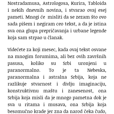
Nostradamusa, Astrologosa, Kurira, Tabloida
i nekih dnevnih novina, i stvarao ovaj esej
pameti. Mnogi će misliti da se zezam što ovo
sada pišem i negiram ceo tekst, a da je istina
sva ona glupa prepričavanja i urbane legende
koja sam strpao u članak.
Videćete za koji mesec, kada ovaj tekst osvane
na mnogim forumima, ali bez ovih završnih
pasusa, koliko su Srbi uronjeni u
paranormalno. To je ta Nebeska,
paranormalna i astralna Srbija, koja ne
razlikuje stvarnost i divlju imaginaciju,
konstruktivnu maštu i zanesenost, ona
Srbija koja misli da je mnogo pametna dok je
sva u ritama i musava, ona Srbija koja
besomučno krade jer zna da narod čeka čudo,