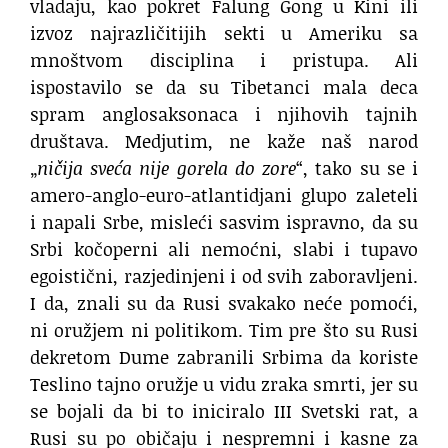
vladaju, kao pokret Falung Gong u Kini ili
izvoz najrazličitijih sekti u Ameriku sa
mnoštvom disciplina i pristupa. Ali
ispostavilo se da su Tibetanci mala deca
spram anglosaksonaca i njihovih tajnih
društava. Medjutim, ne kaže naš narod
„
ničija sveća nije gorela do zore
“, tako su se i
amero-anglo-euro-atlantidjani glupo zaleteli
i napali Srbe, misleći sasvim ispravno, da su
Srbi kočoperni ali nemoćni, slabi i tupavo
egoistični, razjedinjeni i od svih zaboravljeni.
I da, znali su da Rusi svakako neće pomoći,
ni oružjem ni politikom. Tim pre što su Rusi
dekretom Dume zabranili Srbima da koriste
Teslino tajno oružje u vidu zraka smrti, jer su
se bojali da bi to iniciralo III Svetski rat, a
Rusi su po običaju i nespremni i kasne za