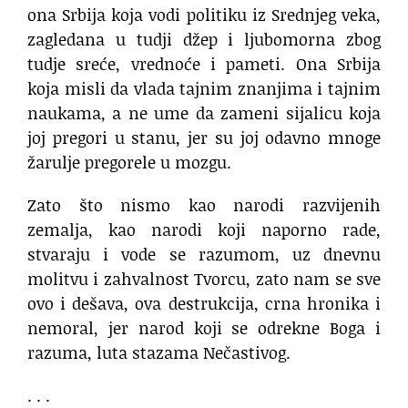
ona Srbija koja vodi politiku iz Srednjeg veka,
zagledana u tudji džep i ljubomorna zbog
tudje sreće, vrednoće i pameti. Ona Srbija
koja misli da vlada tajnim znanjima i tajnim
naukama, a ne ume da zameni sijalicu koja
joj pregori u stanu, jer su joj odavno mnoge
žarulje pregorele u mozgu.
Zato što nismo kao narodi razvijenih
zemalja, kao narodi koji naporno rade,
stvaraju i vode se razumom, uz dnevnu
molitvu i zahvalnost Tvorcu, zato nam se sve
ovo i dešava, ova destrukcija, crna hronika i
nemoral, jer narod koji se odrekne Boga i
razuma, luta stazama Nečastivog.
. . .