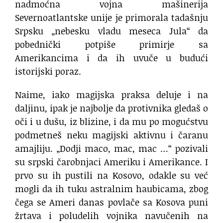
nadmoćna vojna mašinerija
Severnoatlantske unije je primorala tadašnju
Srpsku „nebesku vladu meseca Jula“ da
pobednički potpiše primirje sa
Amerikancima i da ih uvuče u budući
istorijski poraz.
Naime, iako magijska praksa deluje i na
daljinu, ipak je najbolje da protivnika gledaš o
oči i u dušu, iz blizine, i da mu po mogućstvu
podmetneš neku magijski aktivnu i čaranu
amajliju. „Dodji maco, mac, mac …“ pozivali
su srpski čarobnjaci Ameriku i Amerikance. I
prvo su ih pustili na Kosovo, odakle su već
mogli da ih tuku astralnim haubicama, zbog
čega se Ameri danas povlače sa Kosova puni
žrtava i poludelih vojnika navučenih na