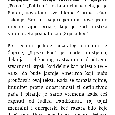
„Fiziku“, „Politiku“ i ostala nebitna dela, jer je
Platon, uostalom, sve dileme Srbima rešio.
Takodje, Srbi u svojim genima nose jedno
moćno tajno oružje, koje je kod mistika
širom sveta poznato kao „Srpski kod“.
Po rečima jednog poznatog šamana iz
Ćuprije, „Srpski kod“ je model mišljenja,
delanja i efikasnog rastvaranja društvene
stvarnosti. Srpski kod deluje kao bolest SIDA –
AIDS, da bude jasnije Amerima koji budu
proučavali ovaj tekst. Kada se zaraziš njime,
imunitet protiv onostranosti ti definitivno
pada i pitanje je samo vremena kada ćeš
capnuti od ludila. Pandrknuti. Taj tajni
mentalni i energetski kod razara bilo koje
društveno tkivo, zajednicu, naciju, državu.