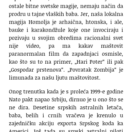
ostale bitne svetske magije, nemaju način da
prodru u tajne vlaških baba. Jer, naša lokalna
magija Homolja je arhaična, htonska, i ale,
bauke i karakondžule koje one invociraju i
pozivaju u svojim obredima racionalni svet
nije video, pa ma kakav maštovit
paranormalan film da zapadnjaci osmisle,
kao što su to na primer, „Hari Poter“ ili pak
„Gospodar prstenova“. „Povratak Zombija“ je
limunada za našu ljutu maštovitost.
Onog trenutka kada je s proleća 1999-e godine
Nato pakt napao Srbiju, dirnuo je u ono što se
ne dira. Desetine srpskih astralnih letača,
baba, belih i crnih vračeva je krenulo u
zajedničku akciju exporta Srpskog koda ka
Americi. Još tada su srpski astralni piloti