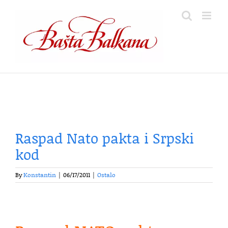
Skip
to
content
Raspad Nato pakta i Srpski
kod
By
Konstantin
|
06/17/2011
|
Ostalo