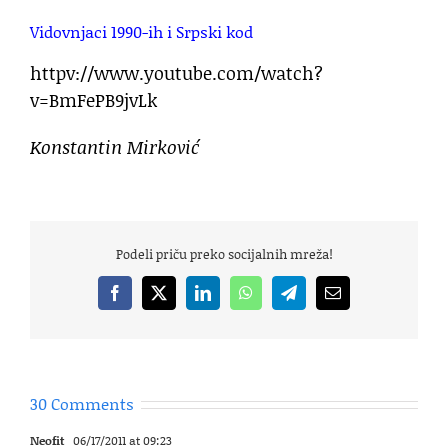
Vidovnjaci 1990-ih i Srpski kod
httpv://www.youtube.com/watch?
v=BmFePB9jvLk
Konstantin Mirković
Podeli priču preko socijalnih mreža!
Facebook
X
LinkedIn
WhatsApp
Telegram
Email
30 Comments
Neofit
06/17/2011 at 09:23