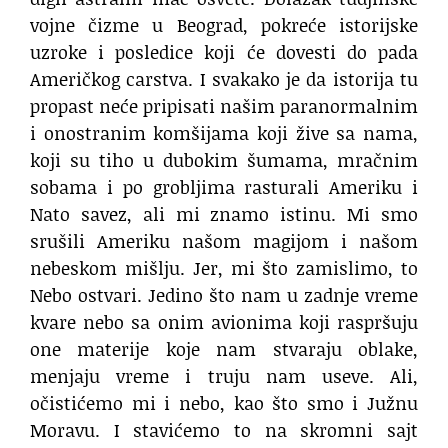
vojne čizme u Beograd, pokreće istorijske
uzroke i posledice koji će dovesti do pada
Američkog carstva. I svakako je da istorija tu
propast neće pripisati našim paranormalnim
i onostranim komšijama koji žive sa nama,
koji su tiho u dubokim šumama, mračnim
sobama i po grobljima rasturali Ameriku i
Nato savez, ali mi znamo istinu. Mi smo
srušili Ameriku našom magijom i našom
nebeskom mišlju. Jer, mi što zamislimo, to
Nebo ostvari. Jedino što nam u zadnje vreme
kvare nebo sa onim avionima koji raspršuju
one materije koje nam stvaraju oblake,
menjaju vreme i truju nam useve. Ali,
očistićemo mi i nebo, kao što smo i Južnu
Moravu. I stavićemo to na skromni sajt