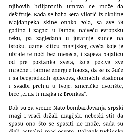
njihovih briljantnih umova ne može da
dešifruje. Kada se baba Sera Vilotić iz okoline
Majdanpeka skine onako gola, sa sve 78
godina i zagazi u Dunav, najveću evropsku
reku, pa zagledana u jutarnje sunce na
Istoku, uzme kiticu magijskog cveća koje je
ubrale te noći bez meseca, i zapeva bajalicu
od pre postanka sveta, koja poziva sve
mračne i tamne energije haosa, da se iz Guče
i sa beogradskih splavova, domaćih stadiona
i svadbi preliju u tvoje, američko dvorište,
biće „crna ti majka iz Bronksa“.
Dok su za vreme Nato bombardovanja srpski
magi i vrači držali magijski nebeski štit da
spasu ono što se spasiti ne može, sada su
digli astralni mač osvete. Dolazak tudjinske