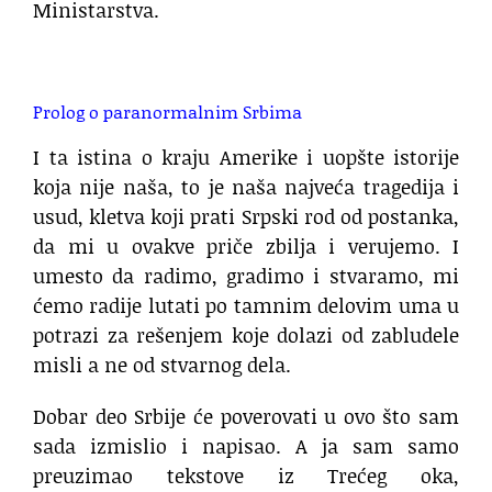
Ministarstva.
.
Prolog o paranormalnim Srbima
I ta istina o kraju Amerike i uopšte istorije
koja nije naša, to je naša najveća tragedija i
usud, kletva koji prati Srpski rod od postanka,
da mi u ovakve priče zbilja i verujemo. I
umesto da radimo, gradimo i stvaramo, mi
ćemo radije lutati po tamnim delovim uma u
potrazi za rešenjem koje dolazi od zabludele
misli a ne od stvarnog dela.
Dobar deo Srbije će poverovati u ovo što sam
sada izmislio i napisao. A ja sam samo
preuzimao tekstove iz Trećeg oka,