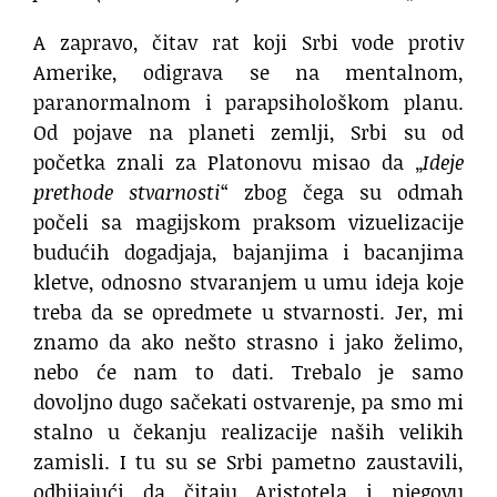
A zapravo, čitav rat koji Srbi vode protiv
Amerike, odigrava se na mentalnom,
paranormalnom i parapsihološkom planu.
Od pojave na planeti zemlji, Srbi su od
početka znali za Platonovu misao da „
Ideje
prethode stvarnosti
“ zbog čega su odmah
počeli sa magijskom praksom vizuelizacije
budućih dogadjaja, bajanjima i bacanjima
kletve, odnosno stvaranjem u umu ideja koje
treba da se opredmete u stvarnosti. Jer, mi
znamo da ako nešto strasno i jako želimo,
nebo će nam to dati. Trebalo je samo
dovoljno dugo sačekati ostvarenje, pa smo mi
stalno u čekanju realizacije naših velikih
zamisli. I tu su se Srbi pametno zaustavili,
odbijajući da čitaju Aristotela i njegovu