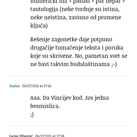
numerički niz + pasusi + par nepar +
tautologija (neke tvrdnje su istina,
neke neistina, zavisno od promene
ključa)
Rešenje zagonetke daje potpuno
drugačije tumačenje teksta i poruka
koje su skrivene. No, pametan svet se
ne bavi takvim budalaštinama ;-)
Sasha
06/17/2011 at 17:45
Aaa. Da Vincijev kod. Jos jedna
besmislica.
;)
Lazar Džamić
06/17/2011 at 17:58