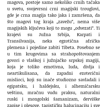
magova, postoje samo nekoliko crnih tačaka
u svetu, svojevrsni crni magijski trouglovi,
gde je crna magija tako jaka i zamršena, da
što magovi tog kraja „zavežu“, nema više
magijskih ključeva koji to mogu „odvezati“. Ti
krajevi su Južna Srbija, Karpati i
Transilvanija, neka egzotična afrička
plemena i pojedine zabiti Tibeta. Posebno se
u tim krugovima sa strahopoštovanjem
govori o vlaškoj i južnjačko srpskoj magiji,
koja je toliko emotivna, luda, divlja i
neartikulisana, da zapadni ezoterični
mislioci, koji su inače studiozno savladali i
egipatsku, i haldejsku, i alhemičarsku
veštinu, mračnu vudu praksu, naturalni
ruski i mongolski šamanizam, derviške
zapise i plesove, taoističku halucinaciju i sve