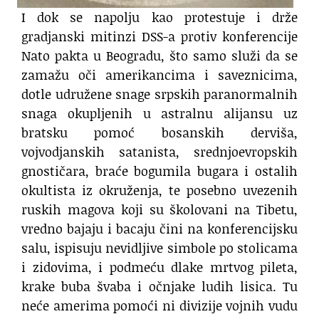
I dok se napolju kao protestuje i drže
gradjanski mitinzi DSS-a protiv konferencije
Nato pakta u Beogradu, što samo služi da se
zamažu oči amerikancima i saveznicima,
dotle udružene snage srpskih paranormalnih
snaga okupljenih u astralnu alijansu uz
bratsku pomoć bosanskih derviša,
vojvodjanskih satanista, srednjoevropskih
gnostičara, braće bogumila bugara i ostalih
okultista iz okruženja, te posebno uvezenih
ruskih magova koji su školovani na Tibetu,
vredno bajaju i bacaju čini na konferencijsku
salu, ispisuju nevidljive simbole po stolicama
i zidovima, i podmeću dlake mrtvog pileta,
krake buba švaba i očnjake ludih lisica. Tu
neće amerima pomoći ni divizije vojnih vudu