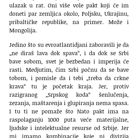
ulazak u rat. Oni više vole pakt koji će im
doneti par zemljica okolo, Poljsku, Ukrajinu,
pribaltičke republike, na primer. Može i
Mongolija.
Jedino što su evroatlantidjani zaboravili je da
„ne diraš lava dok spava“, i da dok se Srbi
bave sobom, svet je bezbedan i imperija će
rasti. Medjutim, čim Srbi počnu da se bave
tobom, i pomisle da i tebi „treba da crkne
krava“ tu je početak kraja. Jer, protiv
razigranog „Srpskog koda“ šenlučenja,
zezanja, maštarenja i glupiranja nema spasa.
I tu ti ne pomaže što Nato pakt ima na
raspolaganju 1000 puta veće materijalne,
ljudske i intelektualne resurse od Srbije. Jer
mi imamo kombinacije koje ni divizija