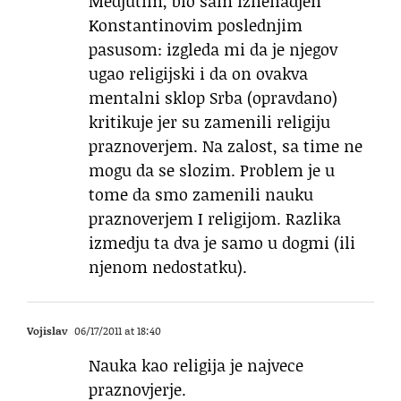
Medjutim, bio sam iznenadjen
Konstantinovim poslednjim
pasusom: izgleda mi da je njegov
ugao religijski i da on ovakva
mentalni sklop Srba (opravdano)
kritikuje jer su zamenili religiju
praznoverjem. Na zalost, sa time ne
mogu da se slozim. Problem je u
tome da smo zamenili nauku
praznoverjem I religijom. Razlika
izmedju ta dva je samo u dogmi (ili
njenom nedostatku).
Vojislav
06/17/2011 at 18:40
Nauka kao religija je najvece
praznovjerje.