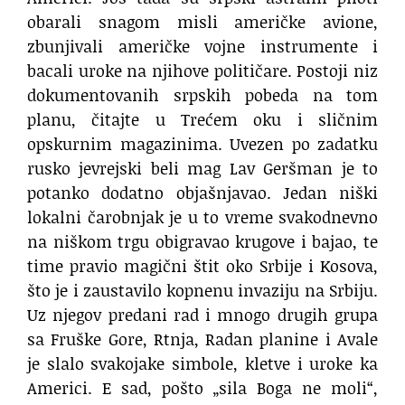
obarali snagom misli američke avione,
zbunjivali američke vojne instrumente i
bacali uroke na njihove političare. Postoji niz
dokumentovanih srpskih pobeda na tom
planu, čitajte u Trećem oku i sličnim
opskurnim magazinima. Uvezen po zadatku
rusko jevrejski beli mag Lav Geršman je to
potanko dodatno objašnjavao. Jedan niški
lokalni čarobnjak je u to vreme svakodnevno
na niškom trgu obigravao krugove i bajao, te
time pravio magični štit oko Srbije i Kosova,
što je i zaustavilo kopnenu invaziju na Srbiju.
Uz njegov predani rad i mnogo drugih grupa
sa Fruške Gore, Rtnja, Radan planine i Avale
je slalo svakojake simbole, kletve i uroke ka
Americi. E sad, pošto „sila Boga ne moli“,