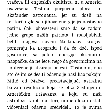
vračeva ili engleskih okultista, ni u Americi
usavršena Teslina purpurna ploča, ni
skafander astronauta, jer su došli na
teritoriju gde se njihove energije jednostavno
potiru. Čak, obavešteni smo da se radom
jedne grupe naših patriota i rodoljubivih
belih magova, čuveni Najdanaovi krugovi
pomeraju ka Beogradu i da će doći ispod
govornice, sa polom energije okrenutim
naopačke, da ne leče, nego da govornicima na
konferenciji stvaraju bolesti. Uostalom, ono
što će im se desiti odavno je naslikao pokojni
Milić od Mačve, predstavljajući astralnu
balvan revoluciju koja se bliži Sjedinjenim
Američkim Državama a koju su naši
astrolozi, tarot majstori, numerolozi i ostali
vidovnjaci odavno predvideli. To je svima