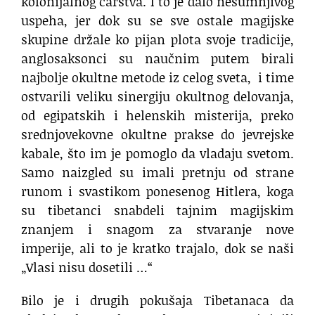
kolonijalnog carstva. I to je dalo nesumnjivog
uspeha, jer dok su se sve ostale magijske
skupine držale ko pijan plota svoje tradicije,
anglosaksonci su naučnim putem birali
najbolje okultne metode iz celog sveta, i time
ostvarili veliku sinergiju okultnog delovanja,
od egipatskih i helenskih misterija, preko
srednjovekovne okultne prakse do jevrejske
kabale, što im je pomoglo da vladaju svetom.
Samo naizgled su imali pretnju od strane
runom i svastikom ponesenog Hitlera, koga
su tibetanci snabdeli tajnim magijskim
znanjem i snagom za stvaranje nove
imperije, ali to je kratko trajalo, dok se naši
„Vlasi nisu dosetili …“
Bilo je i drugih pokušaja Tibetanaca da