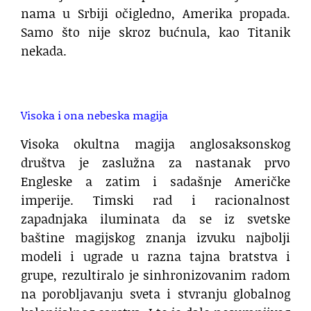
nama u Srbiji očigledno, Amerika propada.
Samo što nije skroz bućnula, kao Titanik
nekada.
.
Visoka i ona nebeska magija
Visoka okultna magija anglosaksonskog
društva je zaslužna za nastanak prvo
Engleske a zatim i sadašnje Američke
imperije. Timski rad i racionalnost
zapadnjaka iluminata da se iz svetske
baštine magijskog znanja izvuku najbolji
modeli i ugrade u razna tajna bratstva i
grupe, rezultiralo je sinhronizovanim radom
na porobljavanju sveta i stvranju globalnog