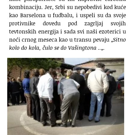
kombinaciju. Jer, Srbi su nepobedivi kod kuće
kao Barselona u fudbalu, i uspeli su da svoje
protivnike dovedu pod zagrljaj svojih
tevtonskih energija i sada svi naši ezoterici u
noći crnog meseca kao u transu pevaju „
Sitno
kolo do kola, čulo se do Vašingtona ..
„.