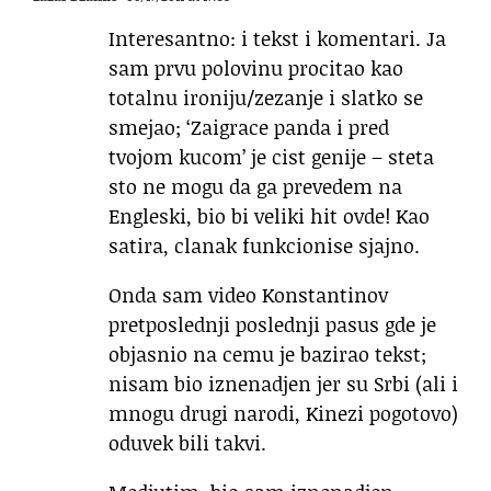
Interesantno: i tekst i komentari. Ja
sam prvu polovinu procitao kao
totalnu ironiju/zezanje i slatko se
smejao; ‘Zaigrace panda i pred
tvojom kucom’ je cist genije – steta
sto ne mogu da ga prevedem na
Engleski, bio bi veliki hit ovde! Kao
satira, clanak funkcionise sjajno.
Onda sam video Konstantinov
pretposlednji poslednji pasus gde je
objasnio na cemu je bazirao tekst;
nisam bio iznenadjen jer su Srbi (ali i
mnogu drugi narodi, Kinezi pogotovo)
oduvek bili takvi.