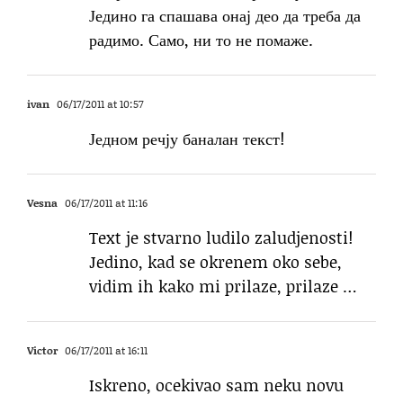
Једино га спашава онај део да треба да
радимо. Само, ни то не помаже.
ivan
06/17/2011 at 10:57
Једном речју баналан текст!
Vesna
06/17/2011 at 11:16
Text je stvarno ludilo zaludjenosti!
Jedino, kad se okrenem oko sebe,
vidim ih kako mi prilaze, prilaze …
Victor
06/17/2011 at 16:11
Iskreno, ocekivao sam neku novu