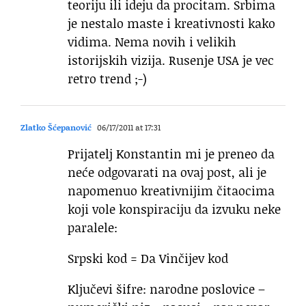
teoriju ili ideju da procitam. Srbima
je nestalo maste i kreativnosti kako
vidima. Nema novih i velikih
istorijskih vizija. Rusenje USA je vec
retro trend ;-)
Zlatko Šćepanović
06/17/2011 at 17:31
Prijatelj Konstantin mi je preneo da
neće odgovarati na ovaj post, ali je
napomenuo kreativnijim čitaocima
koji vole konspiraciju da izvuku neke
paralele:
Srpski kod = Da Vinčijev kod
Ključevi šifre: narodne poslovice –