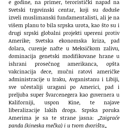
e godine, na primer, teroristički napad na
Svetski trgovinski centar, koji su doduše
izveli muslimanski fundamentalisti, ali je na
višem planu to bila srpska urota, kao što su i
drugi srpski globalni projekti upereni protiv
Amerike; Svetska ekonomska kriza, pad
dolara, curenje nafte u Meksičkom zalivu,
dominacija genetski modifikovane hrane u
ishrani prosečnog amerikanca, opšta
vakcinacija dece, mučni ratovi američke
administracije u Iraku, Avganistanu i Libiji,
sve učestaliji uragani po Americi, pad i
preljuba super Švarcenegera kao guvernera u
Kaliforniji, uspon Kine, te najave
liberalizacije lakih droga. Srpska poruka
Amerima je sa te strane jasna: „
Zaigraće
panda (kineska mečka) i u tvom dvorištu
„