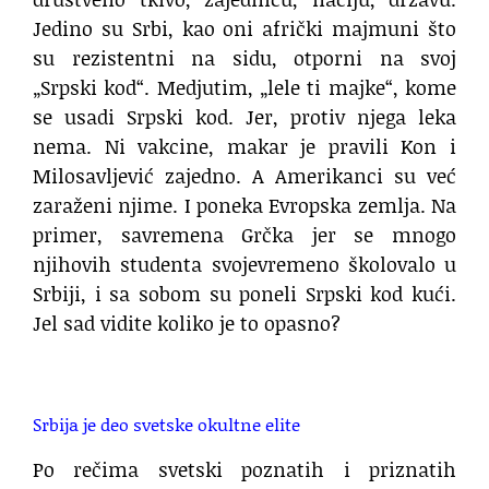
Jedino su Srbi, kao oni afrički majmuni što
su rezistentni na sidu, otporni na svoj
„Srpski kod“. Medjutim, „lele ti majke“, kome
se usadi Srpski kod. Jer, protiv njega leka
nema. Ni vakcine, makar je pravili Kon i
Milosavljević zajedno. A Amerikanci su već
zaraženi njime. I poneka Evropska zemlja. Na
primer, savremena Grčka jer se mnogo
njihovih studenta svojevremeno školovalo u
Srbiji, i sa sobom su poneli Srpski kod kući.
Jel sad vidite koliko je to opasno?
.
Srbija je deo svetske okultne elite
Po rečima svetski poznatih i priznatih