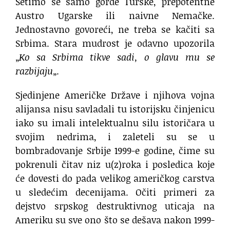
Setimo se samo gorde Turske, prepotentne
Austro Ugarske ili naivne Nemačke.
Jednostavno govoreći, ne treba se kačiti sa
Srbima. Stara mudrost je odavno upozorila
„
Ko sa Srbima tikve sadi, o glavu mu se
razbijaju
„.
Sjedinjene Američke Države i njihova vojna
alijansa nisu savladali tu istorijsku činjenicu
iako su imali intelektualnu silu istoričara u
svojim nedrima, i zaleteli su se u
bombradovanje Srbije 1999-e godine, čime su
pokrenuli čitav niz u(z)roka i posledica koje
će dovesti do pada velikog američkog carstva
u sledećim decenijama. Očiti primeri za
dejstvo srpskog destruktivnog uticaja na
Ameriku su sve ono što se dešava nakon 1999-