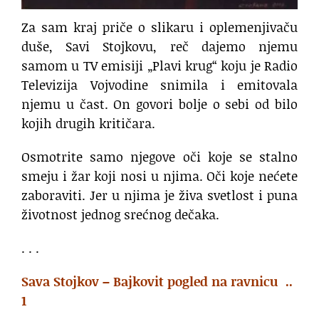
Za sam kraj priče o slikaru i oplemenjivaču
duše, Savi Stojkovu, reč dajemo njemu
samom u TV emisiji „Plavi krug“ koju je Radio
Televizija Vojvodine snimila i emitovala
njemu u čast. On govori bolje o sebi od bilo
kojih drugih kritičara.
Osmotrite samo njegove oči koje se stalno
smeju i žar koji nosi u njima. Oči koje nećete
zaboraviti. Jer u njima je živa svetlost i puna
životnost jednog srećnog dečaka.
. . .
Sava Stojkov – Bajkovit pogled na ravnicu ..
1