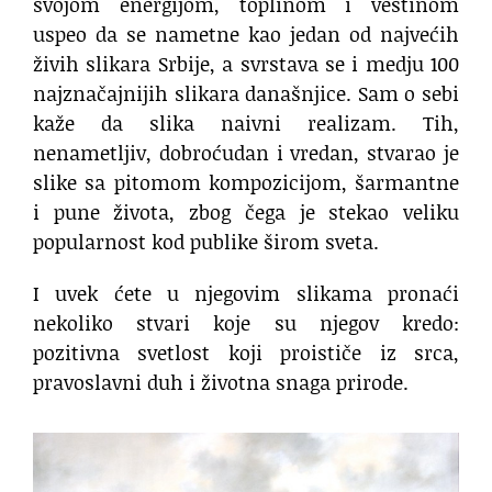
svojom energijom, toplinom i veštinom
uspeo da se nametne kao jedan od najvećih
živih slikara Srbije, a svrstava se i medju 100
najznačajnijih slikara današnjice. Sam o sebi
kaže da slika naivni realizam. Tih,
nenametljiv, dobroćudan i vredan, stvarao je
slike sa pitomom kompozicijom, šarmantne
i pune života, zbog čega je stekao veliku
popularnost kod publike širom sveta.
I uvek ćete u njegovim slikama pronaći
nekoliko stvari koje su njegov kredo:
pozitivna svetlost koji proističe iz srca,
pravoslavni duh i životna snaga prirode.