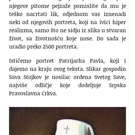
njegove pitome pejzaže pomislite da mu je
teško nacrtati lik, odjednom vas iznenadi
neki od njegovih portreta, koji na ivici hiper
realizma, samo što ne sidju iz slika u stvaran
život, sa životnošću koje nose. Do sada je
uradio preko 2500 portreta.
Ističemo portret Patrijarha Pavla, koji i
dajemo na kraju ovog teksta. Slikar gospodin
Sava Stojkov je nosilac ordena Svetog Save,
najviše odličje koje dodeljuje Srpska
Pravoslavna Crkva.