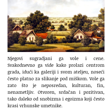
Njegovi sugradjani ga vole i cene.
Svakodnevno ga vide kako prolazi centrom
grada, idući ka galeriji i svom ateljeu, noseći
često platno za slikanje pod miškom. Vole ga
zato što je neposredan, kulturan, fin,
nenametljiv. Otvoren, srdačan i pozitivan,
tako daleko od snobizma i egoizma koji često
krasi vrhunske umetnike.