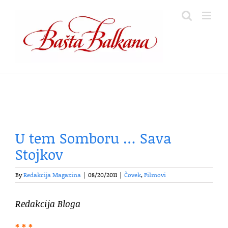
Skip
to
content
U tem Somboru … Sava
Stojkov
By
Redakcija Magazina
|
08/20/2011
|
Čovek
,
Filmovi
Redakcija Bloga
* * *