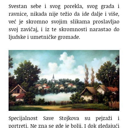
Svestan sebe i svog porekla, svog grada i
ravnice, nikada nije težio da ide dalje i više,
već je skromno svojim slikama proslavljao
svoj zavičaj, i iz te skromnosti narastao do
ljudske i umetničke gromade.
Specijalnost Save Stojkova su pejzaži i
portreti. Ne zna se gde je bolji. I dok gledajući