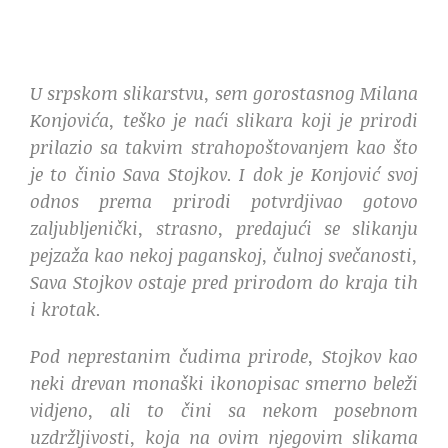
U srpskom slikarstvu, sem gorostasnog Milana
Konjovića, teško je naći slikara koji je prirodi
prilazio sa takvim strahopoštovanjem kao što
je to činio Sava Stojkov. I dok je Konjović svoj
odnos prema prirodi potvrdjivao gotovo
zaljubljenički, strasno, predajući se slikanju
pejzaža kao nekoj paganskoj, čulnoj svečanosti,
Sava Stojkov ostaje pred prirodom do kraja tih
i krotak.
Pod neprestanim čudima prirode, Stojkov kao
neki drevan monaški ikonopisac smerno beleži
vidjeno, ali to čini sa nekom posebnom
uzdržljivosti, koja na ovim njegovim slikama