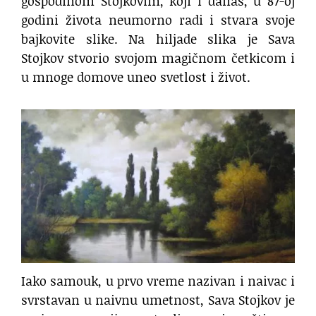
gospodinom Stojkovim, koji i danas, u 87-oj
godini života neumorno radi i stvara svoje
bajkovite slike. Na hiljade slika je Sava
Stojkov stvorio svojom magičnom četkicom i
u mnoge domove uneo svetlost i život.
Iako samouk, u prvo vreme nazivan i naivac i
svrstavan u naivnu umetnost, Sava Stojkov je