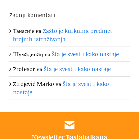
Zadnji komentari
Танасије
на
Zašto je kurkuma predmet
brojnih istraživanja
Шумaдинaц
на
Šta je svest i kako nastaje
Profesor
на
Šta je svest i kako nastaje
Zirojević Marko
на
Šta je svest i kako
nastaje
Newsletter Bastabalkana