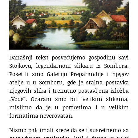
Današnji tekst posvećujemo gospodinu Savi
Stojkovu, legendarnom slikaru iz Sombora.
Posetili smo Galeriju Preparandije i njegov
atelje u u Somboru, gde je stalna postavka
njegovih slika i trenutno postavljena izložba
„Vode“. Očarani smo bili velikim slikama,
mislimo da je u portretima i u velikim
formatima neverovatan.
Nismo pak imali sreće da se i susretnemo sa