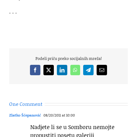
. . .
Podeli priču preko socijalnih mreža!
Facebook
X
LinkedIn
WhatsApp
Telegram
Email
One Comment
Zlatko Šćepanović
08/20/2011 at 10:00
Nadjete li se u Somboru nemojte
propustiti posetu galeriji