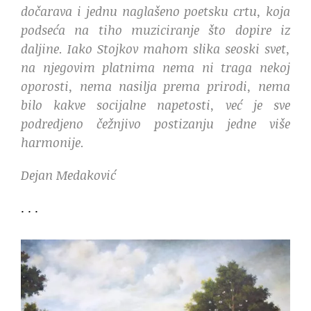
dočarava i jednu naglašeno poetsku crtu, koja
podseća na tiho muziciranje što dopire iz
daljine. Iako Stojkov mahom slika seoski svet,
na njegovim platnima nema ni traga nekoj
oporosti, nema nasilja prema prirodi, nema
bilo kakve socijalne napetosti, već je sve
podredjeno čežnjivo postizanju jedne više
harmonije.
Dejan Medaković
. . .