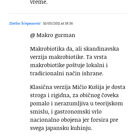
vreme.
Zlatko Šćepanović
10/05/2011 at 19:36
@ Makro gurman
Makrobiotika da, ali skandinavska
verzija makrobiotike. Ta vrsta
makrobiotike poštuje lokalni i
tradicionalni način ishrane.
Klasična verzija Mičio Kušija je dosta
stroga i rigidna, za običnog čoveka
pomalo i nerazumljiva u teorijskom
smislu, i gastronomski vrlo
nacionalno obojena jer forsira pre
svega japansku kuhinju.