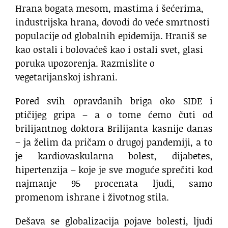
Hrana bogata mesom, mastima i šećerima,
industrijska hrana, dovodi do veće smrtnosti
populacije od globalnih epidemija. Hraniš se
kao ostali i bolovaćeš kao i ostali svet, glasi
poruka upozorenja. Razmislite o
vegetarijanskoj ishrani.
Pored svih opravdanih briga oko SIDE i
ptičijeg gripa – a o tome ćemo čuti od
brilijantnog doktora Brilijanta kasnije danas
– ja želim da pričam o drugoj pandemiji, a to
je kardiovaskularna bolest, dijabetes,
hipertenzija – koje je sve moguće sprečiti kod
najmanje 95 procenata ljudi, samo
promenom ishrane i životnog stila.
Dešava se globalizacija pojave bolesti, ljudi