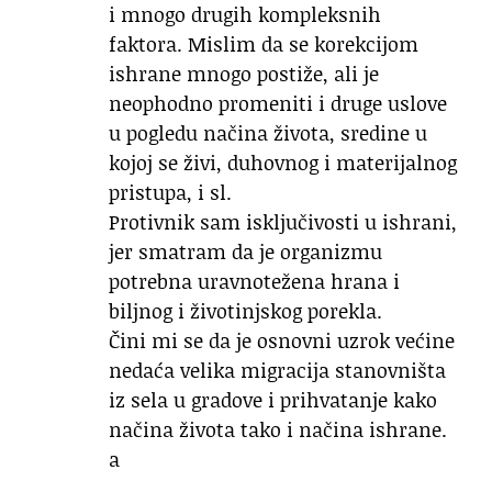
i mnogo drugih kompleksnih
faktora. Mislim da se korekcijom
ishrane mnogo postiže, ali je
neophodno promeniti i druge uslove
u pogledu načina života, sredine u
kojoj se živi, duhovnog i materijalnog
pristupa, i sl.
Protivnik sam isključivosti u ishrani,
jer smatram da je organizmu
potrebna uravnotežena hrana i
biljnog i životinjskog porekla.
Čini mi se da je osnovni uzrok većine
nedaća velika migracija stanovništa
iz sela u gradove i prihvatanje kako
načina života tako i načina ishrane.
a