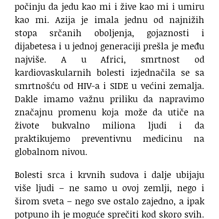
počinju da jedu kao mi i žive kao mi i umiru
kao mi. Azija je imala jednu od najnižih
stopa srčanih oboljenja, gojaznosti i
dijabetesa i u jednoj generaciji prešla je među
najviše. A u Africi, smrtnost od
kardiovaskularnih bolesti izjednačila se sa
smrtnošću od HIV-a i SIDE u većini zemalja.
Dakle imamo važnu priliku da napravimo
značajnu promenu koja može da utiče na
živote bukvalno miliona ljudi i da
praktikujemo preventivnu medicinu na
globalnom nivou.
Bolesti srca i krvnih sudova i dalje ubijaju
više ljudi – ne samo u ovoj zemlji, nego i
širom sveta – nego sve ostalo zajedno, a ipak
potpuno ih je moguće sprečiti kod skoro svih.