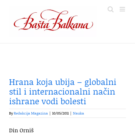
Skip
to
content
Hrana koja ubija – globalni
stil i internacionalni način
ishrane vodi bolesti
By
Redakcija Magazina
|
10/05/2011
|
Nauka
Din Orniš