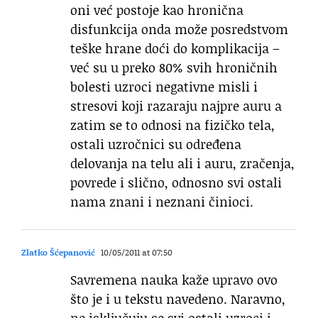
oni već postoje kao hronična
disfunkcija onda može posredstvom
teške hrane doći do komplikacija –
već su u preko 80% svih hroničnih
bolesti uzroci negativne misli i
stresovi koji razaraju najpre auru a
zatim se to odnosi na fizičko tela,
ostali uzročnici su određena
delovanja na telu ali i auru, zračenja,
povrede i slično, odnosno svi ostali
nama znani i neznani činioci.
Zlatko Šćepanović
10/05/2011 at 07:50
Savremena nauka kaže upravo ovo
što je i u tekstu navedeno. Naravno,