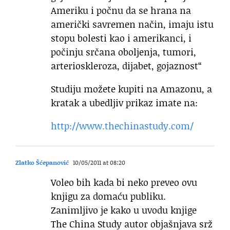
Ameriku i počnu da se hrana na
američki savremen način, imaju istu
stopu bolesti kao i amerikanci, i
počinju srčana oboljenja, tumori,
arterioskleroza, dijabet, gojaznost“
Studiju možete kupiti na Amazonu, a
kratak a ubedljiv prikaz imate na:
http://www.thechinastudy.com/
Zlatko Šćepanović
10/05/2011 at 08:20
Voleo bih kada bi neko preveo ovu
knjigu za domaću publiku.
Zanimljivo je kako u uvodu knjige
The China Study autor objašnjava srž