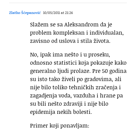
Zlatko Šćepanović
10/05/2011 at 21:26
Slažem se sa Aleksandrom da je
problem kompleksan i individualan,
zavisno od uslova i stila života.
No, ipak ima nešto i u proseku,
odnosno statistici koja pokazuje kako
generalno ljudi prolaze. Pre 50 godina
su isto tako živeli po gradovima, ali
nije bilo toliko tehničkih zračenja i
zagadjenja voda, vazduha i hrane pa
su bili nešto zdraviji i nije bilo
epidemija nekih bolesti.
Primer koji ponavljam: