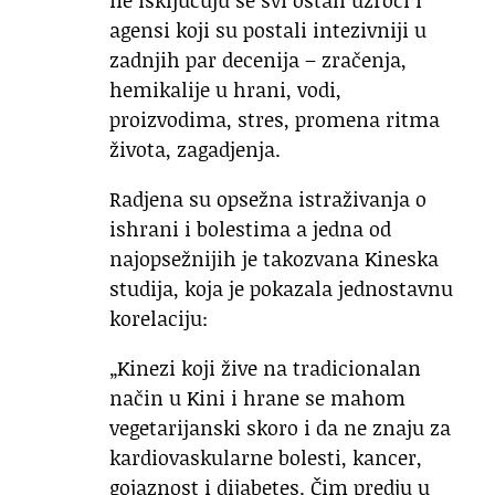
ne isključuju se svi ostali uzroci i
agensi koji su postali intezivniji u
zadnjih par decenija – zračenja,
hemikalije u hrani, vodi,
proizvodima, stres, promena ritma
života, zagadjenja.
Radjena su opsežna istraživanja o
ishrani i bolestima a jedna od
najopsežnijih je takozvana Kineska
studija, koja je pokazala jednostavnu
korelaciju:
„Kinezi koji žive na tradicionalan
način u Kini i hrane se mahom
vegetarijanski skoro i da ne znaju za
kardiovaskularne bolesti, kancer,
gojaznost i dijabetes. Čim predju u