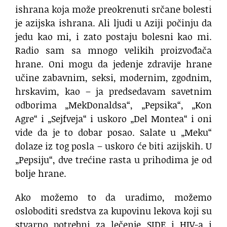
ishrana koja može preokrenuti srčane bolesti
je azijska ishrana. Ali ljudi u Aziji počinju da
jedu kao mi, i zato postaju bolesni kao mi.
Radio sam sa mnogo velikih proizvođača
hrane. Oni mogu da jedenje zdravije hrane
učine zabavnim, seksi, modernim, zgodnim,
hrskavim, kao – ja predsedavam savetnim
odborima „MekDonaldsa“, „Pepsika“, „Kon
Agre“ i „Sejfveja“ i uskoro „Del Montea“ i oni
vide da je to dobar posao. Salate u „Meku“
dolaze iz tog posla – uskoro će biti azijskih. U
„Pepsiju“, dve trećine rasta u prihodima je od
bolje hrane.
Ako možemo to da uradimo, možemo
osloboditi sredstva za kupovinu lekova koji su
stvarno potrebni za lečenje SIDE i HIV-a i