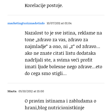
Korelacije postoje.
marketingturizmadotinfo
10/07/2011 at 01:04
Nazalost to je sve istina, reklame na
tone „zdravo za vas, zdravo za
najmladje“ a ono, ni „z“ od zdravo…
ako ne znate citati listu dodataka
nadrljali ste, a svima veći profit
imati ljude bolesne nego zdrave…eto
do cega smo stigli…
Marta
05/10/2012 at 15:00
O pravim istinama i zabludama o
hrani,blog nutricionistkinje