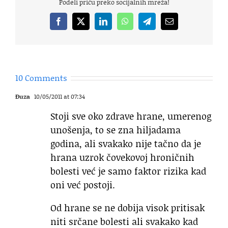
Podeli priču preko socijalnih mreža!
Facebook
X
LinkedIn
WhatsApp
Telegram
Email
10 Comments
Đuza
10/05/2011 at 07:34
Stoji sve oko zdrave hrane, umerenog
unošenja, to se zna hiljadama
godina, ali svakako nije tačno da je
hrana uzrok čovekovoj hroničnih
bolesti već je samo faktor rizika kad
oni već postoji.
Od hrane se ne dobija visok pritisak
niti srčane bolesti ali svakako kad