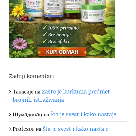
Zadnji komentari
Танасије
на
Zašto je kurkuma predmet
brojnih istraživanja
Шумaдинaц
на
Šta je svest i kako nastaje
Profesor
на
Šta je svest i kako nastaje