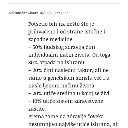
Aleksandar Zlatar
10/05/2011 at 19:57
Potsetio bih na nešto što je
prihvaćeno i od strane istočne i
zapadne medicine:
– 50% ljudskog zdravlja čini
individualni način života. Od toga
80% otpada na ishranu
– 20% čini nasledni faktor, ali ne
samo u genetskom smislu već i u
nasledjenom načinu života
– 20% utiče sredina u kojoj se živi
– 10% utiče sistem zdravstvene
zaštite.
Prema tome na zdravlje čoveka
nesumnjivo najviše utiče ishrana, ali