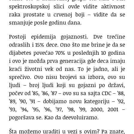
spektroskopskoj slici ovde vidite aktivnost
raka prostate u crvenoj boji – vidite da se
smanjuje posle godinu dana.
Postoji epidemija gojaznosti. Dve trećine
odraslih i 15% dece. Ono što me brine je da se
dijabetes povećao 70% u poslednjih 10 godina
i ovo je možda prva generacija gde deca imaju
kraći životni vek od nas. To je jadno, ali je
sprečivo. Ovo nisu brojevi sa izbora, ovo su
ljudi – broj ljudi koji su gojazni po državi,
počev od ’85, ’86, ’87 – ovo su sa sajta CDC – ’88,
’89, ’90, ’91 – dobijamo novu kategoriju – ’92,
’93, ’94, ’95, ’96, ’97, ’98, ’99, 2000, 2001 –
pogoršava se. Kao da deevoluiramo.
Šta možemo uraditi u vezi s ovim? Pa znate,