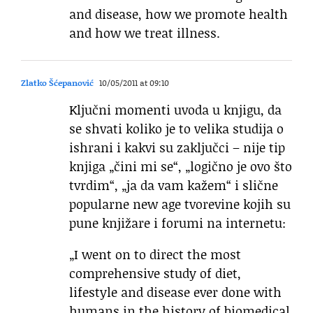
and disease, how we promote health
and how we treat illness.
Zlatko Šćepanović
10/05/2011 at 09:10
Ključni momenti uvoda u knjigu, da
se shvati koliko je to velika studija o
ishrani i kakvi su zaključci – nije tip
knjiga „čini mi se“, „logično je ovo što
tvrdim“, „ja da vam kažem“ i slične
popularne new age tvorevine kojih su
pune knjižare i forumi na internetu:
„I went on to direct the most
comprehensive study of diet,
lifestyle and disease ever done with
humans in the history of biomedical