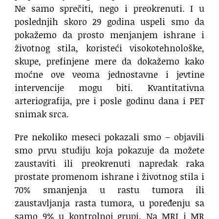
Ne samo sprečiti, nego i preokrenuti. I u
poslednjih skoro 29 godina uspeli smo da
pokažemo da prosto menjanjem ishrane i
životnog stila, koristeći visokotehnološke,
skupe, prefinjene mere da dokažemo kako
moćne ove veoma jednostavne i jevtine
intervencije mogu biti. Kvantitativna
arteriografija, pre i posle godinu dana i PET
snimak srca.
Pre nekoliko meseci pokazali smo – objavili
smo prvu studiju koja pokazuje da možete
zaustaviti ili preokrenuti napredak raka
prostate promenom ishrane i životnog stila i
70% smanjenja u rastu tumora ili
zaustavljanja rasta tumora, u poređenju sa
samo 9% u kontrolnoj grupi. Na MRI i MR