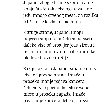
Japanci zbog ishrane skoro i da ne
znaju šta je rak debelog creva – ne
jedu mnogo crvenog mesa. Za razliku
od Srbije gde vlada epidemija.
S druge strane, Japanci imaju
najveću stopu raka želuca na svetu,
daleko više od Srba, jer jedu sirovu i
fermentisanu hranu – ribe, morske
plodove i razne turšije.
Zaključak, ako Japanci smanje unos
kisele i presne hrane, imaće u
proseku manje pojava kancera
želuca. Ako počnu da jedu crveno
meso u proseku Zapada, imaće
povećanje kancera debelog creva.