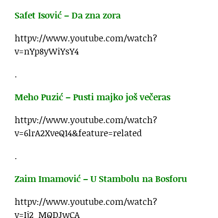
Safet Isović – Da zna zora
httpv://www.youtube.com/watch?
v=nYp8yWiYsY4
.
Meho Puzić – Pusti majko još večeras
httpv://www.youtube.com/watch?
v=6lrA2XveQ14&feature=related
.
Zaim Imamović – U Stambolu na Bosforu
httpv://www.youtube.com/watch?
v=Ij2_MQDJwCA