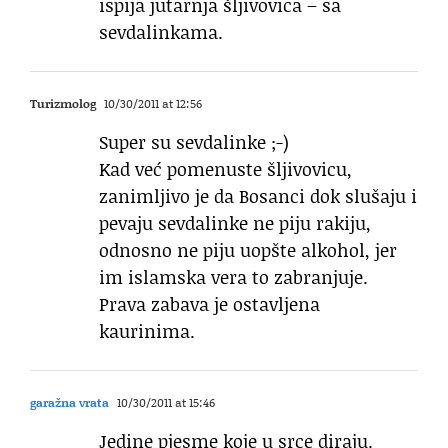
ispija jutarnja šljivovica – sa
sevdalinkama.
Turizmolog
10/30/2011 at 12:56
Super su sevdalinke ;-)
Kad već pomenuste šljivovicu,
zanimljivo je da Bosanci dok slušaju i
pevaju sevdalinke ne piju rakiju,
odnosno ne piju uopšte alkohol, jer
im islamska vera to zabranjuje.
Prava zabava je ostavljena
kaurinima.
garažna vrata
10/30/2011 at 15:46
Jedine pjesme koje u srce diraju.