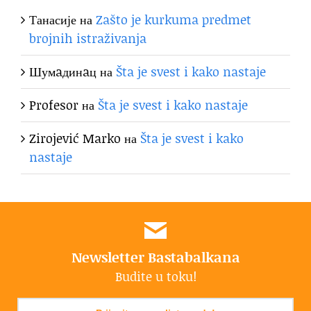
Танасије
на
Zašto je kurkuma predmet
brojnih istraživanja
Шумaдинaц
на
Šta je svest i kako nastaje
Profesor
на
Šta je svest i kako nastaje
Zirojević Marko
на
Šta je svest i kako
nastaje
Newsletter Bastabalkana
Budite u toku!