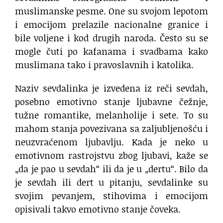
muslimanske pesme. One su svojom lepotom
i emocijom prelazile nacionalne granice i
bile voljene i kod drugih naroda. Često su se
mogle čuti po kafanama i svadbama kako
muslimana tako i pravoslavnih i katolika.
Naziv sevdalinka je izvedena iz reči sevdah,
posebno emotivno stanje ljubavne čežnje,
tužne romantike, melanholije i sete. To su
mahom stanja povezivana sa zaljubljenošću i
neuzvraćenom ljubavlju. Kada je neko u
emotivnom rastrojstvu zbog ljubavi, kaže se
„da je pao u sevdah“ ili da je u „dertu“. Bilo da
je sevdah ili dert u pitanju, sevdalinke su
svojim pevanjem, stihovima i emocijom
opisivali takvo emotivno stanje čoveka.