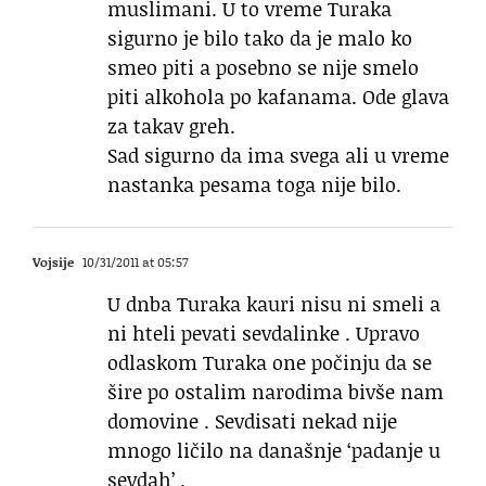
muslimani. U to vreme Turaka
sigurno je bilo tako da je malo ko
smeo piti a posebno se nije smelo
piti alkohola po kafanama. Ode glava
za takav greh.
Sad sigurno da ima svega ali u vreme
nastanka pesama toga nije bilo.
Vojsije
10/31/2011 at 05:57
U dnba Turaka kauri nisu ni smeli a
ni hteli pevati sevdalinke . Upravo
odlaskom Turaka one počinju da se
šire po ostalim narodima bivše nam
domovine . Sevdisati nekad nije
mnogo ličilo na današnje ‘padanje u
sevdah’ .