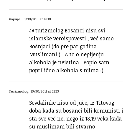
Vojsije
10/30/2011 at 19:10
@ turizmolog Bosanci nisu svi
islamske veroispovesti , već samo
Bošnjaci (do pre par godina
Muslimani ) . A to o nepijenju
alkohola je neistina . Popio sam
poprilično alkohola s njima :)
Turizmolog
10/30/2011 at 21:13
Sevdalinke nisu od juče, iz Titovog
doba kada su bosanci bili komunisti i
šta sve već ne, nego iz 18,19 veka kada
su muslimani bili stvarno