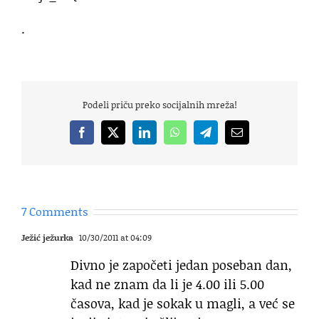
.
Podeli priču preko socijalnih mreža!
Facebook
X
LinkedIn
WhatsApp
Telegram
Email
7 Comments
Ježić ježurka
10/30/2011 at 04:09
Divno je započeti jedan poseban dan,
kad ne znam da li je 4.00 ili 5.00
časova, kad je sokak u magli, a već se