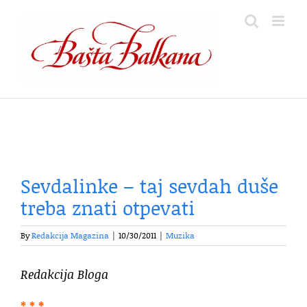
Skip
to
content
Sevdalinke – taj sevdah duše
treba znati otpevati
By
Redakcija Magazina
|
10/30/2011
|
Muzika
Redakcija Bloga
* * *