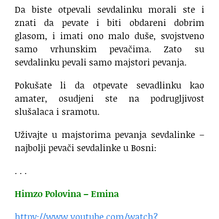
Da biste otpevali sevdalinku morali ste i
znati da pevate i biti obdareni dobrim
glasom, i imati ono malo duše, svojstveno
samo vrhunskim pevačima. Zato su
sevdalinku pevali samo majstori pevanja.
Pokušate li da otpevate sevadlinku kao
amater, osudjeni ste na podrugljivost
slušalaca i sramotu.
Uživajte u majstorima pevanja sevdalinke –
najbolji pevači sevdalinke u Bosni:
. . .
Himzo Polovina – Emina
httpv://www.youtube.com/watch?