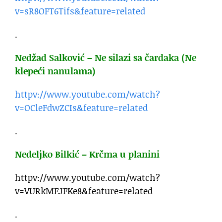
v=sR8OFT6Tifs&feature=related
.
Nedžad Salković – Ne silazi sa čardaka (Ne
klepeći nanulama)
httpv://www.youtube.com/watch?
v=OCleFdwZCIs&feature=related
.
Nedeljko Bilkić – Krčma u planini
httpv://www.youtube.com/watch?
v=VURkMEJFKe8&feature=related
.