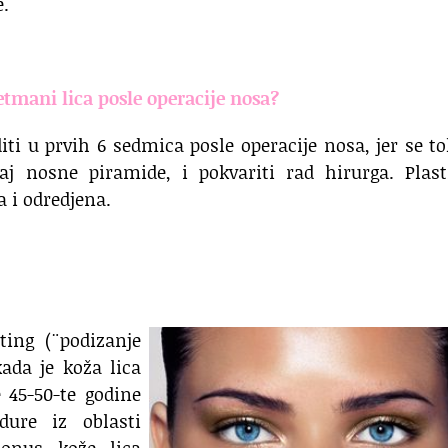
e.
etmani lica posle operacije nosa?
iti u prvih 6 sedmica posle operacije nosa, jer se 
j nosne piramide, i pokvariti rad hirurga. Plast
a i odredjena.
ting (¨podizanje
kada je koža lica
 45-50-te godine
dure iz oblasti