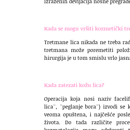
izraženih devijacija nosne pregrad
.
Kada se mogu vršiti kozmetički tr
Tretmane lica nikada ne treba rad
tretmana može poremetiti položa
hirurgija je u tom smislu vrlo jasn
.
Kada zatezati kožu lica?
Operacija koja nosi naziv facelif
lica¨, ¨peglanje bora¨) izvodi se 
veoma opuštena, i najčešće posle
života. Do tada različite proce