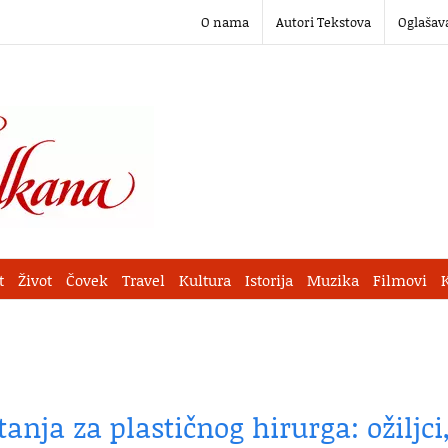
O nama
Autori Tekstova
Oglašav
t
Život
Čovek
Travel
Kultura
Istorija
Muzika
Filmovi
tanja za plastičnog hirurga: ožiljci