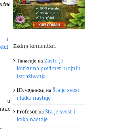
oučne
Zadnji komentari
Танасије
на
Zašto je
kurkuma predmet brojnih
istraživanja
Шумaдинaц
на
Šta je svest
i kako nastaje
 – u
mane
Profesor
на
Šta je svest i
kako nastaje