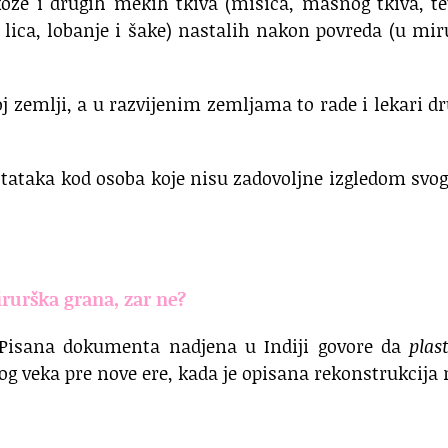
ože i drugih mekih tkiva (mišića, masnog tkiva, te
lu lica, lobanje i šake) nastalih nakon povreda (u mir
j zemlji, a u razvijenim zemljama to rade i lekari d
tataka kod osoba koje nisu zadovoljne izgledom svog
irurška grana, zar ne?
e. Pisana dokumenta nadjena u Indiji govore da
plas
og veka pre nove ere, kada je opisana rekonstrukcija