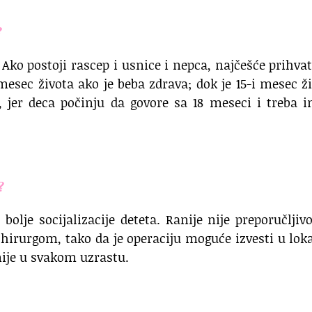
?
Ako postoji rascep i usnice i nepca, najčešće prihvat
mesec života ako je beba zdrava; dok je 15-i mesec ž
, jer deca počinju da govore sa 18 meseci i treba 
ši?
bolje socijalizacije deteta. Ranije nije preporučljivo
 hirurgom, tako da je operaciju moguće izvesti u lok
nije u svakom uzrastu.