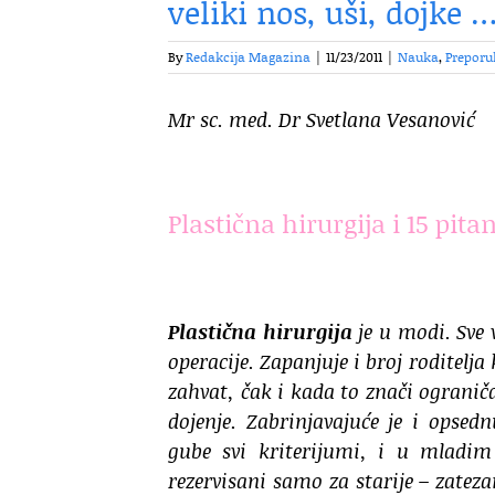
veliki nos, uši, dojke 
By
Redakcija Magazina
|
11/23/2011
|
Nauka
,
Preporu
Mr sc. med. Dr Svetlana Vesanović
Plastična hirurgija i 15 pita
Plastična hirurgija
je u modi. Sve 
operacije. Zapanjuje i broj roditelj
zahvat, čak i kada to znači ograničav
dojenje. Zabrinjavajuće je i opse
gube svi kriterijumi, i u mladim
rezervisani samo za starije – zateza