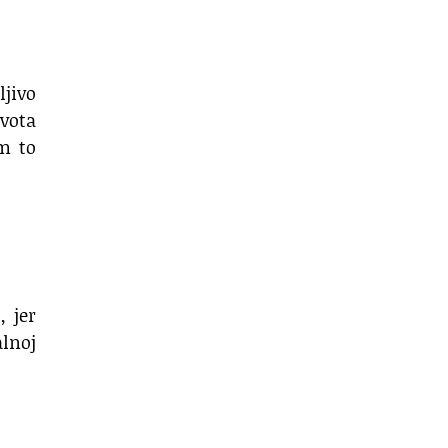
ljivo
ivota
im to
, jer
alnoj