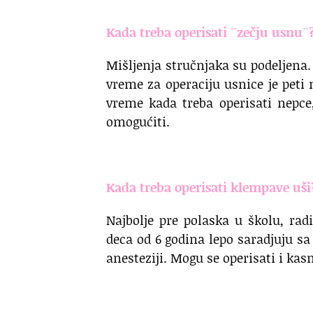
Kada treba operisati ¨zečju usnu¨
Mišljenja stručnjaka su podeljena. 
vreme za operaciju usnice je peti 
vreme kada treba operisati nepce
omogućiti.
.
Kada treba operisati klempave u
Najbolje pre polaska u školu, radi 
deca od 6 godina lepo saradjuju sa
anesteziji. Mogu se operisati i kas
.