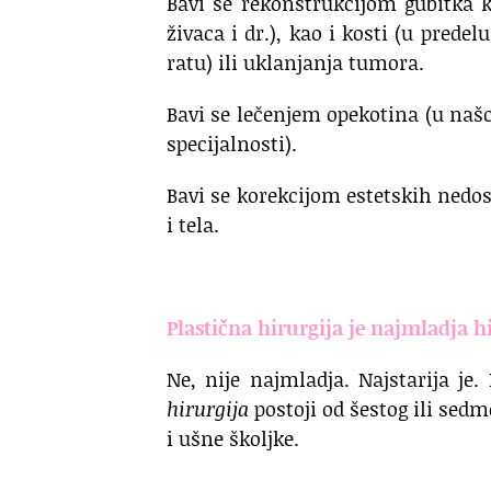
Bavi se rekonstrukcijom gubitka k
živaca i dr.), kao i kosti (u prede
ratu) ili uklanjanja tumora.
Bavi se lečenjem opekotina (u našo
specijalnosti).
Bavi se korekcijom estetskih nedos
i tela.
.
Plastična hirurgija je najmladja h
Ne, nije najmladja. Najstarija j
hirurgija
postoji od šestog ili sedm
i ušne školjke.
.