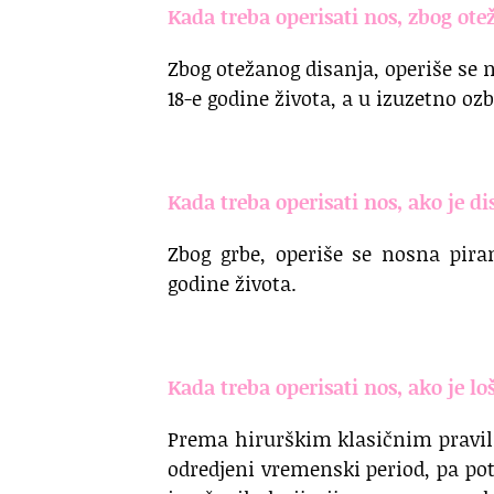
Kada treba operisati nos, zbog ote
Zbog otežanog disanja, operiše se 
18-e godine života, a u izuzetno oz
.
Kada treba operisati nos, ako je di
Zbog grbe, operiše se nosna piram
godine života.
.
Kada treba operisati nos, ako je loš
Prema hirurškim klasičnim pravili
odredjeni vremenski period, pa po