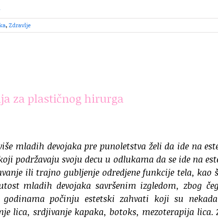
…
ka
,
Zdravlje
nja za plastičnog hirurga
više mladih devojaka pre punoletstva želi da ide na est
a koji podržavaju svoju decu u odlukama da se ide na est
anje ili trajno gubljenje odredjene funkcije tela, kao š
dnutost mladih devojaka savršenim izgledom, zbog če
 godinama počinju estetski zahvati koji su nekada
nje lica, srdjivanje kapaka, botoks, mezoterapija lica.