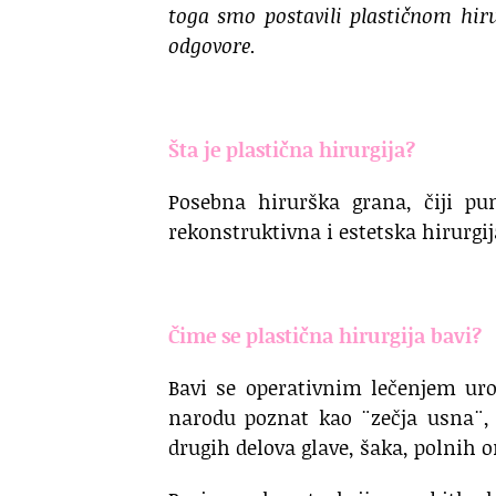
toga smo postavili plastičnom hiru
odgovore.
Šta je plastična hirurgija?
Posebna hirurška grana, čiji pun
rekonstruktivna i estetska hirurgij
.
Čime se plastična hirurgija bavi?
Bavi se operativnim lečenjem ur
narodu poznat kao ¨zečja usna¨,
drugih delova glave, šaka, polnih or