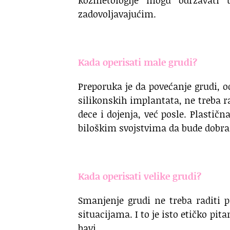
kozmetologije mogu održavati 
zadovoljavajućim.
.
Kada operisati male grudi?
Preporuka je da povećanje grudi, 
silikonskih implantata, ne treba ra
dece i dojenja, već posle. Plastič
biloškim svojstvima da bude dobra 
.
Kada operisati velike grudi?
Smanjenje grudi ne treba raditi p
situacijama. I to je isto etičko pit
bavi.