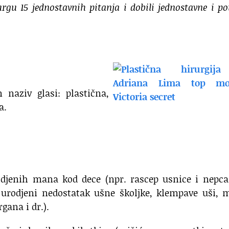
rgu 15 jednostavnih pitanja i dobili jednostavne i p
 naziv glasi: plastična,
a.
odjenih mana kod dece (npr. rascep usnice i nepca
 urodjeni nedostatak ušne školjke, klempave uši, 
gana i dr.).