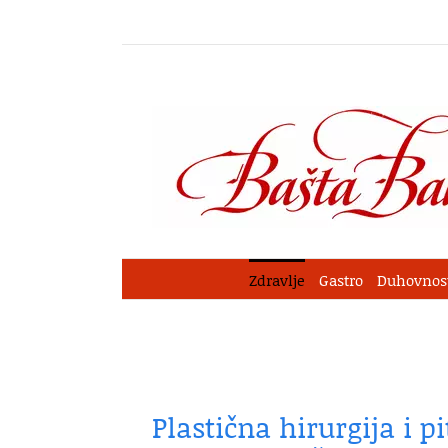
Skip
to
content
Zdravlje
Gastro
Duhovnos
Plastična hirurgija i pi