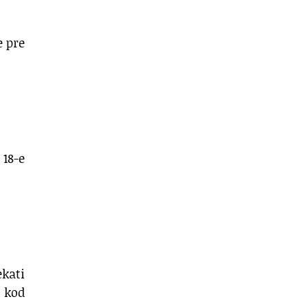
e pre
 18-e
ekati
o kod