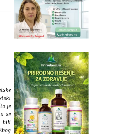
etske
etski
to je
ga se
 bili
 Zbog