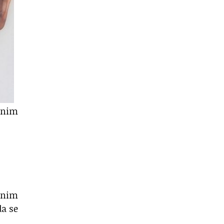
jenim
etnim
da se