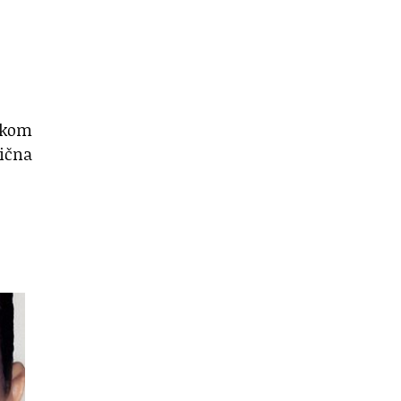
tokom
ična