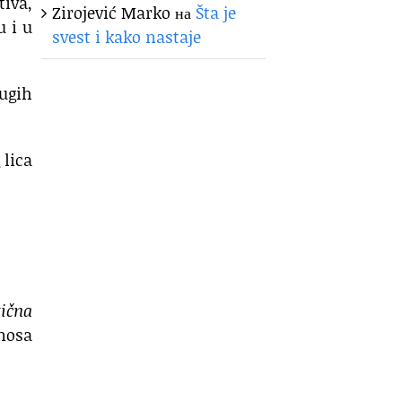
tiva,
Zirojević Marko
на
Šta je
u i u
svest i kako nastaje
rugih
 lica
tična
 nosa