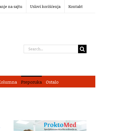
anje na sajtu
Uslovi korišćenja
Kontakt
Search
for:
Kolumna
Preporuka
Ostalo
,