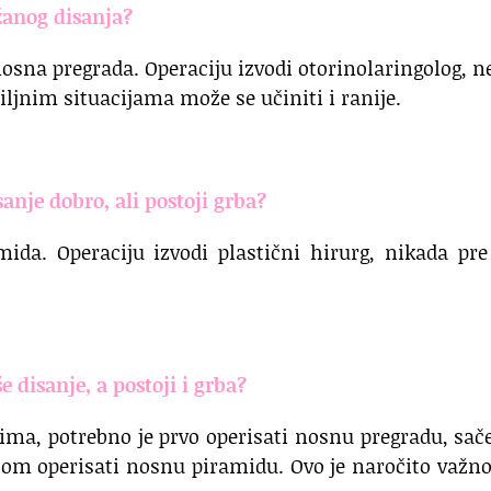
žanog disanja?
nosna pregrada. Operaciju izvodi otorinolaringolog, n
biljnim situacijama može se učiniti i ranije.
sanje dobro, ali postoji grba?
ida. Operaciju izvodi plastični hirurg, nikada pre
e disanje, a postoji i grba?
ma, potrebno je prvo operisati nosnu pregradu, sač
tom operisati nosnu piramidu. Ovo je naročito važn