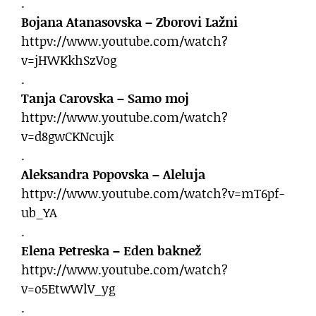
.
Bojana Atanasovska – Zborovi Lažni
httpv://www.youtube.com/watch?
v=jHWKkhSzVog
.
Tanja Carovska – Samo moj
httpv://www.youtube.com/watch?
v=d8gwCKNcujk
.
Aleksandra Popovska – Aleluja
httpv://www.youtube.com/watch?v=mT6pf-
ub_YA
.
Elena Petreska – Eden baknež
httpv://www.youtube.com/watch?
v=o5EtwWlV_yg
.