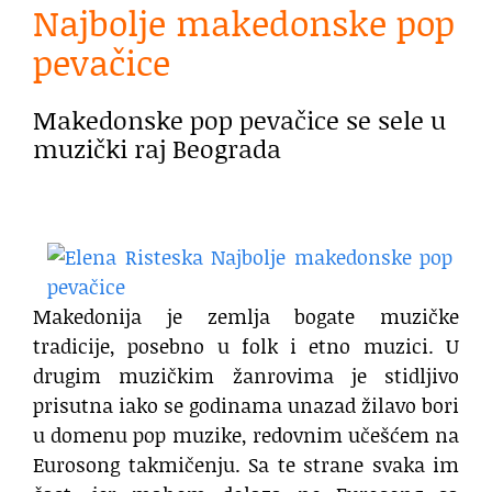
Najbolje makedonske pop
pevačice
Makedonske pop pevačice se sele u
muzički raj Beograda
Makedonija je zemlja bogate muzičke
tradicije, posebno u folk i etno muzici. U
drugim muzičkim žanrovima je stidljivo
prisutna iako se godinama unazad žilavo bori
u domenu pop muzike, redovnim učešćem na
Eurosong takmičenju. Sa te strane svaka im