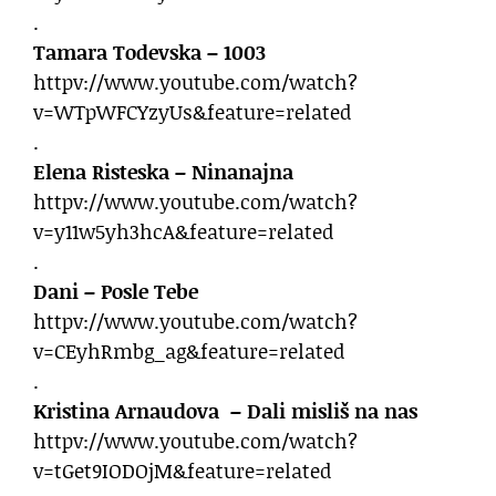
.
Tamara Todevska – 1003
httpv://www.youtube.com/watch?
v=WTpWFCYzyUs&feature=related
.
Elena Risteska – Ninanajna
httpv://www.youtube.com/watch?
v=y11w5yh3hcA&feature=related
.
Dani – Posle Tebe
httpv://www.youtube.com/watch?
v=CEyhRmbg_ag&feature=related
.
Kristina Arnaudova – Dali misliš na nas
httpv://www.youtube.com/watch?
v=tGet9IODOjM&feature=related