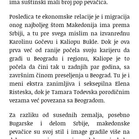
ima suštinski mali broj pop pevačica.
Posledica te ekonomske relacije je i migracija
onog najboljeg štom Makedonija ima prema
Srbiji, a tu pre svega mislim na izvanrednu
Karolinu Gočevu i Kaliopu Bukle. Dok je ova
prva već od ranije počela svoju karijeru da
gradi u Beogradu i regionu, Kaliope je to
počela da čini tak u zadnjih par godina, sa
završnim činom preseljenja u Beograd. Tu je i
meni ekstra zanimljiva i seksepilna Elena
Risteska, dok je Tamara Todevska porodičnim
vezama već povezana sa Beogradom.
Za razliku od susednih zemalja, posebno
Bugarske i delom Srbije, makedonske
pevačice su svoj stil i image gradile više na