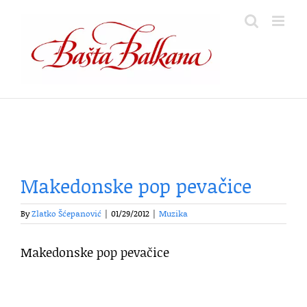
Skip
to
content
Makedonske pop pevačice
By
Zlatko Šćepanović
|
01/29/2012
|
Muzika
Makedonske pop pevačice