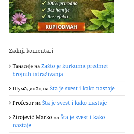
Zadnji komentari
Танасије
на
Zašto je kurkuma predmet
brojnih istraživanja
Шумaдинaц
на
Šta je svest i kako nastaje
Profesor
на
Šta je svest i kako nastaje
Zirojević Marko
на
Šta je svest i kako
nastaje