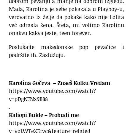
dobrom pevanju a manje na dobrom izgledu.
Mada, Karolina je sebe pokazala u Playboy-u,
verovatno iz želje da pokaže kako nije Lolita
već odrasla žena. Šteta, mi volimo Karolinu
onakvu kakva jeste, teen forever.
Poslušajte makedonske pop pevačice i
podržite ih. Zaslužuju.
Karolina Gočeva – Znaeš Kolku Vredam
httpv://www.youtube.com/watch?
v=pDgNJNx9B88
.
Kaliopi Bukle – Probudi me
httpv://www.youtube.com/watch?
v=yoLWTeXEfyc&feature=related