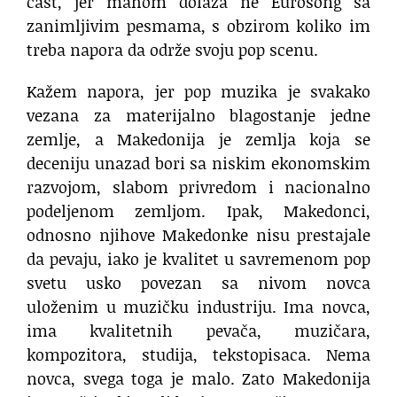
čast, jer mahom dolaza ne Eurosong sa
zanimljivim pesmama, s obzirom koliko im
treba napora da održe svoju pop scenu.
Kažem napora, jer pop muzika je svakako
vezana za materijalno blagostanje jedne
zemlje, a Makedonija je zemlja koja se
deceniju unazad bori sa niskim ekonomskim
razvojom, slabom privredom i nacionalno
podeljenom zemljom. Ipak, Makedonci,
odnosno njihove Makedonke nisu prestajale
da pevaju, iako je kvalitet u savremenom pop
svetu usko povezan sa nivom novca
uloženim u muzičku industriju. Ima novca,
ima kvalitetnih pevača, muzičara,
kompozitora, studija, tekstopisaca. Nema
novca, svega toga je malo. Zato Makedonija