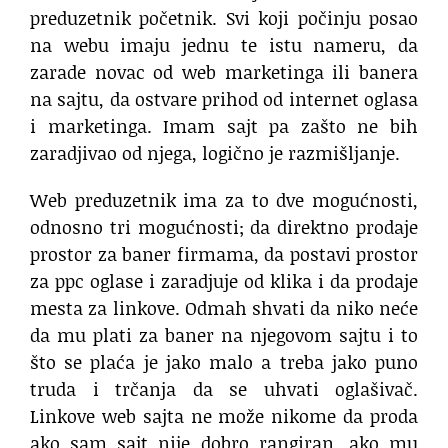
preduzetnik početnik. Svi koji počinju posao
na webu imaju jednu te istu nameru, da
zarade novac od web marketinga ili banera
na sajtu, da ostvare prihod od internet oglasa
i marketinga. Imam sajt pa zašto ne bih
zaradjivao od njega, logično je razmišljanje.
Web preduzetnik ima za to dve mogućnosti,
odnosno tri mogućnosti; da direktno prodaje
prostor za baner firmama, da postavi prostor
za ppc oglase i zaradjuje od klika i da prodaje
mesta za linkove. Odmah shvati da niko neće
da mu plati za baner na njegovom sajtu i to
što se plaća je jako malo a treba jako puno
truda i trčanja da se uhvati oglašivač.
Linkove web sajta ne može nikome da proda
ako sam sajt nije dobro rangiran, ako mu