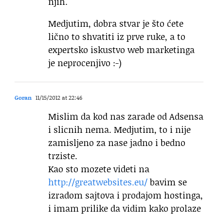
njih.
Medjutim, dobra stvar je što ćete
lično to shvatiti iz prve ruke, a to
expertsko iskustvo web marketinga
je neprocenjivo :-)
Goran
11/15/2012 at 22:46
Mislim da kod nas zarade od Adsensa
i slicnih nema. Medjutim, to i nije
zamisljeno za nase jadno i bedno
trziste.
Kao sto mozete videti na
http://greatwebsites.eu/
bavim se
izradom sajtova i prodajom hostinga,
i imam prilike da vidim kako prolaze