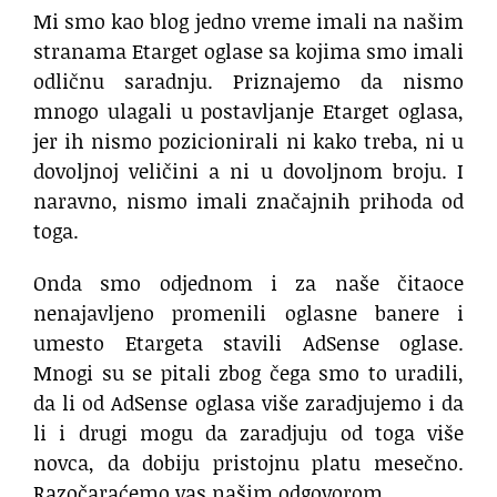
Mi smo kao blog jedno vreme imali na našim
stranama Etarget oglase sa kojima smo imali
odličnu saradnju. Priznajemo da nismo
mnogo ulagali u postavljanje Etarget oglasa,
jer ih nismo pozicionirali ni kako treba, ni u
dovoljnoj veličini a ni u dovoljnom broju. I
naravno, nismo imali značajnih prihoda od
toga.
Onda smo odjednom i za naše čitaoce
nenajavljeno promenili oglasne banere i
umesto Etargeta stavili AdSense oglase.
Mnogi su se pitali zbog čega smo to uradili,
da li od AdSense oglasa više zaradjujemo i da
li i drugi mogu da zaradjuju od toga više
novca, da dobiju pristojnu platu mesečno.
Razočaraćemo vas našim odgovorom.