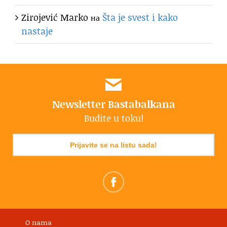
Zirojević Marko
на
Šta je svest i kako
nastaje
Newsletter Bastabalkana
Budite u toku!
Prijavite se na listu sada!
O nama