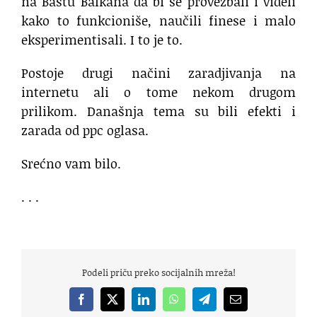
na Baštu Balkana da bi se provežbali i videli
kako to funkcioniše, naučili finese i malo
eksperimentisali. I to je to.
Postoje drugi načini zaradjivanja na
internetu ali o tome nekom drugom
prilikom. Današnja tema su bili efekti i
zarada od ppc oglasa.
Srećno vam bilo.
. . .
Podeli priču preko socijalnih mreža!
Facebook
X
LinkedIn
WhatsApp
Telegram
Email