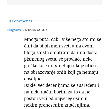
10 Comments
Dragoslav
03/18/2012 at 14:32
Mnogo puta, čak i više nego što mi se
čini da bi pismen svet, a na ovom
blogu zaista smatram da ima dosta
pismenog sveta, se provlače neke
greške koje mi smetaju i koje utiču
na obrazovanje onih koji ga nemaju
dovoljno.
Dakle, već decenijama se susrećem i
na neki način borim za to da ne
postoji veći od najvećeg osim u
nekim prenesenim značenjima.