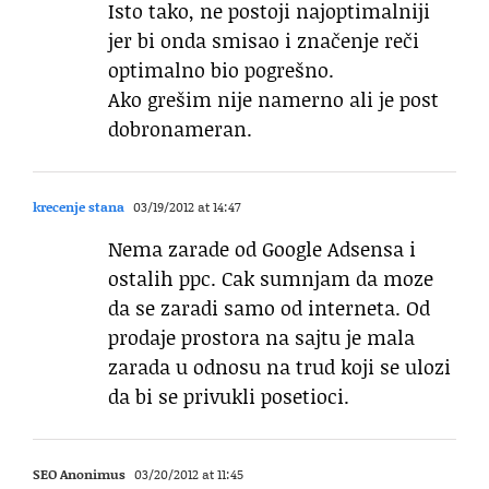
Isto tako, ne postoji najoptimalniji
jer bi onda smisao i značenje reči
optimalno bio pogrešno.
Ako grešim nije namerno ali je post
dobronameran.
krecenje stana
03/19/2012 at 14:47
Nema zarade od Google Adsensa i
ostalih ppc. Cak sumnjam da moze
da se zaradi samo od interneta. Od
prodaje prostora na sajtu je mala
zarada u odnosu na trud koji se ulozi
da bi se privukli posetioci.
SEO Anonimus
03/20/2012 at 11:45