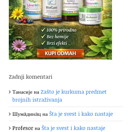
Zadnji komentari
Танасије
на
Zašto je kurkuma predmet
brojnih istraživanja
Шумaдинaц
на
Šta je svest i kako nastaje
Profesor
на
Šta je svest i kako nastaje