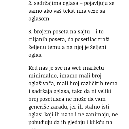
2. sadržajima oglasa – pojavljuju se
samo ako vaš tekst ima veze sa
oglasom
3. brojem poseta na sajtu – i to
ciljanih poseta, da posetilac traži
željenu temu a na njoj je željeni
oglas.
Kod nas je sve na web marketu
minimalno, imamo mali broj
oglašivača, mali broj različitih tema
i sadržaja oglasa, tako da ni veliki
broj posetilaca ne može da vam
generiše zaradu, jer ih stalno isti
oglasi koji ih uz to i ne zanimaju, ne
pobudjuju da ih gledaju i klikću na