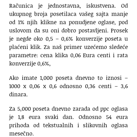
Računica je jednostavna, iskustvena. Od
ukupnog broja posetilaca vašeg sajta manje
od 1% njih klikne na ponudjene oglase, pod
uslovom da su oni dobro postavljeni. Prosek
je negde oko 0,5 – 0,6% konverzije poseta u
plaćeni klik. Za naš primer uzećemo sledeće
parametre: cena klika 0,06 Eura centi i rata
konverzije 0,6%,
Ako imate 1,000 poseta dnevno to iznosi –
1000 x 0,06 x 0,6 odnosno 0,36 centi – 3,6
dinara.
Za 5,000 poseta dnevno zarada od ppc oglasa
je 1,8 eura svaki dan. Odnosno 54 eura
prihoda od tekstualnih i slikovnih oglasa
mesečno.