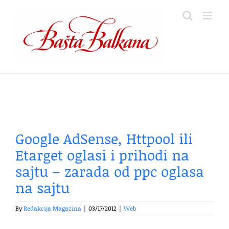
Skip
to
content
Google AdSense, Httpool ili
Etarget oglasi i prihodi na
sajtu – zarada od ppc oglasa
na sajtu
By
Redakcija Magazina
|
03/17/2012
|
Web