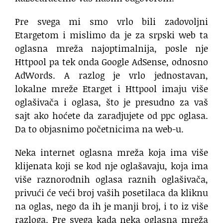
Pre svega mi smo vrlo bili zadovoljni
Etargetom i mislimo da je za srpski web ta
oglasna mreža najoptimalnija, posle nje
Httpool pa tek onda Google AdSense, odnosno
AdWords. A razlog je vrlo jednostavan,
lokalne mreže Etarget i Httpool imaju više
oglašivača i oglasa, što je presudno za vaš
sajt ako hoćete da zaradjujete od ppc oglasa.
Da to objasnimo početnicima na web-u.
Neka internet oglasna mreža koja ima više
klijenata koji se kod nje oglašavaju, koja ima
više raznorodnih oglasa raznih oglašivača,
privući će veći broj vaših posetilaca da kliknu
na oglas, nego da ih je manji broj, i to iz više
razloga. Pre svega kada neka oglasna mreža