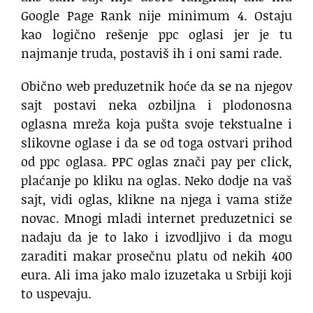
Google Page Rank nije minimum 4. Ostaju
kao logično rešenje ppc oglasi jer je tu
najmanje truda, postaviš ih i oni sami rade.
Obično web preduzetnik hoće da se na njegov
sajt postavi neka ozbiljna i plodonosna
oglasna mreža koja pušta svoje tekstualne i
slikovne oglase i da se od toga ostvari prihod
od ppc oglasa. PPC oglas znači pay per click,
plaćanje po kliku na oglas. Neko dodje na vaš
sajt, vidi oglas, klikne na njega i vama stiže
novac. Mnogi mladi internet preduzetnici se
nadaju da je to lako i izvodljivo i da mogu
zaraditi makar prosečnu platu od nekih 400
eura. Ali ima jako malo izuzetaka u Srbiji koji
to uspevaju.