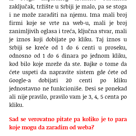
zaključak, tržište u Srbiji je malo, pa se stoga
i ne može zaraditi na njemu. Ima mali broj
firmi koje se vrte na web-u, mali je broj
zanimljivih oglasa i treća, ključna stvar, mali
je iznos koji dobijate po kliku. Taj iznos u
Srbiji se kreće od 1 do 6 centi u proseku,
odnosno od 1 do 6 dinara po jednom kliku,
kod bilo koje mreže da ste. Bajke o tome da
ćete uspeti da napravite sistem gde ćete od
Google-a dobijati 20 centi po kliku
jednostavno ne funkcioniše. Desi se ponekad
ali nije pravilo, pravilo vam je 3, 4, 5 centa po
kliku.
Sad se verovatno pitate pa koliko je to para
koje mogu da zaradim od weba?