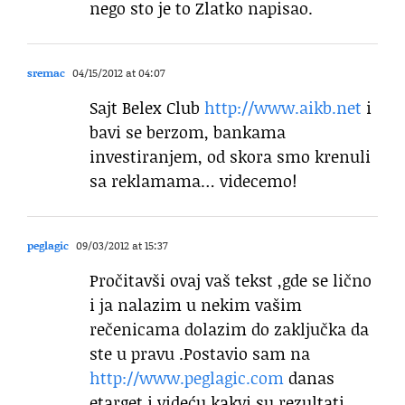
nego sto je to Zlatko napisao.
sremac
04/15/2012 at 04:07
Sajt Belex Club
http://www.aikb.net
i
bavi se berzom, bankama
investiranjem, od skora smo krenuli
sa reklamama… videcemo!
peglagic
09/03/2012 at 15:37
Pročitavši ovaj vaš tekst ,gde se lično
i ja nalazim u nekim vašim
rečenicama dolazim do zaključka da
ste u pravu .Postavio sam na
http://www.peglagic.com
danas
etarget i videću kakvi su rezultati