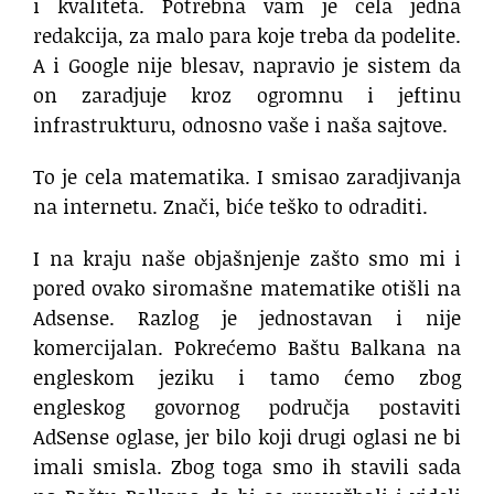
i kvaliteta. Potrebna vam je cela jedna
redakcija, za malo para koje treba da podelite.
A i Google nije blesav, napravio je sistem da
on zaradjuje kroz ogromnu i jeftinu
infrastrukturu, odnosno vaše i naša sajtove.
To je cela matematika. I smisao zaradjivanja
na internetu. Znači, biće teško to odraditi.
I na kraju naše objašnjenje zašto smo mi i
pored ovako siromašne matematike otišli na
Adsense. Razlog je jednostavan i nije
komercijalan. Pokrećemo Baštu Balkana na
engleskom jeziku i tamo ćemo zbog
engleskog govornog područja postaviti
AdSense oglase, jer bilo koji drugi oglasi ne bi
imali smisla. Zbog toga smo ih stavili sada