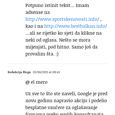
Potpuno istinit tekst… Imam
adsense na
http://www.sportskenovosti.info/
,
kao i na
http://www.bestbalkan.info/
…ali se rijetko ko sjeti da klikne na
neki od oglasa. Nešto se mora
mijenjati, pod hitno. Samo još da
provalim šta. :)
Redakcija Bloga
02/06/2013 at 08:43
@ el mero
Uz sve to što ste naveli, Google je pred
novu godinu napravio akciju i podelio
besplatne vaučere za oglašavanje
firmama preko svojih konsultanata,