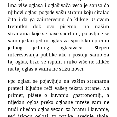
ima više oglasa i oglašivača veća je šansa da
njihovi oglasi pogode vašu stranu koju čitalac
čita i da ga zainteresuju da klikne. U ovom
trenutku dok ovo pišemo, na našim
stranama koje se bave sportom, pojavljuje se
samo jedan jedini oglas za sportsku opremu
jednog jedinog oglašivača. Stepen
interesovanja publike ako i postoji samo za
taj oglas, brzo se ispuni i niko više ne klikće
na taj oglas a vama ne stižu novci.
Ppc oglasi se pojavljuju na vašim stranama
prateći ključne reči vašeg teksta strane. Na
primer, pišete o kuvanju, gastronomiji, a
nijedan oglas preko oglasne mreže vam ne
nudi nijedan oglas vezan za hranu i kuvanje,
već iskaču oglasi za patike, srednje škole,