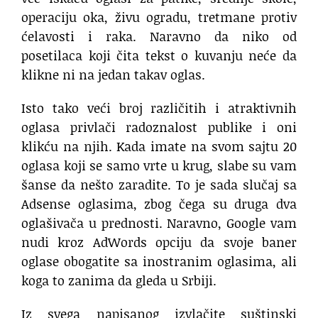
operaciju oka, živu ogradu, tretmane protiv
ćelavosti i raka. Naravno da niko od
posetilaca koji čita tekst o kuvanju neće da
klikne ni na jedan takav oglas.
Isto tako veći broj različitih i atraktivnih
oglasa privlači radoznalost publike i oni
klikću na njih. Kada imate na svom sajtu 20
oglasa koji se samo vrte u krug, slabe su vam
šanse da nešto zaradite. To je sada slučaj sa
Adsense oglasima, zbog čega su druga dva
oglašivača u prednosti. Naravno, Google vam
nudi kroz AdWords opciju da svoje baner
oglase obogatite sa inostranim oglasima, ali
koga to zanima da gleda u Srbiji.
Iz svega napisanog izvlačite suštinski