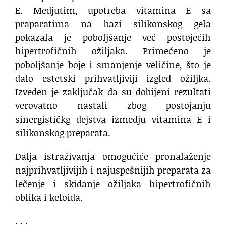
E. Medjutim, upotreba vitamina E sa
praparatima na bazi silikonskog gela
pokazala je poboljšanje već postojećih
hipertrofičnih ožiljaka. Primećeno je
poboljšanje boje i smanjenje veličine, što je
dalo estetski prihvatljiviji izgled ožiljka.
Izveden je zaključak da su dobijeni rezultati
verovatno nastali zbog postojanju
sinergističkg dejstva izmedju vitamina E i
silikonskog preparata.
Dalja istraživanja omogućiće pronalaženje
najprihvatljivijih i najuspešnijih preparata za
lečenje i skidanje ožiljaka hipertrofičnih
oblika i keloida.
. . .