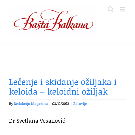
Skip
to
content
Lečenje i skidanje ožiljaka i
keloida – keloidni ožiljak
By
Redakcija Magazina
|
03/12/2012
|
Zdravlje
Dr Svetlana Vesanović