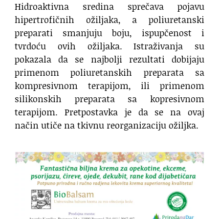
Hidroaktivna sredina sprečava pojavu
hipertrofičnih ožiljaka, a poliuretanski
preparati smanjuju boju, ispupčenost i
tvrdoću ovih ožiljaka. Istraživanja su
pokazala da se najbolji rezultati dobijaju
primenom poliuretanskih preparata sa
kompresivnom terapijom, ili primenom
silikonskih preparata sa kopresivnom
terapijom. Pretpostavka je da se na ovaj
način utiče na tkivnu reorganizaciju ožiljka.