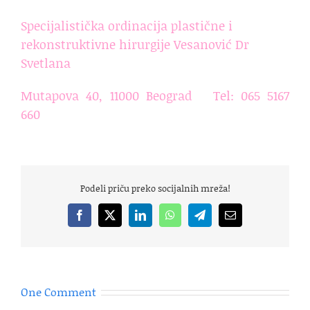
Specijalistička ordinacija plastične i
rekonstruktivne hirurgije Vesanović Dr
Svetlana
Mutapova 40, 11000 Beograd Tel: 065 5167
660
Podeli priču preko socijalnih mreža!
Facebook
X
LinkedIn
WhatsApp
Telegram
Email
One Comment