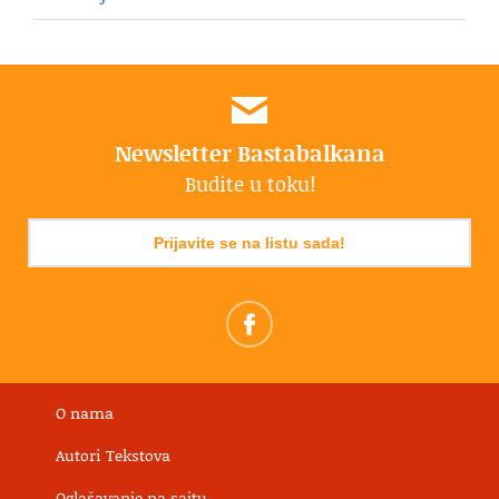
Newsletter Bastabalkana
Budite u toku!
Prijavite se na listu sada!
O nama
Autori Tekstova
Oglašavanje na sajtu