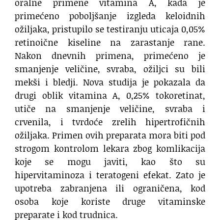
oralne primene vitamina A, kada je
primećeno poboljšanje izgleda keloidnih
ožiljaka, pristupilo se testiranju uticaja 0,05%
retinoične kiseline na zarastanje rane.
Nakon dnevnih primena, primećeno je
smanjenje veličine, svraba, ožiljci su bili
mekši i bledji. Nova studija je pokazala da
drugi oblik vitamina A, 0,25% tokoretinat,
utiče na smanjenje veličine, svraba i
crvenila, i tvrdoće zrelih hipertrofičnih
ožiljaka. Primen ovih preparata mora biti pod
strogom kontrolom lekara zbog komlikacija
koje se mogu javiti, kao što su
hipervitaminoza i teratogeni efekat. Zato je
upotreba zabranjena ili ograničena, kod
osoba koje koriste druge vitaminske
preparate i kod trudnica.