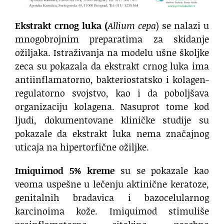
Ekstrakt crnog luka (
Allium cepa
) se nalazi u
mnogobrojnim preparatima za skidanje
ožiljaka. Istraživanja na modelu ušne školjke
zeca su pokazala da ekstrakt crnog luka ima
antiinflamatorno, bakteriostatsko i kolagen-
regulatorno svojstvo, kao i da poboljšava
organizaciju kolagena. Nasuprot tome kod
ljudi, dokumentovane kliničke studije su
pokazale da ekstrakt luka nema značajnog
uticaja na hipertorfične ožiljke.
Imiquimod 5% kreme
su se pokazale kao
veoma uspešne u lečenju aktinične keratoze,
genitalnih bradavica i bazocelularnog
karcinoima kože. Imiquimod stimuliše