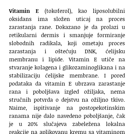
Vitamin E
(tokoferol), kao liposolubilni
oksidans ima složen uticaj na proces
zarastanja rane. Dokazano je da prolazi u
retikularni dermis i smanjuje formiranje
slobodnih radikala, koji ometaju proces
zarastanja i oštećuju DNK, ćelijsku
membranu i lipide. Vitamin E utiče na
stvaranje kolagena i glikozaminoglikana i na
stabilizaciju ćelijske membrane. I pored
podataka da vitamin E ubrzava zarastanje
rana i poboljšava izgled ožiljaka, nema
stručnih potvrda o dejstvu na ožiljno tkivo.
Naime, ispitivanje na postopekotinskim
ranama nije dalo navedeno poboljšanje, čak
je u 20% slučajeva zabeležena lokalna
reakcije na aplikovanu kremu sa vitaminom