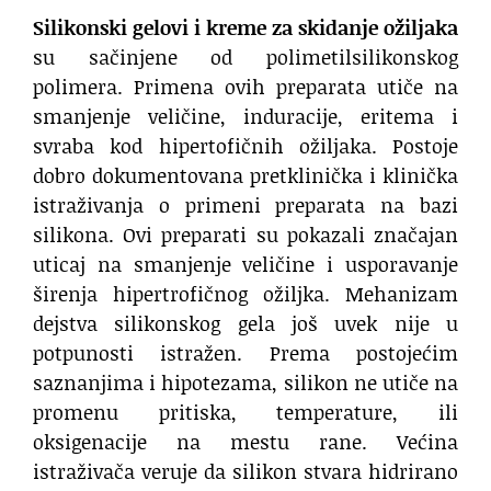
Silikonski gelovi i kreme za skidanje ožiljaka
su sačinjene od polimetilsilikonskog
polimera. Primena ovih preparata utiče na
smanjenje veličine, induracije, eritema i
svraba kod hipertofičnih ožiljaka. Postoje
dobro dokumentovana pretklinička i klinička
istraživanja o primeni preparata na bazi
silikona. Ovi preparati su pokazali značajan
uticaj na smanjenje veličine i usporavanje
širenja hipertrofičnog ožiljka. Mehanizam
dejstva silikonskog gela još uvek nije u
potpunosti istražen. Prema postojećim
saznanjima i hipotezama, silikon ne utiče na
promenu pritiska, temperature, ili
oksigenacije na mestu rane. Većina
istraživača veruje da silikon stvara hidrirano