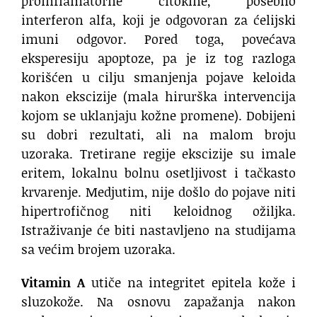
proinflamatorne citokine, posebno
interferon alfa, koji je odgovoran za ćelijski
imuni odgovor. Pored toga, povećava
eksperesiju apoptoze, pa je iz tog razloga
korišćen u cilju smanjenja pojave keloida
nakon ekscizije (mala hirurška intervencija
kojom se uklanjaju kožne promene). Dobijeni
su dobri rezultati, ali na malom broju
uzoraka. Tretirane regije ekscizije su imale
eritem, lokalnu bolnu osetljivost i tačkasto
krvarenje. Medjutim, nije došlo do pojave niti
hipertrofičnog niti keloidnog ožiljka.
Istraživanje će biti nastavljeno na studijama
sa većim brojem uzoraka.
Vitamin A
utiče na integritet epitela kože i
sluzokože. Na osnovu zapažanja nakon