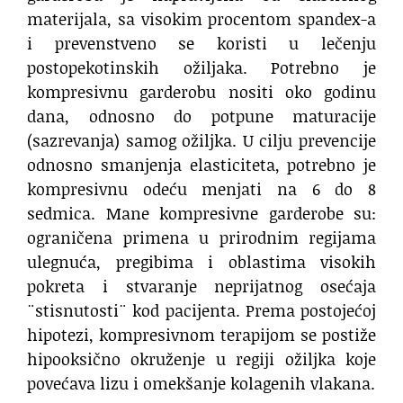
materijala, sa visokim procentom spandex-a
i prevenstveno se koristi u lečenju
postopekotinskih ožiljaka. Potrebno je
kompresivnu garderobu nositi oko godinu
dana, odnosno do potpune maturacije
(sazrevanja) samog ožiljka. U cilju prevencije
odnosno smanjenja elasticiteta, potrebno je
kompresivnu odeću menjati na 6 do 8
sedmica. Mane kompresivne garderobe su:
ograničena primena u prirodnim regijama
ulegnuća, pregibima i oblastima visokih
pokreta i stvaranje neprijatnog osećaja
¨stisnutosti¨ kod pacijenta. Prema postojećoj
hipotezi, kompresivnom terapijom se postiže
hipooksično okruženje u regiji ožiljka koje
povećava lizu i omekšanje kolagenih vlakana.