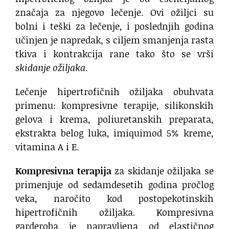
značaja za njegovo lečenje. Ovi ožiljci su
bolni i teški za lečenje, i poslednjih godina
učinjen je napredak, s ciljem smanjenja rasta
tkiva i kontrakcija rane tako što se vrši
skidanje ožiljaka
.
Lečenje hipertrofičnih ožiljaka obuhvata
primenu: kompresivne terapije, silikonskih
gelova i krema, poliuretanskih preparata,
ekstrakta belog luka, imiquimod 5% kreme,
vitamina A i E.
Kompresivna terapija
za skidanje ožiljaka se
primenjuje od sedamdesetih godina pročlog
veka, naročito kod postopekotinskih
hipertrofičnih ožiljaka. Kompresivna
garderoba je napravljena od elastičnog