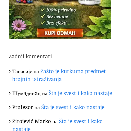
Zadnji komentari
Танасије
на
Zašto je kurkuma predmet
brojnih istraživanja
Шумaдинaц
на
Šta je svest i kako nastaje
Profesor
на
Šta je svest i kako nastaje
Zirojević Marko
на
Šta je svest i kako
nastaje