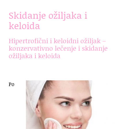
Skidanje ožiljaka i
keloida
Hipertrofični i keloidni ožiljak –
konzervativno lečenje i skidanje
ožiljaka i keloida
Po