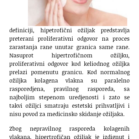
definiciji, hipetrofični ožiljak predstavlja
preterani proliferativni odgovor na proces
zarastanja rane unutar granica same rane.
Nasuprot hipertrofičnom ožiljku,
proliferativni odgovor kod keliodnog ožiljka
prelazi pomenutu granicu. Kod normalnog
ožiljka kolagena vlakna su paralelno
rasporedjena, pravilnog rasporeda, sa
najboljim stepenom uredjenosti i zato se
takvi ožiljci smatraju estetski prihvatljivi i
nisu povod za medicinsko skidanje ožiljaka.
Zbog nepravilnog rasporeda kolagenih
vlakana, hipertrofičan ožiljak je izdignut i