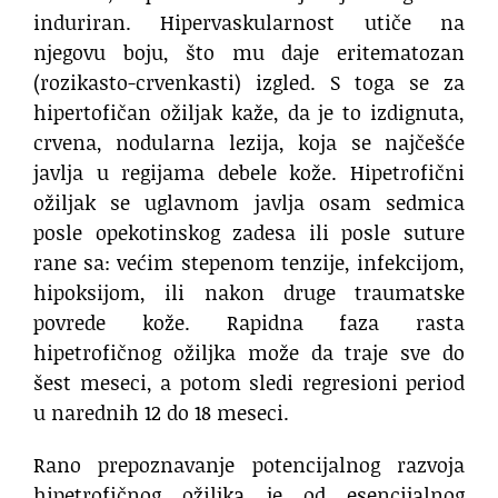
induriran. Hipervaskularnost utiče na
njegovu boju, što mu daje eritematozan
(rozikasto-crvenkasti) izgled. S toga se za
hipertofičan ožiljak kaže, da je to izdignuta,
crvena, nodularna lezija, koja se najčešće
javlja u regijama debele kože. Hipetrofični
ožiljak se uglavnom javlja osam sedmica
posle opekotinskog zadesa ili posle suture
rane sa: većim stepenom tenzije, infekcijom,
hipoksijom, ili nakon druge traumatske
povrede kože. Rapidna faza rasta
hipetrofičnog ožiljka može da traje sve do
šest meseci, a potom sledi regresioni period
u narednih 12 do 18 meseci.
Rano prepoznavanje potencijalnog razvoja
hipetrofičnog ožiljka je od esencijalnog