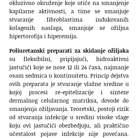
okluzivno okruženje koje utiče na smanjenje
kapilarne aktivnosti, a time se smanjuje
stvaranje fibroblastima indukovanih
kolagenih naslaga, smanjuje se ožiljna
hipertorofija i hiperemija.
Poliuretanski preparati za skidanje ožiljaka
su fleksibilni, pripijajući, hidroaktivni
jastučići koje se nose 12 ili 24 časa, najmanje
osam sedmica u kontinuitetu. Princip dejstva
ovih preparata je stvaranje vlažne sredine u
kojoj procesi re-epitelizacije i sinteze
dermalnog celularnog matriksa, dovode do
smanjenja ožiljavanja. Teoretski, postoji rizik
od stvaranja infekcije u sredini visoke vlage
koju ovi jastučići obezbedjuju, ali praktično
učestalost pojave infekcije nije povećana.