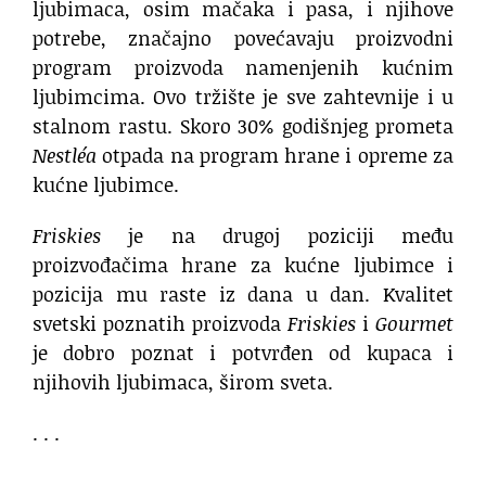
ljubimaca, osim mačaka i pasa, i njihove
potrebe, značajno povećavaju proizvodni
program proizvoda namenjenih kućnim
ljubimcima. Ovo tržište je sve zahtevnije i u
stalnom rastu. Skoro 30% godišnjeg prometa
Nestléa
otpada na program hrane i opreme za
kućne ljubimce.
Friskies
je na drugoj poziciji među
proizvođačima hrane za kućne ljubimce i
pozicija mu raste iz dana u dan. Kvalitet
svetski poznatih proizvoda
Friskies
i
Gourmet
je dobro poznat i potvrđen od kupaca i
njihovih ljubimaca, širom sveta.
. . .