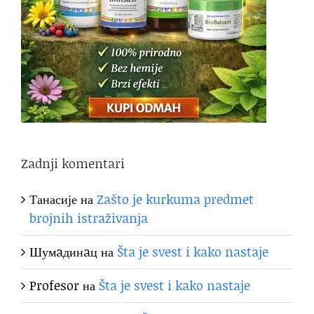
Zadnji komentari
Танасије
на
Zašto je kurkuma predmet
brojnih istraživanja
Шумaдинaц
на
Šta je svest i kako nastaje
Profesor
на
Šta je svest i kako nastaje