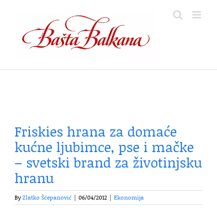
Skip
to
content
Friskies hrana za domaće
kućne ljubimce, pse i mačke
– svetski brand za životinjsku
hranu
By
Zlatko Šćepanović
|
06/04/2012
|
Ekonomija