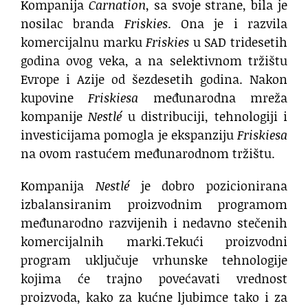
Kompanija
Carnation
, sa svoje strane, bila je
nosilac branda
Friskies
. Ona je i razvila
komercijalnu marku
Friskies
u SAD tridesetih
godina ovog veka, a na selektivnom tržištu
Evrope i Azije od šezdesetih godina. Nakon
kupovine
Friskiesa
međunarodna mreža
kompanije
Nestlé
u distribuciji, tehnologiji i
investicijama pomogla je ekspanziju
Friskiesa
na ovom rastućem međunarodnom tržištu.
Kompanija
Nestlé
je dobro pozicionirana
izbalansiranim proizvodnim programom
međunarodno razvijenih i nedavno stečenih
komercijalnih marki.Tekući proizvodni
program uključuje vrhunske tehnologije
kojima će trajno povećavati vrednost
proizvoda, kako za kućne ljubimce tako i za