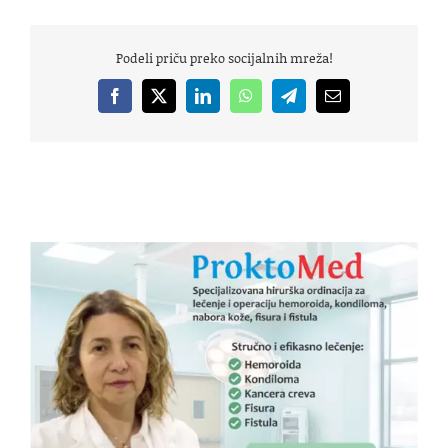
Podeli priču preko socijalnih mreža!
Facebook
X
LinkedIn
WhatsApp
Telegram
Email