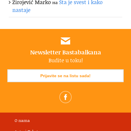
Zirojević Marko
на
Šta je svest i kako
nastaje
Newsletter Bastabalkana
Budite u toku!
Prijavite se na listu sada!
O nama