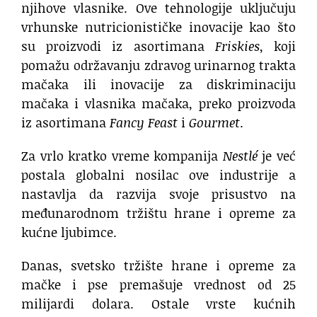
njihove vlasnike. Ove tehnologije uključuju
vrhunske nutricionističke inovacije kao što
su proizvodi iz asortimana
Friskies
, koji
pomažu održavanju zdravog urinarnog trakta
mačaka ili inovacije za diskriminaciju
mačaka i vlasnika mačaka, preko proizvoda
iz asortimana
Fancy Feast
i
Gourmet
.
Za vrlo kratko vreme kompanija
Nestlé
je već
postala globalni nosilac ove industrije a
nastavlja da razvija svoje prisustvo na
međunarodnom tržištu hrane i opreme za
kućne ljubimce.
Danas, svetsko tržište hrane i opreme za
mačke i pse premašuje vrednost od 25
milijardi dolara. Ostale vrste kućnih