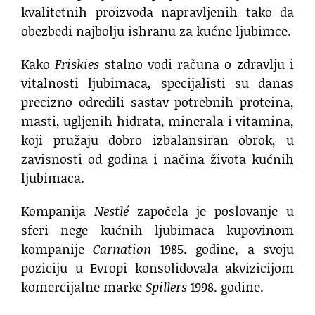
kvalitetnih proizvoda napravljenih tako da
obezbedi najbolju ishranu za kućne ljubimce.
Kako
Friskies
stalno vodi računa o zdravlju i
vitalnosti ljubimaca, specijalisti su danas
precizno odredili sastav potrebnih proteina,
masti, ugljenih hidrata, minerala i vitamina,
koji pružaju dobro izbalansiran obrok, u
zavisnosti od godina i načina života kućnih
ljubimaca.
Kompanija
Nestlé
započela je poslovanje u
sferi nege kućnih ljubimaca kupovinom
kompanije
Carnation
1985. godine, a svoju
poziciju u Evropi konsolidovala akvizicijom
komercijalne marke
Spillers
1998. godine.