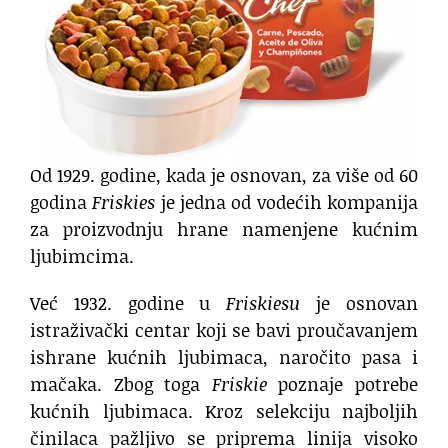
Od 1929. godine, kada je osnovan, za više od 60
godina
Friskies
je jedna od vodećih kompanija
za proizvodnju hrane namenjene kućnim
ljubimcima.
Već 1932. godine u
Friskiesu
je osnovan
istraživački centar koji se bavi proučavanjem
ishrane kućnih ljubimaca, naročito pasa i
mačaka. Zbog toga
Friskie
poznaje potrebe
kućnih ljubimaca. Kroz selekciju najboljih
činilaca pažljivo se priprema linija visoko