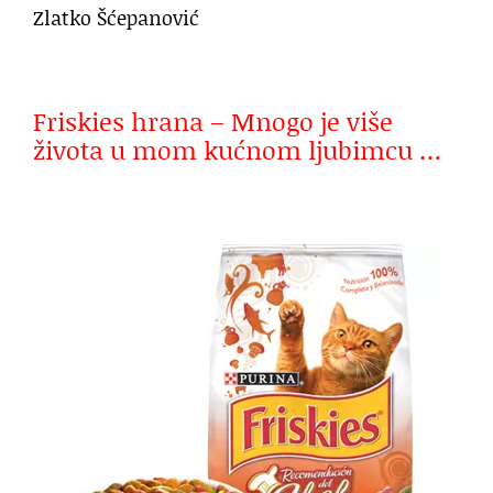
Zlatko Šćepanović
Friskies hrana – Mnogo je više
života u mom kućnom ljubimcu …