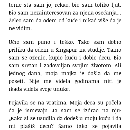
tome sta sam joj rekao, bio sam toliko ljut.
Bio sam nezainteresovan za njena osećanja…
Želeo sam da odem od kuće i nikad više da je
ne vidim.
Učio sam puno i teško. Tako sam dobio
priliku da odem u Singapur na studije. Tamo
sam se oženio, kupio kuću i dobio decu. Bio
sam sretan i zadovoljan svojim životom. Ali
jednog dana, moja majka je došla da me
poseti. Nije me videla godinama niti je
ikada videla svoje unuke.
Pojavila se na vratima. Moja deca su počela
da je ismevaju. Ja sam se izdrao na nju:
„Kako si se usudila da dođeš u moju kuću i da
mi plašiš decu? Samo tako se pojavila