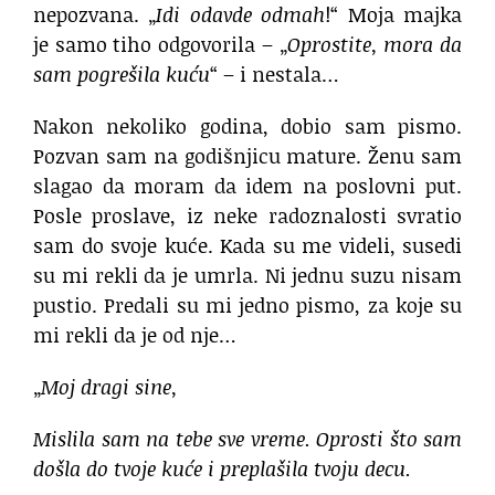
nepozvana. „
Idi odavde odmah
!“ Moja majka
je samo tiho odgovorila – „
Oprostite, mora da
sam pogrešila kuću
“ – i nestala…
Nakon nekoliko godina, dobio sam pismo.
Pozvan sam na godišnjicu mature. Ženu sam
slagao da moram da idem na poslovni put.
Posle proslave, iz neke radoznalosti svratio
sam do svoje kuće. Kada su me videli, susedi
su mi rekli da je umrla. Ni jednu suzu nisam
pustio. Predali su mi jedno pismo, za koje su
mi rekli da je od nje…
„
Moj dragi sine,
Mislila sam na tebe sve vreme. Oprosti što sam
došla do tvoje kuće i preplašila tvoju decu.