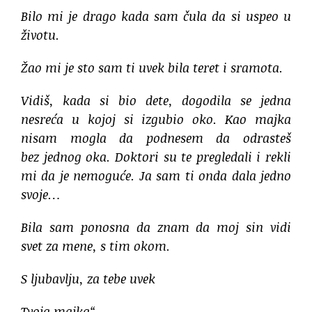
Bilo mi je drago kada sam čula da si uspeo u
životu.
Žao mi je sto sam ti uvek bila teret i sramota.
Vidiš, kada si bio dete, dogodila se jedna
nesreća u kojoj si izgubio oko. Kao majka
nisam mogla da podnesem da odrasteš
bez jednog oka. Doktori su te pregledali i rekli
mi da je nemoguće. Ja sam ti onda dala jedno
svoje…
Bila sam ponosna da znam da moj sin vidi
svet za mene, s tim okom.
S ljubavlju, za tebe uvek
Tvoja majka“