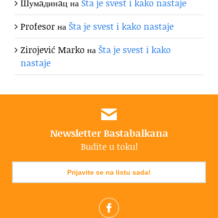
Шумaдинaц
на
Šta je svest i kako nastaje
Profesor
на
Šta je svest i kako nastaje
Zirojević Marko
на
Šta je svest i kako
nastaje
Newsletter Bastabalkana
Budite u toku!
Prijavite se na listu sada!