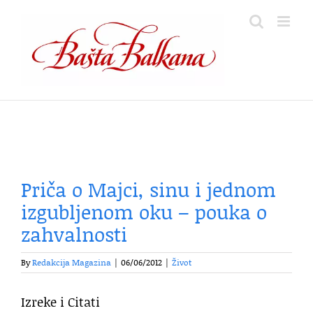
Skip
to
content
Priča o Majci, sinu i jednom
izgubljenom oku – pouka o
zahvalnosti
By
Redakcija Magazina
|
06/06/2012
|
Život
Izreke i Citati