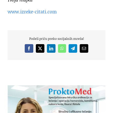
www.izreke-citati.com
Podeli priču preko socijalnih mreža!
Facebook
X
LinkedIn
WhatsApp
Telegram
Email