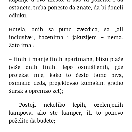
ostanete, treba ponešto da znate, da bi doneli
odluku.
Hotela, onih sa puno zvezdica, sa „all
inclusive“, bazenima i jakuzijem – nema.
Zato ima :
– finih i manje finih apartmana, blizu plaže
(više onih finih, lepo osmišljenih, gde
projekat nije, kako to često tamo biva,
osmislio deda, projektovao kumašin, gradio
šurak a opremao zet);
– Postoji nekoliko lepih, ozelenjenih
kampova, ako ste kamper, ili to ponovo
poželite da budete;