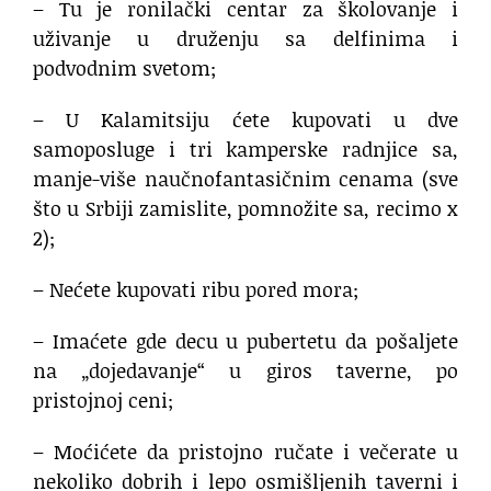
– Tu je ronilački centar za školovanje i
uživanje u druženju sa delfinima i
podvodnim svetom;
– U Kalamitsiju ćete kupovati u dve
samoposluge i tri kamperske radnjice sa,
manje-više naučnofantasičnim cenama (sve
što u Srbiji zamislite, pomnožite sa, recimo x
2);
– Nećete kupovati ribu pored mora;
– Imaćete gde decu u pubertetu da pošaljete
na „dojedavanje“ u giros taverne, po
pristojnoj ceni;
– Moćićete da pristojno ručate i večerate u
nekoliko dobrih i lepo osmišljenih taverni i