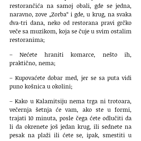
restorančića na samoj obali, gde se jedna,
naravno, zove „Zorba“ i gde, u krug, na svaka
dva-tri dana, neko od restorana pravi grčko
veče sa muzikom, koja se čuje u svim ostalim
restoranima;
– Nećete hraniti komarce, nešto ih,
praktično, nema;
– Kupovaćete dobar med, jer se sa puta vidi
puno košnica u okolini;
– Kako u Kalamitsiju nema trga ni trotoara,
večernja šetnja će vam, ako ste u formi,
trajati 10 minuta, posle čega ćete odlučiti da
li da okrenete još jedan krug, ili sednete na
pesak na plaži ili ćete se, ipak, smestiti u