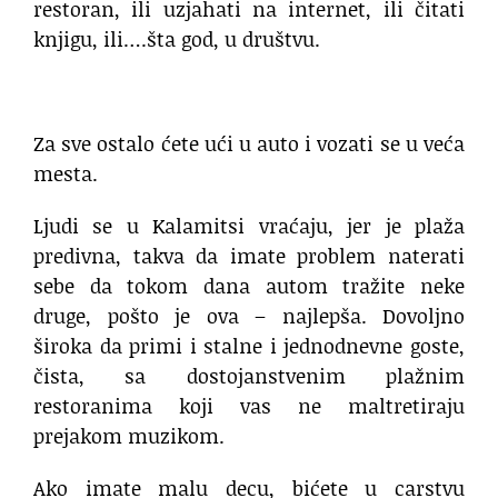
restoran, ili uzjahati na internet, ili čitati
knjigu, ili….šta god, u društvu.
Za sve ostalo ćete ući u auto i vozati se u veća
mesta.
Ljudi se u Kalamitsi vraćaju, jer je plaža
predivna, takva da imate problem naterati
sebe da tokom dana autom tražite neke
druge, pošto je ova – najlepša. Dovoljno
široka da primi i stalne i jednodnevne goste,
čista, sa dostojanstvenim plažnim
restoranima koji vas ne maltretiraju
prejakom muzikom.
Ako imate malu decu, bićete u carstvu