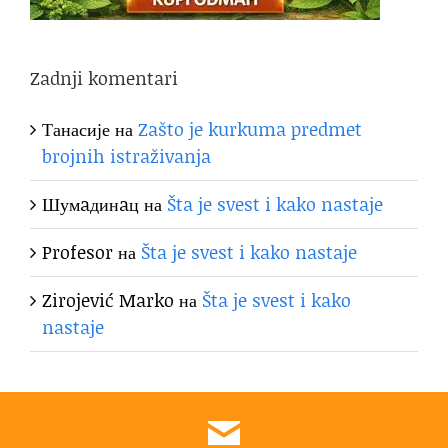
Zadnji komentari
Танасије
на
Zašto je kurkuma predmet
brojnih istraživanja
Шумaдинaц
на
Šta je svest i kako nastaje
Profesor
на
Šta je svest i kako nastaje
Zirojević Marko
на
Šta je svest i kako
nastaje