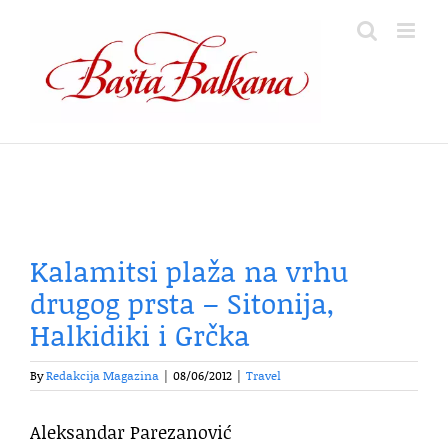
Skip
to
content
Kalamitsi plaža na vrhu
drugog prsta – Sitonija,
Halkidiki i Grčka
By
Redakcija Magazina
|
08/06/2012
|
Travel
Aleksandar Parezanović