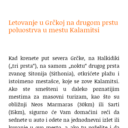
Letovanje u Grčkoj na drugom prstu
poluostrva u mestu Kalamitsi
Kad krenete put severa Grčke, na Halkidiki
(„tri prsta“), na samom „noktu“ drugog prsta
zvanog Sitonija (Sithonia), otkrićete plažu i
istoimeno mestašce, koje se zove Kalamitsi.
Ako ste smešteni u daleko poznatijim
mestima za masovni turizam, kao što su
obližnji Neos Marmaras (30km) ili Sarti
(15km), sigurno će Vam domaćini reći da
sednete u auto i odete na jednodnevni izlet ili
kupanje u ovo mesto, a ako tu poželite i da