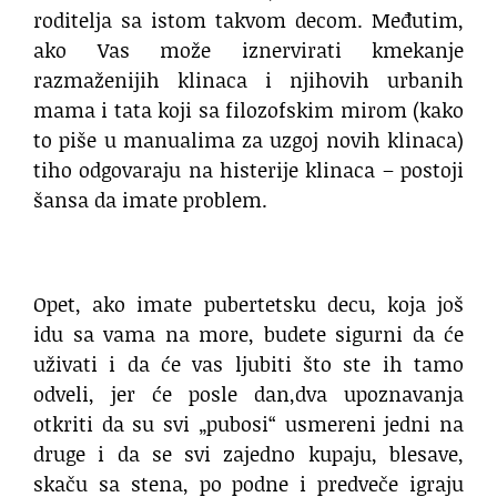
roditelja sa istom takvom decom. Međutim,
ako Vas može iznervirati kmekanje
razmaženijih klinaca i njihovih urbanih
mama i tata koji sa filozofskim mirom (kako
to piše u manualima za uzgoj novih klinaca)
tiho odgovaraju na histerije klinaca – postoji
šansa da imate problem.
Opet, ako imate pubertetsku decu, koja još
idu sa vama na more, budete sigurni da će
uživati i da će vas ljubiti što ste ih tamo
odveli, jer će posle dan,dva upoznavanja
otkriti da su svi „pubosi“ usmereni jedni na
druge i da se svi zajedno kupaju, blesave,
skaču sa stena, po podne i predveče igraju