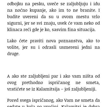
odbojku na pesku, uveče se zaljubljuju i idu
na noćno kupanje, ako im to ne branite. I
budite uvereni da su u ovom mestu vrlo
sigurni, jer se svi znaju, uvek će vam neko od
klinaca reći gde je ko, sasvim fina situacija.
Lako ćete praviti nova poznanstva, ako to
volite, jer su i odrasli usmereni jedni na
druge.
A ako ste zaljubljeni par i ako vam ništa od
ovog prethodno ispričanog ne smeta,
vratićete se iz Kalamitsija – još zaljubljeniji.
Pored svega ispričanog, ako Vam ne smeta da
sedate u kola po vrućini, Kalamitsi je dobra