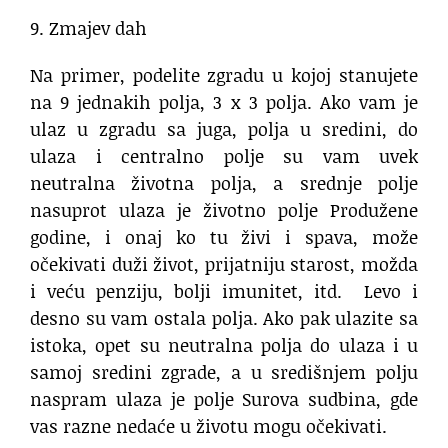
9. Zmajev dah
Na primer, podelite zgradu u kojoj stanujete
na 9 jednakih polja, 3 x 3 polja. Ako vam je
ulaz u zgradu sa juga, polja u sredini, do
ulaza i centralno polje su vam uvek
neutralna životna polja, a srednje polje
nasuprot ulaza je životno polje Produžene
godine, i onaj ko tu živi i spava, može
očekivati duži život, prijatniju starost, možda
i veću penziju, bolji imunitet, itd. Levo i
desno su vam ostala polja. Ako pak ulazite sa
istoka, opet su neutralna polja do ulaza i u
samoj sredini zgrade, a u središnjem polju
naspram ulaza je polje Surova sudbina, gde
vas razne nedaće u životu mogu očekivati.