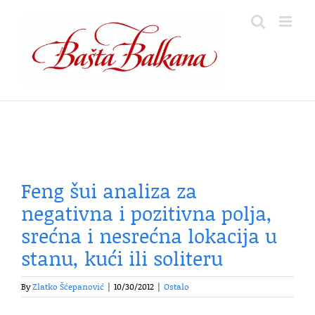
Skip
to
content
Feng šui analiza za
negativna i pozitivna polja,
srećna i nesrećna lokacija u
stanu, kući ili soliteru
By
Zlatko Šćepanović
|
10/30/2012
|
Ostalo