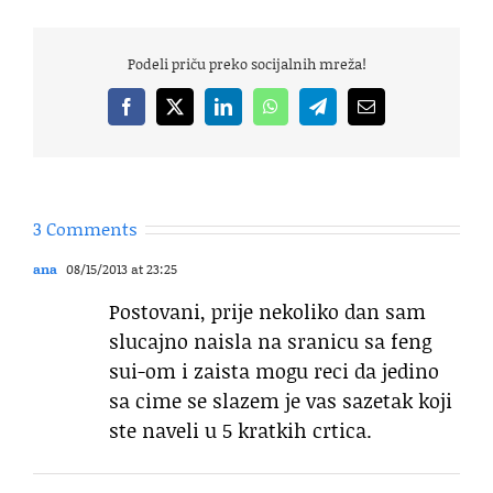
Podeli priču preko socijalnih mreža!
Facebook
X
LinkedIn
WhatsApp
Telegram
Email
3 Comments
ana
08/15/2013 at 23:25
Postovani, prije nekoliko dan sam
slucajno naisla na sranicu sa feng
sui-om i zaista mogu reci da jedino
sa cime se slazem je vas sazetak koji
ste naveli u 5 kratkih crtica.