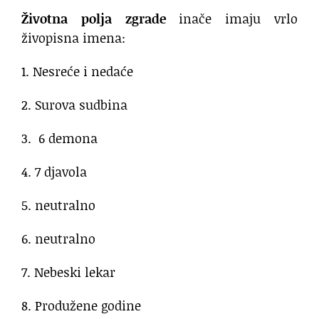
Životna polja zgrade
inače imaju vrlo
živopisna imena:
1. Nesreće i nedaće
2. Surova sudbina
3. 6 demona
4. 7 djavola
5. neutralno
6. neutralno
7. Nebeski lekar
8. Produžene godine