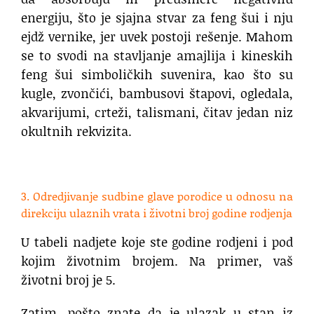
energiju, što je sjajna stvar za feng šui i nju
ejdž vernike, jer uvek postoji rešenje. Mahom
se to svodi na stavljanje amajlija i kineskih
feng šui simboličkih suvenira, kao što su
kugle, zvončići, bambusovi štapovi, ogledala,
akvarijumi, crteži, talismani, čitav jedan niz
okultnih rekvizita.
.
3. Odredjivanje sudbine glave porodice u odnosu na
direkciju ulaznih vrata i životni broj godine rodjenja
U tabeli nadjete koje ste godine rodjeni i pod
kojim životnim brojem. Na primer, vaš
životni broj je 5.
Zatim, pošto znate da je ulazak u stan iz