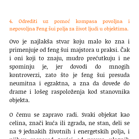
.
4. Odrediti uz pomoć kompasa povoljna i
nepovoljna Feng šui polja za život ljudi u objektima.
Ovo je najlakša stvar koju malo ko zna i
primenjuje od feng šui majstora u praksi. Čak
i oni koji to znaju, mudro prećutkuju i ne
spominju je, jer dovodi do mnogih
kontroverzi, zato što je feng šui presuda
neumitna i egzaktna, a zna da dovede do
drame i lošeg raspoloženja kod stanovnika
objekta.
O čemu se zapravo radi. Svaki objekat kao
celina, znači kuća ili zgrada, ne stan, deli se
na 9 jednakih životnih i energetskih polja, i