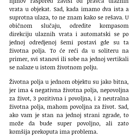
njihov raspored zavisi od pravca ulaznih
vrata u objekat. Sad, kada imamo dva ista a
suprotna ulaza, to ne znam kako se rešava. U
običnom slučaju, odredite kompasom
direkciju ulaznih vrata i automatski se po
jednoj odredjenoj šemi postavi gde su ta
životna polja. To će reći da u soliteru na
primer, svi stanovi ili sobe na jednoj vertikali
se nalaze u istom životnom polju.
Životna polja u jednom objektu su jako bitna,
jer ima 4 negativna životna polja, nepovoljna
za život, 3 pozitivna i povoljna, i 2 neutralna
životna polja, mahom povoljna za život. Sad,
ako vam je stan na jednoj strani zgrade, to
može da bude super povoljno, ali zato
komšija prekoputa ima problema.