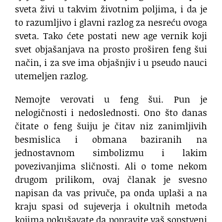
sveta živi u takvim životnim poljima, i da je
to razumljivo i glavni razlog za nesreću ovoga
sveta. Tako ćete postati new age vernik koji
svet objašanjava na prosto proširen feng šui
način, i za sve ima objašnjiv i u pseudo nauci
utemeljen razlog.
Nemojte verovati u feng šui. Pun je
nelogičnosti i nedoslednosti. Ono što danas
čitate o feng šuiju je čitav niz zanimljivih
besmislica i obmana baziranih na
jednostavnom simbolizmu i lakim
povezivanjima sličnosti. Ali o tome nekom
drugom prilikom, ovaj članak je svesno
napisan da vas privuče, pa onda uplaši a na
kraju spasi od sujeverja i okultnih metoda
kojima pokušavate da popravite vaš sopstveni