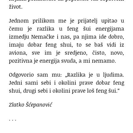
život.
Jednom prilikom me je prijatelj upitao u
čemu je razlika u feng šui energijama
izmedju Nemačke i nas, pa njima ide dobro,
imaju dobar feng shui, to se baš vidi iz
aviona, sve im je sredjeno, čisto, novo,
pozitivna je energija svuda, a mi nemamo.
Odgovorio sam mu: „Razlika je u ljudima.
Jedni sami sebi i okolini prave dobar feng
shui, drugi sebi i okolini prave loš feng šui.“
Zlatko Šćepanović
. . .