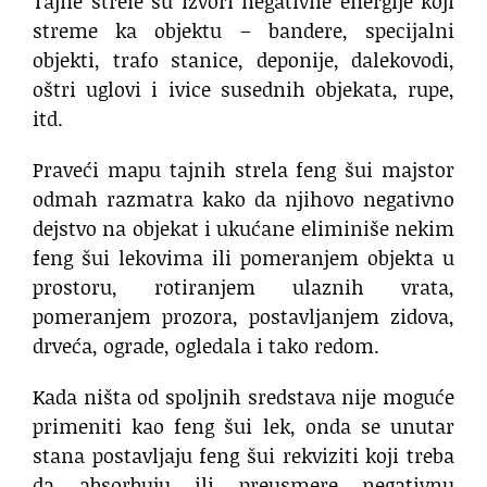
Tajne strele su izvori negativne energije koji
streme ka objektu – bandere, specijalni
objekti, trafo stanice, deponije, dalekovodi,
oštri uglovi i ivice susednih objekata, rupe,
itd.
Praveći mapu tajnih strela feng šui majstor
odmah razmatra kako da njihovo negativno
dejstvo na objekat i ukućane eliminiše nekim
feng šui lekovima ili pomeranjem objekta u
prostoru, rotiranjem ulaznih vrata,
pomeranjem prozora, postavljanjem zidova,
drveća, ograde, ogledala i tako redom.
Kada ništa od spoljnih sredstava nije moguće
primeniti kao feng šui lek, onda se unutar
stana postavljaju feng šui rekviziti koji treba
da absorbuju ili preusmere negativnu