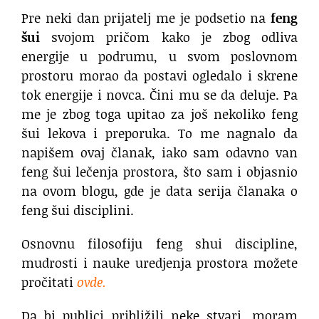
Pre neki dan prijatelj me je podsetio na
feng
šui
svojom pričom kako je zbog odliva
energije u podrumu, u svom poslovnom
prostoru morao da postavi ogledalo i skrene
tok energije i novca. Čini mu se da deluje. Pa
me je zbog toga upitao za još nekoliko feng
šui lekova i preporuka. To me nagnalo da
napišem ovaj članak, iako sam odavno van
feng šui lečenja prostora, što sam i objasnio
na ovom blogu, gde je data serija članaka o
feng šui disciplini.
Osnovnu filosofiju feng shui discipline,
mudrosti i nauke uredjenja prostora možete
pročitati
ovde.
Da bi publici približili neke stvari, moram