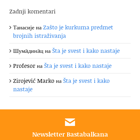
Zadnji komentari
Танасије
на
Zašto je kurkuma predmet
brojnih istraživanja
Шумaдинaц
на
Šta je svest i kako nastaje
Profesor
на
Šta je svest i kako nastaje
Zirojević Marko
на
Šta je svest i kako
nastaje
Newsletter Bastabalkana