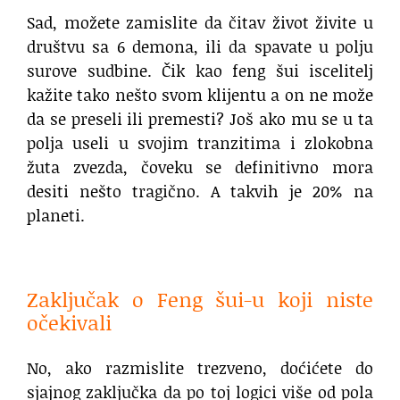
Sad, možete zamislite da čitav život živite u
društvu sa 6 demona, ili da spavate u polju
surove sudbine. Čik kao feng šui iscelitelj
kažite tako nešto svom klijentu a on ne može
da se preseli ili premesti? Još ako mu se u ta
polja useli u svojim tranzitima i zlokobna
žuta zvezda, čoveku se definitivno mora
desiti nešto tragično. A takvih je 20% na
planeti.
.
Zaključak o Feng šui-u koji niste
očekivali
No, ako razmislite trezveno, doćićete do
sjajnog zaključka da po toj logici više od pola