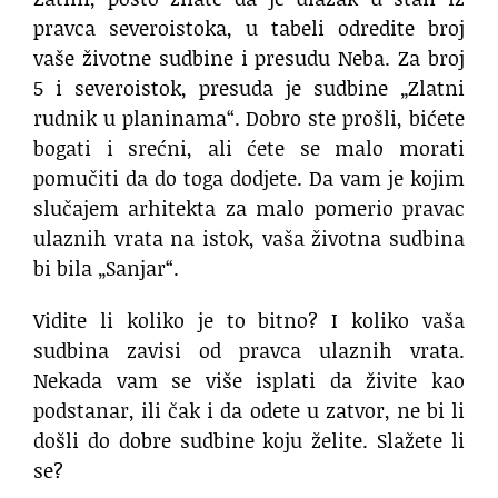
pravca severoistoka, u tabeli odredite broj
vaše životne sudbine i presudu Neba. Za broj
5 i severoistok, presuda je sudbine „Zlatni
rudnik u planinama“. Dobro ste prošli, bićete
bogati i srećni, ali ćete se malo morati
pomučiti da do toga dodjete. Da vam je kojim
slučajem arhitekta za malo pomerio pravac
ulaznih vrata na istok, vaša životna sudbina
bi bila „Sanjar“.
Vidite li koliko je to bitno? I koliko vaša
sudbina zavisi od pravca ulaznih vrata.
Nekada vam se više isplati da živite kao
podstanar, ili čak i da odete u zatvor, ne bi li
došli do dobre sudbine koju želite. Slažete li
se?