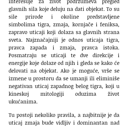
interesuje za život podrzumeva pregled
glavnih sila koje deluju na dati objekat. To su
sile prirode i okoline predstavljene
simbolima tigra, zmaja, kornjače i feniksa,
zapravo uticaji koji dolaza sa glavnih strana
sveta. Najznačajniji je odnos uticaja tigra,
pravca zapada i zmaja, pravca istoka.
Posmatraju se uticaji te dve direkcije i
energije koje dolaze od njih i gleda se kako će
delovati na objekat. Ako je moguće, vrše se
izmene u prostoru da se umanji ili eliminiše
negativan uticaj zapadnog belog tigra, koji u
kineskoj mitologiji oduzima život
ukućanima.
Tu postoji nekoliko pravila, a najbitnije je da
uticaj zmaja bude vidljiv i dominantan nad