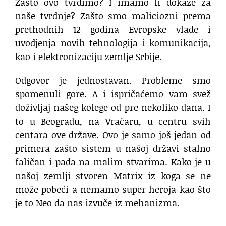
Zašto ovo tvrdimo? I imamo li dokaze za
naše tvrdnje? Zašto smo maliciozni prema
prethodnih 12 godina Evropske vlade i
uvodjenja novih tehnologija i komunikacija,
kao i elektronizaciju zemlje Srbije.
Odgovor je jednostavan. Probleme smo
spomenuli gore. A i ispričaćemo vam svež
doživljaj našeg kolege od pre nekoliko dana. I
to u Beogradu, na Vračaru, u centru svih
centara ove države. Ovo je samo još jedan od
primera zašto sistem u našoj državi stalno
faličan i pada na malim stvarima. Kako je u
našoj zemlji stvoren Matrix iz koga se ne
može pobeći a nemamo super heroja kao što
je to Neo da nas izvuče iz mehanizma.