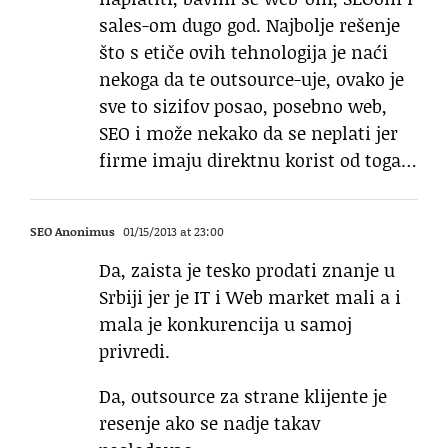
sales-om dugo god. Najbolje rešenje
što s etiče ovih tehnologija je naći
nekoga da te outsource-uje, ovako je
sve to sizifov posao, posebno web,
SEO i može nekako da se neplati jer
firme imaju direktnu korist od toga…
SEO Anonimus
01/15/2013 at 23:00
Da, zaista je tesko prodati znanje u
Srbiji jer je IT i Web market mali a i
mala je konkurencija u samoj
privredi.
Da, outsource za strane klijente je
resenje ako se nadje takav