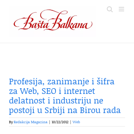
Skip
to
content
Profesija, zanimanje i šifra
za Web, SEO i internet
delatnost i industriju ne
postoji u Srbiji na Birou rada
By
Redakcija Magazina
|
10/22/2012
|
Web