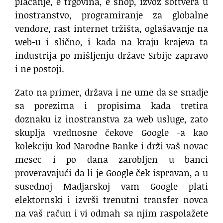
plaćanje, e trgovina, e shop, izvoz softvera u
inostranstvo, programiranje za globalne
vendore, rast internet tržišta, oglašavanje na
web-u i slično, i kada na kraju krajeva ta
industrija po mišljenju države Srbije zapravo
i ne postoji.
Zato na primer, država i ne ume da se snadje
sa porezima i propisima kada tretira
doznaku iz inostranstva za web usluge, zato
skuplja vrednosne čekove Google -a kao
kolekciju kod Narodne Banke i drži vaš novac
mesec i po dana zarobljen u banci
proveravajući da li je Google ček ispravan, a u
susednoj Madjarskoj vam Google plati
elektornski i izvrši trenutni transfer novca
na vaš račun i vi odmah sa njim raspolažete