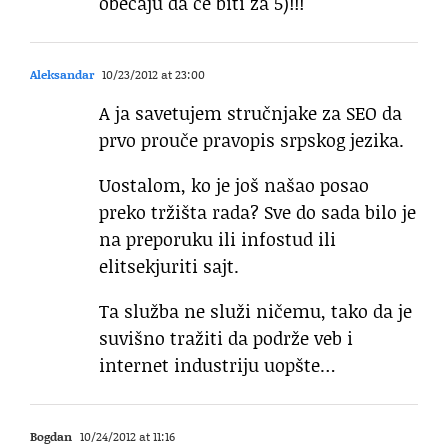
obečaju da će biti za 5)!!!
Aleksandar
10/23/2012 at 23:00
A ja savetujem stručnjake za SEO da
prvo prouče pravopis srpskog jezika.
Uostalom, ko je još našao posao
preko tržišta rada? Sve do sada bilo je
na preporuku ili infostud ili
elitsekjuriti sajt.
Ta služba ne služi ničemu, tako da je
suvišno tražiti da podrže veb i
internet industriju uopšte…
Bogdan
10/24/2012 at 11:16