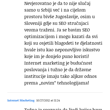
Nevjerovatno je da to nije slučaj
samo u Srbiji već i na cijelom
prostoru bivše Jugoslavije, osim u
Sloveniji gdje su SEO stručnjaci
veoma traženi. Ja se bavim SEO
optimizacijom i mogu kazati da svi
koji su osjetili blagodeti te djelatnosti
hvale istu kao neponovljivo iskustvo
koje im je donjelo puno koristi!
Internet marketing je budućnost
poslovanja i tužno je da državne
institucije imaju tako aljkav odnos
prema „novim“ tehnologijama!
Internet Marketing
10/27/2012 at 11:24
Tužna je spoznaja da ljudi kojise bave