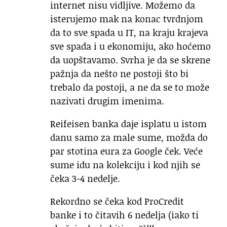
internet nisu vidljive. Možemo da
isterujemo mak na konac tvrdnjom
da to sve spada u IT, na kraju krajeva
sve spada i u ekonomiju, ako hoćemo
da uopštavamo. Svrha je da se skrene
pažnja da nešto ne postoji što bi
trebalo da postoji, a ne da se to može
nazivati drugim imenima.
Reifeisen banka daje isplatu u istom
danu samo za male sume, možda do
par stotina eura za Google ček. Veće
sume idu na kolekciju i kod njih se
čeka 3-4 nedelje.
Rekordno se čeka kod ProCredit
banke i to čitavih 6 nedelja (iako ti