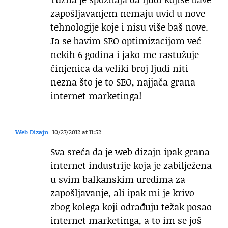
zapošljavanjem nemaju uvid u nove
tehnologije koje i nisu više baš nove.
Ja se bavim SEO optimizacijom već
nekih 6 godina i jako me rastužuje
činjenica da veliki broj ljudi niti
nezna što je to SEO, najjača grana
internet marketinga!
Web Dizajn
10/27/2012 at 11:52
Sva sreća da je web dizajn ipak grana
internet industrije koja je zabilježena
u svim balkanskim uredima za
zapošljavanje, ali ipak mi je krivo
zbog kolega koji odrađuju težak posao
internet marketinga, a to im se još