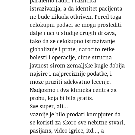
paralelno raditi i razlicita
istrazivanja, a da identitet pacijenta
ne bude nikada otkriven. Pored toga
celokupni podaci se mogu proslediti
dalje i uci u studije drugih drzava,
tako da se celokupno istrazivanje
globalizuje i prate, narocito retke
bolesti i operacije, cime strucna
javnost sirom Zemaljske kugle dobija
najsire i najpreciznije podatke, i
moze pruziti adekvatno lecenje.
Nadjosmo i dva klinicka centra za
probu, koja bi bila gratis.
Sve super, ali…
Vaznije je bilo prodati kompjuter da
se koristi za skoro sve nebitne stvari,
pasijans, video igrice, itd…, a