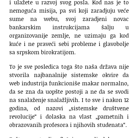
i ulažete u razvoj svog posla. Kod nas je to
nemoguća misija, pa svi koji zaradjuju veće
sume na webu, svoj zaradjeni novac
bankarskim instrukcijama šalju u
organizovanije zemlje, ne uzimaju ga kod
kuće i ne praveći sebi probleme i glavobolje
sa srpskom birokratijom.
To je sve posledica toga što naša država nije
stvorila najbanalnije sistemske okvire da
web industrija funkcioniše makar normalno,
da se zna da uopšte postoji a ne da se svodi
na snalaženje snalažljivih. I to sve i nakon 12
godina, od nazovi „sistemske društvene
revolucije“ i dolaska na vlast „pametnih i
obrazovanih profesora i njihovih studenata“.