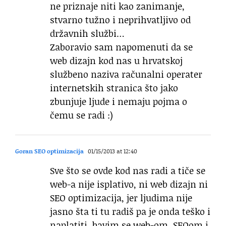
ne priznaje niti kao zanimanje,
stvarno tužno i neprihvatljivo od
državnih službi…
Zaboravio sam napomenuti da se
web dizajn kod nas u hrvatskoj
službeno naziva računalni operater
internetskih stranica što jako
zbunjuje ljude i nemaju pojma o
čemu se radi :)
Goran SEO optimizacija
01/15/2013 at 12:40
Sve što se ovde kod nas radi a tiče se
web-a nije isplativo, ni web dizajn ni
SEO optimizacija, jer ljudima nije
jasno šta ti tu radiš pa je onda teško i
naplatiti, bavim se web-om, SEOom i