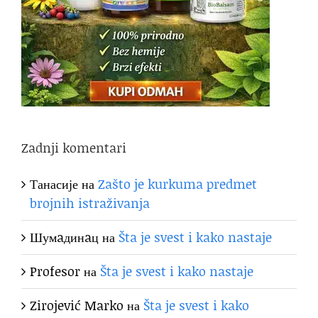
Zadnji komentari
Танасије
на
Zašto je kurkuma predmet
brojnih istraživanja
Шумaдинaц
на
Šta je svest i kako nastaje
Profesor
на
Šta je svest i kako nastaje
Zirojević Marko
на
Šta je svest i kako