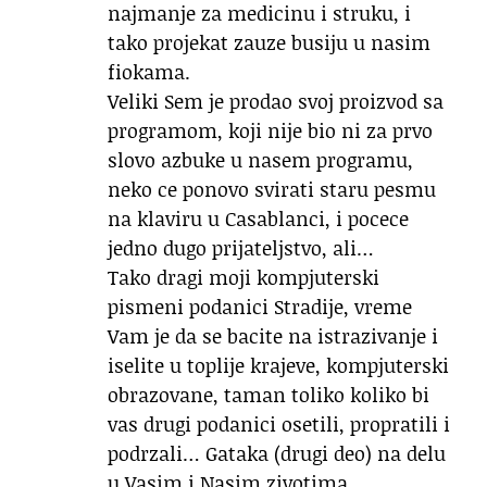
najmanje za medicinu i struku, i
tako projekat zauze busiju u nasim
fiokama.
Veliki Sem je prodao svoj proizvod sa
programom, koji nije bio ni za prvo
slovo azbuke u nasem programu,
neko ce ponovo svirati staru pesmu
na klaviru u Casablanci, i pocece
jedno dugo prijateljstvo, ali…
Tako dragi moji kompjuterski
pismeni podanici Stradije, vreme
Vam je da se bacite na istrazivanje i
iselite u toplije krajeve, kompjuterski
obrazovane, taman toliko koliko bi
vas drugi podanici osetili, propratili i
podrzali… Gataka (drugi deo) na delu
u Vasim i Nasim zivotima