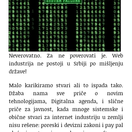
Neverovatno. Za ne poverovati je. Web
industrija ne postoji u Srbiji po mišljenju
države!
Malo karikiramo stvari ali to ispada tako.
Džaba nama sve priče o novim
tehnologijama, Digitalna agenda, i slične
priče za javnost, kada mnoge sistemske i
obične stvari za internet industriju u zemlji
nisu rešene: poreski i devizni zakoni i pay pal