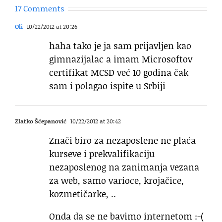
17 Comments
Oli
10/22/2012 at 20:26
haha tako je ja sam prijavljen kao
gimnazijalac a imam Microsoftov
certifikat MCSD već 10 godina čak
sam i polagao ispite u Srbiji
Zlatko Šćepanović
10/22/2012 at 20:42
Znači biro za nezaposlene ne plaća
kurseve i prekvalifikaciju
nezaposlenog na zanimanja vezana
za web, samo varioce, krojačice,
kozmetičarke, ..
Onda da se ne bavimo internetom :-(