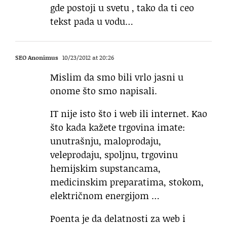
gde postoji u svetu , tako da ti ceo
tekst pada u vodu…
SEO Anonimus
10/23/2012 at 20:26
Mislim da smo bili vrlo jasni u
onome što smo napisali.
IT nije isto što i web ili internet. Kao
što kada kažete trgovina imate:
unutrašnju, maloprodaju,
veleprodaju, spoljnu, trgovinu
hemijskim supstancama,
medicinskim preparatima, stokom,
električnom energijom …
Poenta je da delatnosti za web i