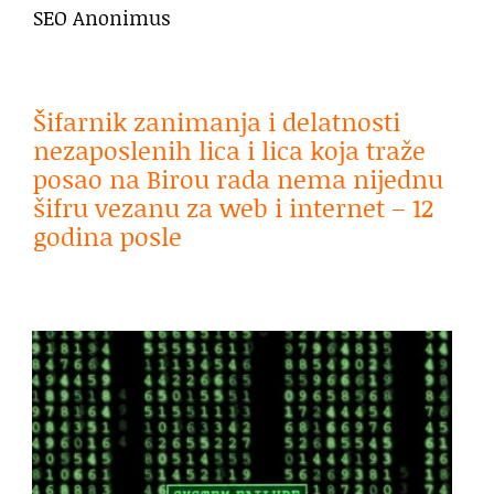
SEO Anonimus
Šifarnik zanimanja i delatnosti
nezaposlenih lica i lica koja traže
posao na Birou rada nema nijednu
šifru vezanu za web i internet – 12
godina posle