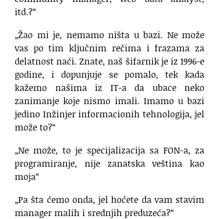
itd.?“
„Žao mi je, nemamo ništa u bazi. Ne može
vas po tim ključnim rečima i frazama za
delatnost naći. Znate, naš šifarnik je iz 1996-e
godine, i dopunjuje se pomalo, tek kada
kažemo našima iz IT-a da ubace neko
zanimanje koje nismo imali. Imamo u bazi
jedino Inžinjer informacionih tehnologija, jel
može to?“
„Ne može, to je specijalizacija sa FON-a, za
programiranje, nije zanatska veština kao
moja“
„Pa šta ćemo onda, jel hoćete da vam stavim
manager malih i srednjih preduzeća?“