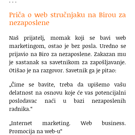
. . .
Priča o web stručnjaku na Birou za
nezaposlene
Naš prijatelj, momak koji se bavi web
marketingom, ostao je bez posla. Uredno se
prijavio na Biro za nezaposlene. Zakazan mu
je sastanak sa savetnikom za zapošljavanje.
Otišao je na razgovor. Savetnik ga je pitao:
„Čime se bavite, treba da upišemo vašu
delatnost na osnovu koje će vas potencijalni
poslodavac naći u bazi nezaposlenih
radnika.“
„Internet marketing. Web business.
Promocija na web-u“