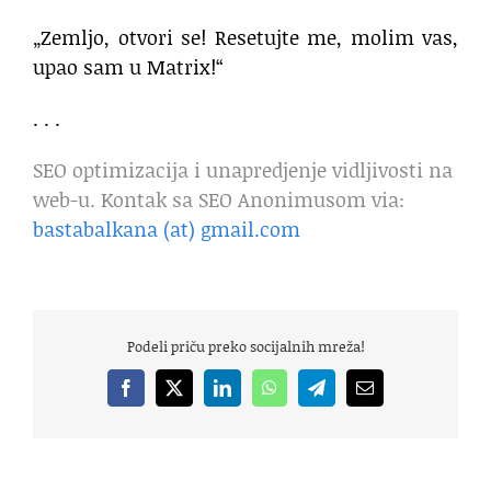
„Zemljo, otvori se! Resetujte me, molim vas,
upao sam u Matrix!“
. . .
SEO optimizacija i unapredjenje vidljivosti na
web-u. Kontak sa SEO Anonimusom via:
bastabalkana (at) gmail.com
Podeli priču preko socijalnih mreža!
Facebook
X
LinkedIn
WhatsApp
Telegram
Email