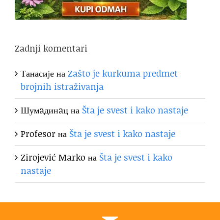
Zadnji komentari
Танасије
на
Zašto je kurkuma predmet
brojnih istraživanja
Шумaдинaц
на
Šta je svest i kako nastaje
Profesor
на
Šta je svest i kako nastaje
Zirojević Marko
на
Šta je svest i kako
nastaje