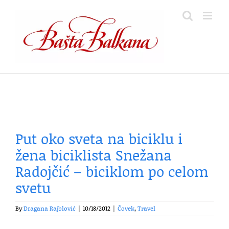
Skip
to
content
Put oko sveta na biciklu i
žena biciklista Snežana
Radojčić – biciklom po celom
svetu
By
Dragana Rajblović
|
10/18/2012
|
Čovek
,
Travel