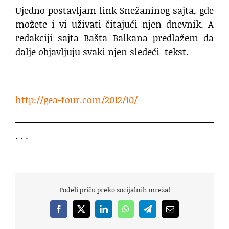
Ujedno postavljam link Snežaninog sajta, gde
možete i vi uživati čitajući njen dnevnik. A
redakciji sajta Bašta Balkana predlažem da
dalje objavljuju svaki njen sledeći tekst.
http://gea-tour.com/2012/10/
. . .
Podeli priču preko socijalnih mreža!
Facebook
X
LinkedIn
WhatsApp
Telegram
Email