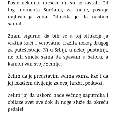
Posle nekoliko meseci oni su se rastali. Od
tog momenta Snežana, za mene, postaje
najhrabrija žena! Odlučila je da nastavi
sama!
Znam sigurno, da bih se u toj situaciji ja
vratila kući i verovatno tražila nekog drugog
za putešestvije. Ni u Srbiji, u nekoj pustahiji,
ne bih smela sama da spavam u šatoru, a
kamoli van svoje zemlje.
Želim da je predstavim svima vama, kao i da
joj iskažem divljenje za ovaj hrabri poduvat.
Želim joj da uskoro nađe večnog saputnika i
obilaze svet sve dok ih noge služe da okreću
pedale!