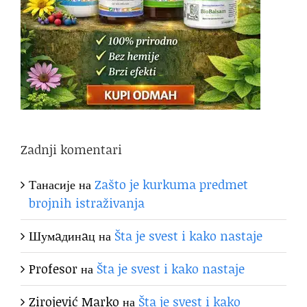
Zadnji komentari
Танасије
на
Zašto je kurkuma predmet
brojnih istraživanja
Шумaдинaц
на
Šta je svest i kako nastaje
Profesor
на
Šta je svest i kako nastaje
Zirojević Marko
на
Šta je svest i kako