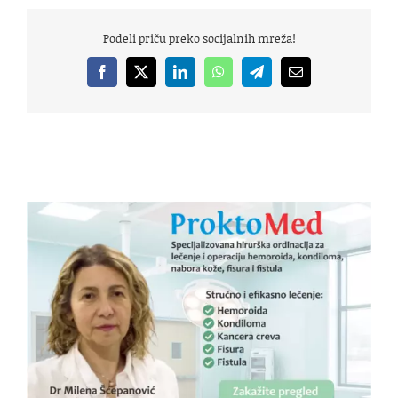
Podeli priču preko socijalnih mreža!
Facebook
X
LinkedIn
WhatsApp
Telegram
Email