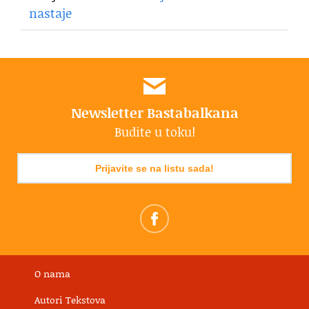
nastaje
Newsletter Bastabalkana
Budite u toku!
Prijavite se na listu sada!
O nama
Autori Tekstova