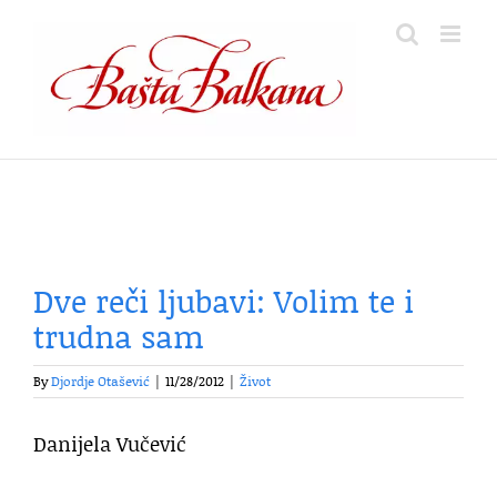
Skip
to
content
Dve reči ljubavi: Volim te i
trudna sam
By
Djordje Otašević
|
11/28/2012
|
Život
Danijela Vučević