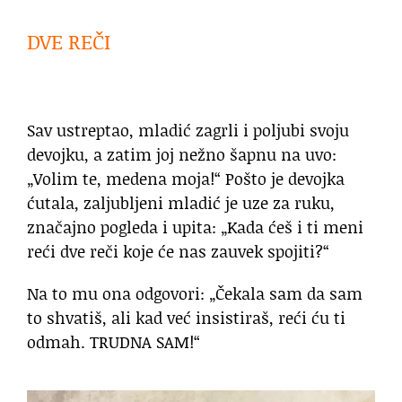
DVE REČI
Sav ustreptao, mladić zagrli i poljubi svoju
devojku, a zatim joj nežno šapnu na uvo:
„Volim te, medena moja!“ Pošto je devojka
ćutala, zaljubljeni mladić je uze za ruku,
značajno pogleda i upita: „Kada ćeš i ti meni
reći dve reči koje će nas zauvek spojiti?“
Na to mu ona odgovori: „Čekala sam da sam
to shvatiš, ali kad već insistiraš, reći ću ti
odmah. TRUDNA SAM!“