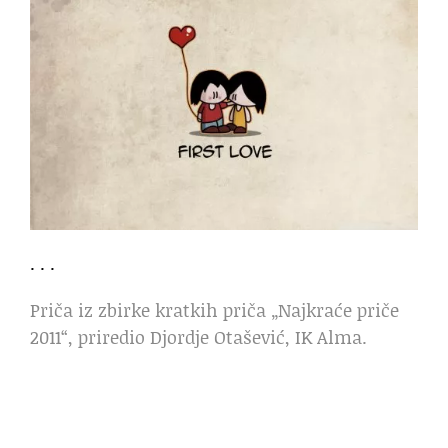
. . .
Priča iz zbirke kratkih priča „Najkraće priče
2011“, priredio Djordje Otašević, IK Alma.