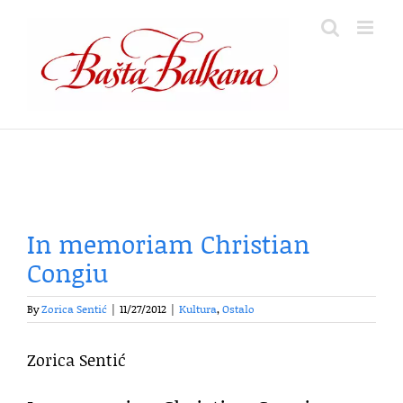
Skip
to
content
In memoriam Christian
Congiu
By
Zorica Sentić
|
11/27/2012
|
Kultura
,
Ostalo
Zorica Sentić