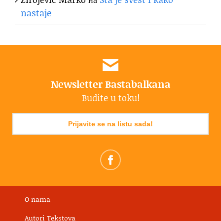
nastaje
Newsletter Bastabalkana
Budite u toku!
Prijavite se na listu sada!
O nama
Autori Tekstova