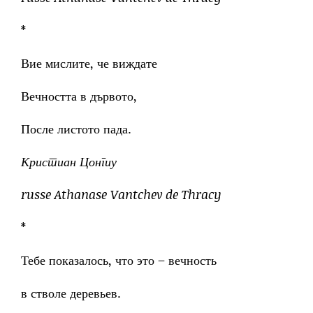
*
Вие мислите, че виждате
Вечността в дървото,
После листото пада.
Кристиан Цонгиу
russe Athanase Vantchev de Thracy
*
Тебе показалось, что это – вечность
в стволе деревьев.