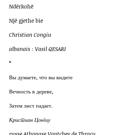
Ndërkohë
Një gjethe bie
Christian Congiu
albanais : Vasil QESARI
*
Вы думаете, что вы видите
Вечность в дереве,
Затем лист падает.
Кристиан Цонгиу
russe Athanase Vantchev de Thracy