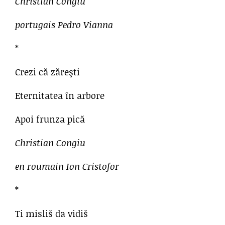
Christian Congiu
portugais Pedro Vianna
*
Crezi că zăreşti
Eternitatea în arbore
Apoi frunza pică
Christian Congiu
en roumain Ion Cristofor
*
Ti misliš da vidiš