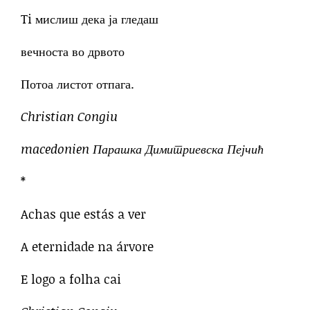
Ti мислиш дека ја гледаш
вечноста во дрвото
Потоа листот отпага.
Christian Congiu
macedonien Парашка Димитриевска Пејчић
*
Achas que estás a ver
A eternidade na árvore
E logo a folha cai