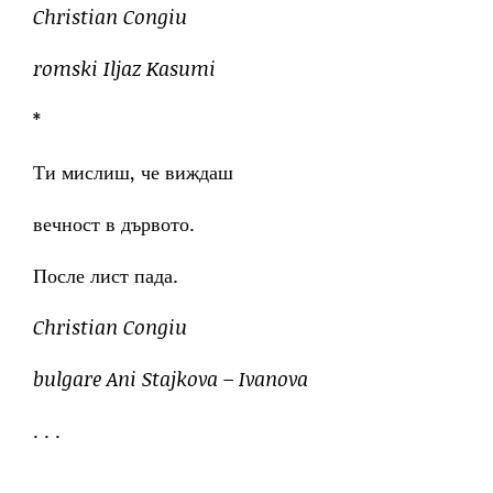
Christian Congiu
romski Iljaz Kasumi
*
Ти мислиш, че виждаш
вечност в дървото.
После лист пада.
Christian Congiu
bulgare Ani Stajkova – Ivanova
. . .