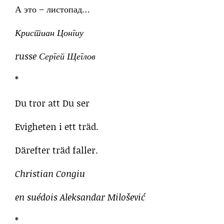
А это – листопад…
Кристиан Цонгиу
russe Сергей Щеглов
*
Du tror att Du ser
Evigheten i ett träd.
Därefter träd faller.
Christian Congiu
en suédois Aleksandar Milošević
*