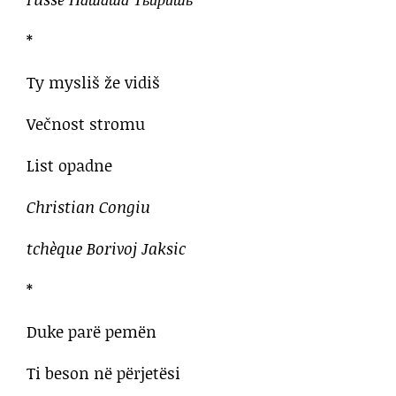
*
Ty mysliš že vidiš
Večnost stromu
List opadne
Christian Congiu
tchèque Borivoj Jaksic
*
Duke parë pemën
Ti beson në përjetësi