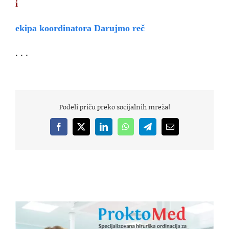
i
ekipa koordinatora Darujmo reč
. . .
Podeli priču preko socijalnih mreža!
Facebook
X
LinkedIn
WhatsApp
Telegram
Email