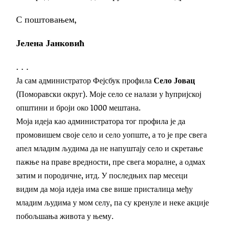
С поштовањем,
Јелена Јанковић
. . .
Ја сам администратор Фејсбук профила
Село Јовац
(Поморавски округ). Моје село се налази у ћупријској
општини и броји око 1000 мештана.
Моја идеја као администратора тог профила је да
промовишем своје село и село уопште, а то је пре свега
апел младим људима да не напуштају село и скретање
пажње на праве вредности, пре свега моралне, а одмах
затим и породичне, итд. У последњих пар месеци
видим да моја идеја има све више присталица међу
младим људима у мом селу, па су кренуле и неке акције
побољшања живота у њему.