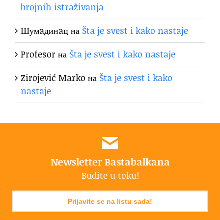
brojnih istraživanja
Шумaдинaц
на
Šta je svest i kako nastaje
Profesor
на
Šta je svest i kako nastaje
Zirojević Marko
на
Šta je svest i kako
nastaje
Newsletter Bastabalkana
Budite u toku!
Prijavite se na listu sada!