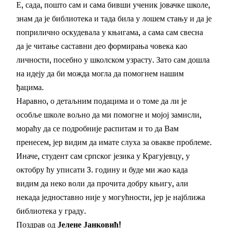
Е, сада, пошто сам и сама бивши ученик јовачке школе,
знам да је библиотека и тада била у лошем стању и да је
поприлично оскудевала у књигама, а сама сам свесна
да је читање саставни део формирања човека као
личности, посебно у школском узрасту. Зато сам дошла
на идеју да би можда могла да помогнем нашим
ђацима.
Наравно, о детаљним подацима и о томе да ли је
особље школе вољно да ми помогне и мојој замисли,
мораћу да се подробније распитам и то да Вам
пренесем, јер видим да имате слуха за овакве проблеме.
Иначе, студент сам српског језика у Крагујевцу, у
октобру ћу уписати 3. годину и буде ми жао када
видим да неко воли да прочита добру књигу, али
некада једноставно није у могућности, јер је најближа
библиотека у граду.
Поздрав од
Јелене Јанковић!