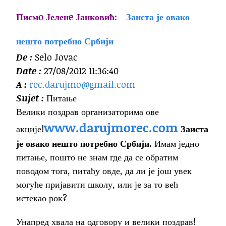
Писмo Јеленe Јанковић:
Заиста је овако
нешто потребно Србији
De :
Selo Jovac
Date :
27/08/2012 11:36:40
A :
rec.darujmo@gmail.com
Sujet :
Питање
Велики поздрав организаторима ове
www.darujmorec.com
акције!
Заиста
је овако нешто потребно Србији.
Имам једно
питање, пошто не знам где да се обратим
поводом тога, питаћу овде, да ли је још увек
могуће пријавити школу, или је за то већ
истекао рок?
Унапред хвала на одговору и велики поздрав!