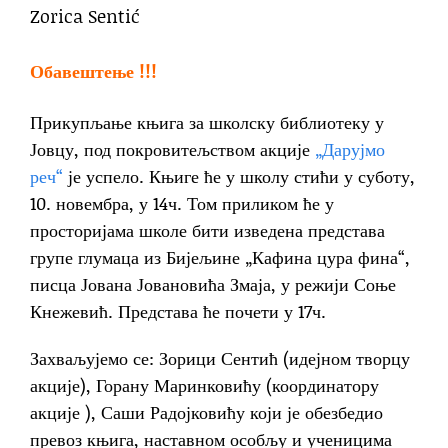
Zorica Sentić
Обавештење !!!
Прикупљање књига за школску библиотеку у
Јовцу, под покровитељством акције
„Дарујмо
реч“
је успело. Књиге ће у школу стићи у суботу,
10. новембра, у 14ч. Том приликом ће у
просторијама школе бити изведена представа
групе глумаца из Бијељине „Кафина цура фина“,
писца Јована Јовановића Змаја, у режији Соње
Кнежевић. Представа ће почети у 17ч.
Захваљујемо се: Зорици Сентић (идејном творцу
акције), Горану Маринковићу (координатору
акције ), Саши Радојковићу који је обезбедио
превоз књига, наставном особљу и ученицима