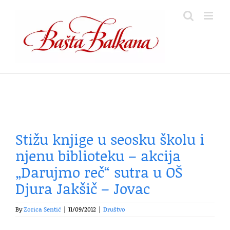
Skip
to
content
Stižu knjige u seosku školu i
njenu biblioteku – akcija
„Darujmo reč“ sutra u OŠ
Djura Jakšič – Jovac
By
Zorica Sentić
|
11/09/2012
|
Društvo