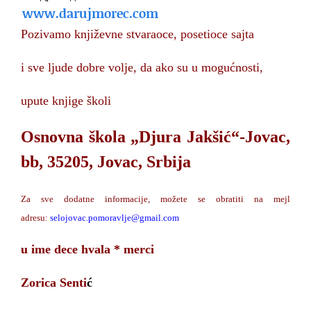
www.darujmorec.com
Pozivamo književne stvaraoce,
posetioce sajta
i sve ljude dobre volje,
da ako su u mogućnosti,
upute knjige školi
Osnovna škola „Djura Jakšić“-Jovac,
bb, 35205, Jovac, Srbija
Za sve dodatne informacije, možete se obratiti na mejl
adresu:
selojovac.pomoravlje@
gmail.com
u ime dece hvala * merci
Zorica Senti
ć