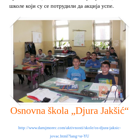
школе који су се потрудили да акција успе.
Osnovna škola „Djura Jakšić“
http://www.darujmorec.com/
aktivnosti/skole/os-djura-
jaksic-
jovac.html?lang=sr-YU