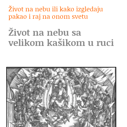
Život na nebu ili kako izgledaju
pakao i raj na onom svetu
Život na nebu sa
velikom kašikom u ruci