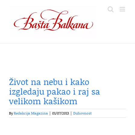
Skip
to
content
Život na nebu i kako
izgledaju pakao i raj sa
velikom kašikom
By
Redakcija Magazina
|
01/07/2013
|
Duhovnost