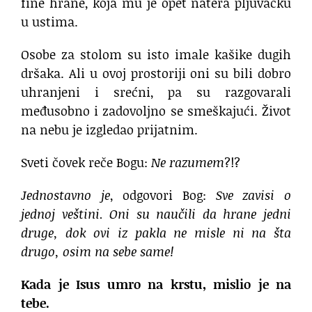
fine hrane, koja mu je opet natera pljuvačku
u ustima.
Osobe za stolom su isto imale kašike dugih
dršaka. Ali u ovoj prostoriji oni su bili dobro
uhranjeni i srećni, pa su razgovarali
međusobno i zadovoljno se smeškajući. Život
na nebu je izgledao prijatnim.
Sveti čovek reče Bogu:
Ne razumem
?!?
Jednostavno je
, odgovori Bog:
Sve zavisi o
jednoj veštini. Oni su naučili da hrane jedni
druge, dok ovi iz pakla ne misle ni na šta
drugo, osim na sebe same!
Kada je Isus umro na krstu, mislio je na
tebe.