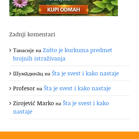
Zadnji komentari
Танасије
на
Zašto je kurkuma predmet
brojnih istraživanja
Шумaдинaц
на
Šta je svest i kako nastaje
Profesor
на
Šta je svest i kako nastaje
Zirojević Marko
на
Šta je svest i kako
nastaje