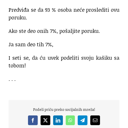
Predviđa se da 93 % osoba neće proslediti ovu
poruku.
Ako ste deo onih 7%, pošaljite poruku.
Ja sam deo tih 7%,
I seti se, da ću uvek podeliti svoju kašiku sa
tobom!
. . .
Podeli priču preko socijalnih mreža!
Facebook
X
LinkedIn
WhatsApp
Telegram
Email