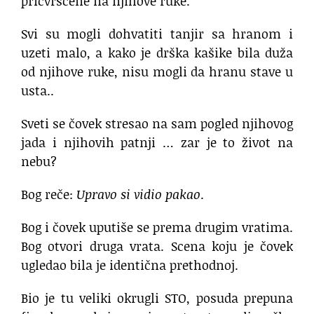
pričvršćene na njihove ruke.
Svi su mogli dohvatiti tanjir sa hranom i
uzeti malo, a kako je drška kašike bila duža
od njihove ruke, nisu mogli da hranu stave u
usta..
Sveti se čovek stresao na sam pogled njihovog
jada i njihovih patnji … zar je to život na
nebu?
Bog reče:
Upravo si vidio pakao
.
Bog i čovek uputiše se prema drugim vratima.
Bog otvori druga vrata. Scena koju je čovek
ugledao bila je identična prethodnoj.
Bio je tu veliki okrugli STO, posuda prepuna