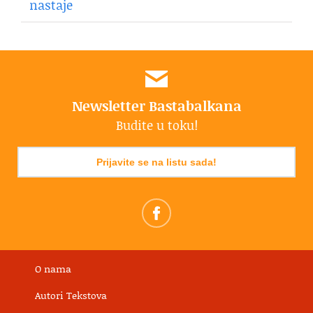
nastaje
Newsletter Bastabalkana
Budite u toku!
Prijavite se na listu sada!
O nama
Autori Tekstova