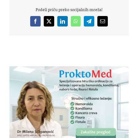
Podeli priču preko socijalnih mreža!
Facebook
X
LinkedIn
WhatsApp
Telegram
Email