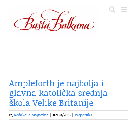
Skip
to
content
Ampleforth je najbolja i
glavna katolička srednja
škola Velike Britanije
By
Redakcija Magazina
|
02/28/2013
|
Preporuka
.