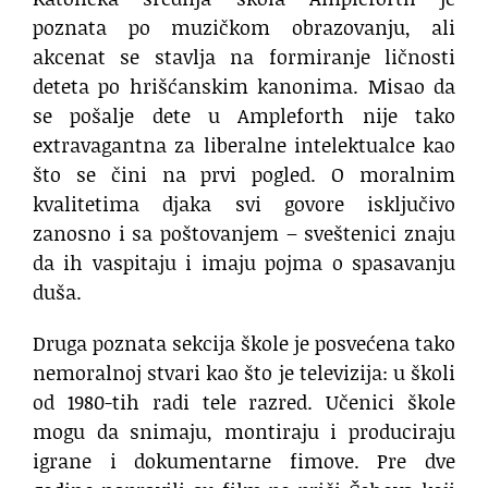
poznata po muzičkom obrazovanju, ali
akcenat se stavlja na formiranje ličnosti
deteta po hrišćanskim kanonima. Misao da
se pošalje dete u Ampleforth nije tako
extravagantna za liberalne intelektualce kao
što se čini na prvi pogled. O moralnim
kvalitetima djaka svi govore isključivo
zanosno i sa poštovanjem – sveštenici znaju
da ih vaspitaju i imaju pojma o spasavanju
duša.
Druga poznata sekcija škole je posvećena tako
nemoralnoj stvari kao što je televizija: u školi
od 1980-tih radi tele razred. Učenici škole
mogu da snimaju, montiraju i produciraju
igrane i dokumentarne fimove. Pre dve