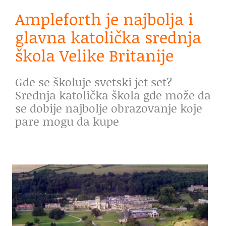
Ampleforth je najbolja i
glavna katolička srednja
škola Velike Britanije
Gde se školuje svetski jet set?
Srednja katolička škola gde može da
se dobije najbolje obrazovanje koje
pare mogu da kupe
.