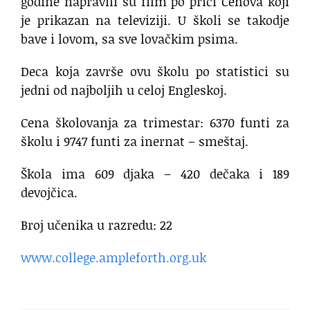
godine napravili su film po priči Čehova koji
je prikazan na televiziji. U školi se takodje
bave i lovom, sa sve lovačkim psima.
Deca koja završe ovu školu po statistici su
jedni od najboljih u celoj Engleskoj.
Cena školovanja za trimestar: 6370 funti za
školu i 9747 funti za inernat – smeštaj.
Škola ima 609 djaka – 420 dečaka i 189
devojčica.
Broj učenika u razredu: 22
www.college.ampleforth.org.uk