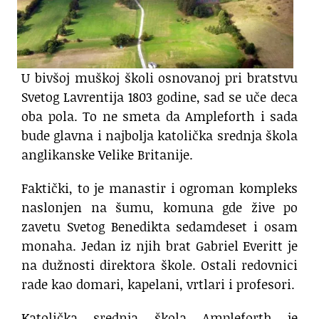
U bivšoj muškoj školi osnovanoj pri bratstvu
Svetog Lavrentija 1803 godine, sad se uče deca
oba pola. To ne smeta da Ampleforth i sada
bude glavna i najbolja katolička srednja škola
anglikanske Velike Britanije.
Faktički, to je manastir i ogroman kompleks
naslonjen na šumu, komuna gde žive po
zavetu Svetog Benedikta sedamdeset i osam
monaha. Jedan iz njih brat Gabriel Everitt je
na dužnosti direktora škole. Ostali redovnici
rade kao domari, kapelani, vrtlari i profesori.
Katolička srednja škola Ampleforth je