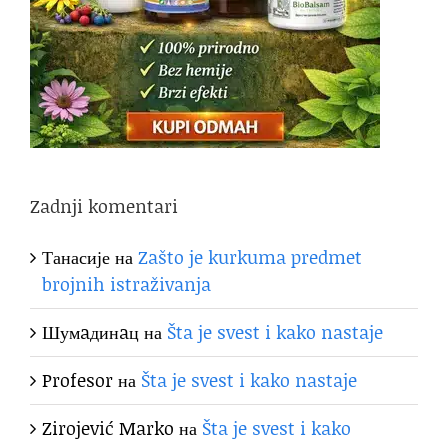
Zadnji komentari
Танасије
на
Zašto je kurkuma predmet
brojnih istraživanja
Шумaдинaц
на
Šta je svest i kako nastaje
Profesor
на
Šta je svest i kako nastaje
Zirojević Marko
на
Šta je svest i kako