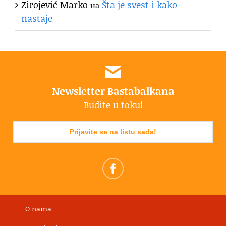
Zirojević Marko
на
Šta je svest i kako
nastaje
Newsletter Bastabalkana
Budite u toku!
Prijavite se na listu sada!
O nama