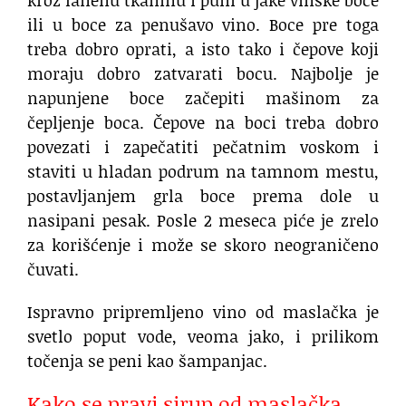
kroz lanenu tkaninu i puni u jake vinske boce
ili u boce za penušavo vino. Boce pre toga
treba dobro oprati, a isto tako i čepove koji
moraju dobro zatvarati bocu. Najbolje je
napunjene boce začepiti mašinom za
čepljenje boca. Čepove na boci treba dobro
povezati i zapečatiti pečatnim voskom i
staviti u hladan podrum na tamnom mestu,
postavljanjem grla boce prema dole u
nasipani pesak. Posle 2 meseca piće je zrelo
za korišćenje i može se skoro neograničeno
čuvati.
Ispravno pripremljeno vino od maslačka je
svetlo poput vode, veoma jako, i prilikom
točenja se peni kao šampanjac.
Kako se pravi sirup od maslačka