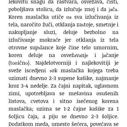
lekovitu snagu da rastvara, osvežava, čisti,
poboljšava stolicu, da izlučujе znoj i da јаčа.
Koren maslačka utiče па sva izlučivanja iz
tela, naročito žuči, otklanja zaѕtoje, smetnje i
nakupljanje sluzi, deluje bezbolno na
izlučivanje mokraće jer otklanja iz tela
otrovne supѕlance koje čine telo umornim,
koren deluje na osvežаvаnjе i jаčanje
(tопičnо). Najdelotvorniji i najlekovitiji je
sveže iscedjeni ѕok maslačka kojega treba
uzimati dnevno 2-3 supene kašike, najmanje
kroz 3-4 nedelje. Za čajni napitak, uglavnom
zimi, upotrebljava se mešavina osušenih
listova, cvetova i sitno isečenog korena
maslačka; uzima se 1-2 čajne kašike za 1
šoljicu čaja, a piju se dnevno 2-3 šoljice.
Dodatkom meda, umesto šećera, povećava se