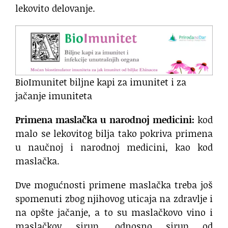
lekovito delovanje.
BioImunitet biljne kapi za imunitet i za
jačanje imuniteta
Primena maslačka u narodnoj medicini:
kod
malo se lekovitog bilja tako pokriva primena
u naučnoj i narodnoj medicini, kao kod
maslačka.
Dve mogućnosti primene maslačka treba još
spomenuti zbog njihovog uticaja na zdravlje i
na opšte jačanje, a to su maslačkovo vino i
maslačkov sirup, odnosno sirup od