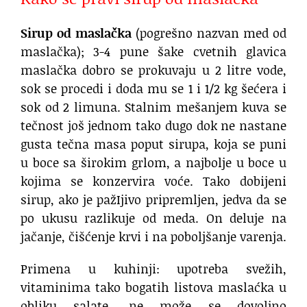
Sirup od maslačka
(pogrešno nazvan med od
maslačka); 3-4 pune šake cvetnih glavica
maslačka dobro se prokuvaju u 2 litre vode,
sok se procedi i doda mu se 1 i 1/2 kg šećera i
sok od 2 limuna. Stalnim mešanjem kuva se
tečnost još jednom tako dugo dok ne nastane
gusta tečna masa poput sirupa, koja se puni
u boce sa širokim grlom, a najbolje u boce u
kojima se konzervira voće. Tako dobijeni
sirup, ako je pažIjivo pripremljen, jedva da se
po ukusu razlikuje od meda. On deluje na
jačanje, čišćenje krvi i na poboljšanje varenja.
Primena u kuhinji: upotreba svežih,
vitaminima tako bogatih listova maslaćka u
obliku salate, ne može se dovoljno