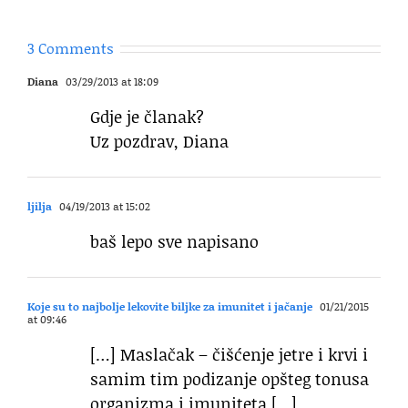
3 Comments
Diana
03/29/2013 at 18:09
Gdje je članak?
Uz pozdrav, Diana
ljilja
04/19/2013 at 15:02
baš lepo sve napisano
Koje su to najbolje lekovite biljke za imunitet i jačanje
01/21/2015
at 09:46
[…] Maslačak – čišćenje jetre i krvi i
samim tim podizanje opšteg tonusa
organizma i imuniteta […]