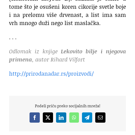
tome što je osušeni koren cikorije svetle boje
i na prelomu više drvenast, a list ima sam
vrh mnogo duži nego list maslačka.
. . .
Odlomak iz knjige
Lekovito bilje i njegova
primena
, autor Rihard Vilfort
http://prirodanadar.rs/proizvodi/
Podeli priču preko socijalnih mreža!
Facebook
X
LinkedIn
WhatsApp
Telegram
Email