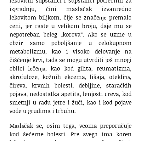
lekovitih supstanci i supstanci potrebnih za
izgradnju, čini maslačak izvanredno
lekovitom biljkom, čije se značeпје premalo
ceni, jer raste u velikom broju, daje mu se
nepotreban beleg „korova“. Ako se uzme u
obzir samo poboljšanje u celokupnom
metabolizmu, kao i visoko delovanje na
čišćenje krvi, tada se mogu utvrditi još mnogi
oblici lеčeпја, kao kod gihta, reumatizma,
skrofuloze, kožnih ekcema, lišaja, otekliпа,
čireva, krvnih bolesti, debljine, staračkih
pojava, nedostatka apetita, lenjosti creva, kod
smetnji u radu jetre i žuči, kao i kod pojave
vode u grudima i trbuhu.
Mаѕlаčak se, osim toga, veoma preporučuje
kod šećerne bolesti. Pre svega ima koren