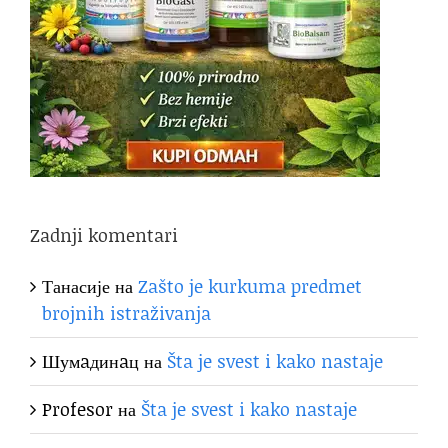
Zadnji komentari
Танасије
на
Zašto je kurkuma predmet
brojnih istraživanja
Шумaдинaц
на
Šta je svest i kako nastaje
Profesor
на
Šta je svest i kako nastaje