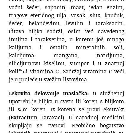
voćni šećer, saponin, mast, jedan enzim,
tragove eteričnog ulja, vosak, sluz, kaučuk,
šećer, belančevinu, levulin i taraksacin.
Čitava biljka sadrži, osim već navedenog
inulina i tarakserina, u korenu još mnogo
kalijuma i ostalih mineralnih soli,
kalcijuma, mangana, natrijuma,
silicijumovu kiselinu, sumpor i u znatnoj
količiпi vitamina С. Sadržaj vitamina C veći
je u proleće u svežim listovima.
Lekovito delovanje maslačka:
u službenoj
upotrebi je biljka u cvetu ili koren s biljkom
ili sаm koren. Iz korena se pravi ekstrakt
(Extractum Taraxaci). U narodnoj medicini
skupljaju se cvetovi. Neobično bogatstvo