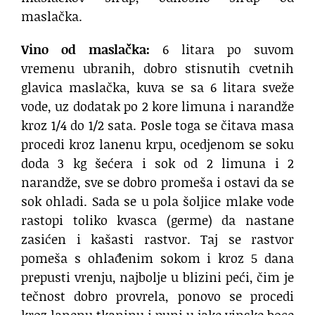
maslačka.
Vino od maslačka:
6 litara po suvom
vremenu ubranih, dobro stisnutih cvetnih
glavica maslačka, kuva se sa 6 litara sveže
vode, uz dodatak po 2 kore limuna i narandže
kroz 1/4 do 1/2 sata. Posle toga se čitava masa
procedi kroz lanenu krpu, ocedjenom se soku
doda 3 kg šećera i sok od 2 limuna i 2
narandže, sve se dobro promeša i ostavi da se
sok ohladi. Sada se u pola šoljice mlake vode
rastopi toliko kvasca (germe) da nastane
zasićen i kašasti rastvor. Taj se rastvor
pomeša s ohlađenim sokom i kroz 5 dana
prepusti vrenju, najbolje u blizini peći, čim je
tečnost dobro provrela, ponovo se procedi