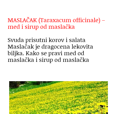
MASLAČAK (Taraxacum officinale) –
med i sirup od maslačka
Svuda prisutni korov i salata
Maslačak je dragocena lekovita
biljka. Kako se pravi med od
maslačka i sirup od maslačka