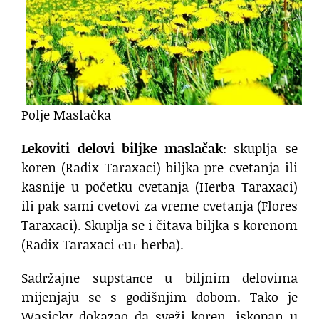
Polje Maslačka
Lekoviti delovi biljke maslačak
: skuplja se
koren (Radix Taraxaci) biljka pre cvetanja ili
kasnije u početku cvetanja (Herba Taraxaci)
ili pak sami cvetovi za vreme cvetanja (Flores
Taraxaci). Skuplja se i čitava biljka s korenom
(Radix Taraxaci сuт herba).
Sadržajne supstaпce u biljnim delovima
mijenjaju se s godišnjim dobom. Tako je
Wasicky dokazao da sveži koren, iskopan u