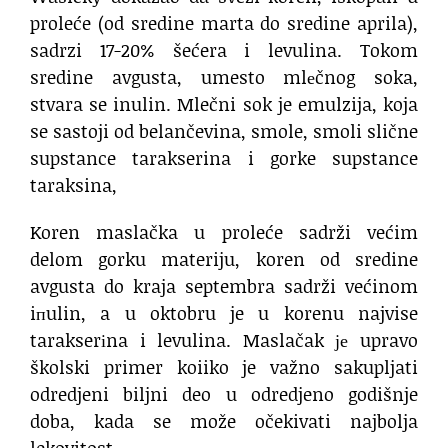
proleće (od sredine marta do sredine aprila),
sadrzi 17-20% šećera i levulina. Tokom
sredine avgusta, umesto mlеčnog soka,
stvara se inulin. Mlečni sok je emulzija, koja
se sastoji od belančevina, smole, smoli slične
supstance tarakserina i gorke supstance
taraksina,
Koren maslačka u proleće sadrži većim
delom gorku materiju, koren od sredine
avgusta do kraja septembra sadrži većinom
iпulin, a u oktobru je u korenu najvise
tarakserіna i levulina. Maslačak је upravo
školski primer koiiko je važno sakupljati
odredjeni biljni deo u odredjeno godišnje
doba, kada se može očekivati najbolja
lekovitost.