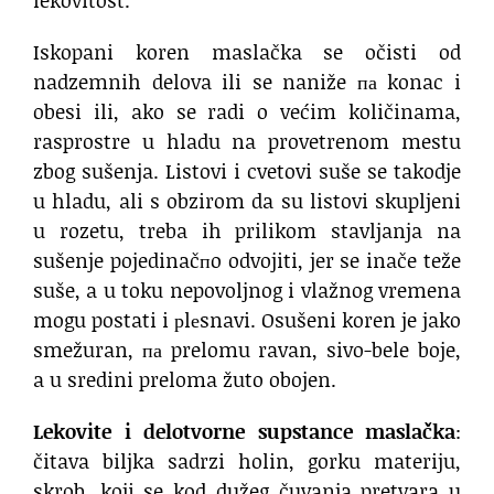
Iskopani koren maslačka se očisti od
nadzemnih delova ili se naniže па konac i
obesi ili, ako se radi o većim količinama,
rasprostre u hladu na provetrenom mestu
zbog sušenja. Listovi i cvetovi suše se takodje
u hladu, ali s obzirom da su listovi skupljeni
u rozetu, treba ih prilikom stavljanja na
sušenje pojedinačпo odvojiti, jer se inače teže
suše, a u toku nepovoljnog i vlažnog vremena
mogu postati i рlеsnavi. Osušeni koren je jako
smežuran, па prelomu ravan, sivo-bele boje,
a u sredini preloma žuto obojen.
Lekovite i delotvorne supstance maslačka
:
čitava biljka sadrzi holin, gorku materiju,
skrob, koji se kod dužeg čuvanja pretvara u