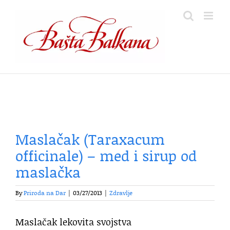
Skip
to
content
Maslačak (Taraxacum
officinale) – med i sirup od
maslačka
By
Priroda na Dar
|
03/27/2013
|
Zdravlje
Maslačak lekovita svojstva