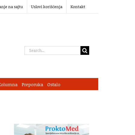
anje na sajtu
Uslovi korišćenja
Kontakt
Search
for:
Kolumna
Preporuka
Ostalo