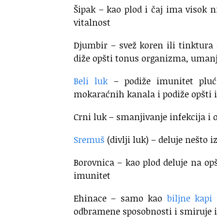
Šipak – kao plod i čaj ima visok n
vitalnost
Djumbir – svež koren ili tinktura 
diže opšti tonus organizma, uman
Beli luk
– podiže imunitet pluća
mokaraćnih kanala i podiže opšti i
Crni luk – smanjivanje infekcija i 
Sremuš
(divlji luk) – deluje nešto 
Borovnica – kao plod deluje na opš
imunitet
Ehinace – samo kao
biljne kapi
odbramene sposobnosti i smiruje i