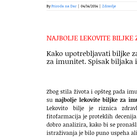
By
Priroda na Dar
|
04/14/2014
|
Zdravlje
NAJBOLJE LEKOVITE BILJKE
Kako upotrebljavati biljke za
za imunitet. Spisak biljaka
Zbog stila života i opšteg pada imu
su
najbolje lekovite biljke za i
Lekovito bilje je riznica zdra
fitofarmacija je proteklih decenija
dobro analizira, kako bi se pronaš
istraživanja je bilo puno uspeha ali