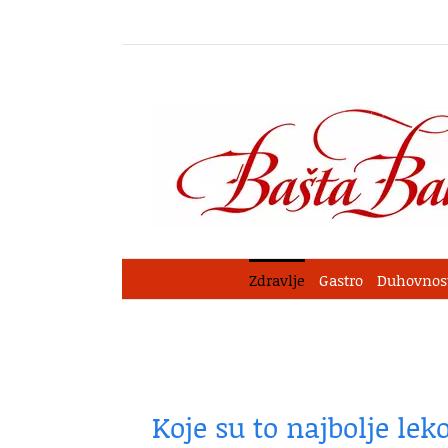
Skip
to
content
Zdravlje
Gastro
Duhovnos
Koje su to najbolje lek