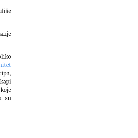
uliše
anje
oliko
nitet
ipa,
 kapi
 koje
u su