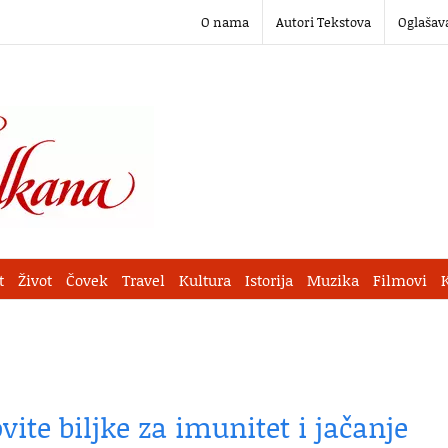
O nama
Autori Tekstova
Oglašav
t
Život
Čovek
Travel
Kultura
Istorija
Muzika
Filmovi
ovite biljke za imunitet i jačanje