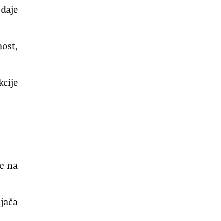
 daje
nost,
cije
je na
jača