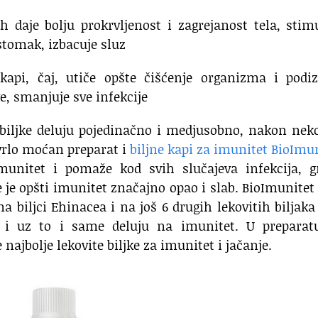
h daje bolju prokrvljenost i zagrejanost tela, stim
stomak, izbacuje sluz
kapi, čaj, utiče opšte čišćenje organizma i podiz
ve, smanjuje sve infekcije
 biljke deluju pojedinačno i medjusobno, nakon nek
 vrlo moćan preparat i
biljne kapi za imunitet BioImu
unitet i pomaže kod svih slučajeva infekcija, gr
e je opšti imunitet značajno opao i slab. BioImunitet
a biljci Ehinacea i na još 6 drugih lekovitih biljaka
 i uz to i same deluju na imunitet. U preparat
 najbolje lekovite biljke za imunitet i jačanje.