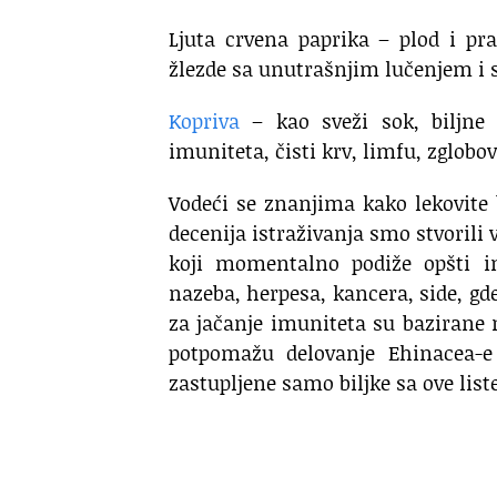
Ljuta crvena paprika – plod i pra
žlezde sa unutrašnjim lučenjem i 
Kopriva
– kao sveži sok, biljne 
imuniteta, čisti krv, limfu, zglobo
Vodeći se znanjima kako lekovite
decenija istraživanja smo stvorili
koji momentalno podiže opšti im
nazeba, herpesa, kancera, side, gd
za jačanje imuniteta su bazirane n
potpomažu delovanje Ehinacea-e
zastupljene samo biljke sa ove liste