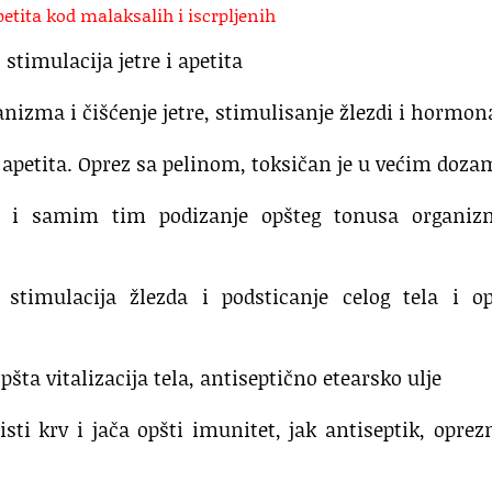
petita kod malaksalih i iscrpljenih
stimulacija jetre i apetita
anizma i čišćenje jetre, stimulisanje žlezdi i hormon
nje apetita. Oprez sa pelinom, toksičan je u većim doz
vi i samim tim podizanje opšteg tonusa organiz
 stimulacija žlezda i podsticanje celog tela i op
opšta vitalizacija tela, antiseptično etearsko ulje
sti krv i jača opšti imunitet, jak antiseptik, oprez