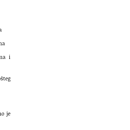
a
ama
ma i
šteg
no je