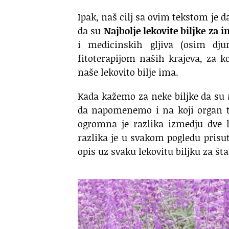
Ipak, naš cilj sa ovim tekstom je
da su
Najbolje lekovite biljke za i
i medicinskih gljiva (osim dj
fitoterapijom naših krajeva, za k
naše lekovito bilje ima.
Kada kažemo za neke biljke da su
da napomenemo i na koji organ te 
ogromna je razlika izmedju dve l
razlika je u svakom pogledu prisut
opis uz svaku lekovitu biljku za šta