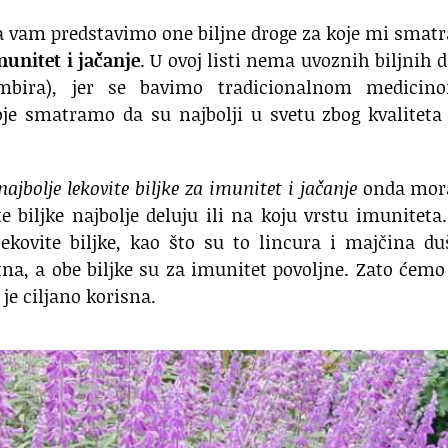
 da vam predstavimo one biljne droge za koje mi sma
munitet i jačanje
. U ovoj listi nema uvoznih biljnih 
umbira), jer se bavimo tradicionalnom medicin
oje smatramo da su najbolji u svetu zbog kvaliteta
n
ajbolje lekovite biljke za imunitet i jačanje
onda mo
biljke najbolje deluju ili na koju vrstu imuniteta.
ekovite biljke, kao što su to lincura i majčina du
na, a obe biljke su za imunitet povoljne. Zato ćemo
 je ciljano korisna.