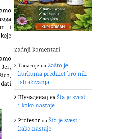
tramo
droga
om i
 koje
Zadnji komentari
ramo
Танасије
на
Zašto je
 Jer,
kurkuma predmet brojnih
šica,
istraživanja
 dati
Шумaдинaц
на
Šta je svest
i kako nastaje
Profesor
на
Šta je svest i
kako nastaje