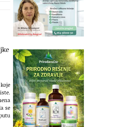
ljke
 koje
ste.
mena
da se
 putu