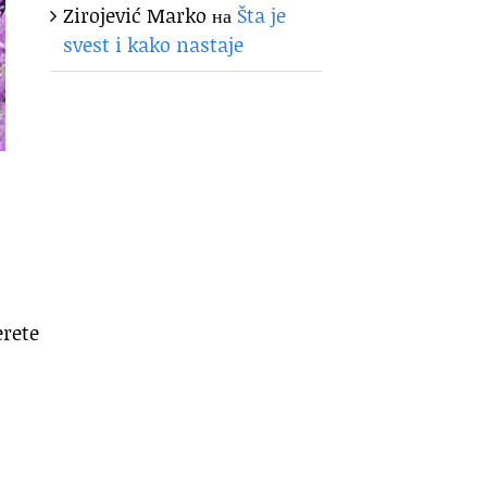
Zirojević Marko
на
Šta je
svest i kako nastaje
erete