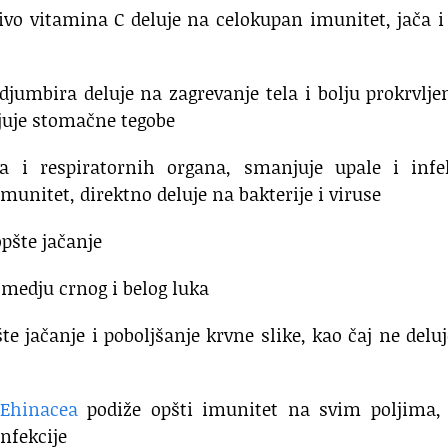
ivo vitamina C deluje na celokupan imunitet, jača i
djumbira deluje na zagrevanje tela i bolju prokrvlje
juje stomačne tegobe
 i respiratornih organa, smanjuje upale i infek
munitet, direktno deluje na bakterije i viruse
opšte jačanje
izmedju crnog i belog luka
te jačanje i poboljšanje krvne slike, kao čaj ne delu
 Ehinacea
podiže opšti imunitet na svim poljima, 
nfekcije