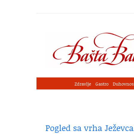
Skip
to
content
Zdravlje
Gastro
Duhovnos
Pogled sa vrha Ježevca 