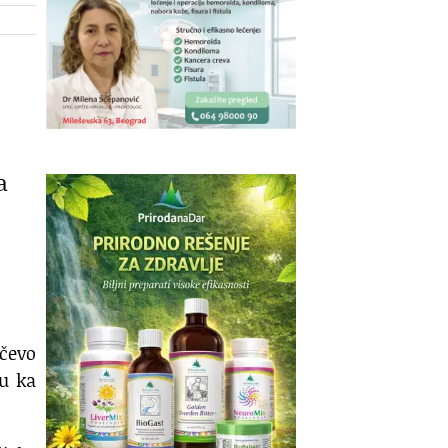
a
ičevo
su ka