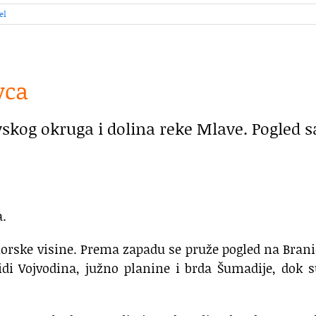
el
vca
vskog okruga i dolina reke Mlave. Pogled s
a.
orske visine. Prema zapadu se pruže pogled na Bran
idi Vojvodina, južno planine i brda Šumadije, dok 