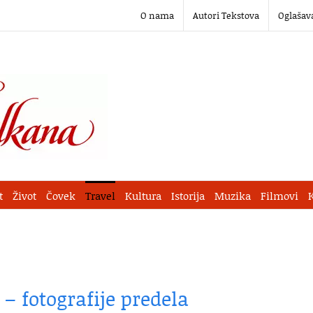
O nama
Autori Tekstova
Oglašav
t
Život
Čovek
Travel
Kultura
Istorija
Muzika
Filmovi
– fotografije predela