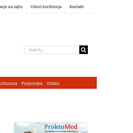
anje na sajtu
Uslovi korišćenja
Kontakt
Search
for:
Kolumna
Preporuka
Ostalo