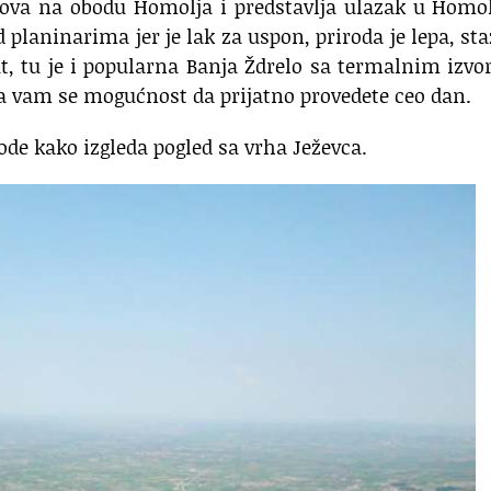
hova na obodu Homolja i predstavlja ulazak u Homo
planinarima jer je lak za uspon, priroda je lepa, sta
t, tu je i popularna Banja Ždrelo sa termalnim izv
a vam se mogućnost da prijatno provedete ceo dan.
irode kako izgleda pogled sa vrha Ježevca.