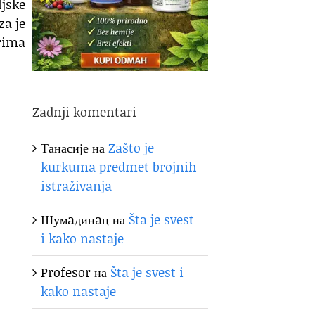
ljske
za je
orima
Zadnji komentari
Танасије
на
Zašto je
kurkuma predmet brojnih
istraživanja
Шумaдинaц
на
Šta je svest
i kako nastaje
Profesor
на
Šta je svest i
kako nastaje