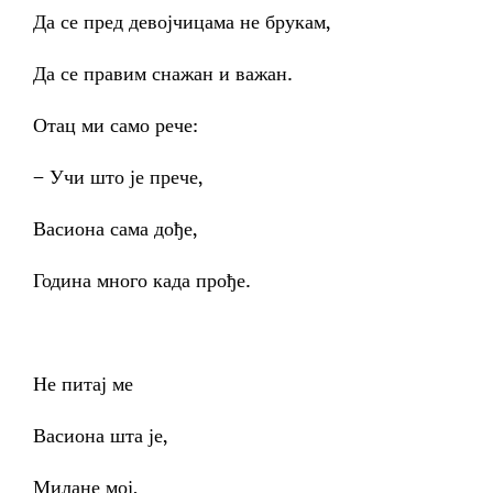
Да се пред девојчицама не брукам,
Да се правим снажан и важан.
Отац ми само рече:
– Учи што је прече,
Васиона сама дође,
Година много када прође.
Не питај ме
Васиона шта је,
Милане мој,