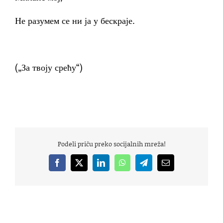
Не разумем се ни ја у бескраје.
(„За твоју срећу“)
Podeli priču preko socijalnih mreža!
Facebook
X
LinkedIn
WhatsApp
Telegram
Email