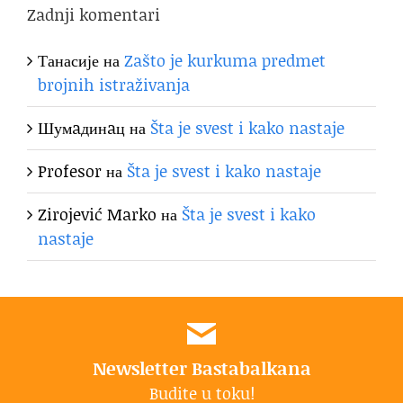
Zadnji komentari
Танасије
на
Zašto je kurkuma predmet
brojnih istraživanja
Шумaдинaц
на
Šta je svest i kako nastaje
Profesor
на
Šta je svest i kako nastaje
Zirojević Marko
на
Šta je svest i kako
nastaje
Newsletter Bastabalkana
Budite u toku!