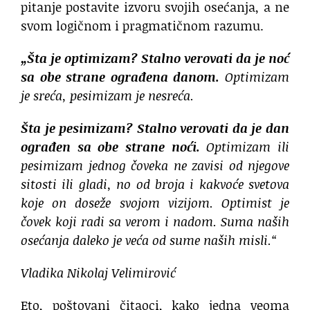
pitanje postavite izvoru svojih osećanja, a ne
svom logičnom i pragmatičnom razumu.
„Šta je optimizam? Stalno verovati da je noć
sa obe strane ograđena danom.
Optimizam
je sreća, pesimizam je nesreća.
Šta je pesimizam? Stalno verovati da je dan
ograđen sa obe strane noći.
Optimizam ili
pesimizam jednog čoveka ne zavisi od njegove
sitosti ili gladi, no od broja i kakvoće svetova
koje on doseže svojom vizijom. Optimist je
čovek koji radi sa verom i nadom. Suma naših
osećanja daleko je veća od sume naših misli.“
Vladika Nikolaj Velimirović
Eto, poštovani čitaoci, kako jedna veoma