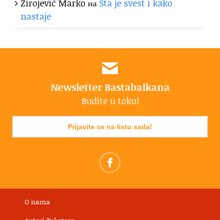
Zirojević Marko
на
Šta je svest i kako
nastaje
Newsletter Bastabalkana
Budite u toku!
Prijavite se na listu sada!
O nama