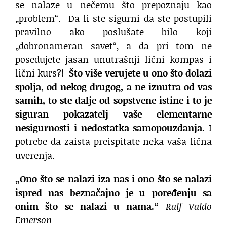
se nalaze u nečemu što prepoznaju kao
„problem“. Da li ste sigurni da ste postupili
pravilno ako poslušate bilo koji
„dobronameran savet“, a da pri tom ne
posedujete jasan unutrašnji lični kompas i
lični kurs?!
Što više verujete u ono što dolazi
spolja, od nekog drugog, a ne iznutra od vas
samih, to ste dalje od sopstvene istine i to je
siguran pokazatelj vaše elementarne
nesigurnosti i nedostatka samopouzdanja.
I
potrebe da zaista preispitate neka vaša lična
uverenja.
„Ono što se nalazi iza nas i ono što se nalazi
ispred nas beznačajno je u poređenju sa
onim što se nalazi u nama.“
Ralf Valdo
Emerson