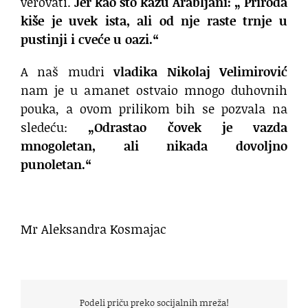
verovati.
Jer kao što kažu Arabljani: „ Priroda
kiše je uvek ista, ali od nje raste trnje u
pustinji i cveće u oazi.“
A naš mudri
vladika Nikolaj Velimirović
nam je u amanet ostvaio mnogo duhovnih
pouka, a ovom prilikom bih se pozvala na
sledeću:
„Odrastao čovek je vazda
mnogoletan, ali nikada dovoljno
punoletan.“
Mr Aleksandra Kosmajac
Podeli priču preko socijalnih mreža!