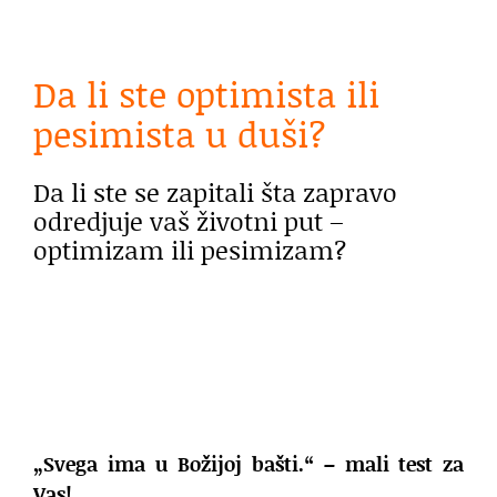
Da li ste optimista ili
pesimista u duši?
Da li ste se zapitali šta zapravo
odredjuje vaš životni put –
optimizam ili pesimizam?
„Svega ima u Božijoj bašti.“ – mali test za
Vas!