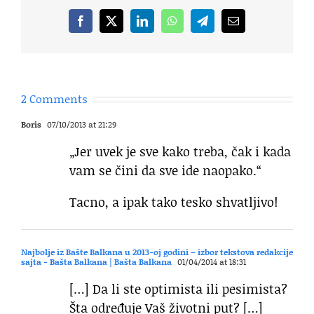
Facebook
X
LinkedIn
WhatsApp
Telegram
Email
2 Comments
Boris
07/10/2013 at 21:29
„Jer uvek je sve kako treba, čak i kada
vam se čini da sve ide naopako.“
Tacno, a ipak tako tesko shvatljivo!
Najbolje iz Bašte Balkana u 2013-oj godini – izbor tekstova redakcije
sajta - Bašta Balkana | Bašta Balkana
01/04/2014 at 18:31
[…] Da li ste optimista ili pesimista?
Šta određuje Vaš životni put? […]