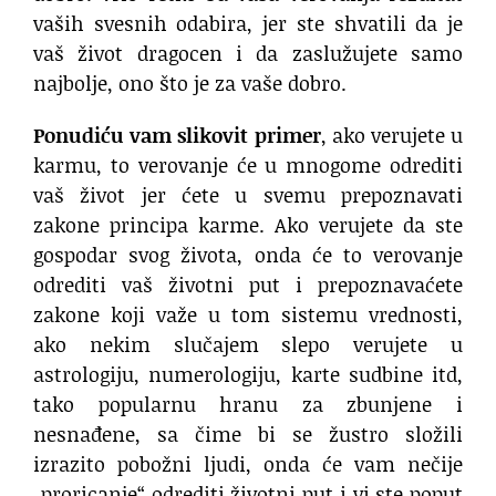
vaših svesnih odabira, jer ste shvatili da je
vaš život dragocen i da zaslužujete samo
najbolje, ono što je za vaše dobro.
Ponudiću vam slikovit primer
, ako verujete u
karmu, to verovanje će u mnogome odrediti
vaš život jer ćete u svemu prepoznavati
zakone principa karme. Ako verujete da ste
gospodar svog života, onda će to verovanje
odrediti vaš životni put i prepoznavaćete
zakone koji važe u tom sistemu vrednosti,
ako nekim slučajem slepo verujete u
astrologiju, numerologiju, karte sudbine itd,
tako popularnu hranu za zbunjene i
nesnađene, sa čime bi se žustro složili
izrazito pobožni ljudi, onda će vam nečije
„proricanje“ odrediti životni put i vi ste poput