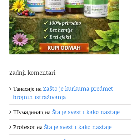
Zadnji komentari
Танасије
на
Zašto je kurkuma predmet
brojnih istraživanja
Шумaдинaц
на
Šta je svest i kako nastaje
Profesor
на
Šta je svest i kako nastaje