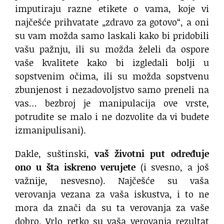
imputiraju razne etikete o vama, koje vi
najčešće prihvatate „zdravo za gotovo“, a oni
su vam možda samo laskali kako bi pridobili
vašu pažnju, ili su možda želeli da ospore
vaše kvalitete kako bi izgledali bolji u
sopstvenim očima, ili su možda sopstvenu
zbunjenost i nezadovoljstvo samo preneli na
vas… bezbroj je manipulacija ove vrste,
potrudite se malo i ne dozvolite da vi budete
izmanipulisani).
Dakle, suštinski,
vaš životni put određuje
ono u šta iskreno verujete
(i svesno, a još
važnije, nesvesno). Najčešće su vaša
verovanja vezana za vaša iskustva, i to ne
mora da znači da su ta verovanja za vaše
dobro. Vrlo retko su vaša verovanja rezultat