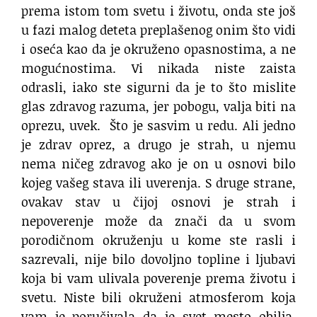
prema istom tom svetu i životu, onda ste još
u fazi malog deteta preplašenog onim što vidi
i oseća kao da je okruženo opasnostima, a ne
mogućnostima. Vi nikada niste zaista
odrasli, iako ste sigurni da je to što mislite
glas zdravog razuma, jer pobogu, valja biti na
oprezu, uvek. Što je sasvim u redu. Ali jedno
je zdrav oprez, a drugo je strah, u njemu
nema ničeg zdravog ako je on u osnovi bilo
kojeg vašeg stava ili uverenja. S druge strane,
ovakav stav u čijoj osnovi je strah i
nepoverenje može da znači da u svom
porodičnom okruženju u kome ste rasli i
sazrevali, nije bilo dovoljno topline i ljubavi
koja bi vam ulivala poverenje prema životu i
svetu. Niste bili okruženi atmosferom koja
vam je poručivala da je svet mesto obilja,