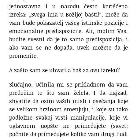
jednostavna i u narodu često korišćena
izreka: „Svega ima u Božijoj bašti!“, može da
vam bude pokazatelj vašeg istinske pozicije i
emocionalne predispozicije. Ali, molim Vas,
budite svesni da je to samo predispozicija, i
ako vam se ne dopada, uvek možete da je
promenite.
A zašto sam se uhvatila baš za ovu izreku?
Slučajno. Učinila mi se prikladnom da vam
predočim to što sam želela. I da najzad,
shvatite da osim vaših misli i osećanja koje
se velikom brzinom smenjuju, i koje su tako
podložne svakoj vrsti manipulacije, koje vi
uglavnom uopšte ne primećujete (savet:
počnite da primećujete koliko vam drugi ljudi