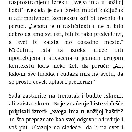
rasprostranjenu izreku: „Svega ima u Božijoj
bašti“. Nekada je ova izreka mudri zaključak
u afirmativnom kontekstu koji bi trebalo da
poruči: „Lepota je u različitosti i ne bi bilo
dobro da smo svi isti, bili bi tako predvidljivi,
a svet bi zaista bio dosadno mesto.“
Međutim, ista ta izreka može biti
upotrebljena i shvaćena u jednom drugom
kontekstu kada neko želi da poruči: „Ah,
kakvih sve ludaka i čudaka ima na svetu, da
se prosto čovek uplaši i prenerazi.“
Sada zastanite na trenutak i budite iskreni,
ali zaista iskreni.
Koje značenje biste vi češće
pripisali izreci: „Svega ima u Božijoj bašti“?
To što prepoznate kao svoj odgovor određuje i
vaš put. Ukazuje na sledeće: da li na svet i