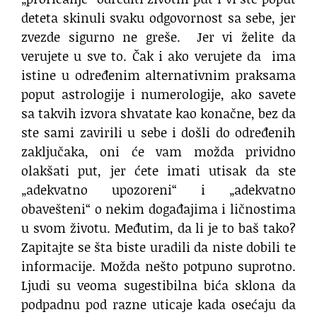
deteta skinuli svaku odgovornost sa sebe, jer
zvezde sigurno ne greše. Jer vi želite da
verujete u sve to. Čak i ako verujete da ima
istine u određenim alternativnim praksama
poput astrologije i numerologije, ako savete
sa takvih izvora shvatate kao konačne, bez da
ste sami zavirili u sebe i došli do određenih
zaključaka, oni će vam možda prividno
olakšati put, jer ćete imati utisak da ste
„adekvatno upozoreni“ i „adekvatno
obavešteni“ o nekim događajima i ličnostima
u svom životu. Međutim, da li je to baš tako?
Zapitajte se šta biste uradili da niste dobili te
informacije. Možda nešto potpuno suprotno.
Ljudi su veoma sugestibilna bića sklona da
podpadnu pod razne uticaje kada osećaju da