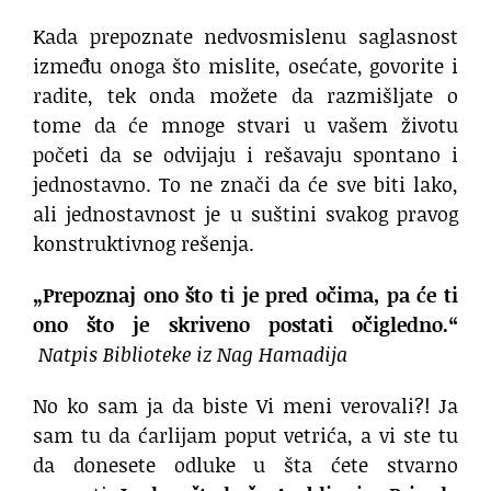
Kada prepoznate nedvosmislenu saglasnost
između onoga što mislite, osećate, govorite i
radite, tek onda možete da razmišljate o
tome da će mnoge stvari u vašem životu
početi da se odvijaju i rešavaju spontano i
jednostavno. To ne znači da će sve biti lako,
ali jednostavnost je u suštini svakog pravog
konstruktivnog rešenja.
„Prepoznaj ono što ti je pred očima, pa će ti
ono što je skriveno postati očigledno.“
Natpis Biblioteke iz Nag Hamadija
No ko sam ja da biste Vi meni verovali?! Ja
sam tu da ćarlijam poput vetrića, a vi ste tu
da donesete odluke u šta ćete stvarno