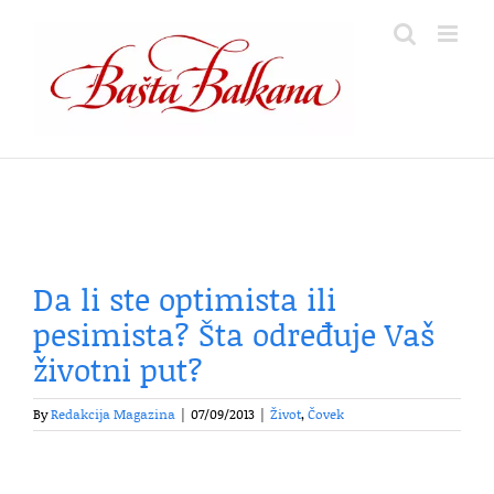
Skip
to
content
Da li ste optimista ili
pesimista? Šta određuje Vaš
životni put?
By
Redakcija Magazina
|
07/09/2013
|
Život
,
Čovek