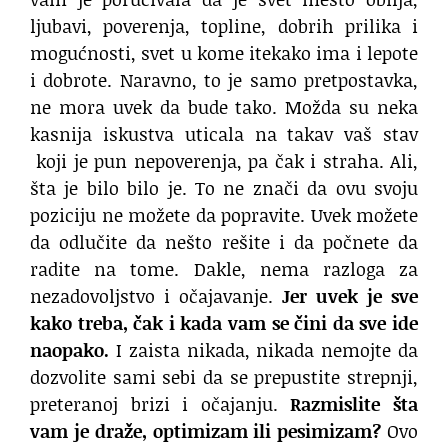
ljubavi, poverenja, topline, dobrih prilika i
mogućnosti, svet u kome itekako ima i lepote
i dobrote. Naravno, to je samo pretpostavka,
ne mora uvek da bude tako. Možda su neka
kasnija iskustva uticala na takav vaš stav
koji je pun nepoverenja, pa čak i straha. Ali,
šta je bilo bilo je. To ne znači da ovu svoju
poziciju ne možete da popravite. Uvek možete
da odlučite da nešto rešite i da počnete da
radite na tome. Dakle, nema razloga za
nezadovoljstvo i očajavanje.
Jer uvek je sve
kako treba, čak i kada vam se čini da sve ide
naopako.
I zaista nikada, nikada nemojte da
dozvolite sami sebi da se prepustite strepnji,
preteranoj brizi i očajanju.
Razmislite šta
vam je draže, optimizam ili pesimizam?
Ovo