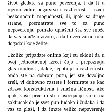
život gledate sa puno poverenja, i da li u
njemu vidite bogatstvo i različitost i izvor
beskonačnih mogućnosti, ili, ipak, sa druge
strane, posmatrate sve to sa puno
nepoverenja, pomalo uplašeni šta sve može
da vas snađe u životu, a da to verovatno nisu
događaji koje želite.
Ukoliko pripadate onima koji su skloni da u
ovoj jednostavnoj izreci čuju i prepoznaju
glas mudrosti, dakle, lepota je u različitosti,
onda ste na dobrom putu, jer ste dovoljno
zreli, vi duhovno rastete i formirate se kao
zdrava konstruktivna i snažna ličnost. Ako
ipak, vaše prve misli i asocijacije vuku na
zaključak da je svet pun ludaka i čudaka i da
vas to plaši, i da imate veliko nepoverenje