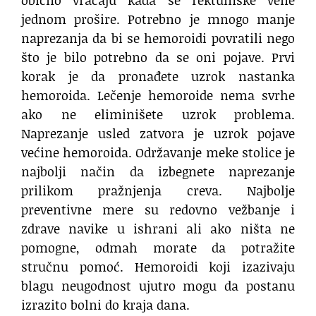
obično vraćaju kada se rektumske vene
jednom prošire. Potrebno je mnogo manje
naprezanja da bi se hemoroidi povratili nego
što je bilo potrebno da se oni pojave. Prvi
korak je da pronađete uzrok nastanka
hemoroida. Lečenje hemoroide nema svrhe
ako ne eliminišete uzrok problema.
Naprezanje usled zatvora je uzrok pojave
većine hemoroida. Održavanje meke stolice je
najbolji način da izbegnete naprezanje
prilikom pražnjenja creva. Najbolje
preventivne mere su redovno vežbanje i
zdrave navike u ishrani ali ako ništa ne
pomogne, odmah morate da potražite
stručnu pomoć. Hemoroidi koji izazivaju
blagu neugodnost ujutro mogu da postanu
izrazito bolni do kraja dana.