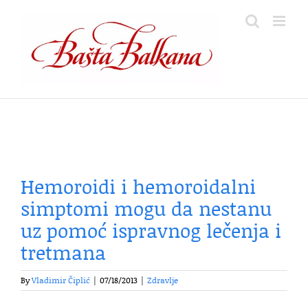
Skip
to
content
Hemoroidi i hemoroidalni
simptomi mogu da nestanu
uz pomoć ispravnog lečenja i
tretmana
By
Vladimir Čiplić
|
07/18/2013
|
Zdravlje