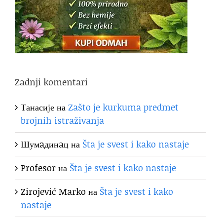
Zadnji komentari
Танасије
на
Zašto je kurkuma predmet
brojnih istraživanja
Шумaдинaц
на
Šta je svest i kako nastaje
Profesor
на
Šta je svest i kako nastaje
Zirojević Marko
на
Šta je svest i kako
nastaje