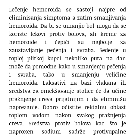
Lečenje hemoroida se sastoji najpre od
eliminisanja simptoma a zatim smanjivanja
hemoroida. Da bi se umanjio bol mogu da se
koriste lekovi protiv bolova, ali kreme za
hemoroide i čepići su najbolje za
zaustavljanje pečenja i svraba. Sedenje u
toploj plitkoj kupci nekoliko puta na dan
može da pomodne kako u smanjenju pečenja
i svraba, tako u smanjenju veličine
hemoroida. Laksativi na bazi vlakana ili
sredstva za omekšavanje stolice će da učine
pražnjenje creva prijatnijim i da eliminišu
naprezanje. Dobro očistite rektalnu oblast
toplom vodom nakon svakog pražnjenja
creva. Sredstva protiv bolova kao što je
naproxen sodium sadrže protivupalne