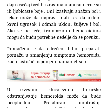
daju osećaj tvrdih izraslina u anusu i crne su
ili ljubičaste boje . Oni izazivaju snažan bol i
lekar može da napravi mali rez da ukloni
krvni ugrušak i odmah ukloni šuljeve i bol.
Ako se ne leče, tromboznim hemeroidima
mogu da budu potrebne nedelje da se povuku.
Pronađeno je da određeni biljni preparati
pomažu u smanjenju simptoma hemoroida,
kao i jastučići ispunjeni hamamelisom.
U izvesnim slučajevima hirurško
odstranjivanje hemoroida može da bude
neophodno. Prolabirani unutrašnji