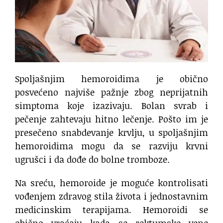
Spoljašnjim hemoroidima je obično
posvećeno najviše pažnje zbog neprijatnih
simptoma koje izazivaju. Bolan svrab i
pečenje zahtevaju hitno lečenje. Pošto im je
presečeno snabdevanje krvlju, u spoljašnjim
hemoroidima mogu da se razviju krvni
ugrušci i da dođe do bolne tromboze.
Na sreću, hemoroide je moguće kontrolisati
vođenjem zdravog stila života i jednostavnim
medicinskim terapijama. Hemoroidi se