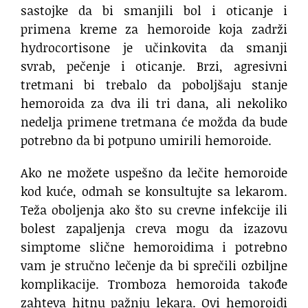
sastojke da bi smanjili bol i oticanje i
primena kreme za hemoroide koja zadrži
hydrocortisone je učinkovita da smanji
svrab, pečenje i oticanje. Brzi, agresivni
tretmani bi trebalo da poboljšaju stanje
hemoroida za dva ili tri dana, ali nekoliko
nedelja primene tretmana će možda da bude
potrebno da bi potpuno umirili hemoroide.
Ako ne možete uspešno da lečite hemoroide
kod kuće, odmah se konsultujte sa lekarom.
Teža oboljenja ako što su crevne infekcije ili
bolest zapaljenja creva mogu da izazovu
simptome slične hemoroidima i potrebno
vam je stručno lečenje da bi sprečili ozbiljne
komplikacije. Tromboza hemoroida takođe
zahteva hitnu pažnju lekara. Ovi hemoroidi