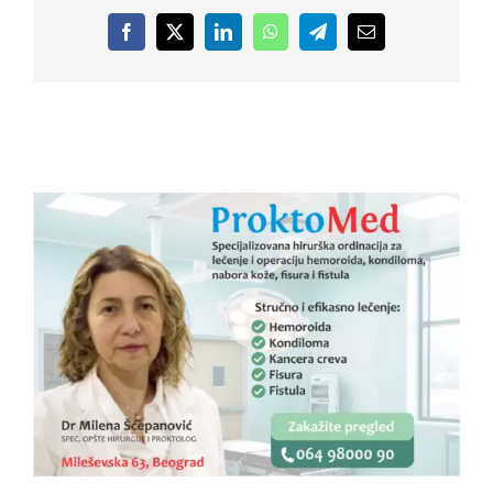
Facebook
X
LinkedIn
WhatsApp
Telegram
Email