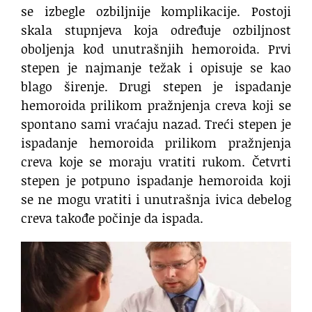
se izbegle ozbiljnije komplikacije. Postoji
skala stupnjeva koja određuje ozbiljnost
oboljenja kod unutrašnjih hemoroida. Prvi
stepen je najmanje težak i opisuje se kao
blago širenje. Drugi stepen je ispadanje
hemoroida prilikom pražnjenja creva koji se
spontano sami vraćaju nazad. Treći stepen je
ispadanje hemoroida prilikom pražnjenja
creva koje se moraju vratiti rukom. Četvrti
stepen je potpuno ispadanje hemoroida koji
se ne mogu vratiti i unutrašnja ivica debelog
creva takođe počinje da ispada.