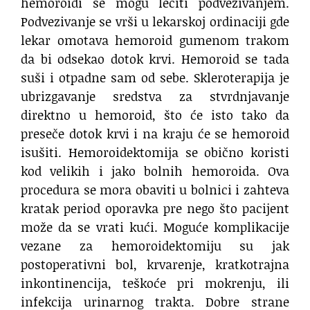
hemoroidi se mogu lečiti podvezivanjem.
Podvezivanje se vrši u lekarskoj ordinaciji gde
lekar omotava hemoroid gumenom trakom
da bi odsekao dotok krvi. Hemoroid se tada
suši i otpadne sam od sebe. Skleroterapija je
ubrizgavanje sredstva za stvrdnjavanje
direktno u hemoroid, što će isto tako da
preseče dotok krvi i na kraju će se hemoroid
isušiti. Hemoroidektomija se obično koristi
kod velikih i jako bolnih hemoroida. Ova
procedura se mora obaviti u bolnici i zahteva
kratak period oporavka pre nego što pacijent
može da se vrati kući. Moguće komplikacije
vezane za hemoroidektomiju su jak
postoperativni bol, krvarenje, kratkotrajna
inkontinencija, teškoće pri mokrenju, ili
infekcija urinarnog trakta. Dobre strane