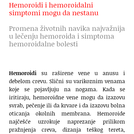
Hemoroidi i hemoroidalni
simptomi mogu da nestanu
Promena životnih navika najvažnija
u lečenju hemoroida i simptoma
hemoroidalne bolesti
Hemoroidi
su raširene vene u anusu i
debelom crevu. Slični su varikoznim venama
koje se pojavljuju na nogama. Kada se
iritiraju, hemoroidne vene mogu da izazovu
svrab, pečenje ili da krvare i da izazovu bolna
oticanja okolnih membrana. Hemoroide
najčešće uzrokuje naprezanje prilikom
pražnjenja creva, dizanja teškog tereta,