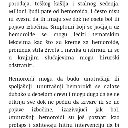
porođaja, teškog kašlja i stalnog sedenja.
Milioni ljudi pate od hemoroida, i često nisu
ni svesni da ih imaju sve dok ne osete bol ili
pojavu izbočina. Simptomi koji se javljaju uz
hemoroide se mogu lečiti tematskim
lekovima kao što su kreme za hemoroide,
promena stila života i navika u ishrani ili se
u krajnjim slučajevima mogu hirurški
odstraniti.
Hemoroidi mogu da budu unutrašnji ili
spoljašnji. Unutrašnji hemoroidi se nalaze
duboko u debelom crevu i mogu dugo da se ne
otkriju sve dok ne počnu da krvare ili se ne
pojave izbočine, izazivajući jak bol.
Unutrašnji hemoroidi su još poznati kao
prolaps i zahtevaju hitnu intervenciju da bi