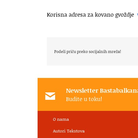
Korisna adresa za kovano gvoždje
Podeli priču preko socijalnih mreža!
Newsletter Bastabalkan
Budite u toku!
O nama
Autori Tekstova