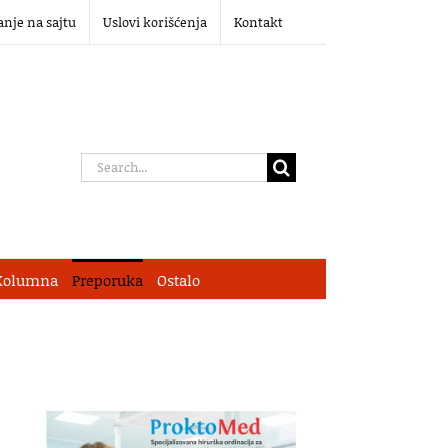
anje na sajtu
Uslovi korišćenja
Kontakt
Search
for:
Kolumna
Preporuka
Ostalo