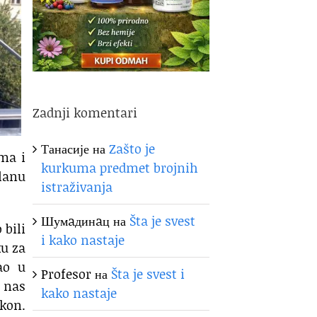
Zadnji komentari
Танасије
на
Zašto je
ima i
kurkuma predmet brojnih
planu
istraživanja
Шумaдинaц
на
Šta je svest
 bili
i kako nastaje
ku za
ao u
Profesor
на
Šta je svest i
d nas
kako nastaje
lkon.