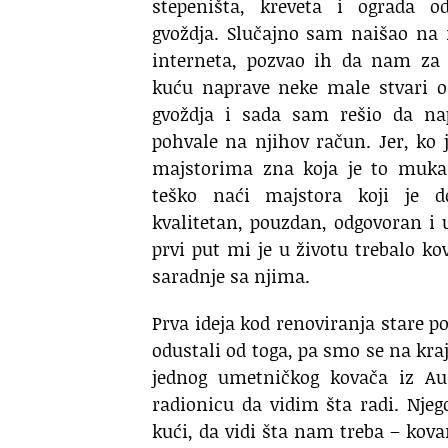
stepeništa, kreveta i ograda o
gvoždja. Slučajno sam naišao na 
interneta, pozvao ih da nam za
kuću naprave neke male stvari 
gvoždja i sada sam rešio da na
pohvale na njihov račun. Jer, ko 
majstorima zna koja je to muka
teško naći majstora koji je do
kvalitetan, pouzdan, odgovoran i
prvi put mi je u životu trebalo k
saradnje sa njima.
Prva ideja kod renoviranja stare p
odustali od toga, pa smo se na kra
jednog umetničkog kovača iz Au
radionicu da vidim šta radi. Nje
kući, da vidi šta nam treba – kova