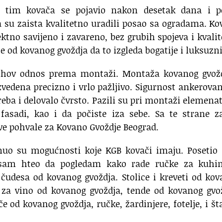
v tim kovača se pojavio nakon desetak dana i p
a su zaista kvalitetno uradili posao sa ogradama. K
ektno savijeno i zavareno, bez grubih spojeva i kvali
 od kovanog gvoždja da to izgleda bogatije i luksuzni
jihov odnos prema montaži. Montaža kovanog gvožd
vedena precizno i vrlo pažljivo. Sigurnost ankerovan
treba i delovalo čvrsto. Pazili su pri montaži elemena
fasadi, kao i da počiste iza sebe. Sa te strane z
ve pohvale za Kovano Gvoždje Beograd.
nuo su mogućnosti koje KGB kovači imaju. Posetio
r sam hteo da pogledam kako rade ručke za kuhin
udesa od kovanog gvoždja. Stolice i kreveti od ko
ca za vino od kovanog gvoždja, tende od kovanog gvo
 od kovanog gvoždja, ručke, žardinjere, fotelje, i št