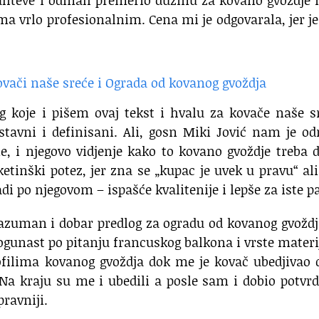
ahteve i odmah premerio dužinu za kovano gvoždje 
 vrlo profesionalnim. Cena mi je odgovarala, jer je
g koje i pišem ovaj tekst i hvalu za kovače naše s
ostavni i definisani. Ali, gosn Miki Jović nam je 
, i njegovo vidjenje kako to kovano gvoždje treba 
etinški potez, jer zna se „kupac je uvek u pravu“ al
di po njegovom – ispašće kvalitenije i lepše za iste p
azuman i dobar predlog za ogradu od kovanog gvožd
jogunast po pitanju francuskog balkona i vrste materi
filima kovanog gvoždja dok me je kovač ubedjivao 
ji. Na kraju su me i ubedili a posle sam i dobio potvr
pravniji.