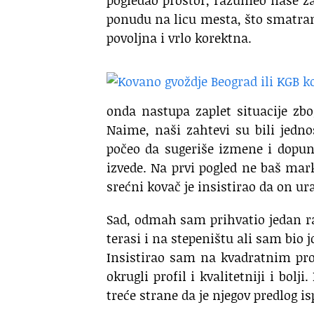
pogledao prostor, razumeo naše z
ponudu na licu mesta, što smatrama
povoljna i vrlo korektna.
onda nastupa zaplet situacije zbo
Naime, naši zahtevi su bili jedn
počeo da sugeriše izmene i dopune
izvede. Na prvi pogled ne baš mark
srećni kovač je insistirao da on ura
Sad, odmah sam prihvatio jedan r
terasi i na stepeništu ali sam bio 
Insistirao sam na kvadratnim pro
okrugli profil i kvalitetniji i bol
treće strane da je njegov predlog is