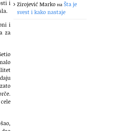
sti i
Zirojević Marko
на
Šta je
sla.
svest i kako nastaje
pni i
a za
etio
imalo
itet
edaju
 zato
orče.
 cele
ošao,