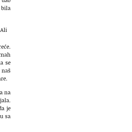
i dao
 bila
Ali
reće.
odmah
da se
i naš
are.
ja na
jala.
da je
du sa