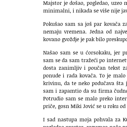
Majstor je došao, pogledao, uzeo 
minimalni, i nikada se više nije jav
Pokušao sam sa još par kovača za
nemaju vremena. Jedna od najveć
kovano gvoždje je pak bilo preskup
Našao sam se u ćorsokaku, jer p
sam se da sam tražeći po internet
dosta zanimljiv i poučan tekst z
ponude i rada kovača. To je malo
krivinu, da te neko podučava šta 
sam i zapamtio da su firma čudno
Potrudio sam se malo preko intern
priče, gosn Miki Jović se u roku od 
I sad nastupa moja pohvala za KG