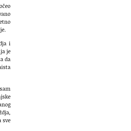
očeo
ovano
tetno
je.
ja i
ja je
ta da
aista
 sam
jske
vanog
ždja,
a sve