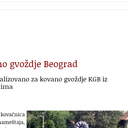
no gvoždje Beograd
jalizovano za kovano gvoždje KGB iz
čima
e kovačnica
ameštaja,