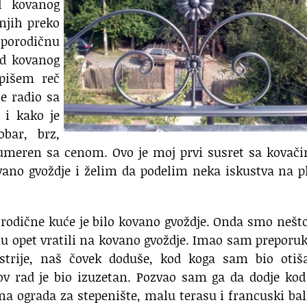
d kovanog
njih preko
 porodičnu
od kovanog
pišem reč
je radio sa
 i kako je
bar, brz,
 umeren sa cenom. Ovo je moj prvi susret sa kovač
ovano gvoždje i želim da podelim neka iskustva na 
orodične kuće je bilo kovano gvoždje. Onda smo nešto
ju opet vratili na kovano gvoždje. Imao sam preporu
strije, naš čovek doduše, kod koga sam bio otiš
gov rad je bio izuzetan. Pozvao sam ga da dodje ko
na ograda za stepenište, malu terasu i francuski ba