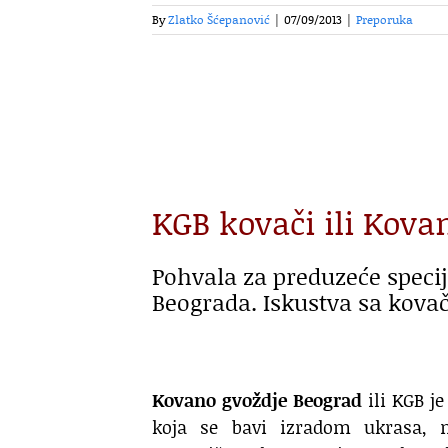
By
Zlatko Šćepanović
|
07/09/2013
|
Preporuka
KGB kovači ili Kova
Pohvala za preduzeće speci
Beograda. Iskustva sa kova
Kovano gvoždje Beograd
ili KGB j
koja se bavi izradom ukrasa, n