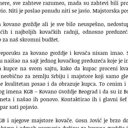
mere, sve zahteve razumeo, mada su zahtevi bili pro
io. Niti je poslao ponudu niti se javio. Majstorska po
 kovano gvoždje ali je sve bilo neuspešno, nedostu
ih i najboljih kovačkih radnji, odnosno preduzeć
o za naš skromni budžet.
reporuku za kovano gvoždje i kovača nisam imao. S
u naišao na sajt jednog kovačkog preduzeća koje je 
a kupce na svom sajtu, kako da kupac proceni kval
 neobično za zemlju Srbiju i majstore koji samo gl
je kvalitetan posao i da obrazuje kupca. To cenim i
g imena KGB – Kovano Gvoždje Beograd i da su iz B
eta i našao ih ponovo. Kontaktirao ih i glavni šef
par sati pojavio.
B i njegove majstore kovače. Gosn Jović je brzo d