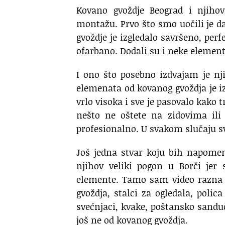
Kovano gvoždje Beograd i njiho
montažu. Prvo što smo uočili je d
gvoždje je izgledalo savršeno, perf
ofarbano. Dodali su i neke elemente
I ono što posebno izdvajam je n
elemenata od kovanog gvoždja je iz
vrlo visoka i sve je pasovalo kako 
nešto ne oštete na zidovima ili 
profesionalno. U svakom slučaju s
Još jedna stvar koju bih napome
njihov veliki pogon u Borči je
elemente. Tamo sam video razna č
gvoždja, stalci za ogledala, poli
svećnjaci, kvake, poštansko sanduče
još ne od kovanog gvoždja.