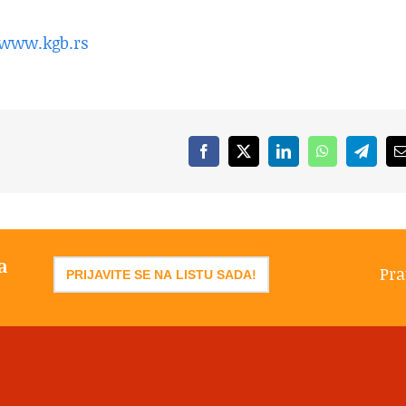
www.kgb.rs
Facebook
X
LinkedIn
WhatsApp
Telegr
a
Pra
PRIJAVITE SE NA LISTU SADA!