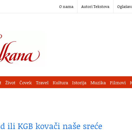
O nama
Autori Tekstova
Oglašav
t
Život
Čovek
Travel
Kultura
Istorija
Muzika
Filmovi
 ili KGB kovači naše sreće