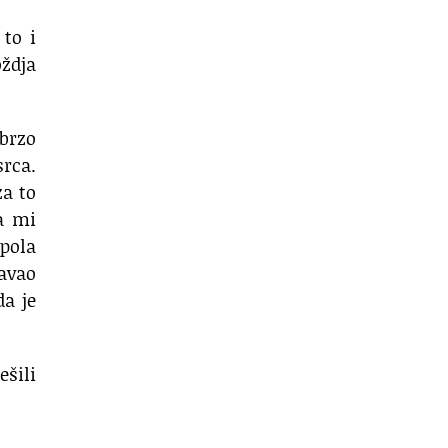
to i
oždja
 brzo
rca.
za to
a mi
 pola
ćavao
da je
ešili