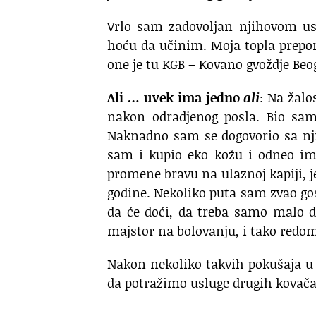
Vrlo sam zadovoljan njihovom us
hoću da učinim. Moja topla prepor
one je tu KGB – Kovano gvoždje Beo
Ali … uvek ima jedno
ali
: Na žalo
nakon odradjenog posla. Bio sam
Naknadno sam se dogovorio sa nji
sam i kupio eko kožu i odneo im
promene bravu na ulaznoj kapiji, je
godine. Nekoliko puta sam zvao gos
da će doći, da treba samo malo da 
majstor na bolovanju, i tako redo
Nakon nekoliko takvih pokušaja u 
da potražimo usluge drugih kovača. 