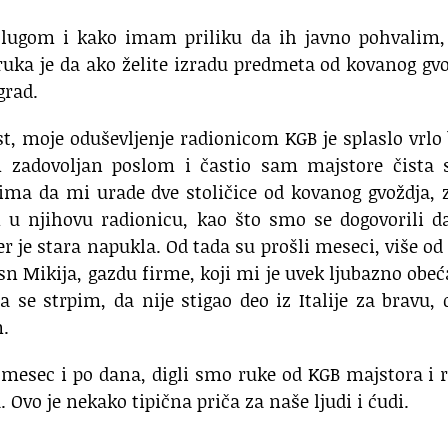
lugom i kako imam priliku da ih javno pohvalim, 
uka je da ako želite izradu predmeta od kovanog gv
grad.
st, moje oduševljenje radionicom KGB je splaslo vrlo
 zadovoljan poslom i častio sam majstore čista s
ma da mi urade dve stoličice od kovanog gvoždja, 
 u njihovu radionicu, kao što smo se dogovorili d
r je stara napukla. Od tada su prošli meseci, više od
n Mikija, gazdu firme, koji mi je uvek ljubazno obe
se strpim, da nije stigao deo iz Italije za bravu, 
m.
mesec i po dana, digli smo ruke od KGB majstora i r
Ovo je nekako tipična priča za naše ljudi i ćudi.