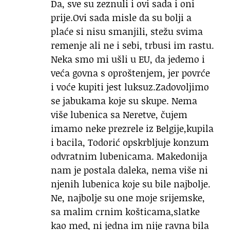
Da, sve su zeznuli i ovi sada i oni
prije.Ovi sada misle da su bolji a
plaće si nisu smanjili, stežu svima
remenje ali ne i sebi, trbusi im rastu.
Neka smo mi ušli u EU, da jedemo i
veća govna s oproštenjem, jer povrće
i voće kupiti jest luksuz.Zadovoljimo
se jabukama koje su skupe. Nema
više lubenica sa Neretve, čujem
imamo neke prezrele iz Belgije,kupila
i bacila, Todorić opskrbljuje konzum
odvratnim lubenicama. Makedonija
nam je postala daleka, nema više ni
njenih lubenica koje su bile najbolje.
Ne, najbolje su one moje srijemske,
sa malim crnim košticama,slatke
kao med, ni jedna im nije ravna bila