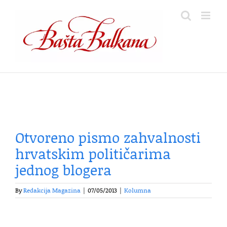
Skip
to
content
Otvoreno pismo zahvalnosti
hrvatskim političarima
jednog blogera
By
Redakcija Magazina
|
07/05/2013
|
Kolumna