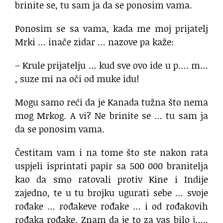
brinite se, tu sam ja da se ponosim vama.
Ponosim se sa vama, kada me moj prijatelj
Mrki … inače zidar … nazove pa kaže:
– Krule prijatelju … kud sve ovo ide u p…. m…
, suze mi na oči od muke idu!
Mogu samo reći da je Kanada tužna što nema
mog Mrkog. A vi? Ne brinite se … tu sam ja
da se ponosim vama.
Čestitam vam i na tome što ste nakon rata
uspjeli isprintati papir sa 500 000 branitelja
kao da smo ratovali protiv Kine i Indije
zajedno, te u tu brojku ugurati sebe … svoje
rođake … rođakeve rođake … i od rođakovih
rođaka rođake. Znam da je to za vas bilo j….,