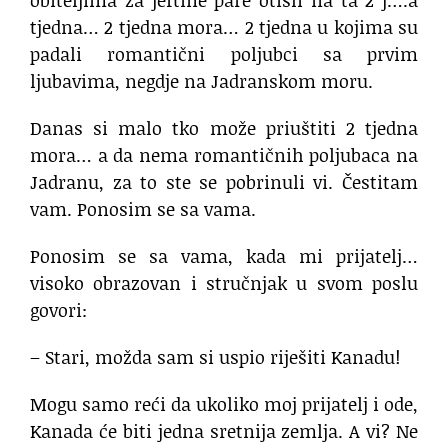
obiteljima za jeftine pare otišli na ta 2 j….a
tjedna… 2 tjedna mora… 2 tjedna u kojima su
padali romantični poljubci sa prvim
ljubavima, negdje na Jadranskom moru.
Danas si malo tko može priuštiti 2 tjedna
mora… a da nema romantičnih poljubaca na
Jadranu, za to ste se pobrinuli vi. Čestitam
vam. Ponosim se sa vama.
Ponosim se sa vama, kada mi prijatelj…
visoko obrazovan i stručnjak u svom poslu
govori:
– Stari, možda sam si uspio riješiti Kanadu!
Mogu samo reći da ukoliko moj prijatelj i ode,
Kanada će biti jedna sretnija zemlja. A vi? Ne