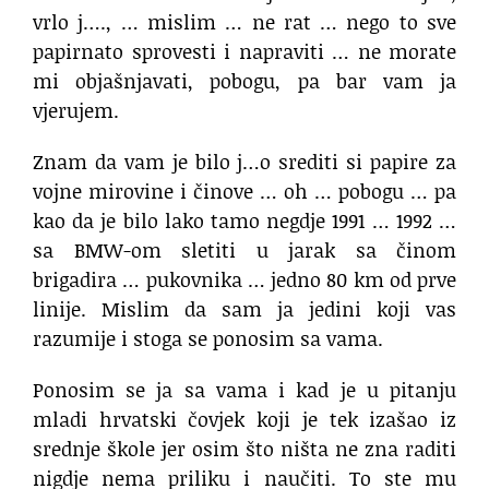
vrlo j…., … mislim … ne rat … nego to sve
papirnato sprovesti i napraviti … ne morate
mi objašnjavati, pobogu, pa bar vam ja
vjerujem.
Znam da vam je bilo j…o srediti si papire za
vojne mirovine i činove … oh … pobogu … pa
kao da je bilo lako tamo negdje 1991 … 1992 …
sa BMW-om sletiti u jarak sa činom
brigadira … pukovnika … jedno 80 km od prve
linije. Mislim da sam ja jedini koji vas
razumije i stoga se ponosim sa vama.
Ponosim se ja sa vama i kad je u pitanju
mladi hrvatski čovjek koji je tek izašao iz
srednje škole jer osim što ništa ne zna raditi
nigdje nema priliku i naučiti. To ste mu