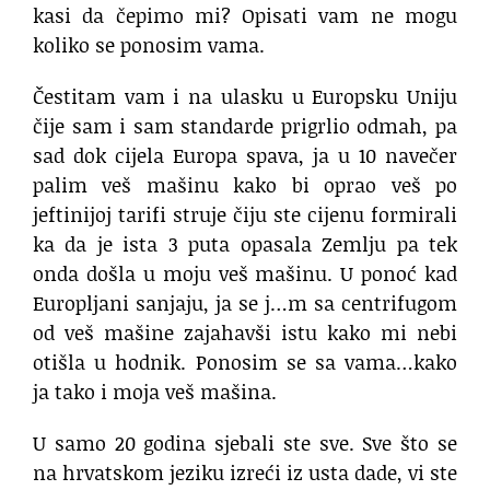
kasi da čepimo mi? Opisati vam ne mogu
koliko se ponosim vama.
Čestitam vam i na ulasku u Europsku Uniju
čije sam i sam standarde prigrlio odmah, pa
sad dok cijela Europa spava, ja u 10 navečer
palim veš mašinu kako bi oprao veš po
jeftinijoj tarifi struje čiju ste cijenu formirali
ka da je ista 3 puta opasala Zemlju pa tek
onda došla u moju veš mašinu. U ponoć kad
Europljani sanjaju, ja se j…m sa centrifugom
od veš mašine zajahavši istu kako mi nebi
otišla u hodnik. Ponosim se sa vama…kako
ja tako i moja veš mašina.
U samo 20 godina sjebali ste sve. Sve što se
na hrvatskom jeziku izreći iz usta dade, vi ste