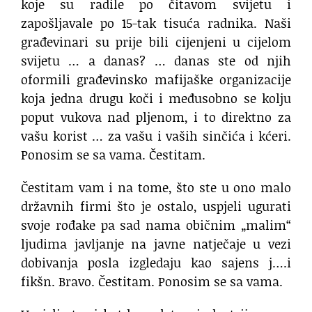
koje su radile po čitavom svijetu i
zapošljavale po 15-tak tisuća radnika. Naši
građevinari su prije bili cijenjeni u cijelom
svijetu … a danas? … danas ste od njih
oformili građevinsko mafijaške organizacije
koja jedna drugu koči i međusobno se kolju
poput vukova nad pljenom, i to direktno za
vašu korist … za vašu i vaših sinčića i kćeri.
Ponosim se sa vama. Čestitam.
Čestitam vam i na tome, što ste u ono malo
državnih firmi što je ostalo, uspjeli ugurati
svoje rođake pa sad nama običnim „malim“
ljudima javljanje na javne natječaje u vezi
dobivanja posla izgledaju kao sajens j….i
fikšn. Bravo. Čestitam. Ponosim se sa vama.