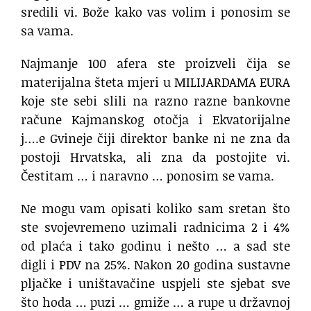
sredili vi. Bože kako vas volim i ponosim se
sa vama.
Najmanje 100 afera ste proizveli čija se
materijalna šteta mjeri u MILIJARDAMA EURA
koje ste sebi slili na razno razne bankovne
račune Kajmanskog otočja i Ekvatorijalne
j….e Gvineje čiji direktor banke ni ne zna da
postoji Hrvatska, ali zna da postojite vi.
Čestitam … i naravno … ponosim se vama.
Ne mogu vam opisati koliko sam sretan što
ste svojevremeno uzimali radnicima 2 i 4%
od plaća i tako godinu i nešto … a sad ste
digli i PDV na 25%. Nakon 20 godina sustavne
pljačke i uništavačine uspjeli ste sjebat sve
što hoda … puzi … gmiže … a rupe u državnoj