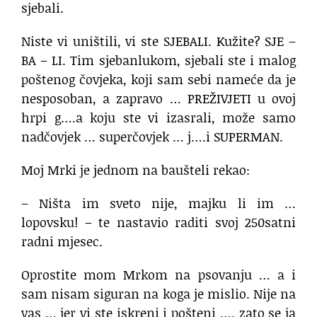
sjebali.
Niste vi uništili, vi ste SJEBALI. Kužite? SJE –
BA – LI. Tim sjebanlukom, sjebali ste i malog
poštenog čovjeka, koji sam sebi nameće da je
nesposoban, a zapravo … PREŽIVJETI u ovoj
hrpi g….a koju ste vi izasrali, može samo
nadčovjek … superčovjek … j….i SUPERMAN.
Moj Mrki je jednom na baušteli rekao:
– Ništa im sveto nije, majku li im …
lopovsku! – te nastavio raditi svoj 250satni
radni mjesec.
Oprostite mom Mrkom na psovanju … a i
sam nisam siguran na koga je mislio. Nije na
vas … jer vi ste iskreni i pošteni …. zato se ja