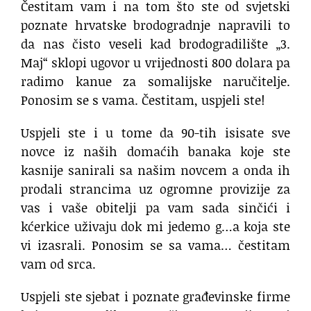
Čestitam vam i na tom što ste od svjetski
poznate hrvatske brodogradnje napravili to
da nas čisto veseli kad brodogradilište „3.
Maj“ sklopi ugovor u vrijednosti 800 dolara pa
radimo kanue za somalijske naručitelje.
Ponosim se s vama. Čestitam, uspjeli ste!
Uspjeli ste i u tome da 90-tih isisate sve
novce iz naših domaćih banaka koje ste
kasnije sanirali sa našim novcem a onda ih
prodali strancima uz ogromne provizije za
vas i vaše obitelji pa vam sada sinčići i
kćerkice uživaju dok mi jedemo g…a koja ste
vi izasrali. Ponosim se sa vama… čestitam
vam od srca.
Uspjeli ste sjebat i poznate građevinske firme