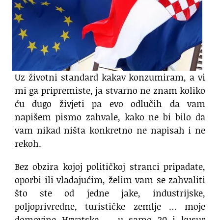
Uz životni standard kakav konzumiram, a vi
mi ga pripremiste, ja stvarno ne znam koliko
ću dugo živjeti pa evo odlučih da vam
napišem pismo zahvale, kako ne bi bilo da
vam nikad ništa konkretno ne napisah i ne
rekoh.
Bez obzira kojoj političkoj stranci pripadate,
oporbi ili vladajućim, želim vam se zahvaliti
što ste od jedne jake, industrijske,
poljoprivredne, turističke zemlje … moje
domovine Hrvatske … u samo 20 i kusur