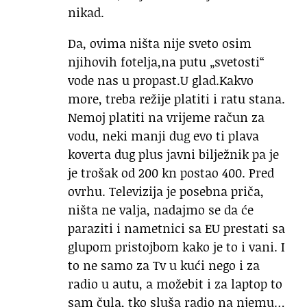
nikad.
Da, ovima ništa nije sveto osim
njihovih fotelja,na putu „svetosti“
vode nas u propast.U glad.Kakvo
more, treba režije platiti i ratu stana.
Nemoj platiti na vrijeme račun za
vodu, neki manji dug evo ti plava
koverta dug plus javni bilježnik pa je
je trošak od 200 kn postao 400. Pred
ovrhu. Televizija je posebna priča,
ništa ne valja, nadajmo se da će
paraziti i nametnici sa EU prestati sa
glupom pristojbom kako je to i vani. I
to ne samo za Tv u kući nego i za
radio u autu, a možebit i za laptop to
sam čula, tko sluša radio na njemu…