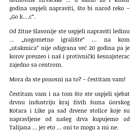
godina uspjeli napraviti, što bi narod reko –
„Go k….c“.
Od žitne Slavonije ste uspjeli napraviti ledinu
… „nogometno igralište“ … na kom
„utakmica“ nije odigrana već 20 godina pa je
korov preuzeo i naš i protivnički šesnajsterac
zajedno sa centrom.
Mora da ste ponosni na to? – čestitam vam!
Čestitam vam i na tom što ste uspjeli sjebat
drvnu industriju kraj živih šuma Gorskog
Kotara i Like pa sad drvene stolice koje su
napravljene od našeg drva kupujemo od
Talijana … jer eto … oni to mogu a mi ne.