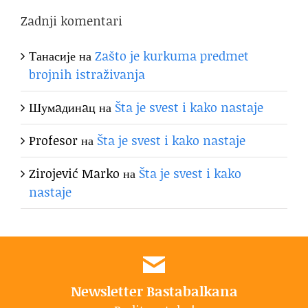
Zadnji komentari
Танасије
на
Zašto je kurkuma predmet
brojnih istraživanja
Шумaдинaц
на
Šta je svest i kako nastaje
Profesor
на
Šta je svest i kako nastaje
Zirojević Marko
на
Šta je svest i kako
nastaje
Newsletter Bastabalkana