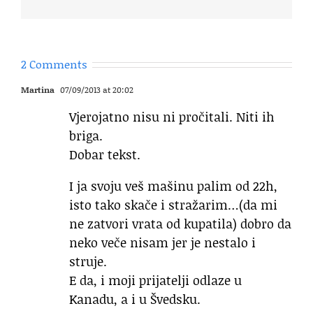
2 Comments
Martina
07/09/2013 at 20:02
Vjerojatno nisu ni pročitali. Niti ih
briga.
Dobar tekst.
I ja svoju veš mašinu palim od 22h,
isto tako skače i stražarim…(da mi
ne zatvori vrata od kupatila) dobro da
neko veče nisam jer je nestalo i
struje.
E da, i moji prijatelji odlaze u
Kanadu, a i u Švedsku.