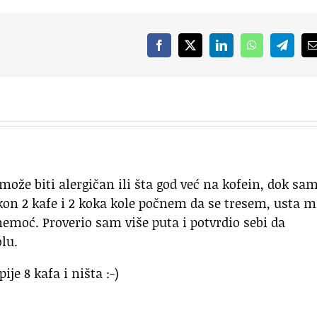
Facebook
X
LinkedIn
WhatsApp
Telegr
ože biti alergičan ili šta god već na kofein, dok sa
on 2 kafe i 2 koka kole počnem da se tresem, usta m
emoć. Proverio sam više puta i potvrdio sebi da
lu.
ije 8 kafa i ništa :-)