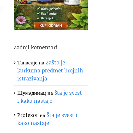
Zadnji komentari
Танасије
на
Zašto je
kurkuma predmet brojnih
istraživanja
Шумaдинaц
на
Šta je svest
i kako nastaje
Profesor
на
Šta je svest i
kako nastaje