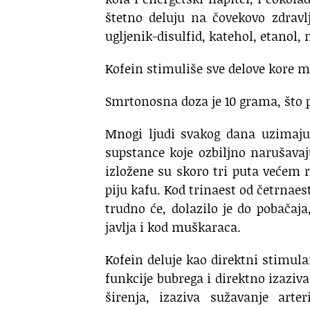
štetno deluju na čovekovo zdravlj
ugljenik-disulfid, katehol, etanol, 
Kofein stimuliše sve delove kore m
Smrtonosna doza je 10 grama, što pr
Mnogi ljudi svakog dana uzimaju
supstance koje ozbiljno narušavaj
izložene su skoro tri puta većem 
piju kafu. Kod trinaest od četrnaes
trudno će, dolazilo je do pobačaja
javlja i kod muškaraca.
Kofein deluje kao direktni stimul
funkcije bubrega i direktno izaziv
širenja, izaziva sužavanje arte