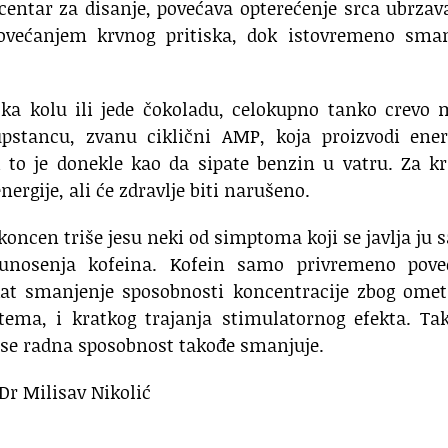
ntar za disanje, povećava opterećenje srca ubrzav
ovećanjem krvnog pritiska, dok istovremeno sman
koka kolu ili jede čokoladu, celokupno tanko crevo
pstancu, zvanu ciklični AMP, koja proizvodi energ
i to je donekle kao da sipate benzin u vatru. Za k
rgije, ali će zdravlje biti narušeno.
oncen triše jesu neki od simptoma koji se javlja ju
 unosenja kofeina. Kofein samo privremeno pove
kat smanjenje sposobnosti koncentracije zbog omet
tema, i kratkog trajanja stimulatornog efekta. Ta
k se radna sposobnost takođe smanjuje.
Dr Milisav Nikolić