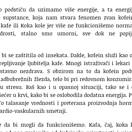
podstiču da uzimamo više energije, a ta energij
te supstance, koja nam stvara fenomen zvan kofei
 kafe ili Koka kole jer više ne funkcionišemo norm
rosti, stalno smo umorni, sve dok ne popi
 bi se zaštitila od insekata. Dakle, kofein služi kao 
epljivanje ljubitelja kafe. Mnogi istraživači i lekari
ostavno nezdrava. S obzirom na to da kofein pods
nadbubrežnih žlezda, telo bi pri redovnom konzumi
 u stresu. Baš kao i u opasnoj situaciji, tako se i
ećer u krvi, kako bi se oslobodila dodatna energija. P
 To talasanje vrednosti i preterana proizvodnja ho
ardio-vaskularnih smetnji.
e da bi mogli da funkcionišemo. Kafa, čaj, koka k