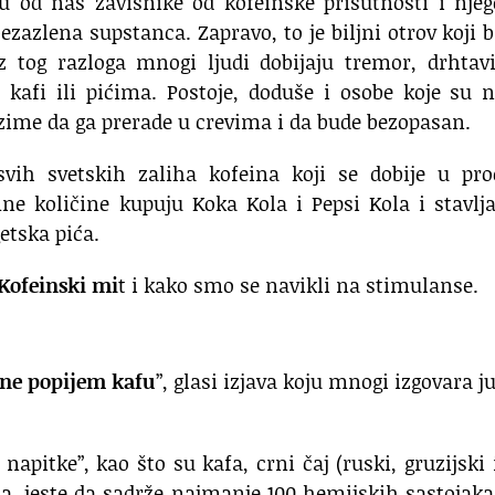
ju od nas zavisnike od kofeinske prisutnosti i nje
ezazlena supstanca. Zapravo, to je biljni otrov koji b
Iz tog razloga mnogi ljudi dobijaju tremor, drhtav
 kafi ili pićima. Postoje, doduše i osobe koje su 
nzime da ga prerade u crevima i da bude bezopasan.
vih svetskih zaliha kofeina koji se dobije u pro
mne količine kupuju Koka Kola i Pepsi Kola i stavlj
etska pića.
Kofeinski mi
t i kako smo se navikli na stimulanse.
ne popijem kafu
”, glasi izjava koju mnogi izgovara j
apitke”, kao što su kafa, crni čaj (ruski, gruzijski i
ada, jeste da sadrže najmanje 100 hemijskih sastojaka