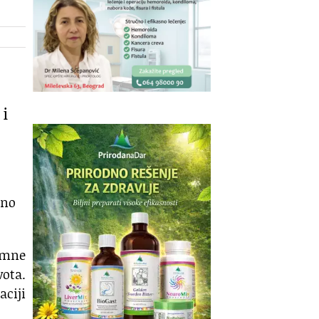
 i
tno
lamne
ota.
aciji