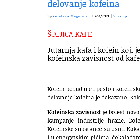
delovanje kofeina
By
Redakcija Magazina
|
11/04/2013
|
Zdravlje
ŠOLJICA KAFE
Jutarnja kafa i kofein koji je
kofeinska zavisnost od kafe
Kofein pobudjuje i postoji kofeinsk
delovanje kofeina je dokazano. Kak
Kofeinska zavisnost
je bolest nov
kampanje industrije hrane, kofe
Kofeinske supstance su osim Koka K
i u energetskim pićima, čokolada