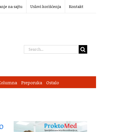
anje na sajtu
Uslovi korišćenja
Kontakt
Search
for:
Kolumna
Preporuka
Ostalo
o