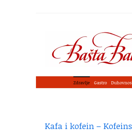
Skip
to
content
Zdravlje
Gastro
Duhovnos
Kafa i kofein – Kofeins