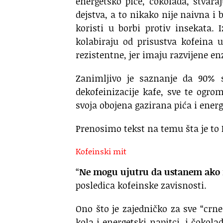
energetsko piće, čokolada, stvara
dejstva, a to nikako nije naivna i b
koristi u borbi protiv insekata. 
kolabiraju od prisustva kofeina u
rezistentne, jer imaju razvijene e
Zanimljivo je saznanje da 90% s
dekofeinizacije kafe, sve te ogro
svoja obojena gazirana pića i energ
Prenosimo tekst na temu šta je to
Kofeinski mit
“
Ne mogu ujutru da ustanem ako 
posledica kofeinske zavisnosti.
Ono što je zajedničko za sve “crne n
kola i energetski napitci, i čokol