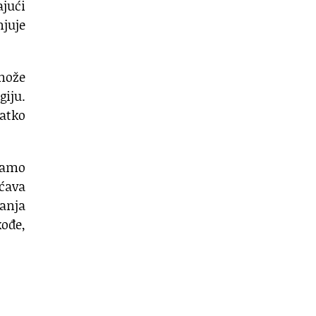
ajući
juje
 može
iju.
ratko
 samo
ćava
anja
kođe,