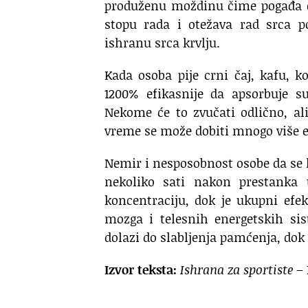
produženu moždinu čime pogađa ce
stopu rada i otežava rad srca p
ishranu srca krvlju.
Kada osoba pije crni čaj, kafu, 
1200% efikasnije da apsorbuje su
Nekome će to zvučati odlično, al
vreme se može dobiti mnogo više ene
Nemir i nesposobnost osobe da se k
nekoliko sati nakon prestanka
koncentraciju, dok je ukupni efe
mozga i telesnih energetskih sis
dolazi do slabljenja pamćenja, do
Izvor teksta:
Ishrana za sportiste
– 