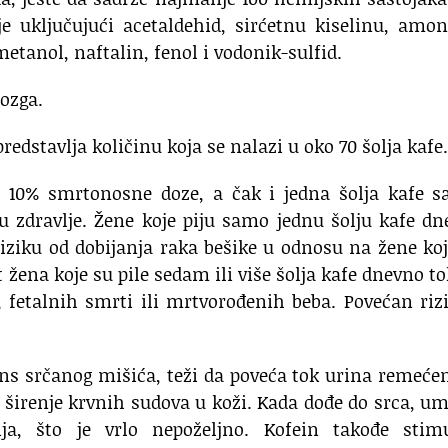
e uključujući acetaldehid, sirćetnu kiselinu, amon
metanol, naftalin, fenol i vodonik-sulfid.
ozga.
edstavlja količinu koja se nalazi u oko 70 šolja kafe.
 10% smrtonosne doze, a čak i jedna šolja kafe sa
u zdravlje. Žene koje piju samo jednu šolju kafe d
riziku od dobijanja raka bešike u odnosu na žene ko
t žena koje su pile sedam ili više šolja kafe dnevno 
, fetalnih smrti ili mrtvorođenih beba. Povećan riz
ans srčanog mišića, teži da poveća tok urina remeć
a širenje krvnih sudova u koži. Kada dođe do srca, u
rija, što je vrlo nepoželjno. Kofein takođe stimu