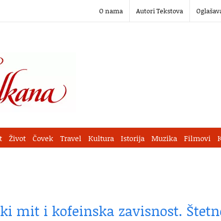
O nama
Autori Tekstova
Oglašav
t
Život
Čovek
Travel
Kultura
Istorija
Muzika
Filmovi
ki mit i kofeinska zavisnost. Štetn