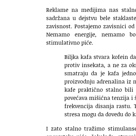
Reklame na medijima nas stalno 
sadržana u dejstvu bele staklas
zavisnost. Postajemo zavisnici od
Nemamo energije, nemamo bod
stimulativno piće.
Biljka kafa stvara kofein da
protiv insekata, a ne za okr
smatraju da je kafa jedn
proizvodnju adrenalina iz 
kafe praktično stalno bili
povećava mišićna tenzija i š
frekvencija disanja rastu.
stresa mogu da dovedu do k
I zato stalno tražimo stimulans