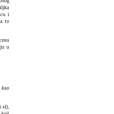
govog
iljka
icu i
na to
cesu
aju u
u kao
 sl),
 koji