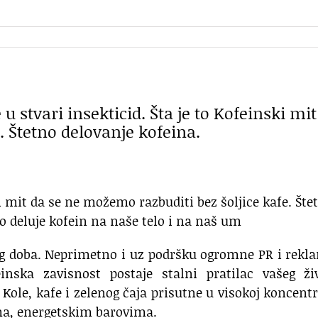
 u stvari insekticid. Šta je to Kofeinski mit
. Štetno delovanje kofeina.
i mit da se ne možemo razbuditi bez šoljice kafe. Šte
o deluje kofein na naše telo i na naš um
og doba. Neprimetno i uz podršku ogromne PR i rek
inska zavisnost postaje stalni pratilac vašeg živ
ole, kafe i zelenog čaja prisutne u visokoj koncentr
ma, energetskim barovima.