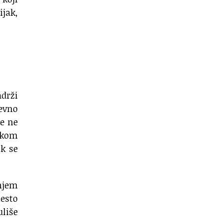
ijak,
drži
nevno
je ne
tokom
ik se
enjem
mesto
liše