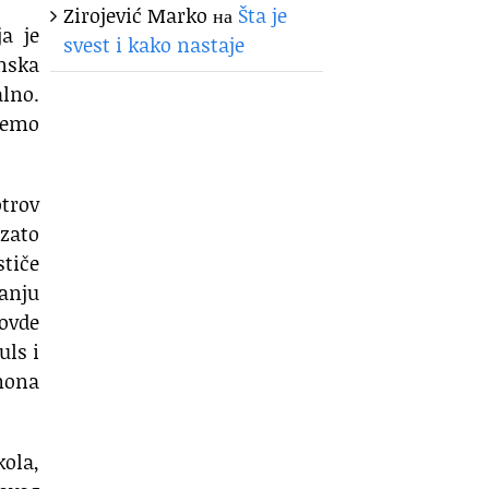
Zirojević Marko
на
Šta je
a je
svest i kako nastaje
nska
alno.
jemo
otrov
 zato
tiče
ranju
 ovde
uls i
rmona
ola,