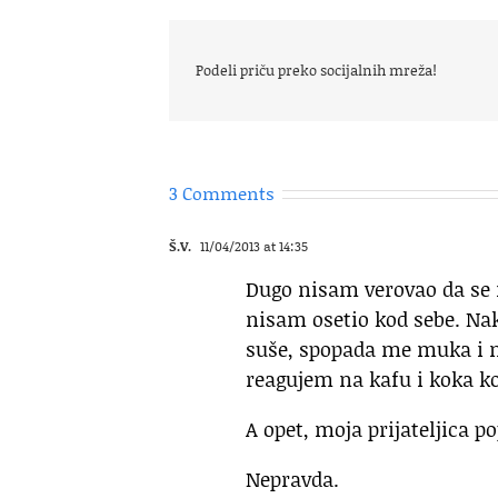
Podeli priču preko socijalnih mreža!
3 Comments
Š.V.
11/04/2013 at 14:35
Dugo nisam verovao da se m
nisam osetio kod sebe. Nak
suše, spopada me muka i n
reagujem na kafu i koka ko
A opet, moja prijateljica pop
Nepravda.