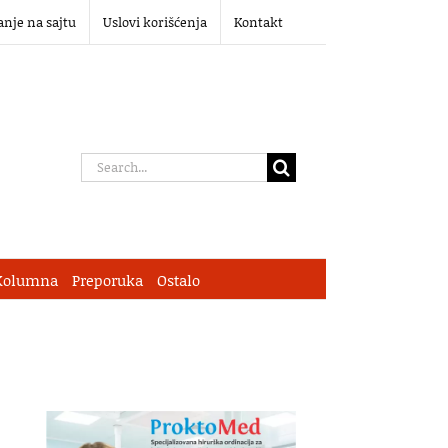
anje na sajtu
Uslovi korišćenja
Kontakt
Search
for:
Kolumna
Preporuka
Ostalo