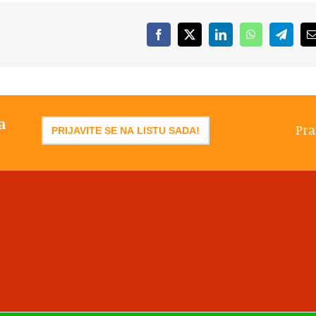
Facebook
X
LinkedIn
WhatsApp
Telegr
a
Pra
PRIJAVITE SE NA LISTU SADA!