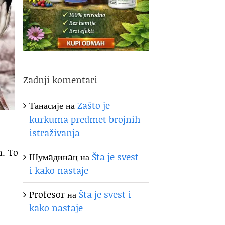
Zadnji komentari
Танасије
на
Zašto je
kurkuma predmet brojnih
istraživanja
m. To
Шумaдинaц
на
Šta je svest
i kako nastaje
Profesor
на
Šta je svest i
kako nastaje