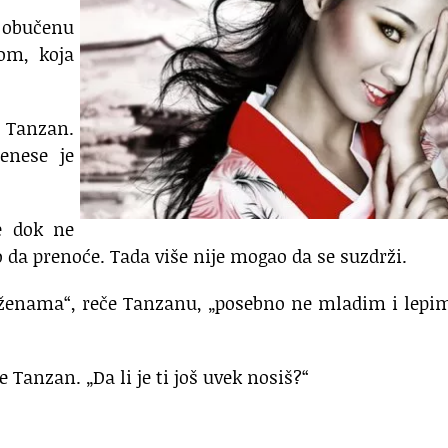
u obučenu
om, koja
 Tanzan.
renese je
e dok ne
 da prenoće. Tada više nije mogao da se suzdrži.
u ženama“, reče Tanzanu, „posebno ne mladim i lepi
 Tanzan. „Da li je ti još uvek nosiš?“