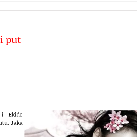
i put
i Ekido
utu. Jaka