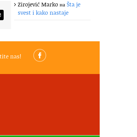
Zirojević Marko
на
Šta je
svest i kako nastaje
am
Email
tite nas!