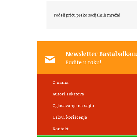
Podeli priču preko socijalnih mreža!
Newsletter Bastabalkan
Budite u toku!
O nama
Autori Tekstova
Oglašavanje na sajtu
Uslovi korišćenja
Kontakt