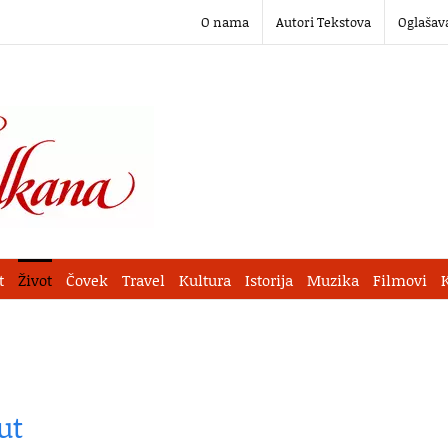
O nama
Autori Tekstova
Oglašav
t
Život
Čovek
Travel
Kultura
Istorija
Muzika
Filmovi
ut