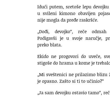
Idući putem, sretoše lepu devojk
u svileni kimono obavijen pojas
nije mogla da pređe raskršće.
„Dođi, devojko“, reče odmah
Podigavši je u svoje naručje, p
preko blata.
Ekido ne progovori do uveče, sv
stigoše do hrama u kome je trebalo
„Mi sveštenici ne prilazimo bliz
je opasno. Zašto si ti to učinio?“
„Ja sam devojku ostavio tamo“, reče