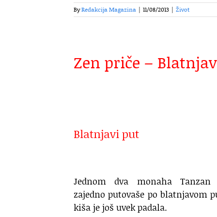
By
Redakcija Magazina
|
11/08/2013
|
Život
Zen priče – Blatnjav
Blatnjavi put
Jednom dva monaha Tanzan 
zajedno putovaše po blatnjavom p
kiša je još uvek padala.