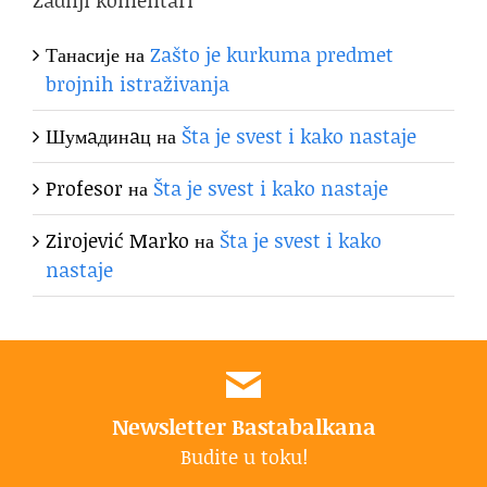
Танасије
на
Zašto je kurkuma predmet
brojnih istraživanja
Шумaдинaц
на
Šta je svest i kako nastaje
Profesor
на
Šta je svest i kako nastaje
Zirojević Marko
на
Šta je svest i kako
nastaje
Newsletter Bastabalkana
Budite u toku!