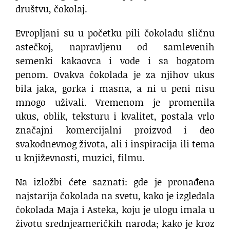
društvu, čokolaj.
Evropljani su u početku pili čokoladu sličnu
astečkoj, napravljenu od samlevenih
semenki kakaovca i vode i sa bogatom
penom. Ovakva čokolada je za njihov ukus
bila jaka, gorka i masna, a ni u peni nisu
mnogo uživali. Vremenom je promenila
ukus, oblik, teksturu i kvalitet, postala vrlo
značajni komercijalni proizvod i deo
svakodnevnog života, ali i inspiracija ili tema
u književnosti, muzici, filmu.
Na izložbi ćete saznati: gde je pronađena
najstarija čokolada na svetu, kako je izgledala
čokolada Maja i Asteka, koju je ulogu imala u
životu srednjeameričkih naroda; kako je kroz