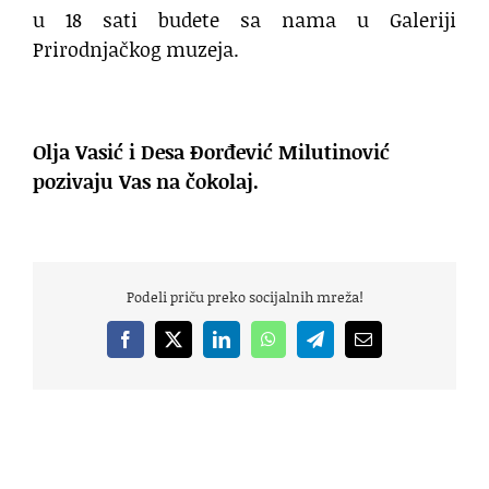
u 18 sati budete sa nama u Galeriji
Prirodnjačkog muzeja.
Olja Vasić i Desa Đorđević Milutinović
pozivaju Vas na čokolaj.
Podeli priču preko socijalnih mreža!
Facebook
X
LinkedIn
WhatsApp
Telegram
Email