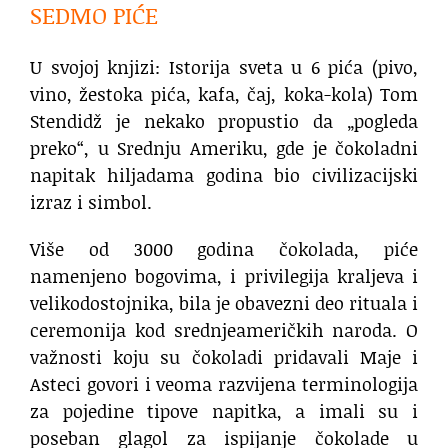
SEDMO PIĆE
U svojoj knjizi: Istorija sveta u 6 pića (pivo,
vino, žestoka pića, kafa, čaj, koka-kola) Tom
Stendidž je nekako propustio da „pogleda
preko“, u Srednju Ameriku, gde je čokoladni
napitak hiljadama godina bio civilizacijski
izraz i simbol.
Više od 3000 godina čokolada, piće
namenjeno bogovima, i privilegija kraljeva i
velikodostojnika, bila je obavezni deo rituala i
ceremonija kod srednjeameričkih naroda. O
važnosti koju su čokoladi pridavali Maje i
Asteci govori i veoma razvijena terminologija
za pojedine tipove napitka, a imali su i
poseban glagol za ispijanje čokolade u