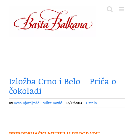
Skip
to
content
Izložba Crno i Belo – Priča o
čokoladi
By
Desa Djordjević - Milutinović
|
12/19/2013
|
Ostalo
PRIRODNJAČKI MUZEJ U BEOGRADU