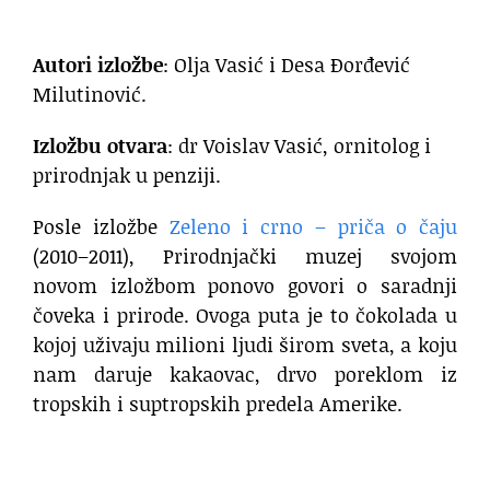
Autori izložbe
: Olja Vasić i Desa Đorđević
Milutinović.
Izložbu otvara
: dr Voislav Vasić, ornitolog i
prirodnjak u penziji.
Posle izložbe
Zeleno i crno – priča o čaju
(2010–2011), Prirodnjački muzej svojom
novom izložbom ponovo govori o saradnji
čoveka i prirode. Ovoga puta je to čokolada u
kojoj uživaju milioni ljudi širom sveta, a koju
nam daruje kakaovac, drvo poreklom iz
tropskih i suptropskih predela Amerike.
.