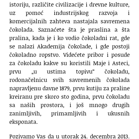
istoriju, različite civilizacije i drevne kulture,
uz pomoć industrijskog razvoja i
komercijalnih zahteva nastajala savremena
čokolada. Saznaćete šta je praslina a šta
pralina, kada je i ko vodio čokoladni rat, gde
se nalazi Akademija čokolade, i gde postoji
čokoladno ropstvo. Videćete pribor i posude
za čokoladu kakve su koristili Maje i Asteci,
prvu „u ustima topivu“ čokoladu,
rodonačelnicu svih savremenih čokolada
napravljenu davne 1879, prvu kutiju za praline
kreiranu pre skoro sto godina, prvu čokoladu
sa naših prostora, i još mnogo drugih
zanimljivih, primamljivih i ukusnih
eksponata.
Pozivamo Vas da u utorak 24. decembra 2013.