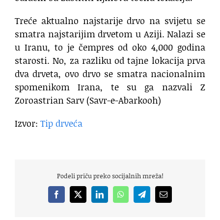
Treće aktualno najstarije drvo na svijetu se
smatra najstarijim drvetom u Aziji. Nalazi se
u Iranu, to je čempres od oko 4,000 godina
starosti. No, za razliku od tajne lokacija prva
dva drveta, ovo drvo se smatra nacionalnim
spomenikom Irana, te su ga nazvali Z
Zoroastrian Sarv (Savr-e-Abarkooh)
Izvor:
Tip drveća
Podeli priču preko socijalnih mreža!
Facebook
X
LinkedIn
WhatsApp
Telegram
Email