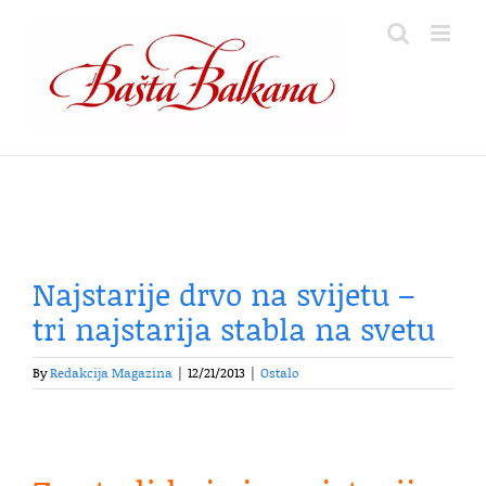
Skip
to
content
Najstarije drvo na svijetu –
tri najstarija stabla na svetu
By
Redakcija Magazina
|
12/21/2013
|
Ostalo
.