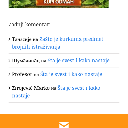
Zadnji komentari
Танасије
на
Zašto je kurkuma predmet
brojnih istraživanja
Шумaдинaц
на
Šta je svest i kako nastaje
Profesor
на
Šta je svest i kako nastaje
Zirojević Marko
на
Šta je svest i kako
nastaje