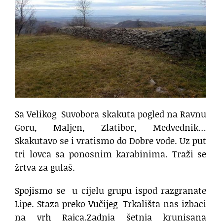
Sa Velikog
Suvobora skakuta pogled na Ravnu
Goru, Maljen, Zlatibor, Medvednik…
Skakutavo se i vratismo do Dobre vode. Uz put
tri lovca sa ponosnim karabinima. Traži se
žrtva za gulaš.
Spojismo se
u cijelu grupu ispod razgranate
Lipe. Staza preko Vučijeg
Trkališta nas izbaci
na vrh Rajca.Zadnja šetnja krunisana