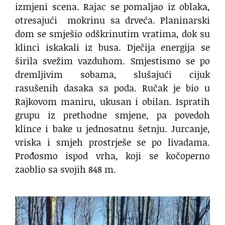
izmjeni scena. Rajac se pomaljao iz oblaka,
otresajući
mokrinu sa drveća. Planinarski
dom se smješio odškrinutim vratima, dok su
klinci iskakali iz busa. Dječija energija se
širila svežim vazduhom. Smjestismo se po
dremljivim sobama, slušajući cijuk
rasušenih dasaka sa poda. Ručak je bio u
Rajkovom maniru, ukusan i obilan. Ispratih
grupu iz prethodne smjene, pa povedoh
klince i bake u jednosatnu šetnju. Jurcanje,
vriska i smjeh prostrješe se po livadama.
Prođosmo ispod vrha, koji se kočoperno
zaoblio sa svojih 848 m.