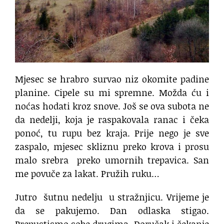
Mjesec se hrabro survao niz okomite padine
planine. Cipele su mi spremne. Možda ću i
noćas hodati kroz snove. Još se ova subota ne
da nedelji, koja je raspakovala ranac i čeka
ponoć, tu rupu bez kraja. Prije nego je sve
zaspalo, mjesec skliznu preko krova i prosu
malo srebra
preko umornih trepavica. San
me povuče za lakat. Pružih ruku…
Jutro
šutnu nedelju
u stražnjicu. Vrijeme je
da se pakujemo. Dan odlaska stigao.
Prepustismo sobe drugima. Doručak i čekanje