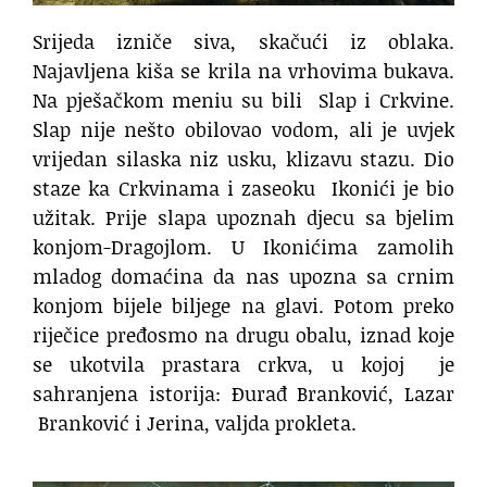
Srijeda izniče siva, skačući iz oblaka.
Najavljena kiša se krila na vrhovima bukava.
Na pješačkom meniu su bili
Slap i Crkvine.
Slap nije nešto obilovao vodom, ali je uvjek
vrijedan silaska niz usku, klizavu stazu. Dio
staze ka Crkvinama i zaseoku
Ikonići je bio
užitak. Prije slapa upoznah djecu sa bjelim
konjom-Dragojlom. U Ikonićima zamolih
mladog domaćina da nas upozna sa crnim
konjom bijele biljege na glavi. Potom preko
riječice pređosmo na drugu obalu, iznad koje
se ukotvila prastara crkva, u kojoj
je
sahranjena istorija: Đurađ Branković, Lazar
Branković i Jerina, valjda prokleta.