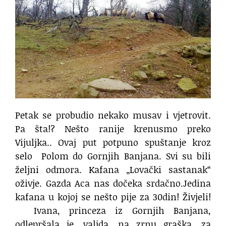
Petak se probudio nekako musav i vjetrovit.
Pa šta!? Nešto ranije krenusmo preko
Vijuljka.. Ovaj put potpuno spuštanje kroz
selo
Polom do Gornjih Banjana. Svi su bili
željni odmora. Kafana „Lovački sastanak“
oživje. Gazda Aca nas dočeka srdačno.Jedina
kafana u kojoj se nešto pije za 30din! Živjeli!
Ivana, princeza iz Gornjih Banjana,
odlepršala je, valjda, na zrnu graška, za