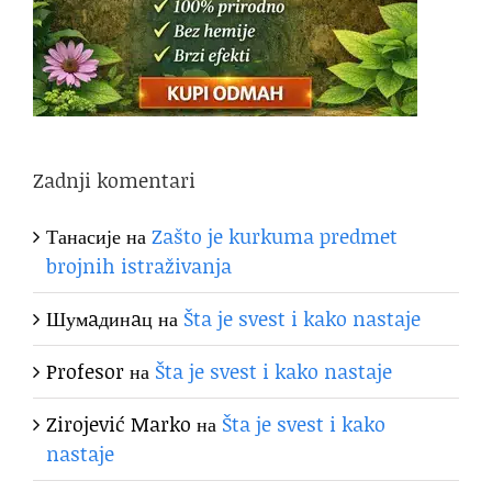
Zadnji komentari
Танасије
на
Zašto je kurkuma predmet
brojnih istraživanja
Шумaдинaц
на
Šta je svest i kako nastaje
Profesor
на
Šta je svest i kako nastaje
Zirojević Marko
на
Šta je svest i kako
nastaje