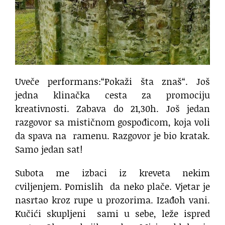
Uveče performans:“Pokaži šta znaš“. Još
jedna klinačka cesta za promociju
kreativnosti. Zabava do 21,30h. Još jedan
razgovor sa mističnom gospođicom, koja voli
da spava na
ramenu. Razgovor je bio kratak.
Samo jedan sat!
Subota me izbaci iz kreveta nekim
cviljenjem. Pomislih
da neko plače. Vjetar je
nasrtao kroz rupe u prozorima. Izađoh vani.
Kučići skupljeni
sami u sebe, leže ispred