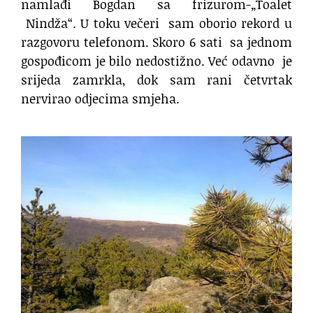
namlađi Bogdan sa frizurom-„Toalet
Nindža“. U toku večeri
sam oborio rekord u
razgovoru telefonom. Skoro 6 sati
sa jednom
gospođicom je bilo nedostižno. Već odavno
je
srijeda zamrkla, dok sam rani četvrtak
nervirao odjecima smjeha.