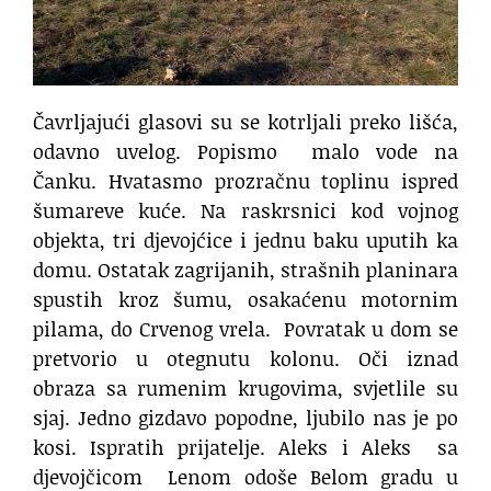
Čavrljajući glasovi su se kotrljali preko lišća,
odavno uvelog. Popismo
malo vode na
Čanku. Hvatasmo prozračnu toplinu ispred
šumareve kuće. Na raskrsnici kod vojnog
objekta, tri djevojćice i jednu baku uputih ka
domu. Ostatak zagrijanih, strašnih planinara
spustih kroz šumu, osakaćenu motornim
pilama, do Crvenog vrela.
Povratak u dom se
pretvorio u otegnutu kolonu. Oči iznad
obraza sa rumenim krugovima, svjetlile su
sjaj. Jedno gizdavo popodne, ljubilo nas je po
kosi. Ispratih prijatelje. Aleks i Aleks
sa
djevojčicom
Lenom odoše Belom gradu u