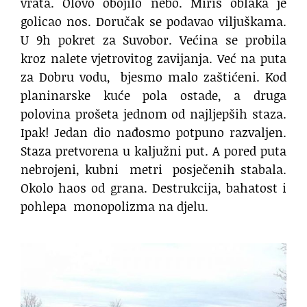
vrata. Olovo obojilo nebo. Miris oblaka je
golicao nos. Doručak se podavao viljuškama.
U 9h pokret za Suvobor. Većina se probila
kroz nalete vjetrovitog zavijanja. Već na puta
za Dobru vodu,
bjesmo malo zaštićeni. Kod
planinarske kuće pola ostade, a druga
polovina prošeta jednom od najljepših staza.
Ipak! Jedan dio nađosmo potpuno razvaljen.
Staza pretvorena u kaljužni put. A pored puta
nebrojeni, kubni
metri
posječenih stabala.
Okolo haos od grana. Destrukcija, bahatost i
pohlepa
monopolizma na djelu.