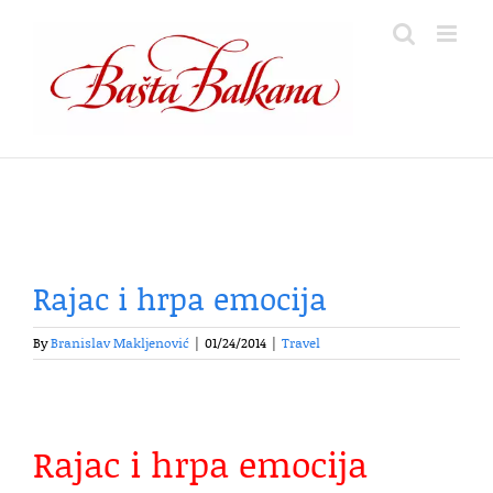
Skip
to
content
Rajac i hrpa emocija
By
Branislav Makljenović
|
01/24/2014
|
Travel
Rajac i hrpa emocija