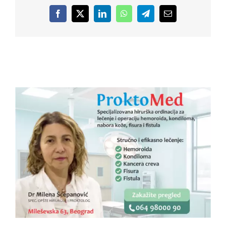
Facebook
X
LinkedIn
WhatsApp
Telegram
Email