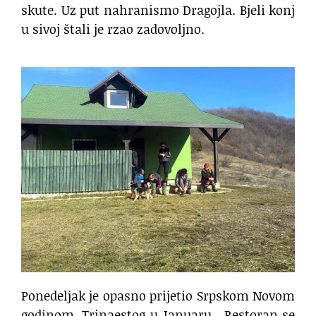
skute. Uz put nahranismo Dragojla. Bjeli konj
u sivoj štali je rzao zadovoljno.
Ponedeljak je opasno prijetio Srpskom Novom
godinom. Trinaestog u Januaru.
Restoran se