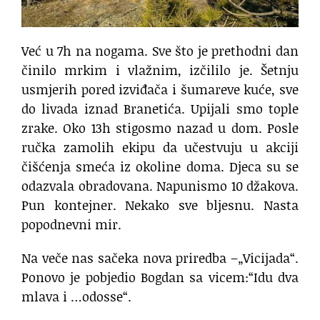
Već u 7h na nogama. Sve što je prethodni dan
činilo mrkim i vlažnim, izčililo je. Šetnju
usmjerih pored izviđača i šumareve kuće, sve
do livada iznad Branetića. Upijali smo tople
zrake. Oko 13h stigosmo nazad u dom. Posle
ručka zamolih ekipu da učestvuju u akciji
čišćenja smeća iz okoline doma. Djeca su se
odazvala obradovana. Napunismo 10 džakova.
Pun kontejner. Nekako sve bljesnu. Nasta
popodnevni mir.
Na veče nas sačeka nova priredba –„Vicijada“.
Ponovo je pobjedio Bogdan sa vicem:“Idu dva
mlava i …odosse“.