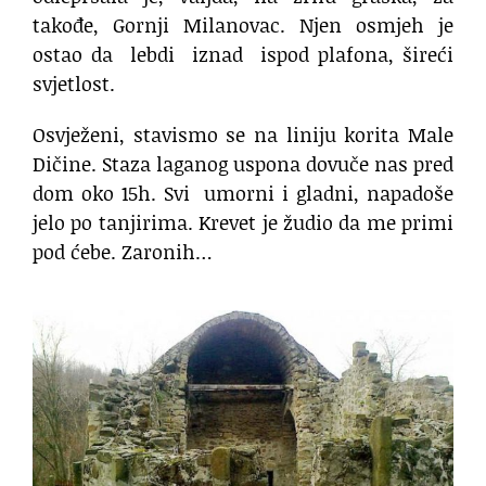
takođe, Gornji Milanovac. Njen osmjeh je
ostao da
lebdi
iznad
ispod plafona, šireći
svjetlost.
Osvježeni, stavismo se na liniju korita Male
Dičine. Staza laganog uspona dovuče nas pred
dom oko 15h. Svi
umorni i gladni, napadoše
jelo po tanjirima. Krevet je žudio da me primi
pod ćebe. Zaronih…