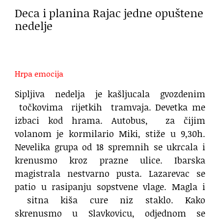
Deca i planina Rajac jedne opuštene
nedelje
.
Hrpa emocija
Sipljiva
nedelja
je kašljucala
gvozdenim
točkovima
rijetkih
tramvaja. Devetka me
izbaci kod hrama. Autobus,
za čijim
volanom je kormilario Miki, stiže u 9,30h.
Nevelika grupa od 18 spremnih se ukrcala i
krenusmo kroz prazne ulice. Ibarska
magistrala nestvarno pusta. Lazarevac se
patio u rasipanju sopstvene vlage. Magla i
sitna kiša cure niz staklo. Kako
skrenusmo u Slavkovicu, odjednom se