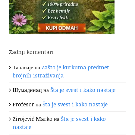
Zadnji komentari
Танасије
на
Zašto je kurkuma predmet
brojnih istraživanja
Шумaдинaц
на
Šta je svest i kako nastaje
Profesor
на
Šta je svest i kako nastaje
Zirojević Marko
на
Šta je svest i kako
nastaje