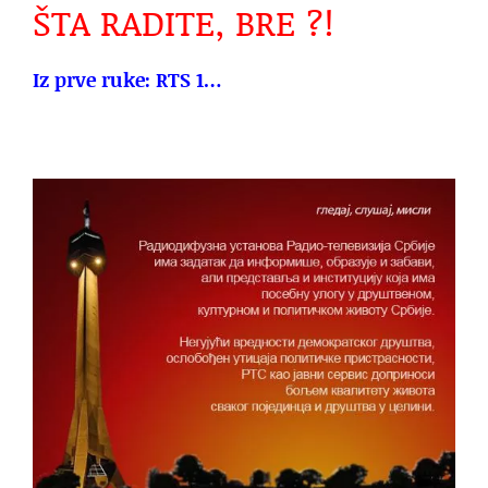
ŠTA RADITE, BRE ?!
Iz prve ruke: RTS 1…