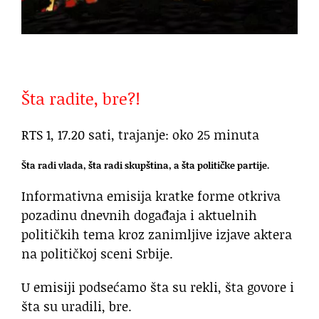
Šta radite, bre?!
RTS 1, 17.20 sati, trajanje: oko 25 minuta
Šta radi vlada, šta radi skupština, a šta političke partije.
Informativna emisija kratke forme otkriva
pozadinu dnevnih događaja i aktuelnih
političkih tema kroz zanimljive izjave aktera
na političkoj sceni Srbije.
U emisiji podsećamo šta su rekli, šta govore i
šta su uradili, bre.