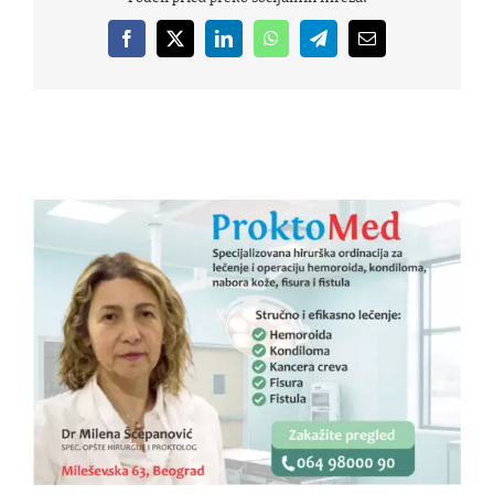
Facebook
X
LinkedIn
WhatsApp
Telegram
Email