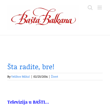
Skip
to
content
Šta radite, bre!
By
Velibor Mihić
|
02/25/2014
|
Život
Televizija u BAŠTI…