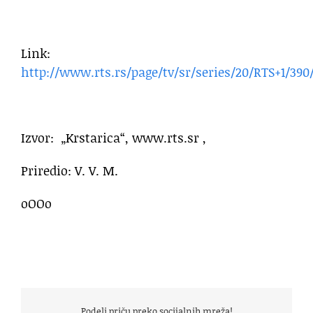
Link:
http://www.rts.rs/page/tv/sr/series/20/RTS+1/39
Izvor: „Krstarica“, www.rts.sr ,
Priredio: V. V. M.
oOOo
Podeli priču preko socijalnih mreža!