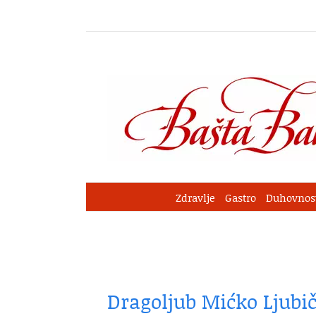
Skip
to
content
Zdravlje
Gastro
Duhovnos
Dragoljub Mićko Ljubiči