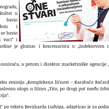
Beogradu,
akultet u
 bavio
adom i
 se bavio
 vuci“ i
godine je glumac i koscenarista u „Indeksovom r
d osnivača, a potom i direktor marketinške agencije
rsku emisiju „Kompleksna ličnost – Karabačo Bačard
naslovnu ulogu u filmu „Tito, po drugi put među Srb
ija“.
“ po tekstu Bernharda Ludviga, adaptirao je za podn