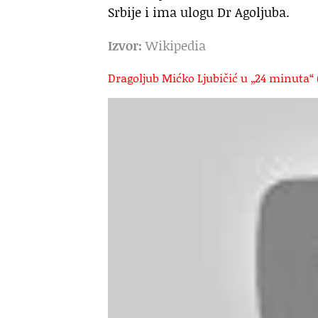
Srbije i ima ulogu Dr Agoljuba.
Izvor:
Wikipedia
Dragoljub Mićko Ljubičić u „24 minuta“ 