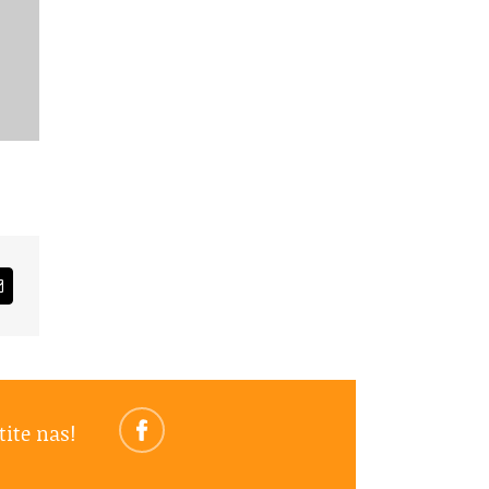
am
Email
tite nas!