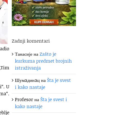
Zadnji komentari
adio
Танасије
на
Zašto je
kurkuma predmet brojnih
 „Tim
istraživanja
Шумaдинaц
на
Šta je svest
i“. U
i kako nastaje
ima“.
Profesor
на
Šta je svest i
kako nastaje
eblje