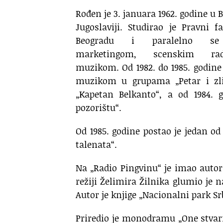
Rođen je 3. januara 1962. godine u 
Jugoslaviji. Studirao je Pravni f
Beogradu i paralelno se
marketingom, scenskim r
muzikom. Od 1982. do 1985. godine
muzikom u grupama „Petar i zli
„Kapetan Belkanto“, a od 1984. 
pozorištu“.
Od 1985. godine postao je jedan o
talenata“.
Na „Radio Pingvinu“ je imao auto
režiji Želimira Žilnika glumio je 
Autor je knjige „Nacionalni park Srb
Priredio je monodramu „One stvari