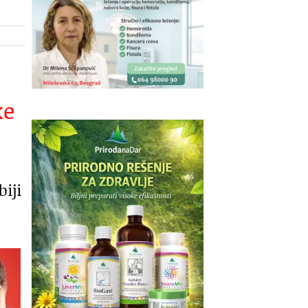
ke
iji