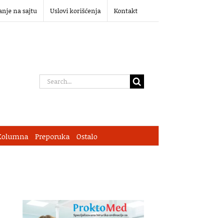
anje na sajtu
Uslovi korišćenja
Kontakt
Search
for:
Kolumna
Preporuka
Ostalo