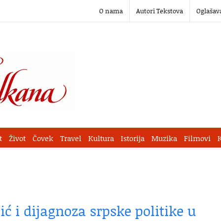
O nama
Autori Tekstova
Oglašav
t
Život
Čovek
Travel
Kultura
Istorija
Muzika
Filmovi
ć i dijagnoza srpske politike u