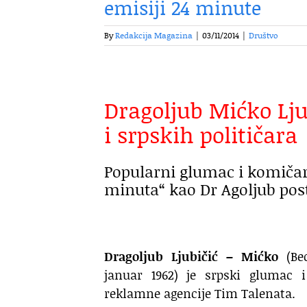
emisiji 24 minute
By
Redakcija Magazina
|
03/11/2014
|
Društvo
Dragoljub Mićko Ljub
i srpskih političara
Popularni glumac i komičar 
minuta“ kao Dr Agoljub post
Dragoljub Ljubičić – Mićko
(Beo
januar 1962) je srpski glumac i
reklamne agencije Tim Talenata.