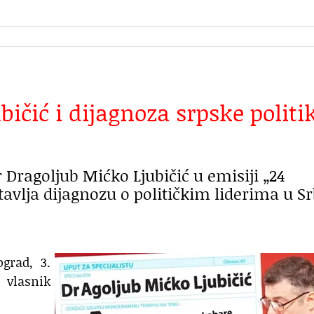
ičić i dijagnoza srpske politi
Dragoljub Mićko Ljubičić u emisiji „24
avlja dijagnozu o političkim liderima u Srb
grad, 3.
 vlasnik