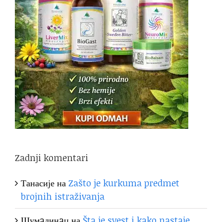
Zadnji komentari
Танасије
на
Zašto je kurkuma predmet
brojnih istraživanja
Шумaдинaц
на
Šta je svest i kako nastaje