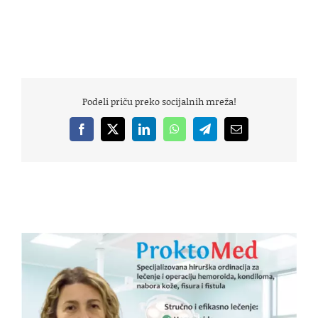
Podeli priču preko socijalnih mreža!
Facebook
X
LinkedIn
WhatsApp
Telegram
Email