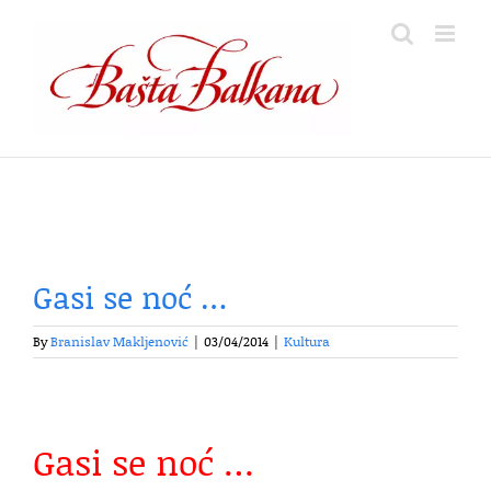
Skip
to
content
Gasi se noć …
By
Branislav Makljenović
|
03/04/2014
|
Kultura
Gasi se noć …