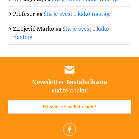
Profesor
на
Šta je svest i kako nastaje
Zirojević Marko
на
Šta je svest i kako
nastaje
Newsletter Bastabalkana
Budite u toku!
Prijavite se na listu sada!