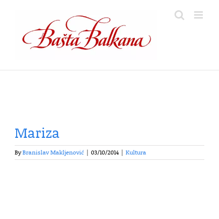
Skip
to
content
Mariza
By
Branislav Makljenović
|
03/10/2014
|
Kultura