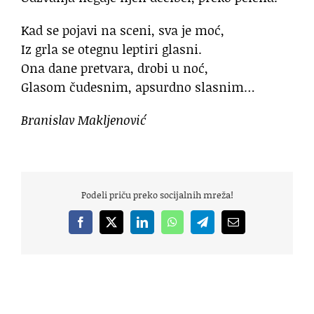
Kad se pojavi na sceni, sva je moć,
Iz grla se otegnu leptiri glasni.
Ona dane pretvara, drobi u noć,
Glasom čudesnim, apsurdno slasnim…
Branislav Makljenović
Podeli priču preko socijalnih mreža!
Facebook
X
LinkedIn
WhatsApp
Telegram
Email