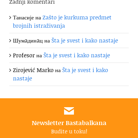
Zadnji komentari
Танасије
на
Zašto je kurkuma predmet
brojnih istraživanja
Шумaдинaц
на
Šta je svest i kako nastaje
Profesor
на
Šta je svest i kako nastaje
Zirojević Marko
на
Šta je svest i kako
nastaje
Newsletter Bastabalkana
Budite u toku!