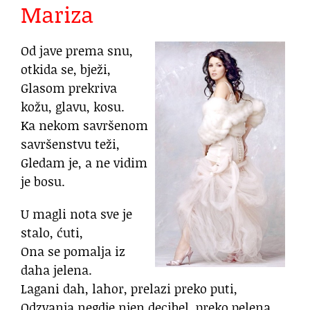
Mariza
Od jave prema snu,
otkida se, bježi,
Glasom prekriva
kožu, glavu, kosu.
Ka nekom savršenom
savršenstvu teži,
Gledam je, a ne vidim
je bosu.
U magli nota sve je
stalo, ćuti,
Ona se pomalja iz
daha jelena.
Lagani dah, lahor, prelazi preko puti,
Odzvanja negdje njen decibel, preko pelena.