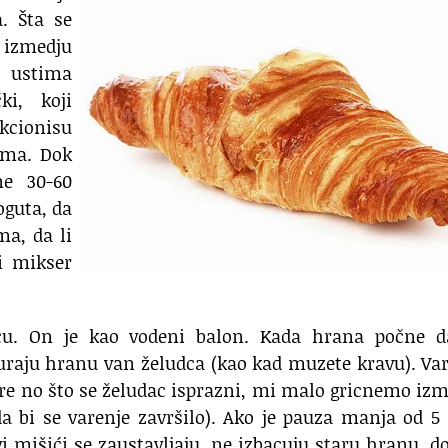
a. Šta se
 izmedju
 ustima
i, koji
kcionisu
ima. Dok
ne 30-60
oguta, da
ma, da li
ti mikser
dcu. On je kao vodeni balon. Kada hrana počne d
guraju hranu van želudca (kao kad muzete kravu). Va
pre no što se želudac isprazni, mi malo gricnemo iz
a bi se varenje završilo). Ako je pauza manja od 5 
 mišići se zaustavljaju, ne izbacuju staru hranu, d