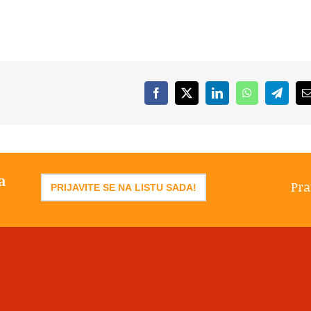
Facebook
X
LinkedIn
WhatsApp
Telegr
a
Pra
PRIJAVITE SE NA LISTU SADA!