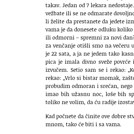
takav. Jedan od 7 lekara nedostaj
vežbate ili se ne odmarate dovoljn
li želite da prestanete da jedete i
vama je da donesete odluku koliko d
ili odmorni – spremni za novi dan
za venčanje otišli smo na večeru u
je 22 sata, a ja ne jedem tako ka
pica je imala divno sveže povrće 
izvučem. Setio sam se i rekao: „Ko
rekao: „Vrlo si bistar momak, zašt
probudim odmoran i srećan, nego 
imao bih užasnu noc, loše bih sp
toliko ne volim, da ću radije izost
Kad počnete da činite ove dobre stva
mnom, tako će biti i sa vama.