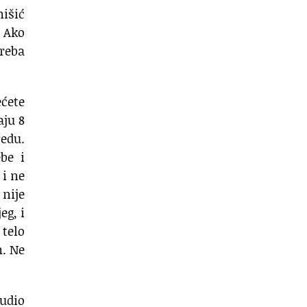
mišić
. Ako
treba
ećete
aju 8
redu.
be i
 i ne
 nije
eg, i
 telo
m. Ne
budio