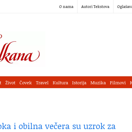
O nama
Autori Tekstova
Oglašav
t
Život
Čovek
Travel
Kultura
Istorija
Muzika
Filmovi
ka i obilna večera su uzrok za