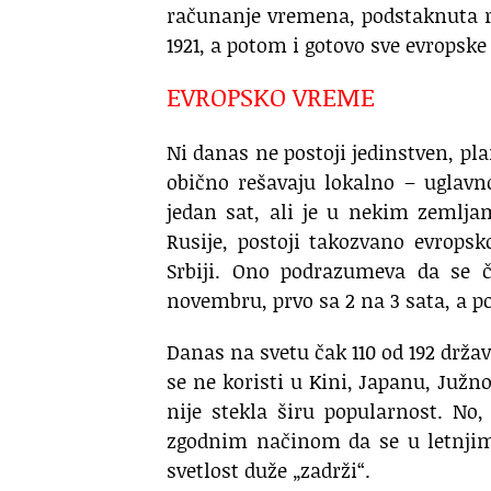
računanje vremena, podstaknuta r
1921, a potom i gotovo sve evropske 
EVROPSKO VREME
Ni danas ne postoji jedinstven, pl
obično rešavaju lokalno – uglav
jedan sat, ali je u nekim zemlja
Rusije, postoji takozvano evrops
Srbiji. Ono podrazumeva da se č
novembru, prvo sa 2 na 3 sata, a p
Danas na svetu čak 110 od 192 drža
se ne koristi u Kini, Japanu, Južn
nije stekla širu popularnost. No
zgodnim načinom da se u letnjim
svetlost duže „zadrži“.