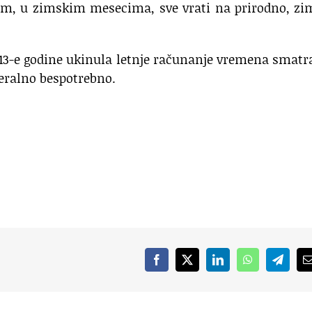
otom, u zimskim mesecima, sve vrati na prirodno, z
013-e godine ukinula letnje računanje vremena smatr
neralno bespotrebno.
Facebook
X
LinkedIn
WhatsApp
Telegr