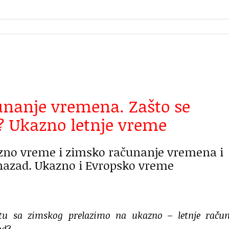
unanje vremena. Zašto se
 Ukazno letnje vreme
azno vreme i zimsko računanje vremena i
azad. Ukazno i Evropsko vreme
tu sa zimskog prelazimo na ukazno – letnje račun