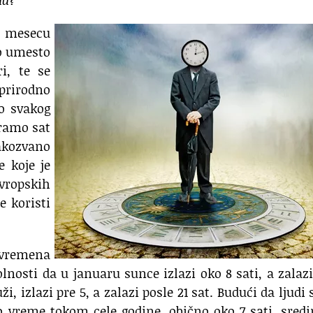
ad
?
 mesecu
o umesto
i, te se
rirodno
o svakog
ramo sat
akozvano
e koje je
vropskih
e koristi
 vremena
nosti da u januaru sunce izlazi oko 8 sati, a zalaz
i, izlazi pre 5, a zalazi posle 21 sat. Budući da ljudi 
to vreme tokom cele godine, obično oko 7 sati, sre