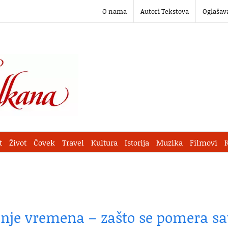
O nama
Autori Tekstova
Oglašav
t
Život
Čovek
Travel
Kultura
Istorija
Muzika
Filmovi
anje vremena – zašto se pomera sa