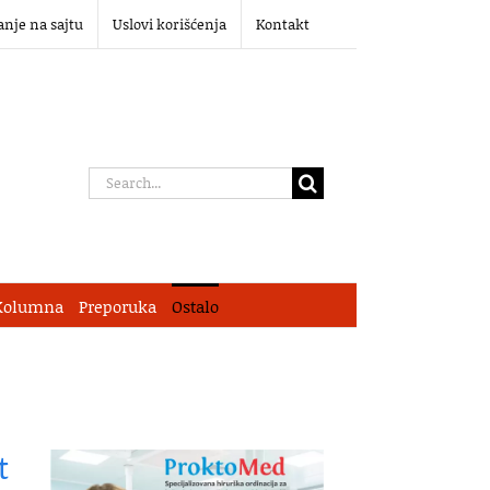
anje na sajtu
Uslovi korišćenja
Kontakt
Search
for:
Kolumna
Preporuka
Ostalo
t