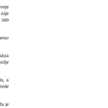
voje
 nije
u 500
emeno
kalna
bolje
da, a
tede
da je