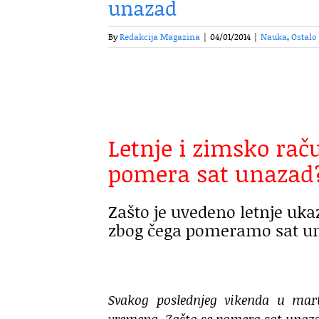
unazad
By
Redakcija Magazina
|
04/01/2014
|
Nauka
,
Ostalo
Letnje i zimsko rač
pomera sat unazad?
Zašto je uvedeno letnje uk
zbog čega pomeramo sat un
Svakog poslednjeg vikenda u mar