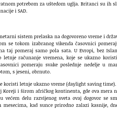
atnom potrebom za uštedom uglja. Britanci su ih sl
nacije i SAD.
anetarni sistem prelaska na dogovoreno vreme i drža
nom se tokom izabranog vikenda časovnici pomeraj
ma taj pomeraj samo pola sata. U Evropi, bez Isla
ko letnje računanje vremena, koje se ukazno korist
asovnici pomeraju svake poslednje nedelje u mar
otom, s jeseni, obrnuto.
ve koristi letnje ukazno vreme (daylight saving time)
oj Koreji i širom afričkog kontinenta, gde ova mera 
, u većem delu razvijenog sveta ovaj dogovor se s
 mesecima, kad sunce prirodno zalazi kasnije, dn