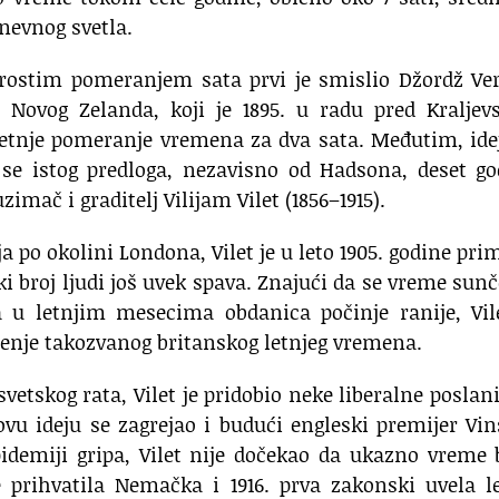
dnevnog svetla.
prostim pomeranjem sata prvi je smislio Džordž Ve
 Novog Zelanda, koji je 1895. u radu pred Kraljev
letnje pomeranje vremena za dva sata. Međutim, ide
 se istog predloga, nezavisno od Hadsona, deset g
zimač i graditelj Vilijam Vilet (1856–1915).
 po okolini Londona, Vilet je u leto 1905. godine pri
ki broj ljudi još uvek spava. Znajući da se vreme sun
 u letnjim mesecima obdanica počinje ranije, Vile
enje takozvanog britanskog letnjeg vremena.
vetskog rata, Vilet je pridobio neke liberalne poslan
vu ideju se zagrejao i budući engleski premijer Vi
pidemiji gripa, Vilet nije dočekao da ukazno vreme
e prihvatila Nemačka i 1916. prva zakonski uvela l