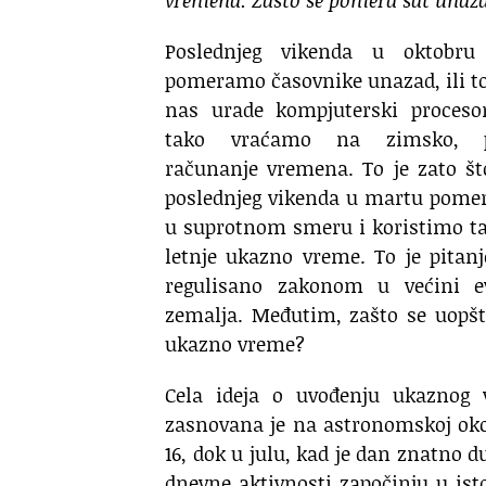
vremena.
Zašto se pomera sat unaz
Poslednjeg vikenda u oktobru
pomeramo časovnike unazad, ili t
nas urade kompjuterski procesor
tako vraćamo na zimsko, p
računanje vremena. To je zato št
poslednjeg vikenda u martu pome
u suprotnom smeru i koristimo t
letnje ukazno vreme. To je pitanj
regulisano zakonom u većini e
zemalja. Međutim, zašto se uopšt
ukazno vreme?
Cela ideja o uvođenju ukaznog
zasnovana je na astronomskoj okol
16, dok u julu, kad je dan znatno duž
dnevne aktivnosti započinju u is