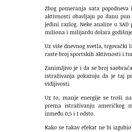
Zbog pomeranja sata popodneva i
aktivnosti obavljaju po danu pun 
jedini razlog. Neke analize u SA
miliona i milijardu dolara godišnje
Uz više dnevnog svetla, trgovački l
raste broj sportskih aktivnosti i t
Zanimljivo je i da se broj saobra
istraživanja pokazuju da je taj 
vidljivosti.
Uz to, manje energije se troši na
prema istraživanju američkog mi
između 0,5 i 1 odsto.
Kako se takav efekat ne bi izgubio