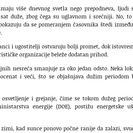
maju više dnevnog svetla nego prepodneva, ljudi s
sat duže, zbog čega su uglavnom i srećniji. No, to
D pokazuju da se pomeranjem časovnika štedi izmeđ
.
anci i ugostitelji ostvaruju bolji promet, dok istovr
urističke organizacije beleže dodatan prihod.
ćajnih nesreća smanjuje za oko jedan odsto. Neka lo
procenat i veći, što se objašnjava dužim periodom 
 osvetljenje i grejanje, čime se tokom dužeg perio
nistarstva energije (DOE), postižu energetske uš
 zimi, kad sunce ponovo počne ranije da zalazi, svu