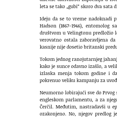
leta se tako „gubi“ skoro dva sata 
Ideju da se to vreme nadoknadi 
Hadson (1867–1946), entomolog sa
društvom u Velingtonu predložio 
verovatno ostala zaboravljena da
kasnije nije dosetio britanski predu
Tokom jednog ranojutarnjeg jahanja
kako je sunce odavno izašlo, a veli
izlaska menja tokom godine i da
pokrenuo veliku kampanju za uvođ
Neumorno lobirajući sve do Prvog s
engleskom parlamentu, a za njego
Čerčil. Međutim, nastradavši u e
ozakonjeno. No, njegov predlog j