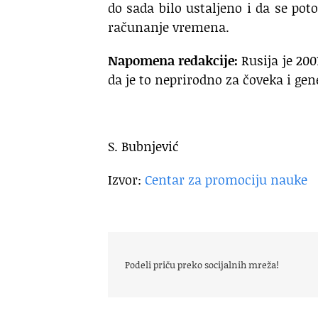
do sada bilo ustaljeno i da se p
računanje vremena.
Napomena redakcije:
Rusija je 20
da je to neprirodno za čoveka i ge
S. Bubnjević
Izvor:
Centar za promociju nauke
Podeli priču preko socijalnih mreža!