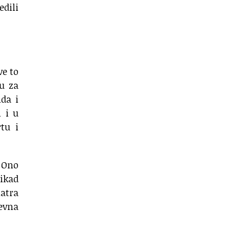
edili
ve to
u za
nda i
i i u
tu i
. Ono
nikad
matra
evna