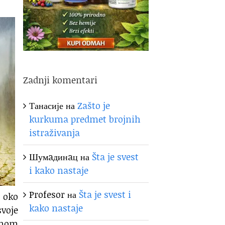
Zadnji komentari
Танасије
на
Zašto je
kurkuma predmet brojnih
istraživanja
Шумaдинaц
на
Šta je svest
i kako nastaje
Profesor
на
Šta je svest i
i oko
kako nastaje
svoje
dinom