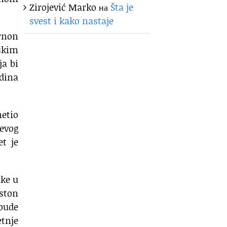
Zirojević Marko
на
Šta je
svest i kako nastaje
rnon
skim
ja bi
odina
metio
čevog
t je
ike u
nston
 bude
etnje