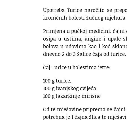
Upotreba Turice naročito se prepor
kroničnih bolesti žučnog mjehura 
Primjena u pučkoj medicini: čajni 
osipa u ustima, angine i upale s
bolova u udovima kao i kod sklono
dnevno 2 do 3 šalice čaja od turice.
Čaj Turice u bolestima jetre:
100 g turice,
100 g ivanjskog cvijeća
100 g lazarkinje mirisne
Od te mješavine priprema se čajni 
potrebna je 1 čajna žlica te mješavi