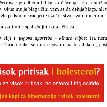
etrovac je odlična biljka za čišćenje jetre i sniža
a. Ukus mu je blag i čini vam se da deluje blago, ali 
aglo podstakne rad jetre i žuči i stvori vam mučninu.
za saniranje spoljašnjih rana i čireva.
o bilje i njegova upotreba – Rihard Vilfort
šta nem
no Turicu kako se ona izgovara na hrvatskom, pošt