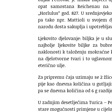
opat samostana Reichenau na B
„Horlulus“ god. 827. U srednjovje
pa tako npr. Mattioli u svojem d
narodu dosta sakuplja i upotrebljav
Ljekovito djelovanje: biljka je u sl
najbolje ljekovite biljke za bub
naklonosti k taloženju mokraćne ki
na djelotvorne tvari i to uglavno
eterično ulje.
Za pripremu čaja uzimaju se 2 žlice
pije kao dnevna količina u gutljaj
pa se dnevna količina od 6 g razdije
U zadnjim desetljećima Turica – P
stare mogućnosti primjene u cijelo