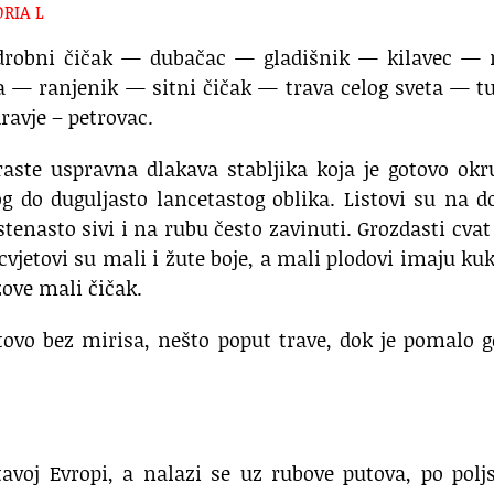
ORIA L
— drobni čičak — dubačac — gladišnik — kilavec — 
 — ranjenik — sitni čičak — trava celog sveta — t
ravje – petrovac.
raste uspravna dlakava stabljika koja je gotovo okr
ikog do duguljasto lancetastog oblika. Listovi su na d
stenasto sivi i na rubu često zavinuti. Grozdasti cva
 cvjetovi su mali i žute boje, a mali plodovi imaju ku
zove mali čičak.
otovo bez mirisa, nešto poput trave, dok je pomalo 
itavoj Evropi, a nalazi se uz rubove putova, po pol