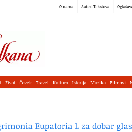
O nama
Autori Tekstova
Oglašav
t
Život
Čovek
Travel
Kultura
Istorija
Muzika
Filmovi
Agrimonia Eupatoria L za dobar glas