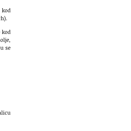
, kod
h).
e kod
olje,
ju se
alicu