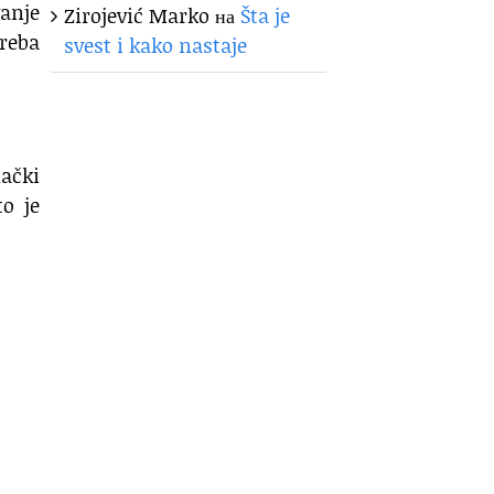
vanje
Zirojević Marko
на
Šta je
treba
svest i kako nastaje
ački
o je