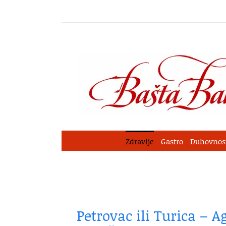
Skip
to
content
Zdravlje
Gastro
Duhovnos
Petrovac ili Turica – 