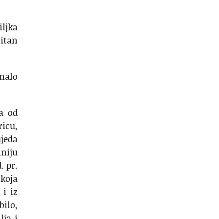
iljka
sitan
 malo
na od
ricu,
ujeda
iniju
. pr.
 koja
 i iz
bilo,
lja i