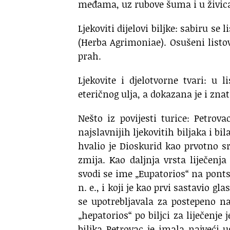
međama, uz rubove šuma i u živi
Ljekoviti dijelovi biljke: sabiru se 
(Herba Agrimoniae). Osušeni listovi
prah.
Ljekovite i djelotvorne tvari: u
eteričnog ulja, a dokazana je i zna
Nešto iz povijesti turice: Petrov
najslavnijih ljekovitih biljaka i bil
hvalio je Dioskurid kao prvotno sr
zmija. Kao daljnja vrsta liječenja 
svodi se ime „Eupatorios“ na pontsk
n. e., i koji je kao prvi sastavio gl
se upotrebljavala za postepeno na
„hepatorios“ po biljci za liječenje 
biljka Petrovac je imala najveći u