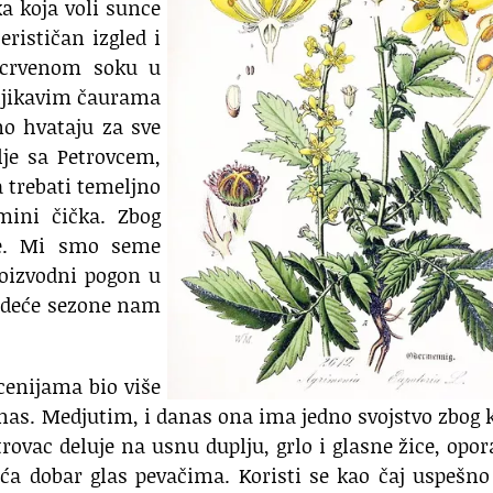
ka koja voli sunce
erističan izgled i
 crvenom soku u
dljikavim čaurama
no hvataju za sve
lje sa Petrovcem,
a trebati temeljno
mini čička. Zbog
lje. Mi smo seme
roizvodni pogon u
ledeće sezone nam
ecenijama bio više
anas. Medjutim, i danas ona ima jedno svojstvo zbog 
trovac deluje na usnu duplju, grlo i glasne žice, opor
aća dobar glas pevačima. Koristi se kao čaj uspešno