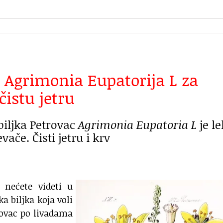
– Agrimonia Eupatorija L za
čistu jetru
biljka Petrovac
Agrimonia Eupatoria L
je le
vače. Čisti jetru i krv
nećete videti u
ka biljka koja voli
rovac po livadama