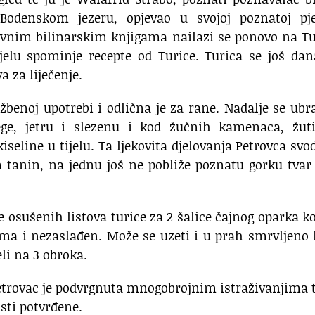
odenskom jezeru, opjevao u svojoj poznatoj pj
­kovnim bilinarskim knjigama nailazi se ponovo na T
jelu spominje recepte od Turice. Turica se još da
a za liječenje.
užbenoj upotrebi i odlična je za rane. Na­dalje se ubr
rege, jetru i slezenu i kod žučnih kamenaca, žuti
seline u tijelu. Ta ljekovita djelovanja Petrovca svo
m tanin, na jednu još ne pobliže poznatu gorku tvar
 osušenih listova turice za 2 šalice čajnog oparka ko
ima i nezaslađen. Može se uzeti i u prah smrvljeno 
li na 3 ob­roka.
etrovac je podvrgnuta mnogobrojnim istraživanjima 
sti potvrđene.