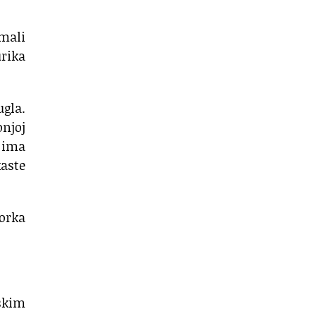
mali
urika
ugla.
onjoj
t ima
kaste
gorka
jskim