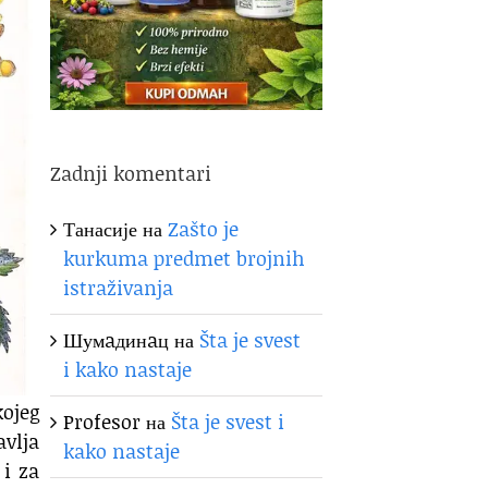
Zadnji komentari
Танасије
на
Zašto je
kurkuma predmet brojnih
istraživanja
Шумaдинaц
на
Šta je svest
i kako nastaje
kojeg
Profesor
на
Šta je svest i
avlja
kako nastaje
 i za