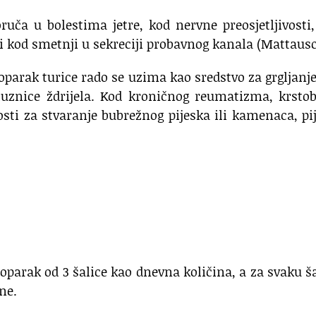
uča u bolestima jetre, kod nervne preosjet­ljivosti
i kod smetnji u sekreciji probavnog kanala (Mattausc
oparak turice rado se uzima kao sredstvo za grgljanj
luznice ždrijela. Kod kroničnog reumatizma, krstob
sti za stvaranje bubrežnog pijeska ili kamenaca, pi
oparak od 3 šalice kao dnevna količina, a za svaku š
ne.