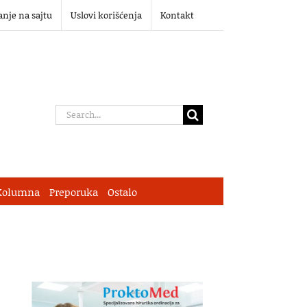
anje na sajtu
Uslovi korišćenja
Kontakt
Search
for:
Kolumna
Preporuka
Ostalo