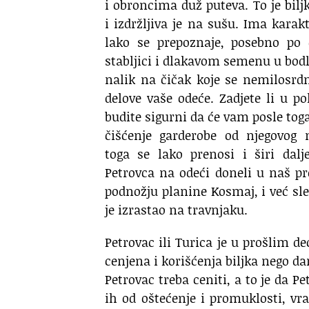
i obroncima duž puteva. To je bilj
i izdržljiva je na sušu. Ima karakt
lako se prepoznaje, posebno po
stabljici i dlakavom semenu u bo
nalik na čičak koje se nemilosrd
delove vaše odeće. Zadjete li u po
budite sigurni da će vam posle tog
čišćenje garderobe od njegovog 
toga se lako prenosi i širi da
Petrovca na odeći doneli u naš p
podnožju planine Kosmaj, i već s
je izrastao na travnjaku.
Petrovac ili Turica je u prošlim d
cenjena i korišćenja biljka nego d
Petrovac treba ceniti, a to je da Pe
ih od oštećenje i promuklosti, vr