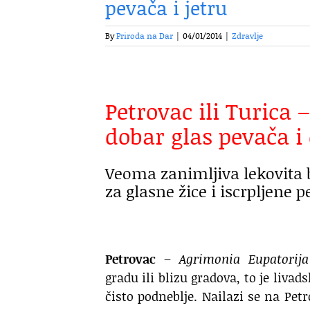
pevača i jetru
By
Priroda na Dar
|
04/01/2014
|
Zdravlje
Petrovac ili Turica 
dobar glas pevača i 
Veoma zanimljiva lekovita 
za glasne žice i iscrpljene pe
Petrovac
–
Agrimonia Eupatorija
gradu ili blizu gradova, to je livads
čisto podneblje. Nailazi se na Pet