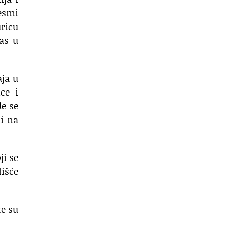
esmi
uricu
nas u
aja u
ce i
de se
 i na
ji se
lišće
te su