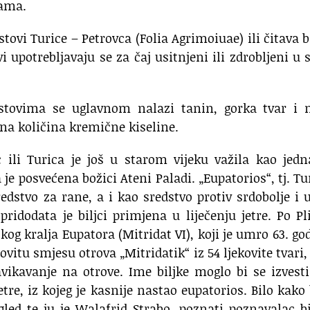
cama.
listovi Turice – Petrovca (Folia Agrimoiuae) ili čitava b
 upotrebljavaju se za čaj usitnjeni ili zdrob­ljeni u 
 listovima se uglavnom nalazi tanin, gorka tvar i
tna količina kremične kiseline.
ac ili Turica je još u starom vijeku važila kao jed
a je posvećena božici Ateni Paladi. „Eupatorios“, tj. Tu
edstvo za rane, a i kao sredstvo protiv srdobolje i 
pridodata je biljci primjena u liječenju jetre. Po Pl
og kralja Eupatora (Mitridat VI), koji je umro 63. god
asovitu smjesu otrova „Mitridatik“ iz 54 ljekovite tvari,
vikavanje na otrove. Ime biljke moglo bi se izvesti
jetre, iz kojeg je kasnije nastao eupatorios. Bilo kako 
gled te ju je Walafrid Strabo, poznati poznavalac bi