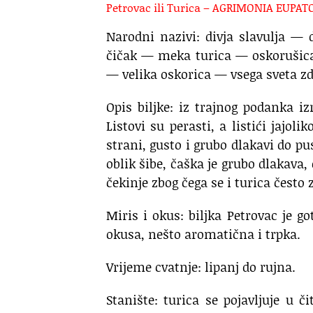
Petrovac ili Turica – AGRIMONIA EUPAT
Narodni nazivi: divja slavulja 
čičak — meka turica — oskorušica
— velika oskorica — vsega sveta zd
Opis biljke: iz trajnog podanka iz
Listovi su perasti, a listići jajol
strani, gusto i grubo dlakavi do pu
oblik šibe, čaška je grubo dlakava,
čekinje zbog čega se i turica često 
Miris i okus: biljka Petrovac je g
okusa, nešto aromatična i trpka.
Vrijeme cvatnje: lipanj do rujna.
Stanište: turica se pojavljuje u č