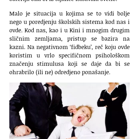
Malo je situacija u kojima se to vidi bolje
nego u poredjenju školskih sistema kod nas i
ovde. Kod nas, kao i u Kini i mnogim drugim
sličnim zemljama, pristup se bazira na
kazni. Na negativnom ‘fidbeku’, reč koju ovde
koristim u vrlo specifičnom psihološkom
značenju stimulusa koji se daje da bi se
ohrabrilo (ili ne) odredjeno ponašanje.