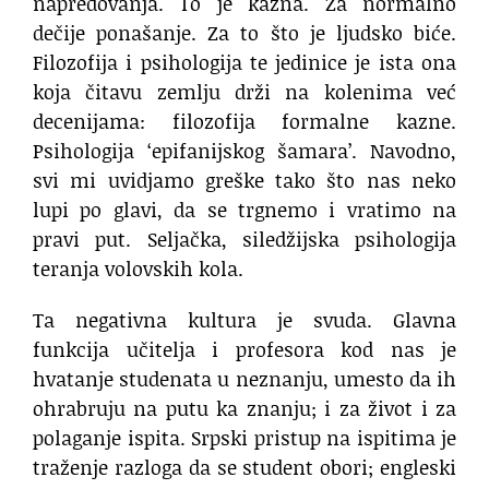
napredovanja. To je kazna. Za normalno
dečije ponašanje. Za to što je ljudsko biće.
Filozofija i psihologija te jedinice je ista ona
koja čitavu zemlju drži na kolenima već
decenijama: filozofija formalne kazne.
Psihologija ‘epifanijskog šamara’. Navodno,
svi mi uvidjamo greške tako što nas neko
lupi po glavi, da se trgnemo i vratimo na
pravi put. Seljačka, siledžijska psihologija
teranja volovskih kola.
Ta negativna kultura je svuda. Glavna
funkcija učitelja i profesora kod nas je
hvatanje studenata u neznanju, umesto da ih
ohrabruju na putu ka znanju; i za život i za
polaganje ispita. Srpski pristup na ispitima je
traženje razloga da se student obori; engleski