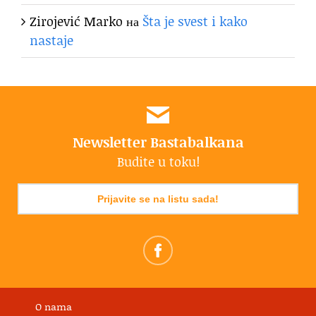
Zirojević Marko
на
Šta je svest i kako
nastaje
Newsletter Bastabalkana
Budite u toku!
Prijavite se na listu sada!
O nama