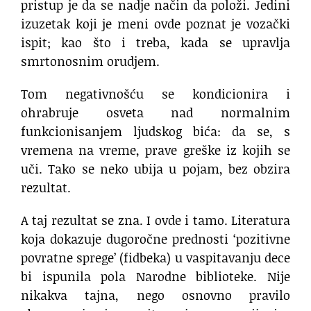
pristup je da se nadje način da položi. Jedini
izuzetak koji je meni ovde poznat je vozački
ispit; kao što i treba, kada se upravlja
smrtonosnim orudjem.
Tom negativnošću se kondicionira i
ohrabruje osveta nad normalnim
funkcionisanjem ljudskog bića: da se, s
vremena na vreme, prave greške iz kojih se
uči. Tako se neko ubija u pojam, bez obzira
rezultat.
A taj rezultat se zna. I ovde i tamo. Literatura
koja dokazuje dugoročne prednosti ‘pozitivne
povratne sprege’ (fidbeka) u vaspitavanju dece
bi ispunila pola Narodne biblioteke. Nije
nikakva tajna, nego osnovno pravilo