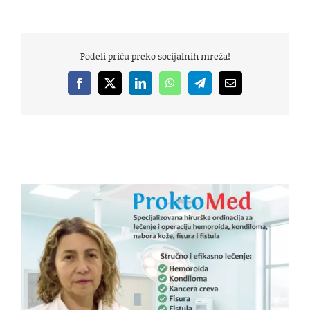
Podeli priču preko socijalnih mreža!
Facebook
X
LinkedIn
WhatsApp
Telegram
Email