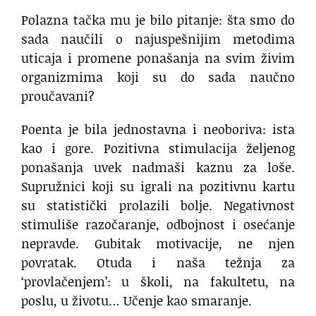
Polazna tačka mu je bilo pitanje: šta smo do
sada naučili o najuspešnijim metodima
uticaja i promene ponašanja na svim živim
organizmima koji su do sada naučno
proučavani?
Poenta je bila jednostavna i neoboriva: ista
kao i gore. Pozitivna stimulacija željenog
ponašanja uvek nadmaši kaznu za loše.
Supružnici koji su igrali na pozitivnu kartu
su statistički prolazili bolje. Negativnost
stimuliše razočaranje, odbojnost i osećanje
nepravde. Gubitak motivacije, ne njen
povratak. Otuda i naša težnja za
‘provlačenjem’: u školi, na fakultetu, na
poslu, u životu… Učenje kao smaranje.