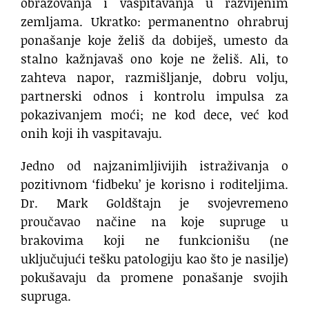
obrazovanja i vaspitavanja u razvijenim
zemljama. Ukratko: permanentno ohrabruj
ponašanje koje želiš da dobiješ, umesto da
stalno kažnjavaš ono koje ne želiš. Ali, to
zahteva napor, razmišljanje, dobru volju,
partnerski odnos i kontrolu impulsa za
pokazivanjem moći; ne kod dece, već kod
onih koji ih vaspitavaju.
Jedno od najzanimljivijih istraživanja o
pozitivnom ‘fidbeku’ je korisno i roditeljima.
Dr. Mark Goldštajn je svojevremeno
proučavao načine na koje supruge u
brakovima koji ne funkcionišu (ne
uključujući tešku patologiju kao što je nasilje)
pokušavaju da promene ponašanje svojih
supruga.