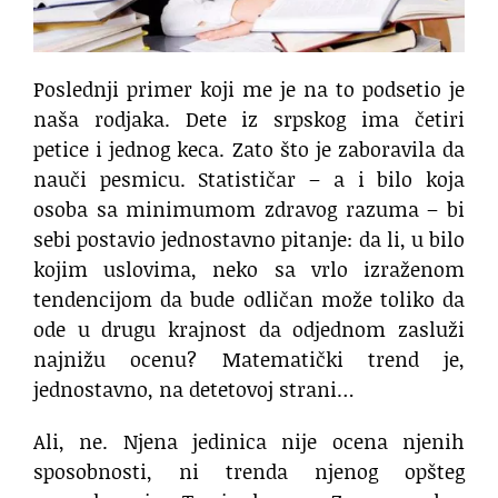
Poslednji primer koji me je na to podsetio je
naša rodjaka. Dete iz srpskog ima četiri
petice i jednog keca. Zato što je zaboravila da
nauči pesmicu. Statističar – a i bilo koja
osoba sa minimumom zdravog razuma – bi
sebi postavio jednostavno pitanje: da li, u bilo
kojim uslovima, neko sa vrlo izraženom
tendencijom da bude odličan može toliko da
ode u drugu krajnost da odjednom zasluži
najnižu ocenu? Matematički trend je,
jednostavno, na detetovoj strani…
Ali, ne. Njena jedinica nije ocena njenih
sposobnosti, ni trenda njenog opšteg