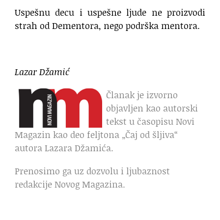
Uspešnu decu i uspešne ljude ne proizvodi
strah od Dementora, nego podrška mentora.
Lazar Džamić
Članak je izvorno
objavljen kao autorski
tekst u časopisu Novi
Magazin kao deo feljtona „Čaj od šljiva“
autora Lazara Džamića.
Prenosimo ga uz dozvolu i ljubaznost
redakcije Novog Magazina.