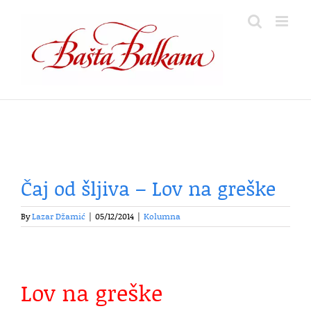
Skip
to
content
Čaj od šljiva – Lov na greške
By
Lazar Džamić
|
05/12/2014
|
Kolumna
Lov na greške