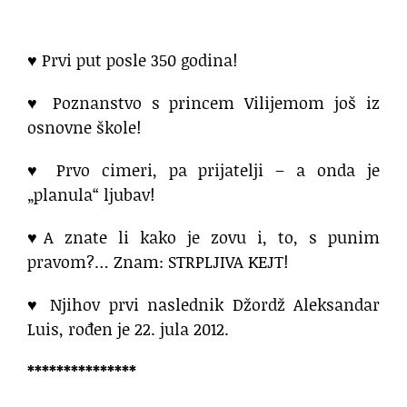
♥
Prvi put posle 350 godina!
♥
Poznanstvo s princem Vilijemom još iz
osnovne škole!
♥
Prvo cimeri, pa prijatelji – a onda je
„planula“ ljubav!
♥A znate li kako je zovu i, to, s punim
pravom?… Znam: STRPLJIVA KEJT!
♥ Njihov prvi naslednik Džordž Aleksandar
Luis, rođen je 22. jula 2012.
***************