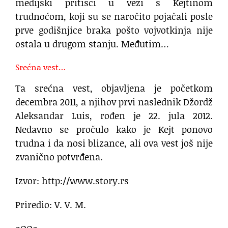
medijski pritisci u vezi s Kejtinom
trudnoćom, koji su se naročito pojačali posle
prve godišnjice braka pošto vojvotkinja nije
ostala u drugom stanju. Međutim…
Srećna vest…
Ta srećna vest, objavljena je početkom
decembra 2011, a njihov prvi naslednik Džordž
Aleksandar Luis, rođen je 22. jula 2012.
Nedavno se pročulo kako je Kejt ponovo
trudna i da nosi blizance, ali ova vest još nije
zvanično potvrđena.
Izvor: http://www.story.rs
Priredio: V. V. M.