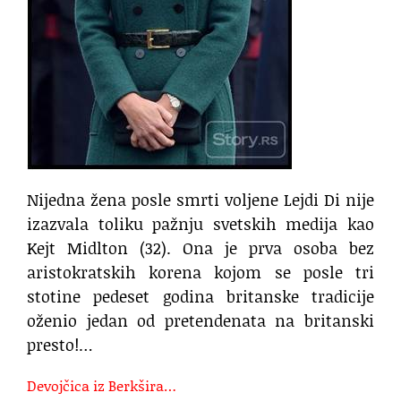
Nijedna žena posle smrti voljene Lejdi Di nije
izazvala toliku pažnju svetskih medija kao
Kejt Midlton (32). Ona je prva osoba bez
aristokratskih korena kojom se posle tri
stotine pedeset godina britanske tradicije
oženio jedan od pretendenata na britanski
presto!…
Devojčica iz Berkšira…