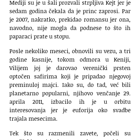
Mediji su je u šali prozvali strpljiva Kejt jer je
sedam godina čekala da je princ zaprosi. Par
je 2007, nakratko, prekidao romansu jer ona,
navodno, nije mogla da podnese to što ih
paparaci prate u stopu.
Posle nekoliko meseci, obnovili su vezu, a tri
godine kasnije, tokom odmora u Keniji,
Vilijem joj je darovao verenički prsten
optočen safirima koji je pripadao njegovoj
preminuloj majci. Iako su, do tad, već bili
planetarno popularni, njihovo venčanje 29.
aprila 2011, izbacilo ih je u orbitu
interesovanja jer je euforija oko svadbe
trajala mesecima.
Tek što su razmenili zavete, počeli su