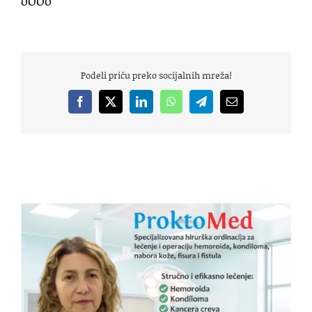
oOOo
Podeli priču preko socijalnih mreža!
Facebook
X
LinkedIn
WhatsApp
Telegram
Email