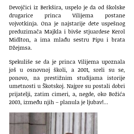
Devojčici iz Berkšira, uspelo je da od školske
drugarice princa Vilijema postane
vojvotkinja. Ona je najstarije dete uspešnog
preduzimača Majkla i bivše stjuardese Kerol
Midlton, a ima mlađu sestru Pipu i brata
Džejmsa.
Spekuliše se da je princa Vilijema upoznala
još u osnovnoj školi, a 2001, sreli su se,
ponovo, na prestižnim studijama istorije
umetnosti u Škotskoj. Najpre su postali dobri
prijatelji, zatim cimeri, a, negde, oko Božića
2003, između njih – planula je ljubav!…