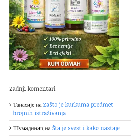
Zadnji komentari
Танасије
на
Zašto je kurkuma predmet
brojnih istraživanja
Шумaдинaц
на
Šta je svest i kako nastaje