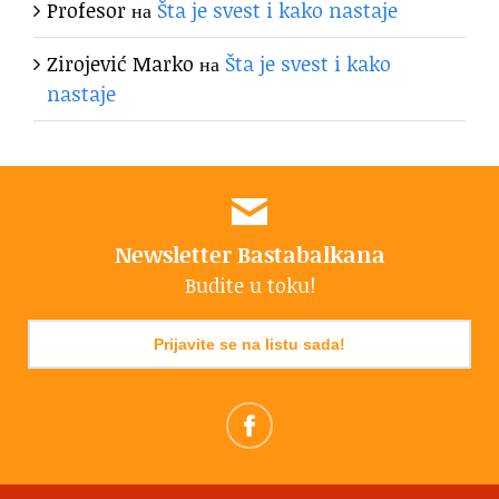
Profesor
на
Šta je svest i kako nastaje
Zirojević Marko
на
Šta je svest i kako
nastaje
Newsletter Bastabalkana
Budite u toku!
Prijavite se na listu sada!