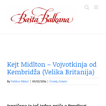
Skip
to
content
Kejt Midlton – Vojvotkinja od
Kembridža (Velika Britanija)
By
Velibor Mihić
|
05/02/2014
|
Čovek
,
Ostalo
Ispričana je još jedna priča o Pepeljuzi…