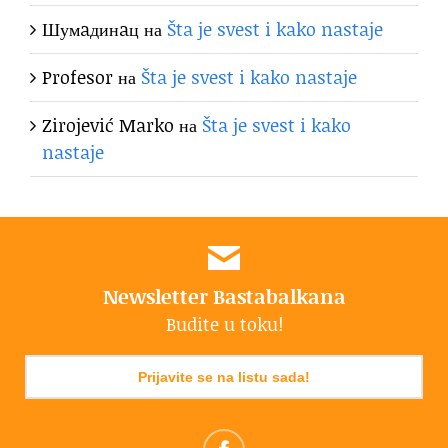
Шумaдинaц
на
Šta je svest i kako nastaje
Profesor
на
Šta je svest i kako nastaje
Zirojević Marko
на
Šta je svest i kako
nastaje
Newsletter Bastabalkana
Budite u toku!
Prijavite se na listu sada!