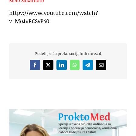
Ričio Sakamoto
httpv://www.youtube.com/watch?
v=MoJyRCSvP40
Podeli priču preko socijalnih mreža!
Facebook
X
LinkedIn
WhatsApp
Telegram
Email