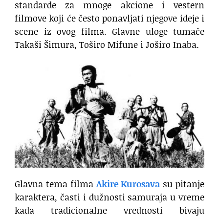
standarde za mnoge akcione i vestern
filmove koji će često ponavljati njegove ideje i
scene iz ovog filma. Glavne uloge tumače
Takaši Šimura, Toširo Mifune i Joširo Inaba.
Glavna tema filma
Akire Kurosava
su pitanje
karaktera, časti i dužnosti samuraja u vreme
kada tradicionalne vrednosti bivaju