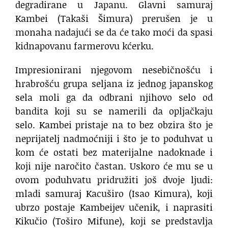
degradirane u Japanu. Glavni samuraj
Kambei (Takaši Šimura) prerušen je u
monaha nadajući se da će tako moći da spasi
kidnapovanu farmerovu kćerku.
Impresionirani njegovom nesebičnošću i
hrabrošću grupa seljana iz jednog japanskog
sela moli ga da odbrani njihovo selo od
bandita koji su se namerili da opljačkaju
selo. Kambei pristaje na to bez obzira što je
neprijatelj nadmoćniji i što je to poduhvat u
kom će ostati bez materijalne nadoknade i
koji nije naročito častan. Uskoro će mu se u
ovom poduhvatu pridružiti još dvoje ljudi:
mladi samuraj Kacuširo (Isao Kimura), koji
ubrzo postaje Kambeijev učenik, i naprasiti
Kikučio (Toširo Mifune), koji se predstavlja