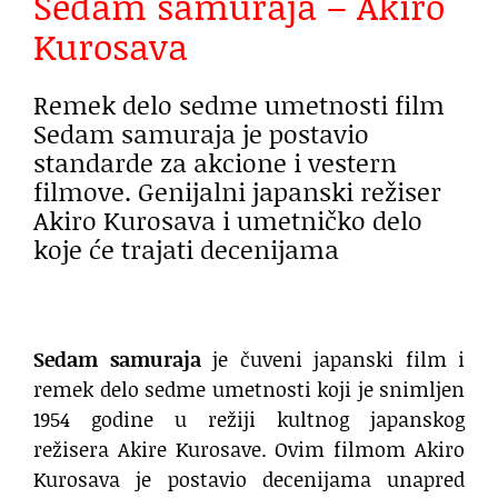
Sedam samuraja – Akiro
Kurosava
Remek delo sedme umetnosti film
Sedam samuraja je postavio
standarde za akcione i vestern
filmove. Genijalni japanski režiser
Akiro Kurosava i umetničko delo
koje će trajati decenijama
.
Sedam samuraja
je čuveni japanski film i
remek delo sedme umetnosti koji je snimljen
1954 godine u režiji kultnog japanskog
režisera Akire Kurosave. Ovim filmom Akiro
Kurosava je postavio decenijama unapred