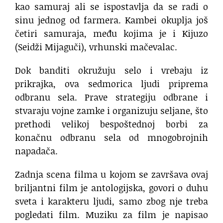
kao samuraj ali se ispostavlja da se radi o
sinu jednog od farmera. Kambei okuplja još
četiri samuraja, među kojima je i Kijuzo
(Seidži Mijaguči), vrhunski mačevalac.
Dok banditi okružuju selo i vrebaju iz
prikrajka, ova sedmorica ljudi priprema
odbranu sela. Prave strategiju odbrane i
stvaraju vojne zamke i organizuju seljane, što
prethodi velikoj bespoštednoj borbi za
konačnu odbranu sela od mnogobrojnih
napadača.
Zadnja scena filma u kojom se završava ovaj
briljantni film je antologijska, govori o duhu
sveta i karakteru ljudi, samo zbog nje treba
pogledati film. Muziku za film je napisao