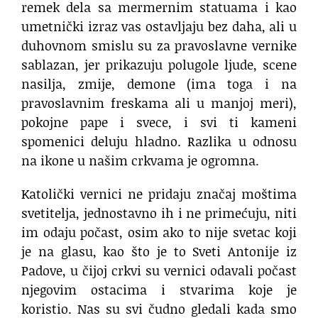
remek dela sa mermernim statuama i kao
umetnički izraz vas ostavljaju bez daha, ali u
duhovnom smislu su za pravoslavne vernike
sablazan, jer prikazuju polugole ljude, scene
nasilja, zmije, demone (ima toga i na
pravoslavnim freskama ali u manjoj meri),
pokojne pape i svece, i svi ti kameni
spomenici deluju hladno. Razlika u odnosu
na ikone u našim crkvama je ogromna.
Katolički vernici ne pridaju značaj moštima
svetitelja, jednostavno ih i ne primećuju, niti
im odaju počast, osim ako to nije svetac koji
je na glasu, kao što je to Sveti Antonije iz
Padove, u čijoj crkvi su vernici odavali počast
njegovim ostacima i stvarima koje je
koristio. Nas su svi čudno gledali kada smo