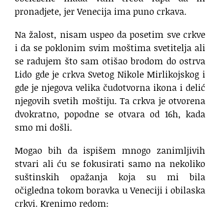
pronadjete, jer Venecija ima puno crkava.
Na žalost, nisam uspeo da posetim sve crkve
i da se poklonim svim moštima svetitelja ali
se radujem što sam otišao brodom do ostrva
Lido gde je crkva Svetog Nikole Mirlikojskog i
gde je njegova velika čudotvorna ikona i delić
njegovih svetih moštiju. Ta crkva je otvorena
dvokratno, popodne se otvara od 16h, kada
smo mi došli.
Mogao bih da ispišem mnogo zanimljivih
stvari ali ću se fokusirati samo na nekoliko
suštinskih opažanja koja su mi bila
očigledna tokom boravka u Veneciji i obilaska
crkvi. Krenimo redom: