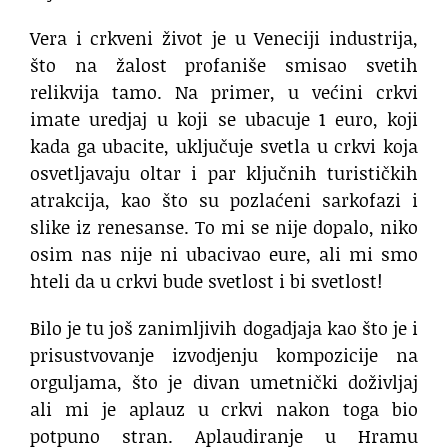
Vera i crkveni život je u Veneciji industrija,
što na žalost profaniše smisao svetih
relikvija tamo. Na primer, u većini crkvi
imate uredjaj u koji se ubacuje 1 euro, koji
kada ga ubacite, uključuje svetla u crkvi koja
osvetljavaju oltar i par ključnih turističkih
atrakcija, kao što su pozlaćeni sarkofazi i
slike iz renesanse. To mi se nije dopalo, niko
osim nas nije ni ubacivao eure, ali mi smo
hteli da u crkvi bude svetlost i bi svetlost!
Bilo je tu još zanimljivih dogadjaja kao što je i
prisustvovanje izvodjenju kompozicije na
orguljama, što je divan umetnički doživljaj
ali mi je aplauz u crkvi nakon toga bio
potpuno stran. Aplaudiranje u Hramu