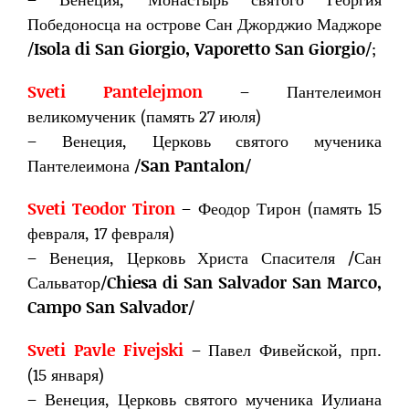
Победоносца на острове Сан Джорджио Маджоре
/
Isola di San Giorgio, Vaporetto San Giorgio
/;
Sveti Pantelejmon
– Пантелеимон
великомученик (память 27 июля)
– Венеция, Церковь святого мученика
Пантелеимона /
San Pantalon
/
Sveti Teodor Tiron
– Феодор Тирон (память 15
февраля, 17 февраля)
– Венеция, Церковь Христа Спасителя /Сан
Сальватор/
Chiesa di San Salvador San Marco,
Campo San Salvador
/
Sveti Pavle Fivejski
– Павел Фивейской, прп.
(15 января)
– Венеция, Церковь святого мученика Иулиана