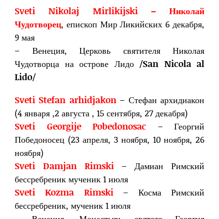
Sveti Nikolaj Mirlikijski – Николай
Чудотворец
, епископ Мир Ликийских 6 декабря,
9 мая
– Венеция, Церковь святителя Николая
Чудотворца на острове Лидо /
San Nicola al
Lido
/
Sveti Stefan arhidjakon
– Стефан архидиакон
(4 января ,2 августа , 15 сентября, 27 декабря)
Sveti Georgije Pobedonosac
– Георгий
Победоносец (23 апреля, 3 ноября, 10 ноября, 26
ноября)
Sveti Damjan Rimski
– Дамиан Римский
бессребреник мученик 1 июля
Sveti Kozma Rimski
– Косма Римский
бессребреник, мученик 1 июля
– Венеция, Монастырь святого Георгия