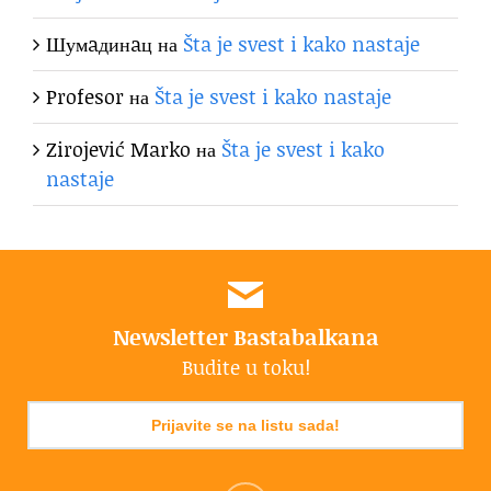
Шумaдинaц
на
Šta je svest i kako nastaje
Profesor
на
Šta je svest i kako nastaje
Zirojević Marko
на
Šta je svest i kako
nastaje
Newsletter Bastabalkana
Budite u toku!
Prijavite se na listu sada!