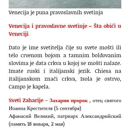
Venecija je puna pravoslavnih svetinja
Venecija i pravoslavne svetinje – Šta obići u
Veneciji
Dato je ime svetitelja čije su svete mošti ili
telo crvenom bojom a tamnim boldovanim
slovima je data crkva u kojoj se mošti nalaze.
Imate ruski i italijanski jezik. Chiesa na
italijanskom znači crkva, Isola je ostrvo,
Campo je kapela.
Sveti Zaharije
–
Захария пророк
, отец святого
Иоанна Крестителя (5 сентября)
Афанасий Великий, патриарх Александрийский
(память 18 января, 2 мая)