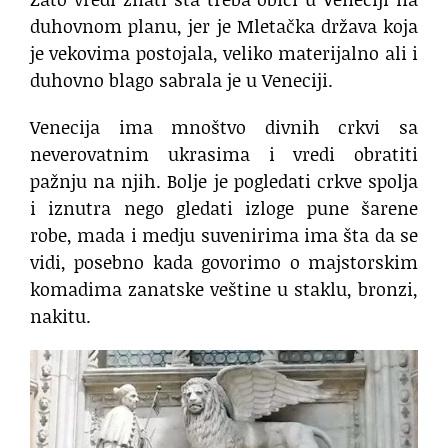
duhovnom planu, jer je Mletačka država koja
je vekovima postojala, veliko materijalno ali i
duhovno blago sabrala je u Veneciji.
Venecija ima mnoštvo divnih crkvi sa
neverovatnim ukrasima i vredi obratiti
pažnju na njih. Bolje je pogledati crkve spolja
i iznutra nego gledati izloge pune šarene
robe, mada i medju suvenirima ima šta da se
vidi, posebno kada govorimo o majstorskim
komadima zanatske veštine u staklu, bronzi,
nakitu.