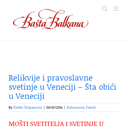
Skip
to
content
Relikvije i pravoslavne
svetinje u Veneciji – Šta obići
u Veneciji
By
Zlatko Šćepanović
|
06/10/2014
|
Duhovnost
,
Travel
MOŠTI SVETITELJA I SVETINJE U