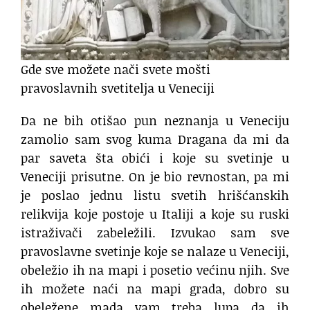
Gde sve možete nači svete mošti
pravoslavnih svetitelja u Veneciji
Da ne bih otišao pun neznanja u Veneciju
zamolio sam svog kuma Dragana da mi da
par saveta šta obići i koje su svetinje u
Veneciji prisutne. On je bio revnostan, pa mi
je poslao jednu listu svetih hrišćanskih
relikvija koje postoje u Italiji a koje su ruski
istraživači zabeležili. Izvukao sam sve
pravoslavne svetinje koje se nalaze u Veneciji,
obeležio ih na mapi i posetio većinu njih. Sve
ih možete naći na mapi grada, dobro su
obeležene mada vam treba lupa da ih