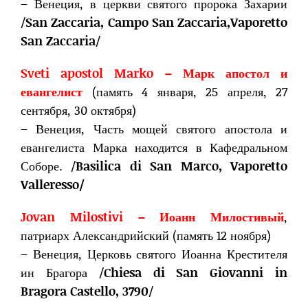
– Венеция, в церкви святого пророка Захарии
/
San Zaccaria, Campo San Zaccaria,Vaporetto
San Zaccaria
/
Sveti apostol Marko – Марк апостол и
евангелист
(память 4 января, 25 апреля, 27
сентября, 30 октября)
– Венеция, Часть мощей святого апостола и
евангелиста Марка находится в Кафедральном
Соборе. /
Basilica di San Marco, Vaporetto
Valleresso/
Jovan Milostivi – Иоанн Милостивый
,
патриарх Александрийский (память 12 ноября)
– Венеция, Церковь святого Иоанна Крестителя
ин Брагора /
Chiesa di San Giovanni in
Bragora Castello, 3790
/