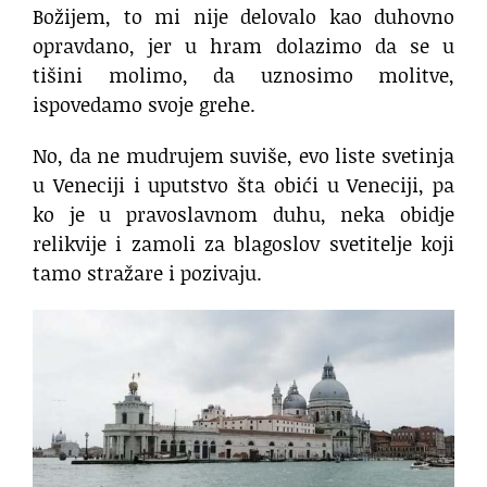
Božijem, to mi nije delovalo kao duhovno
opravdano, jer u hram dolazimo da se u
tišini molimo, da uznosimo molitve,
ispovedamo svoje grehe.
No, da ne mudrujem suviše, evo liste svetinja
u Veneciji i uputstvo šta obići u Veneciji, pa
ko je u pravoslavnom duhu, neka obidje
relikvije i zamoli za blagoslov svetitelje koji
tamo stražare i pozivaju.