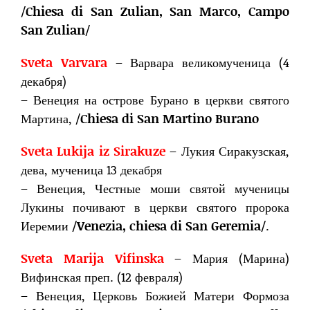
/
Chiesa di San Zulian, San Marco, Campo
San Zulian
/
Sveta Varvara
– Варвара великомученица (4
декабря)
– Венеция на острове Бурано в церкви святого
Мартина, /
Chiesa di San Martino Burano
Sveta Lukija iz Sirakuze
– Лукия Сиракузская,
дева, мученица 13 декабря
– Венеция, Честные моши святой мученицы
Лукины почивают в церкви святого пророка
Иеремии /
Venezia, chiesa di San Geremia
/.
Sveta Marija Vifinska
– Мария (Марина)
Вифинская преп. (12 февраля)
– Венеция, Церковь Божией Матери Формоза