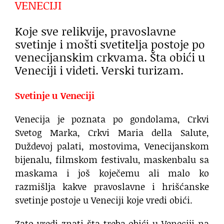
VENECIJI
Koje sve relikvije, pravoslavne
svetinje i mošti svetitelja postoje po
venecijanskim crkvama. Šta obići u
Veneciji i videti. Verski turizam.
Svetinje u Veneciji
Venecija je poznata po gondolama, Crkvi
Svetog Marka, Crkvi Maria della Salute,
Duždevoj palati, mostovima, Venecijanskom
bijenalu, filmskom festivalu, maskenbalu sa
maskama i još koječemu ali malo ko
razmišlja kakve pravoslavne i hrišćanske
svetinje postoje u Veneciji koje vredi obići.
Zato vredi znati šta treba obići u Veneciji na