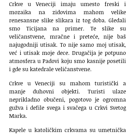
Crkve u Veneciji imaju umesto freski i
mozaika na zidovima mahom velike
renesansne slike slikara iz tog doba. Gledali
smo Ticijana na primer. Te slike su
veličanstvene, mračne i preteće, nije baš
najugodniji utisak. To nije samo moj utisak,
već i utisak moje dece. Drugačija je potpuno
atmosfera u Padovi koju smo kasnije posetili
i gde su katedrale veličanstvene.
Crkve u Veneciji su mahom turistički a
manje duhovni objekti. Turisti ulaze
neprikladno obučeni, pogotovo je ogromna
gužva i defile svega i svačega u Crkvi Svetog
Marka.
Kapele u katoličkim crkvama su umetnička