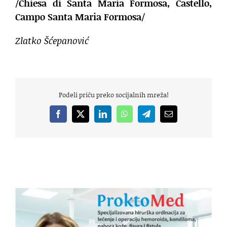
/
Chiesa di Santa Maria Formosa, Castello,
Campo Santa Maria Formosa
/
Zlatko Šćepanović
Podeli priču preko socijalnih mreža!
Facebook
X
LinkedIn
WhatsApp
Telegram
Email