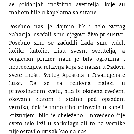
se poklanjali moštima svetitelja, koje su
mahom bile u kapelama sa strane.
Posebno nas je dojmio lik i telo Svetog
Zaharija, osećali smo njegovo živo prisustvo.
Posebno smo se začudili kada smo videli
koliko katolici nisu svesni svetitelja, a
očigledan primer nam je bila ogromna i
neprocenjiva relikvija koja se nalazi u Padovi,
svete mošti Svetog Apostola i Jevandjeliste
Luke. Da se ta relikvija nalazi u
pravoslavnom svetu, bila bi okićena cvećem,
okovana zlatom i stalno pod opsadom
vernika, dok je tamo tiho mirovala u kapeli.
Priznajem, bilo je obeleženo i navedeno čije
sveto telo leži u sarkofagu ali to na vernike
nije ostavilo utisak kao na nas.